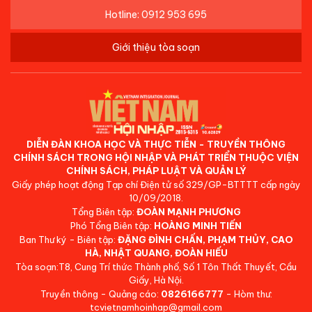
Hotline: 0912 953 695
Giới thiệu tòa soạn
DIỄN ĐÀN KHOA HỌC VÀ THỰC TIỄN - TRUYỀN THÔNG
CHÍNH SÁCH TRONG HỘI NHẬP VÀ PHÁT TRIỂN THUỘC VIỆN
CHÍNH SÁCH, PHÁP LUẬT VÀ QUẢN LÝ
Giấy phép hoạt động Tạp chí Điện tử số 329/GP-BTTTT cấp ngày
10/09/2018.
Tổng Biên tập:
ĐOÀN MẠNH PHƯƠNG
Phó Tổng Biên tập:
HOÀNG MINH TIẾN
Ban Thư ký - Biên tập:
ĐẶNG ĐÌNH CHẤN, PHẠM THỦY, CAO
HÀ, NHẬT QUANG, ĐOÀN HIẾU
Tòa soạn:T8, Cung Trí thức Thành phố, Số 1 Tôn Thất Thuyết, Cầu
Giấy, Hà Nội.
Truyền thông - Quảng cáo:
0826166777
- Hòm thư:
tcvietnamhoinhap@gmail.com