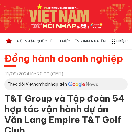
HỘI NHẬP QUỐC TẾ
THỰC TIỄN KINH NGHIỆM
CHÍNH SÁ
Đồng hành doanh nghiệp
11/09/2024 lúc 20:00 (GMT)
Theo dõi Vietnamhoinhap trên
T&T Group và Tập đoàn 54
hợp tác vận hành dự án
Văn Lang Empire T&T Golf
Club