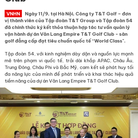
VNHN
Ngày 11/9, tại Hà Nội, Công ty T&T Golf – đơn
vị thành viên của Tập đoàn T&T Group và Tập đoàn 54
đã chính thức ký kết thỏa thuận hợp tác tư vấn quản lý
vận hành dự án Văn Lang Empire T&T Golf Club - sân
golf đẳng cấp đạt tiêu chuẩn quốc tế “World Class".
Tập đoàn 54, với kinh nghiệm dày dặn và nguồn lực mạnh
mẽ trên phạm vi quốc tế, trải dài khắp APAC, Châu Âu,
Trung Đông, Châu Phi và Bắc Mỹ, cam kết sẽ phát huy tối
đa năng lực của mình để phát triển và khai thác hiệu quả
tiềm năng của dự án Văn Lang Empire T&T Golf Club.