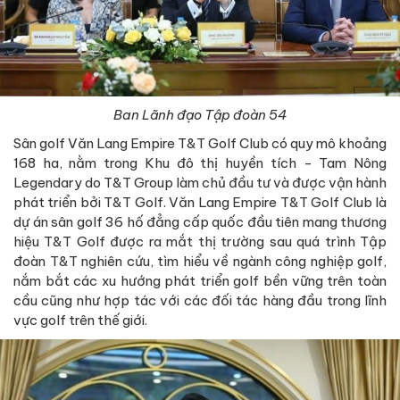
Ban Lãnh đạo Tập đoàn 54
Sân golf Văn Lang Empire T&T Golf Club có quy mô khoảng
168 ha, nằm trong Khu đô thị huyền tích - Tam Nông
Legendary do T&T Group làm chủ đầu tư và được vận hành
phát triển bởi T&T Golf. Văn Lang Empire T&T Golf Club là
dự án sân golf 36 hố đẳng cấp quốc đầu tiên mang thương
hiệu T&T Golf được ra mắt thị trường sau quá trình Tập
đoàn T&T nghiên cứu, tìm hiểu về ngành công nghiệp golf,
nắm bắt các xu hướng phát triển golf bền vững trên toàn
cầu cũng như hợp tác với các đối tác hàng đầu trong lĩnh
vực golf trên thế giới.