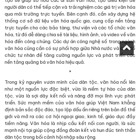
tạo sẽ giúp số hóa các di sản văn hóa, tạo điều kiện để
người dân có thể tiếp cận và trải nghiệm các giá trị văn hóa
qua môi trường trực tuyến. Bên cạnh đó, cần xây dựng hệ
thống cơ sở dữ liệu văn hóa quốc gia, cung cấp nền tảng
trực tuyến cho các bảo tàng, thư viện và các tổ chức văn
hóa, từ đó dễ dàng chia sẻ tài liệu, hình ảnh, và video về văn
hóa đến công chúng. Các dự án công nghệ số trong ngành
văn hóa cũng cần có sự phối hợp giữa Nhà nước và các tổ
chức tư nhân để tăng cường nguồn lực và phát triển các
nền tảng quảng bá văn hóa hiệu quả.
*
Trong kỷ nguyên vươn mình của dân tộc, văn hóa nổi lên
như một nguồn lực đặc biệt, vừa là niềm tự hào của dân
tộc, vừa là sợi dây kết nối và nâng đỡ mọi lĩnh vực phát
triển. Sức mạnh mềm của văn hóa giúp Việt Nam khẳng
định bản sắc độc đáo, tạo lập dấu ấn riêng trên bản đồ thế
giới và mở ra các cơ hội ngoại giao, kinh tế, giáo dục đầy
tiềm năng. Văn hóa là nhịp cầu kết nối con người, là sức
mạnh nội tại giúp cộng đồng đoàn kết và hun đúc tinh thần
dân tộc trong bối cảnh hội nhập sâu rộng.