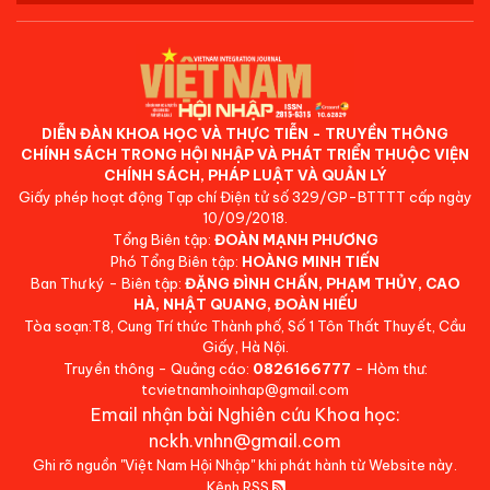
DIỄN ĐÀN KHOA HỌC VÀ THỰC TIỄN - TRUYỀN THÔNG
CHÍNH SÁCH TRONG HỘI NHẬP VÀ PHÁT TRIỂN THUỘC VIỆN
CHÍNH SÁCH, PHÁP LUẬT VÀ QUẢN LÝ
Giấy phép hoạt động Tạp chí Điện tử số 329/GP-BTTTT cấp ngày
10/09/2018.
Tổng Biên tập:
ĐOÀN MẠNH PHƯƠNG
Phó Tổng Biên tập:
HOÀNG MINH TIẾN
Ban Thư ký - Biên tập:
ĐẶNG ĐÌNH CHẤN, PHẠM THỦY, CAO
HÀ, NHẬT QUANG, ĐOÀN HIẾU
Tòa soạn:T8, Cung Trí thức Thành phố, Số 1 Tôn Thất Thuyết, Cầu
Giấy, Hà Nội.
Truyền thông - Quảng cáo:
0826166777
- Hòm thư:
tcvietnamhoinhap@gmail.com
Email nhận bài Nghiên cứu Khoa học:
nckh.vnhn@gmail.com
Ghi rõ nguồn "Việt Nam Hội Nhập" khi phát hành từ Website này.
Kênh RSS