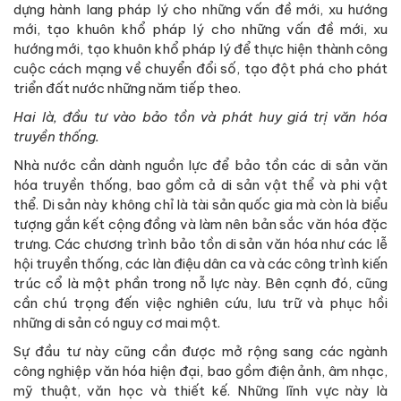
dựng hành lang pháp lý cho những vấn đề mới, xu hướng
mới, tạo khuôn khổ pháp lý cho những vấn đề mới, xu
hướng mới, tạo khuôn khổ pháp lý để thực hiện thành công
cuộc cách mạng về chuyển đổi số, tạo đột phá cho phát
triển đất nước những năm tiếp theo.
Hai là, đầu tư vào bảo tồn và phát huy giá trị văn hóa
truyền thống.
Nhà nước cần dành nguồn lực để bảo tồn các di sản văn
hóa truyền thống, bao gồm cả di sản vật thể và phi vật
thể. Di sản này không chỉ là tài sản quốc gia mà còn là biểu
tượng gắn kết cộng đồng và làm nên bản sắc văn hóa đặc
trưng. Các chương trình bảo tồn di sản văn hóa như các lễ
hội truyền thống, các làn điệu dân ca và các công trình kiến
trúc cổ là một phần trong nỗ lực này. Bên cạnh đó, cũng
cần chú trọng đến việc nghiên cứu, lưu trữ và phục hồi
những di sản có nguy cơ mai một.
Sự đầu tư này cũng cần được mở rộng sang các ngành
công nghiệp văn hóa hiện đại, bao gồm điện ảnh, âm nhạc,
mỹ thuật, văn học và thiết kế. Những lĩnh vực này là