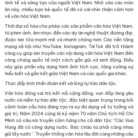
tinh tế và sáng tạo của người Việt Nam. Nhờ vào các món
ăn này, nhiều bạn bè quốc tế đã có cái nhìn thiện cảm hơn
về văn hóa Việt Nam.
Thời đại số hóa cho phép các sản phẩm văn hóa Việt Nam,
từ phim ảnh, âm nhạc đến các dự án nghệ thuật đương đại,
được lan tỏa mạnh mẽ và nhanh chóng hơn. Các nền tảng
mạng xã hội như YouTube, Instagram, TikTok đã trở thành
công cụ giúp lan truyền các nội dung văn hóa Việt Nam đến
công chúng quốc tế một cách gần gũi và sinh động. Điều
này góp phần xây dựng hình ảnh tích cực, tăng cường sự
hiểu biết và gắn kết giữa Việt Nam và các quốc gia khác.
Thúc đẩy tinh thần đoàn kết và lòng tự hào dân tộc.
Văn hóa đóng vai trò kết nối cộng đồng, vun đắp lòng yêu
nước và niềm tự hào dân tộc, đặc biệt quan trọng trong bối
cảnh toàn cầu hóa đang tạo ra sự đa dạng về tư tưởng và
giá trị. Năm 2024 cũng là kỷ niệm 70 năm Chủ tịch Hồ Chí
Minh có câu nói truyền cảm hứng cho cả dân tộc: “Các Vua
Hùng đã có công dựng nước, Bác cháu ta phải cùng nhau
giữ lấy nước”. Truyền thống văn hóa lâu đời cùng những câu