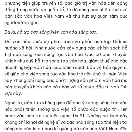
phương tiện giúp truyền tải các giá trị văn hóa đến cộng
đồng trong nước và quốc tế, từ đó nâng cao nhận thức về
bản sắc văn hóa Việt Nam và thu hút sự quan tâm của
người nước ngoài.
Ba là, hỗ trợ các sáng kiến văn hóa sáng tạo.
Để văn hóa thực sự phát triển và phản ánh kịp thời xu
hướng xã hội, Nhà nước cần xây dựng các chính sách hỗ
trợ các sáng kiến sáng tạo văn hóa. Các cơ chế khuyến
khích như quỹ hỗ trợ sáng tạo văn hóa, giảm thuế cho các
doanh nghiệp văn hóa, các chính sách bảo vệ bản quyền...
sẽ giúp cho việc sáng tạo văn hóa trở nên khả thi hơn. Việc
này không chỉ nâng cao chất lượng sản phẩm văn hóa mà
còn khuyến khích các cá nhân và tổ chức đầu tư vào lĩnh
vực này.
Ngoài ra, cần tạo không gian để các ý tưởng sáng tạo văn
hóa phát triển thông qua việc tổ chức các cuộc thi, liên
hoan văn hóa và sự kiện nghệ thuật. Những sự kiện này
không chỉ là nơi để nghệ sĩ và các nhà sáng tạo thể hiện tài
năng mà còn là cơ hội để quảng bá văn hóa Việt Nam đến