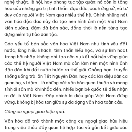
nghệ thuật, lễ hội, hay phong tục tập quán; nó còn là tổng
hòa của những giá trị tinh thần, đạo đức, cách ứng xử, và tư
duy của người Việt Nam qua nhiều thế hệ. Chính những nét
văn hóa độc đáo này đã tạo nên hình ảnh một Việt Nam
kiên cường, đậm đà bản sắc, đồng thời là nền tảng tạo
dựng niềm tự hào dân tộc.
Các yếu tố bản sắc văn hóa Việt Nam như tình yêu đất
nước, lòng hiếu khách, tinh thần hiếu học, và sự linh hoạt
trong hội nhập không chỉ tạo nên sự kết nối bền vững giữa
các thế hệ người Việt Nam mà còn làm nên một hình ảnh
độc đáo khi đất nước bước ra thế giới. Chẳng hạn, truyền
thống uống trà, ăn Tết Nguyên Đán, hay các làn điệu dân ca
quan họ, ví dặm… là những nét văn hóa quen thuộc và mang
tính di sản mà khi nhắc đến, nhiều bạn bè quốc tế đều nhận
ra đó là Việt Nam. Đây chính là điều giúp Việt Nam đứng
vững, không bị hòa tan giữa sự đa dạng văn hóa toàn cầu.
Công cụ ngoại giao hiệu quả.
Văn hóa đã trở thành một công cụ ngoại giao hữu hiệu
trong việc thúc đẩy quan hệ hợp tác và gắn kết giữa các