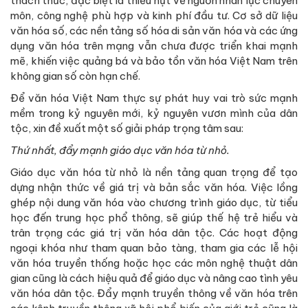
thách thức, đặc biệt là thiếu hụt về nguồn nhân lực chuyên
môn, công nghệ phù hợp và kinh phí đầu tư. Cơ sở dữ liệu
văn hóa số, các nền tảng số hóa di sản văn hóa và các ứng
dụng văn hóa trên mạng vẫn chưa được triển khai mạnh
mẽ, khiến việc quảng bá và bảo tồn văn hóa Việt Nam trên
không gian số còn hạn chế.
Để văn hóa Việt Nam thực sự phát huy vai trò sức mạnh
mềm trong kỷ nguyên mới, kỷ nguyên vươn mình của dân
tộc, xin đề xuất một số giải pháp trọng tâm sau:
Thứ nhất, đẩy mạnh giáo dục văn hóa từ nhỏ.
Giáo dục văn hóa từ nhỏ là nền tảng quan trọng để tạo
dựng nhận thức về giá trị và bản sắc văn hóa. Việc lồng
ghép nội dung văn hóa vào chương trình giáo dục, từ tiểu
học đến trung học phổ thông, sẽ giúp thế hệ trẻ hiểu và
trân trọng các giá trị văn hóa dân tộc. Các hoạt động
ngoại khóa như tham quan bảo tàng, tham gia các lễ hội
văn hóa truyền thống hoặc học các môn nghệ thuật dân
gian cũng là cách hiệu quả để giáo dục và nâng cao tình yêu
văn hóa dân tộc. Đẩy mạnh truyền thông về văn hóa trên