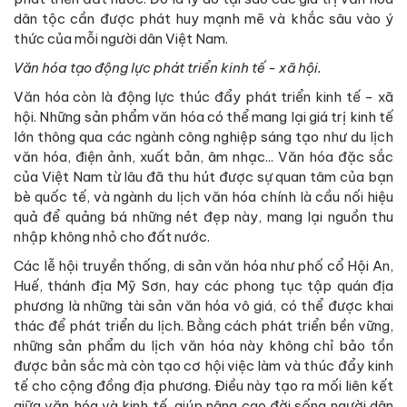
dân tộc cần được phát huy mạnh mẽ và khắc sâu vào ý
thức của mỗi người dân Việt Nam.
Văn hóa tạo động lực phát triển kinh tế - xã hội.
Văn hóa còn là động lực thúc đẩy phát triển kinh tế - xã
hội. Những sản phẩm văn hóa có thể mang lại giá trị kinh tế
lớn thông qua các ngành công nghiệp sáng tạo như du lịch
văn hóa, điện ảnh, xuất bản, âm nhạc... Văn hóa đặc sắc
của Việt Nam từ lâu đã thu hút được sự quan tâm của bạn
bè quốc tế, và ngành du lịch văn hóa chính là cầu nối hiệu
quả để quảng bá những nét đẹp này, mang lại nguồn thu
nhập không nhỏ cho đất nước.
Các lễ hội truyền thống, di sản văn hóa như phố cổ Hội An,
Huế, thánh địa Mỹ Sơn, hay các phong tục tập quán địa
phương là những tài sản văn hóa vô giá, có thể được khai
thác để phát triển du lịch. Bằng cách phát triển bền vững,
những sản phẩm du lịch văn hóa này không chỉ bảo tồn
được bản sắc mà còn tạo cơ hội việc làm và thúc đẩy kinh
tế cho cộng đồng địa phương. Điều này tạo ra mối liên kết
giữa văn hóa và kinh tế, giúp nâng cao đời sống người dân