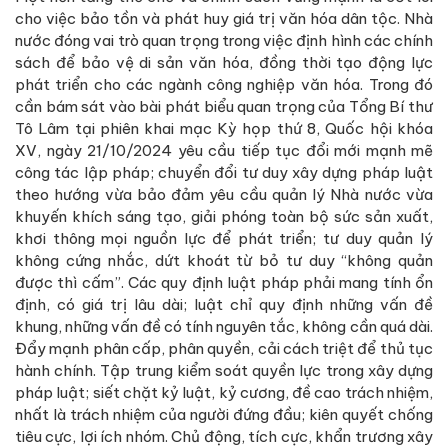
cho việc bảo tồn và phát huy giá trị văn hóa dân tộc. Nhà
nước đóng vai trò quan trọng trong việc định hình các chính
sách để bảo vệ di sản văn hóa, đồng thời tạo động lực
phát triển cho các ngành công nghiệp văn hóa. Trong đó
cần bám sát vào bài phát biểu quan trọng của Tổng Bí thư
Tô Lâm tại phiên khai mạc Kỳ họp thứ 8, Quốc hội khóa
XV, ngày 21/10/2024 yêu cầu tiếp tục đổi mới mạnh mẽ
công tác lập pháp; chuyển đổi tư duy xây dựng pháp luật
theo hướng vừa bảo đảm yêu cầu quản lý Nhà nước vừa
khuyến khích sáng tạo, giải phóng toàn bộ sức sản xuất,
khơi thông mọi nguồn lực để phát triển; tư duy quản lý
không cứng nhắc, dứt khoát từ bỏ tư duy “không quản
được thì cấm”. Các quy định luật pháp phải mang tính ổn
định, có giá trị lâu dài; luật chỉ quy định những vấn đề
khung, những vấn đề có tính nguyên tắc, không cần quá dài.
Đẩy mạnh phân cấp, phân quyền, cải cách triệt để thủ tục
hành chính. Tập trung kiểm soát quyền lực trong xây dựng
pháp luật; siết chặt kỷ luật, kỷ cương, đề cao trách nhiệm,
nhất là trách nhiệm của người đứng đầu; kiên quyết chống
tiêu cực, lợi ích nhóm. Chủ động, tích cực, khẩn trương xây