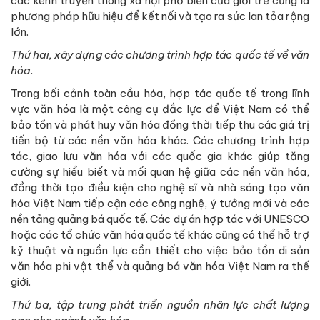
các kênh truyền thông xã hội phổ biến của giới trẻ cũng là
phương pháp hữu hiệu để kết nối và tạo ra sức lan tỏa rộng
lớn.
Thứ hai, xây dựng các chương trình hợp tác quốc tế về văn
hóa.
Trong bối cảnh toàn cầu hóa, hợp tác quốc tế trong lĩnh
vực văn hóa là một công cụ đắc lực để Việt Nam có thể
bảo tồn và phát huy văn hóa đồng thời tiếp thu các giá trị
tiến bộ từ các nền văn hóa khác. Các chương trình hợp
tác, giao lưu văn hóa với các quốc gia khác giúp tăng
cường sự hiểu biết và mối quan hệ giữa các nền văn hóa,
đồng thời tạo điều kiện cho nghệ sĩ và nhà sáng tạo văn
hóa Việt Nam tiếp cận các công nghệ, ý tưởng mới và các
nền tảng quảng bá quốc tế. Các dự án hợp tác với UNESCO
hoặc các tổ chức văn hóa quốc tế khác cũng có thể hỗ trợ
kỹ thuật và nguồn lực cần thiết cho việc bảo tồn di sản
văn hóa phi vật thể và quảng bá văn hóa Việt Nam ra thế
giới.
Thứ ba, tập trung phát triển nguồn nhân lực chất lượng