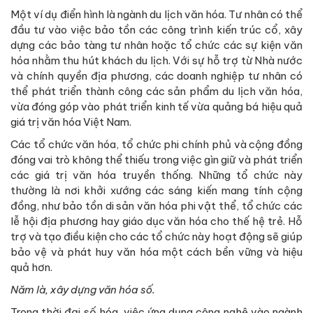
Một ví dụ điển hình là ngành du lịch văn hóa. Tư nhân có thể
đầu tư vào việc bảo tồn các công trình kiến trúc cổ, xây
dựng các bảo tàng tư nhân hoặc tổ chức các sự kiện văn
hóa nhằm thu hút khách du lịch. Với sự hỗ trợ từ Nhà nước
và chính quyền địa phương, các doanh nghiệp tư nhân có
thể phát triển thành công các sản phẩm du lịch văn hóa,
vừa đóng góp vào phát triển kinh tế vừa quảng bá hiệu quả
giá trị văn hóa Việt Nam.
Các tổ chức văn hóa, tổ chức phi chính phủ và cộng đồng
đóng vai trò không thể thiếu trong việc gìn giữ và phát triển
các giá trị văn hóa truyền thống. Những tổ chức này
thường là nơi khởi xướng các sáng kiến mang tính cộng
đồng, như bảo tồn di sản văn hóa phi vật thể, tổ chức các
lễ hội địa phương hay giáo dục văn hóa cho thế hệ trẻ. Hỗ
trợ và tạo điều kiện cho các tổ chức này hoạt động sẽ giúp
bảo vệ và phát huy văn hóa một cách bền vững và hiệu
quả hơn.
Năm là, xây dựng văn hóa số.
Trong thời đại số hóa, việc ứng dụng công nghệ vào ngành