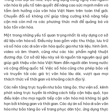
văn hóa là yếu tố tiên quyết để nâng cao sức mạnh mềm và
tầm ảnh hưởng của văn hóa Việt Nam trên toàn thế giới.
Chuyển đổi số không chỉ giúp tăng cường khả năng tiếp
cận mà còn mở ra các phương thức mới để quảng bá và
bảo tồn văn hóa.
Một trong những yếu tố quan trọng nhất là xây dựng cơ sở
dữ liệu văn hóa số. Điều này bao gồm việc thu thập, lưu trữ
và số hóa các di sản văn hóa quốc gia như tài liệu, hình ảnh,
video và âm thanh, cũng như các tác phẩm nghệ thuật
đương đại. Cơ sở dữ liệu này sẽ là nguồn tài nguyên quý giá
giúp giới thiệu văn hóa Việt Nam đến người dân trong nước
và cộng đồng quốc tế. Việc số hóa cũng cho phép bảo vệ
và truyền tải các giá trị văn hóa lâu dài, vượt qua mọi
thách thức về thời gian và khoảng cách địa lý.
Các nền tảng trực tuyến như bảo tàng ảo, thư viện số, kênh
phát sóng trực tuyến là những cách tiếp cận hiệu quả, tạo
điều kiện cho mọi người tiếp cận văn hóa mà không bị giới
hạn bởi không gian và thời gian. Các dự án số hóa di sản văn
hóa như bảo tàng ảo về trang phục dân tộc, ứng dụng thực