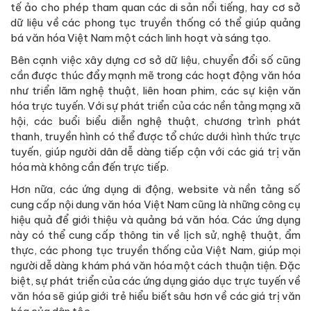
tế ảo cho phép tham quan các di sản nổi tiếng, hay cơ sở
dữ liệu về các phong tục truyền thống có thể giúp quảng
bá văn hóa Việt Nam một cách linh hoạt và sáng tạo.
Bên cạnh việc xây dựng cơ sở dữ liệu, chuyển đổi số cũng
cần được thúc đẩy mạnh mẽ trong các hoạt động văn hóa
như triển lãm nghệ thuật, liên hoan phim, các sự kiện văn
hóa trực tuyến. Với sự phát triển của các nền tảng mạng xã
hội, các buổi biểu diễn nghệ thuật, chương trình phát
thanh, truyền hình có thể được tổ chức dưới hình thức trực
tuyến, giúp người dân dễ dàng tiếp cận với các giá trị văn
hóa mà không cần đến trực tiếp.
Hơn nữa, các ứng dụng di động, website và nền tảng số
cung cấp nội dung văn hóa Việt Nam cũng là những công cụ
hiệu quả để giới thiệu và quảng bá văn hóa. Các ứng dụng
này có thể cung cấp thông tin về lịch sử, nghệ thuật, ẩm
thực, các phong tục truyền thống của Việt Nam, giúp mọi
người dễ dàng khám phá văn hóa một cách thuận tiện. Đặc
biệt, sự phát triển của các ứng dụng giáo dục trực tuyến về
văn hóa sẽ giúp giới trẻ hiểu biết sâu hơn về các giá trị văn