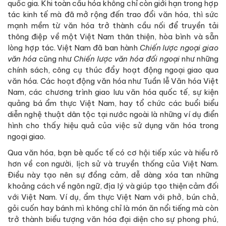
quốc gia. Khi toàn cầu hóa không chỉ còn giới hạn trong hợp
tác kinh tế mà đã mở rộng đến trao đổi văn hóa, thì sức
mạnh mềm từ văn hóa trở thành cầu nối để truyền tải
thông điệp về một Việt Nam thân thiện, hòa bình và sẵn
lòng hợp tác. Việt Nam đã ban hành
Chiến lược ngoại giao
văn hóa
cũng như
Chiến lược văn hóa đối ngoại
như những
chính sách, công cụ thúc đẩy hoạt động ngoại giao qua
văn hóa. Các hoạt động văn hóa như Tuần lễ Văn hóa Việt
Nam, các chương trình giao lưu văn hóa quốc tế, sự kiện
quảng bá ẩm thực Việt Nam, hay tổ chức các buổi biểu
diễn nghệ thuật dân tộc tại nước ngoài là những ví dụ điển
hình cho thấy hiệu quả của việc sử dụng văn hóa trong
ngoại giao.
Qua văn hóa, bạn bè quốc tế có cơ hội tiếp xúc và hiểu rõ
hơn về con người, lịch sử và truyền thống của Việt Nam.
Điều này tạo nên sự đồng cảm, dễ dàng xóa tan những
khoảng cách về ngôn ngữ, địa lý và giúp tạo thiện cảm đối
với Việt Nam. Ví dụ, ẩm thực Việt Nam với phở, bún chả,
gỏi cuốn hay bánh mì không chỉ là món ăn nổi tiếng mà còn
trở thành biểu tượng văn hóa đại diện cho sự phong phú,