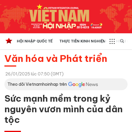
HỘI NHẬP QUỐC TẾ
THỰC TIỄN KINH NGHIỆM
CHÍNH SÁ
Văn hóa và Phát triển
26/01/2025 lúc 07:50 (GMT)
Theo dõi Vietnamhoinhap trên
Sức mạnh mềm trong kỷ
nguyên vươn mình của dân
tộc