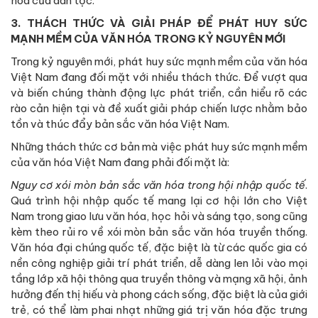
hóa của dân tộc.
3. THÁCH THỨC VÀ GIẢI PHÁP ĐỂ PHÁT HUY SỨC
MẠNH MỀM CỦA VĂN HÓA TRONG KỶ NGUYÊN MỚI
Trong kỷ nguyên mới, phát huy sức mạnh mềm của văn hóa
Việt Nam đang đối mặt với nhiều thách thức. Để vượt qua
và biến chúng thành động lực phát triển, cần hiểu rõ các
rào cản hiện tại và đề xuất giải pháp chiến lược nhằm bảo
tồn và thúc đẩy bản sắc văn hóa Việt Nam.
Những thách thức cơ bản mà việc phát huy sức mạnh mềm
của văn hóa Việt Nam đang phải đối mặt là:
Nguy cơ xói mòn bản sắc văn hóa trong hội nhập quốc tế
.
Quá trình hội nhập quốc tế mang lại cơ hội lớn cho Việt
Nam trong giao lưu văn hóa, học hỏi và sáng tạo, song cũng
kèm theo rủi ro về xói mòn bản sắc văn hóa truyền thống.
Văn hóa đại chúng quốc tế, đặc biệt là từ các quốc gia có
nền công nghiệp giải trí phát triển, dễ dàng len lỏi vào mọi
tầng lớp xã hội thông qua truyền thông và mạng xã hội, ảnh
hưởng đến thị hiếu và phong cách sống, đặc biệt là của giới
trẻ, có thể làm phai nhạt những giá trị văn hóa đặc trưng