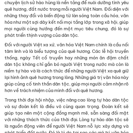
chuyện lịch sử hào hùng là nền tảng để nuôi dưỡng tình yêu
quê hương, đất nước trong mỗi người Việt Nam. Đối diện với
những thay đổi và biến động từ làn sóng toàn cầu hóa, văn
hóa như một sợi dây kết nối mọi tầng lớp trong xã hội, giúp
mọi người cùng hướng đến một mục tiêu chung, đó là sự
phát triển thịnh vượng của dân tộc.
Đối với người Việt xa xứ, văn hóa Việt Nam chính là cầu nối
tâm linh và là biểu tượng của quê hương. Các lễ hội truyền
thống, ngày Tết cổ truyền hay những món ăn đậm chất
dân tộc không chỉ gắn bó người Việt trong nước mà còn là
niềm tự hào và là cách thức để những người Việt xa quê giữ
lại hình ảnh quê hương trong lòng. Những giá trị văn hóa này
giúp củng cố tinh thần dân tộc, giúp mọi người cảm nhận rõ
hơn về trách nhiệm của mình đối với quê hương.
Trong thời đại hội nhập, việc nâng cao lòng tự hào dân tộc
và sự đoàn kết là điều vô cùng quan trọng. Đoàn kết sẽ
giúp tạo nên một cộng đồng mạnh mẽ, sẵn sàng đối mặt
với những thách thức của thời đại. Lòng tự hào dân tộc sẽ
là nguồn động viên để người Việt Nam nỗ lực xây dựng và
phát triển đất nước. Đó là lý do tại sao các giá trị văn hóa