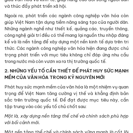
và thúc đẩy phát triển xã hội.
Ngoài ra, phát triển các ngành công nghiệp văn hóa còn
giúp Việt Nam tận dụng tiềm năng sáng tạo của người dân.
Những ngành nghề như thiết kế, quảng cáo, truyền thông,
công nghệ giải trí đều có thể mang lại nguồn thu nhập đáng
kể và là nền tảng để xây dựng một nền kinh tế dựa trên tri
thức. Các ngành công nghiệp văn hóa hiện đang được chú
trọng phát triển với mục tiêu không chỉ đáp ứng nhu cầu
trong nước mà còn vươn xa ra thị trường quốc tế.
2. NHỮNG YẾU TỐ CẦN THIẾT ĐỂ PHÁT HUY SỨC MẠNH
MỀM CỦA VĂN HÓA TRONG KỶ NGUYÊN MỚI
Phát huy sức mạnh mềm của văn hóa là một nhiệm vụ quan
trọng để Việt Nam tăng cường vị thế và khẳng định bản
sắc trên trường quốc tế. Để đạt được mục tiêu này, cần
tập trung vào các yếu tố chủ chốt sau:
Một là, xây dựng nền tảng thể chế và chính sách phù hợp
với bối cảnh mới.
Một nền tảng thể chế và chính sách vững mạnh là cốt lõi