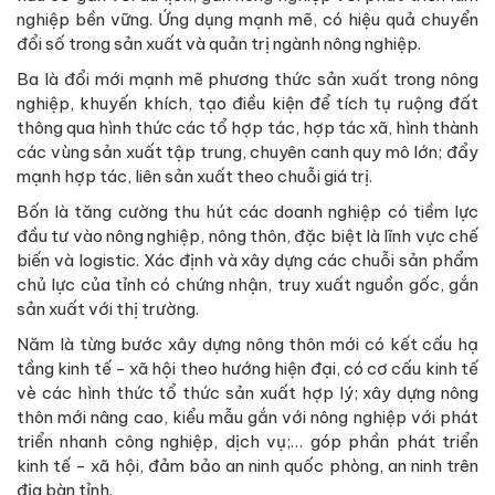
nghiệp bền vững. Ứng dụng mạnh mẽ, có hiệu quả chuyển
đổi số trong sản xuất và quản trị ngành nông nghiệp.
Ba là đổi mới mạnh mẽ phương thức sản xuất trong nông
nghiệp, khuyến khích, tạo điều kiện để tích tụ ruộng đất
thông qua hình thức các tổ hợp tác, hợp tác xã, hình thành
các vùng sản xuất tập trung, chuyên canh quy mô lớn; đẩy
mạnh hợp tác, liên sản xuất theo chuỗi giá trị.
Bốn là tăng cường thu hút các doanh nghiệp có tiềm lực
đầu tư vào nông nghiệp, nông thôn, đặc biệt là lĩnh vực chế
biến và logistic. Xác định và xây dựng các chuỗi sản phẩm
chủ lực của tỉnh có chứng nhận, truy xuất nguồn gốc, gắn
sản xuất với thị trường.
Năm là từng bước xây dựng nông thôn mới có kết cấu hạ
tầng kinh tế - xã hội theo hướng hiện đại, có cơ cấu kinh tế
vè các hình thức tổ thức sản xuất hợp lý; xây dựng nông
thôn mới nâng cao, kiểu mẫu gắn với nông nghiệp với phát
triển nhanh công nghiệp, dịch vụ;… góp phần phát triển
kinh tế - xã hội, đảm bảo an ninh quốc phòng, an ninh trên
địa bàn tỉnh.