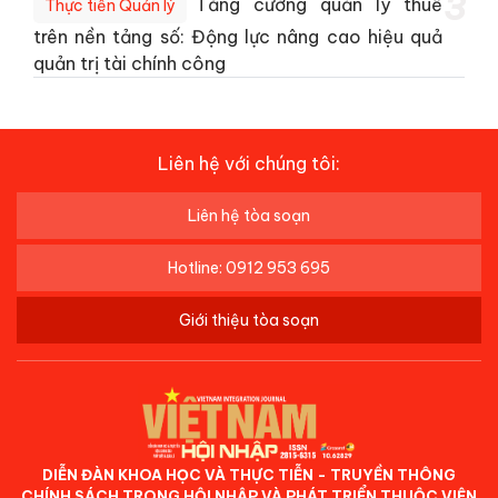
3
Tăng cường quản lý thuế
Thực tiễn Quản lý
trên nền tảng số: Động lực nâng cao hiệu quả
quản trị tài chính công
Liên hệ với chúng tôi:
Liên hệ tòa soạn
Hotline: 0912 953 695
Giới thiệu tòa soạn
DIỄN ĐÀN KHOA HỌC VÀ THỰC TIỄN - TRUYỀN THÔNG
CHÍNH SÁCH TRONG HỘI NHẬP VÀ PHÁT TRIỂN THUỘC VIỆN