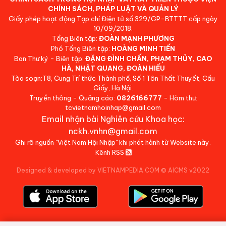
CHÍNH SÁCH, PHÁP LUẬT VÀ QUẢN LÝ
Giấy phép hoạt động Tạp chí Điện tử số 329/GP-BTTTT cấp ngày
10/09/2018.
Tổng Biên tập:
ĐOÀN MẠNH PHƯƠNG
Phó Tổng Biên tập:
HOÀNG MINH TIẾN
Ban Thư ký - Biên tập:
ĐẶNG ĐÌNH CHẤN, PHẠM THỦY, CAO
HÀ, NHẬT QUANG, ĐOÀN HIẾU
Tòa soạn:T8, Cung Trí thức Thành phố, Số 1 Tôn Thất Thuyết, Cầu
Giấy, Hà Nội.
Truyền thông - Quảng cáo:
0826166777
- Hòm thư:
tcvietnamhoinhap@gmail.com
Email nhận bài Nghiên cứu Khoa học:
nckh.vnhn@gmail.com
Ghi rõ nguồn "Việt Nam Hội Nhập" khi phát hành từ Website này.
Kênh RSS
Designed & developed by VIETNAMPEDIA.COM
©
AICMS v2022