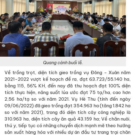
Quang cảnh buổi lễ.
Về trồng trọt, diện tích gieo trồng vụ Đông - Xuân năm
2021-2022 vượt kế hoạch đề ra, đạt 63.723/55.140 ha,
bằng 115, 56% KH, đến nay đã thu hoạch đạt 100% diện
tích thực hiện, năng suất lúa ước đạt 75 tạ/ha, cao hơn
2,56 ha/tạ so với năm 2021. Vụ Hè Thu (tính đến ngày
09/06/2022) đã gieo trồng đạt 354.963 ha (tăng 1.842 ha
so với năm 2021), trong đó diện tích cây công nghiệp là
310.963 ha, diện tích cây ăn quả 43.159 ha; Về chăn nuôi,
thú y, tiếp tục có những chuyển dịch mạnh mẽ theo hướng
sản xuất hàng hóa với nhiều dự án đầu tư trang trại chăn