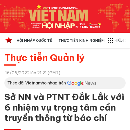
HỘI NHẬP QUỐC TẾ
THỰC TIỄN KINH NGHIỆM
CHÍNH SÁ
Thực tiễn Quản lý
16/06/2022 lúc 21:21 (GMT)
Theo dõi Vietnamhoinhap trên
Sở NN và PTNT Đắk Lắk với
6 nhiệm vụ trọng tâm cần
truyền thông từ báo chí