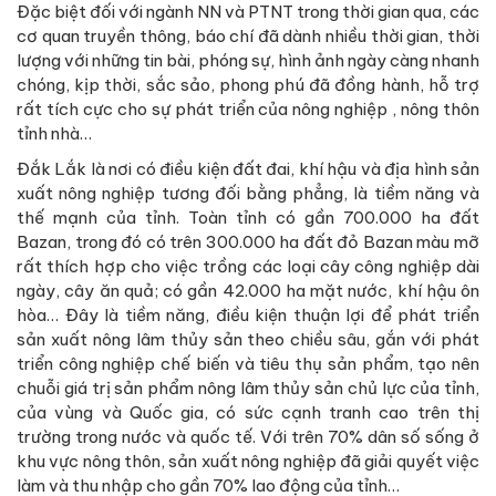
Đặc biệt đối với ngành NN và PTNT trong thời gian qua, các
cơ quan truyền thông, báo chí đã dành nhiều thời gian, thời
lượng với những tin bài, phóng sự, hình ảnh ngày càng nhanh
chóng, kịp thời, sắc sảo, phong phú đã đồng hành, hỗ trợ
rất tích cực cho sự phát triển của nông nghiệp , nông thôn
tỉnh nhà…
Đắk Lắk là nơi có điều kiện đất đai, khí hậu và địa hình sản
xuất nông nghiệp tương đối bằng phẳng, là tiềm năng và
thế mạnh của tỉnh. Toàn tỉnh có gần 700.000 ha đất
Bazan, trong đó có trên 300.000 ha đất đỏ Bazan màu mỡ
rất thích hợp cho việc trồng các loại cây công nghiệp dài
ngày, cây ăn quả; có gần 42.000 ha mặt nước, khí hậu ôn
hòa… Đây là tiềm năng, điều kiện thuận lợi để phát triển
sản xuất nông lâm thủy sản theo chiều sâu, gắn với phát
triển công nghiệp chế biến và tiêu thụ sản phẩm, tạo nên
chuỗi giá trị sản phẩm nông lâm thủy sản chủ lực của tỉnh,
của vùng và Quốc gia, có sức cạnh tranh cao trên thị
trường trong nước và quốc tế. Với trên 70% dân số sống ở
khu vực nông thôn, sản xuất nông nghiệp đã giải quyết việc
làm và thu nhập cho gần 70% lao động của tỉnh…