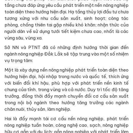
tầng chưa đáp ứng yêu cầu phát triển một nền nông nghiệp
toàn diện theo hướng hiện đại. Hạ tầng thủy lợi đầu tư chưa
tương xứng với nhu cầu sản xuất, sinh hoạt; công tác
phòng, chống thiên tai gặp nhiều khó khăn; nhận thức của
người dân về sử dụng tưới tiết kiệm chưa cao, nhất là các
vùng sâu, vùng xa.
Sở NN và PTNT đã có những định hướng thời gian đến
ngành nông nghiệp Đắk Lắk sẽ tập trung vào một số nhiệm
vụ trọng tâm:
Một là xây dựng nền nông nghiệp phát triển toàn diện theo
hướng hiện đại, hội nhập trong nước và quốc tế, thích ứng
với biến đổi khí hậu, phù hợp với phát triển nền kinh tế
chung của tỉnh, trong vùng và cả nước. Duy trì tốc độ tăng
trưởng, đồng thời đẩy mạnh chuyển đổi cơ cấu sản xuất
trong nội bộ ngành theo hướng tăng trưởng các ngành
chăn nuôi, thủy sản, lâm nghiệp.
Hai là đẩy mạnh tái cơ cấu nền nông nghiệp, phát triển
nông nghiệp tuần hoàn, công nghệ cao, sạch, nông nghiệp
hữu cơ gắn với du lịch; gắn nông nghiệp với phát triển lâm