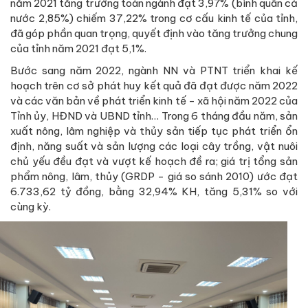
năm 2021 tăng trưởng toàn ngành đạt 3,97% (bình quân cả
nước 2,85%) chiếm 37,22% trong cơ cấu kinh tế của tỉnh,
đã góp phần quan trọng, quyết định vào tăng trưởng chung
của tỉnh năm 2021 đạt 5,1%.
Bước sang năm 2022, ngành NN và PTNT triển khai kế
hoạch trên cơ sở phát huy kết quả đã đạt được năm 2022
và các văn bản về phát triển kinh tế - xã hội năm 2022 của
Tỉnh ủy, HĐND và UBND tỉnh… Trong 6 tháng đầu năm, sản
xuất nông, lâm nghiệp và thủy sản tiếp tục phát triển ổn
định, năng suất và sản lượng các loại cây trồng, vật nuôi
chủ yếu đều đạt và vượt kế hoạch đề ra; giá trị tổng sản
phẩm nông, lâm, thủy (GRDP - giá so sánh 2010) ước đạt
6.733,62 tỷ đồng, bằng 32,94% KH, tăng 5,31% so với
cùng kỳ.