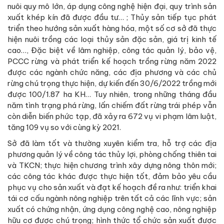
nuôi quy mô lớn, áp dụng công nghệ hiện đại, quy trình sản
xuất khép kín đã được đầu tư… ; Thủy sản tiếp tục phát
triển theo hướng sản xuất hàng hóa, một số cơ sở đã thực
hiện nuôi trồng các loại thủy sản đặc sản, giá trị kinh tế
cao…, Đặc biệt về lâm nghiệp, công tác quản lý, bảo vệ,
PCCC rừng và phát triển kế hoạch trồng rừng năm 2022
được các ngành chức năng, các địa phương và các chủ
rừng chú trọng thực hiện, dự kiến đến 30/6/2022 trồng mới
được 100/1.87 ha KH… Tuy nhiên, trong những tháng đầu
năm tình trạng phá rừng, lấn chiếm đất rừng trái phép vẫn
còn diễn biến phức tạp, đã xảy ra 672 vụ vi phạm lâm luật,
tăng 109 vụ so với cùng kỳ 2021.
Sở đã làm tốt và thường xuyên kiểm tra, hỗ trợ các địa
phương quản lý về công tác thủy lợi, phòng chống thiên tai
và TKCN; thực hiện chương trình xây dựng nông thôn mới;
các công tác khác được thực hiện tốt, đảm bảo yêu cầu
phục vụ cho sản xuất và đạt kế hoạch đề ra như: triển khai
tái cơ cấu ngành nông nghiệp trên tất cả các lĩnh vực; sản
xuất có chứng nhận, ứng dụng công nghệ cao, nông nghiệp
hữu cơ được chú trọng; hình thức tổ chức sản xuất được