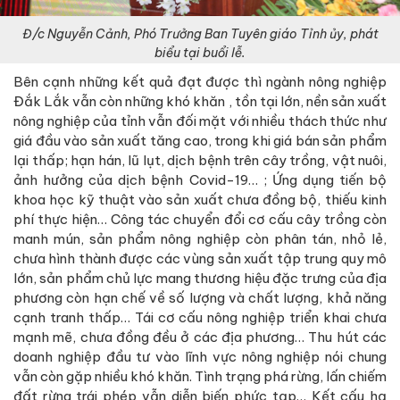
Đ/c Nguyễn Cảnh, Phó Trưởng Ban Tuyên giáo Tỉnh ủy, phát
biểu tại buổi lễ.
Bên cạnh những kết quả đạt được thì ngành nông nghiệp
Đắk Lắk vẫn còn những khó khăn , tồn tại lớn, nền sản xuất
nông nghiệp của tỉnh vẫn đối mặt với nhiều thách thức như
giá đầu vào sản xuất tăng cao, trong khi giá bán sản phẩm
lại thấp; hạn hán, lũ lụt, dịch bệnh trên cây trồng, vật nuôi,
ảnh hưởng của dịch bệnh Covid-19… ; Ứng dụng tiến bộ
khoa học kỹ thuật vào sản xuất chưa đồng bộ, thiếu kinh
phí thực hiện… Công tác chuyển đổi cơ cấu cây trồng còn
manh mún, sản phẩm nông nghiệp còn phân tán, nhỏ lẻ,
chưa hình thành được các vùng sản xuất tập trung quy mô
lớn, sản phẩm chủ lực mang thương hiệu đặc trưng của địa
phương còn hạn chế về số lượng và chất lượng, khả năng
cạnh tranh thấp… Tái cơ cấu nông nghiệp triển khai chưa
mạnh mẽ, chưa đồng đều ở các địa phương… Thu hút các
doanh nghiệp đầu tư vào lĩnh vực nông nghiệp nói chung
vẫn còn gặp nhiều khó khăn. Tình trạng phá rừng, lấn chiếm
đất rừng trái phép vẫn diễn biến phức tạp… Kết cấu hạ