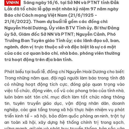
VNHN
Sáng ngày 16/6, tại Sở NN và PTNT tỉnh Đắk
Lắk đã tổ chức lễ gặp mặt nhân kỷ niệm 97 năm ngày
Báo chí Cách mạng Việt Nam (21/6/1925 -
21/6/2022). Tham dự buổi lễ gồm các đồng chí:
Nguyễn Hoài Dương, Ủy viên BTV Tỉnh ủy, Bí thư Đảng
ủy Sở, Giám đốc Sở NN Và PTNT; Nguyễn Cảnh, Phó
Trưởng Ban Tuyên giáo Tỉnh ủy; các lãnh đạo sở, ban,
ngành, đơn vị trực thuộc sở và đặc biệt là sự có mặt
của các cơ quan báo chí, nhà báo, phóng viên thường
trú hoạt động trên địa bàn tỉnh.
Phát biểu tại buổi lễ, đồng chí Nguyễn Hoài Dương cho biết:
Trong những năm qua, đội ngũ người làm báo trong tỉnh đã
có những hoạt động tích cực, đóng góp quan trọng vào
việc tổ chức, động viên, cổ vũ các phong trào của tỉnh nhà,
luôn bám sát tôn chỉ, mục đích làm tốt chức năng thông
tin, tuyên truyền giáo dục, vận động nhân dân, doanh
nghiệp, các giai tầng trong xã hội thực hiện nhiệm vụ phát
triển kinh tế - xã hội, bảo đảm quốc phòng an ninh, trật tự
an toàn xã hội, xây dựng hệ thống chính trị trong sạch,
vững mạnh, giữ gìn và phát huy truyền thống, bản sắc văn