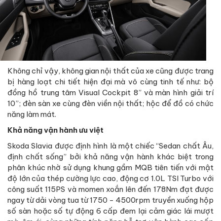
Không chỉ vậy, không gian nội thất của xe cũng được trang
bị hàng loạt chi tiết hiện đại mà vô cùng tinh tế như: bộ
đồng hồ trung tâm Visual Cockpit 8” và màn hình giải trí
10”; đèn sàn xe cùng đèn viền nội thất; hộc để đồ có chức
năng làm mát.
Khả năng vận hành ưu việt
Skoda Slavia được định hình là một chiếc “Sedan chất Âu,
định chất sống” bởi khả năng vận hành khác biệt trong
phân khúc nhờ sử dụng khung gầm MQB tiên tiến với mật
độ lớn của thép cường lực cao, động cơ 1.0L TSI Turbo với
công suất 115PS và momen xoắn lên đến 178Nm đạt được
ngay từ dải vòng tua từ 1750 - 4500rpm truyền xuống hộp
số sàn hoặc số tự động 6 cấp đem lại cảm giác lái mượt