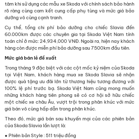
tâm khi sử dụng các mẫu xe Skoda với chính sách bảo hành
rõ ràng cùng cam kết cung cấp phụ tùng và mức giá bảo
dưỡng vô cùng cạnh tranh.
Cụ thể, tổng chi phí bảo dưỡng cho chiếc Slavia đến
60.000km được các chuyên gia tại Skoda Việt Nam tính
toán chỉ ở mức: 24,934,000 VNĐ. Ngoài ra, hiện nay khách
hàng còn được miễn phí bảo dưỡng sau 7500km đầu tiên.
Mức giá bán lẻ đề xuất
Trong tháng 9 đặc biệt với các cột mốc kỷ niệm của Skoda
tại Việt Nam, khách hàng mua xe Skoda Slavia sẽ nhận
được quà tặng ưu đãi lớn từ thương hiệu tương đương với
100% lệ phí trước bạ. Skoda Việt Nam cũng mong muốn
những khách hàng tiên phong sẽ có cơ hội sở hữu chiếc
một chiếc xe châu Âu, vượt trội trong phân khúc với mức
giá bán vô cùng hấp dẫn trong phân khúc.
Theo đó, mức giá bán sau khuyến mại của các phiên bản
của Skoda Slavia lần lượt là:
● Phiên bản Style : 511 triệu đồng