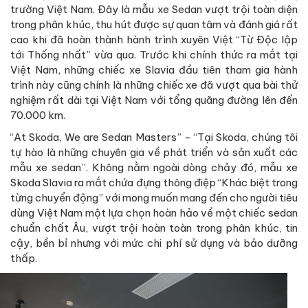
trường Việt Nam. Đây là mẫu xe Sedan vượt trội toàn diện
trong phân khúc, thu hút được sự quan tâm và đánh giá rất
cao khi đã hoàn thành hành trình xuyên Việt “Từ Độc lập
tới Thống nhất” vừa qua. Trước khi chính thức ra mắt tại
Việt Nam, những chiếc xe Slavia đầu tiên tham gia hành
trình này cũng chính là những chiếc xe đã vượt qua bài thử
nghiệm rất dài tại Việt Nam với tổng quãng đường lên đến
70.000 km.
“At Skoda, We are Sedan Masters” - “Tại Skoda, chúng tôi
tự hào là những chuyên gia về phát triển và sản xuất các
mẫu xe sedan”. Không nằm ngoài dòng chảy đó, mẫu xe
Skoda Slavia ra mắt chứa đựng thông điệp “Khác biệt trong
từng chuyển động” với mong muốn mang đến cho người tiêu
dùng Việt Nam một lựa chọn hoàn hảo về một chiếc sedan
chuẩn chất Âu, vượt trội hoàn toàn trong phân khúc, tin
cậy, bền bỉ nhưng với mức chi phí sử dụng và bảo dưỡng
thấp.