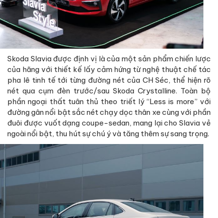
Skoda Slavia được định vị là của một sản phẩm chiến lược
của hãng với thiết kế lấy cảm hứng từ nghệ thuật chế tác
pha lê tinh tế tới từng đường nét của CH Séc, thể hiện rõ
nét qua cụm đèn trước/sau Skoda Crystalline. Toàn bộ
phần ngoại thất tuân thủ theo triết lý “Less is more” với
đường gân nổi bật sắc nét chạy dọc thân xe cùng với phần
đuôi được vuốt dạng coupe-sedan, mang lại cho Slavia vẻ
ngoài nổi bật, thu hút sự chú ý và tăng thêm sự sang trọng.