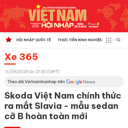
HỘI NHẬP QUỐC TẾ
THỰC TIỄN KINH NGHIỆM
CHÍNH SÁ
Xe 365
11/09/2025 lúc 21:30 (GMT)
Theo dõi Vietnamhoinhap trên
Skoda Việt Nam chính thức
ra mắt Slavia - mẫu sedan
cỡ B hoàn toàn mới