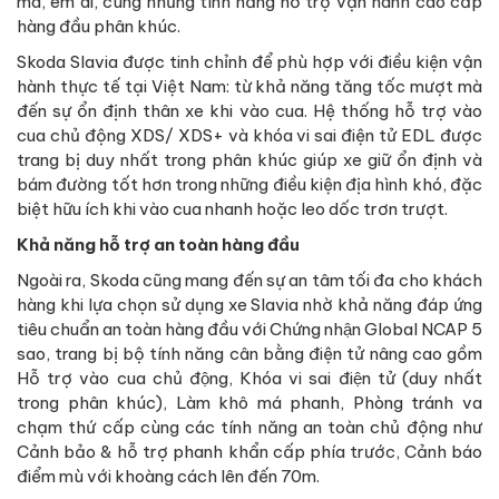
mà, êm ái, cùng những tính năng hỗ trợ vận hành cao cấp
hàng đầu phân khúc.
Skoda Slavia được tinh chỉnh để phù hợp với điều kiện vận
hành thực tế tại Việt Nam: từ khả năng tăng tốc mượt mà
đến sự ổn định thân xe khi vào cua. Hệ thống hỗ trợ vào
cua chủ động XDS/ XDS+ và khóa vi sai điện tử EDL được
trang bị duy nhất trong phân khúc giúp xe giữ ổn định và
bám đường tốt hơn trong những điều kiện địa hình khó, đặc
biệt hữu ích khi vào cua nhanh hoặc leo dốc trơn trượt.
Khả năng hỗ trợ an toàn hàng đầu
Ngoài ra, Skoda cũng mang đến sự an tâm tối đa cho khách
hàng khi lựa chọn sử dụng xe Slavia nhờ khả năng đáp ứng
tiêu chuẩn an toàn hàng đầu với Chứng nhận Global NCAP 5
sao, trang bị bộ tính năng cân bằng điện tử nâng cao gồm
Hỗ trợ vào cua chủ động, Khóa vi sai điện tử (duy nhất
trong phân khúc), Làm khô má phanh, Phòng tránh va
chạm thứ cấp cùng các tính năng an toàn chủ động như
Cảnh bảo & hỗ trợ phanh khẩn cấp phía trước, Cảnh báo
điểm mù với khoàng cách lên đến 70m.