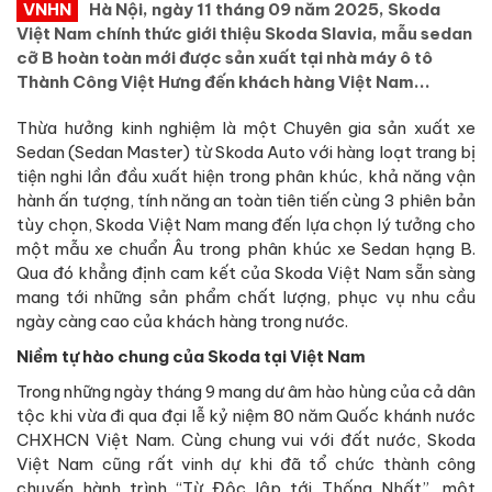
VNHN
Hà Nội, ngày 11 tháng 09 năm 2025, Skoda
Việt Nam chính thức giới thiệu Skoda Slavia, mẫu sedan
cỡ B hoàn toàn mới được sản xuất tại nhà máy ô tô
Thành Công Việt Hưng đến khách hàng Việt Nam...
Thừa hưởng kinh nghiệm là một Chuyên gia sản xuất xe
Sedan (Sedan Master) từ Skoda Auto với hàng loạt trang bị
tiện nghi lần đầu xuất hiện trong phân khúc, khả năng vận
hành ấn tượng, tính năng an toàn tiên tiến cùng 3 phiên bản
tùy chọn, Skoda Việt Nam mang đến lựa chọn lý tưởng cho
một mẫu xe chuẩn Âu trong phân khúc xe Sedan hạng B.
Qua đó khẳng định cam kết của Skoda Việt Nam sẵn sàng
mang tới những sản phẩm chất lượng, phục vụ nhu cầu
ngày càng cao của khách hàng trong nước.
Niềm tự hào chung của Skoda tại Việt Nam
Trong những ngày tháng 9 mang dư âm hào hùng của cả dân
tộc khi vừa đi qua đại lễ kỷ niệm 80 năm Quốc khánh nước
CHXHCN Việt Nam. Cùng chung vui với đất nước, Skoda
Việt Nam cũng rất vinh dự khi đã tổ chức thành công
chuyến hành trình “Từ Độc lập tới Thống Nhất”, một