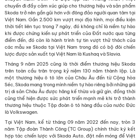
chuyến đi đầy cảm xúc giúp cho thương hiệu và sản phẩm
Skoda trở nên gần gũi hơn với đông đảo người quan tâm tại
Việt Nam. Gần 2.500 km vượt mọi địa hình, mọi điều kiện
thời tiết liên tục trong 7 ngày, đó không chỉ là niềm tự hào
khi được chứng kiến sự phát triển của Đất nước qua từng
điểm đến, đó còn là hành trình tự tin vượt thử thách của
các mẫu xe Skoda tại Việt Nam trong đó có bộ đôi chiến
lược được sản xuất tại Việt Nam là Kushaq và Slavia.
Tháng 9 năm 2025 cũng là thời điểm thương hiệu Skoda
trên toàn cầu trân trọng kỷ niệm 130 năm thành lập. Là
một thương hiệu ô tô lớn của Châu Âu đến từ Cộng hòa
Séc, Skoda mang trong mình niềm tự hào riêng bởi những giá
trị di sản Châu Âu được hãng kế thừa và giữ gìn, đồng thời
cũng thể hiện được sức phát triển mạnh mẽ khi trở thành
thương hiệu thuộc Tập đoàn ô tô hàng đầu của nước Đức
là Volkswagen.
Tại Việt Nam, kể từ tháng 09 năm 2022 đến nay, tròn 3
năm Tập đoàn Thành Công (TC Group) chính thức ký kết
hợp tác chiến lược với Skoda Auto, đặt nền móng để Việt