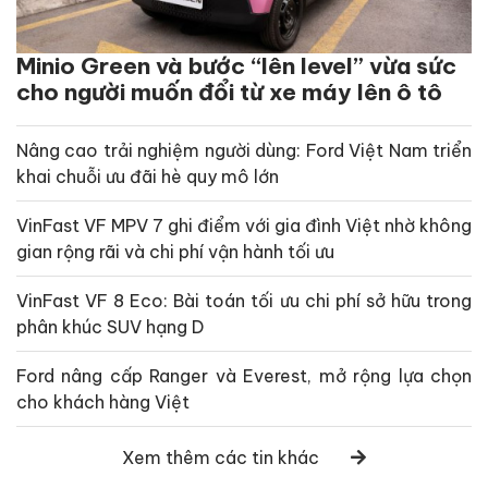
Minio Green và bước “lên level” vừa sức
cho người muốn đổi từ xe máy lên ô tô
Nâng cao trải nghiệm người dùng: Ford Việt Nam triển
khai chuỗi ưu đãi hè quy mô lớn
VinFast VF MPV 7 ghi điểm với gia đình Việt nhờ không
gian rộng rãi và chi phí vận hành tối ưu
VinFast VF 8 Eco: Bài toán tối ưu chi phí sở hữu trong
phân khúc SUV hạng D
Ford nâng cấp Ranger và Everest, mở rộng lựa chọn
cho khách hàng Việt
Xem thêm các tin khác