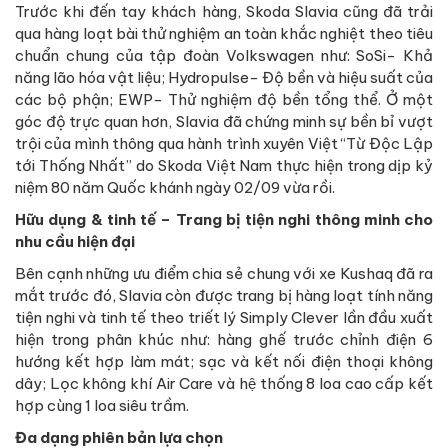
Trước khi đến tay khách hàng, Skoda Slavia cũng đã trải
qua hàng loạt bài thử nghiệm an toàn khắc nghiệt theo tiêu
chuẩn chung của tập đoàn Volkswagen như: SoSi- Khả
năng lão hóa vật liệu; Hydropulse- Độ bền và hiệu suất của
các bộ phận; EWP- Thử nghiệm độ bền tổng thể. Ở một
góc độ trực quan hơn, Slavia đã chứng minh sự bền bỉ vượt
trội của mình thông qua hành trình xuyên Việt “Từ Độc Lập
tới Thống Nhất” do Skoda Việt Nam thực hiện trong dịp kỷ
niệm 80 năm Quốc khánh ngày 02/09 vừa rồi.
Hữu dụng & tinh tế – Trang bị tiện nghi thông minh cho
nhu cầu hiện đại
Bên cạnh những ưu điểm chia sẻ chung với xe Kushaq đã ra
mắt trước đó, Slavia còn được trang bị hàng loạt tính năng
tiện nghi và tinh tế theo triết lý Simply Clever lần đầu xuất
hiện trong phân khúc như: hàng ghế trước chỉnh điện 6
hướng kết hợp làm mát; sạc và kết nối điện thoại không
dây; Lọc không khí Air Care và hệ thống 8 loa cao cấp kết
hợp cùng 1 loa siêu trầm.
Đa dạng phiên bản lựa chọn