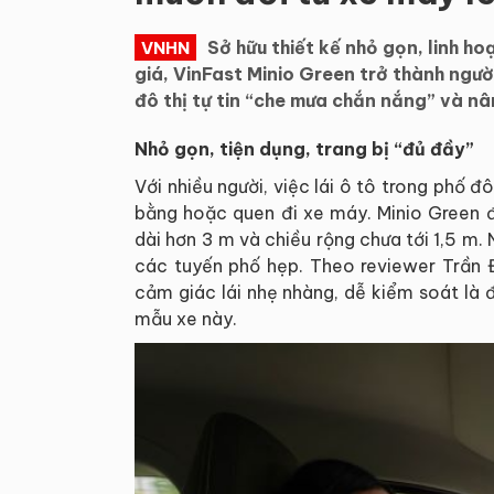
Sở hữu thiết kế nhỏ gọn, linh h
VNHN
giá, VinFast Minio Green trở thành ngườ
đô thị tự tin “che mưa chắn nắng” và n
Nhỏ gọn, tiện dụng, trang bị “đủ đầy”
Với nhiều người, việc lái ô tô trong phố đ
bằng hoặc quen đi xe máy. Minio Green đ
dài hơn 3 m và chiều rộng chưa tới 1,5 m. 
các tuyến phố hẹp. Theo reviewer Trần Đă
cảm giác lái nhẹ nhàng, dễ kiểm soát là 
mẫu xe này.