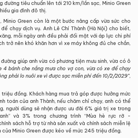
ãng đường tiêu chuẩn lên tới 210 km/lần sạc, Minio Green
iều gia đình đô thị.
nh, Minio Green còn là một bước nâng cấp vừa sức cho
 để chạy dịch vụ. Anh Lê Chí Thành (Hà Nội) cho biết,
xăng, mỗi ngày anh đều phải đối mặt với áp lực chi phí
ách trở nên khó khăn hơn vì xe máy không đủ che chắn,
i đường giúp anh vừa có phương tiện mưu sinh, vừa có ô
e 4 bánh che nắng mưa cho vợ con, vừa có xe để chạy
ông phải lo nuôi xe vì được sạc miễn phí đến 10/2/2029”
,
69 triệu đồng. Khách hàng mua trả góp được hưởng mức
ính toán của anh Thành, nếu chăm chỉ chạy, anh có thể
g, người dùng sẽ nhận được ưu đãi 6% giá trị xe trong
 Xanh” và 3% trong chương trình “Mùa hè rực rỡ -
ính sách hỗ trợ từ nhà sản xuất và chính sách miễn lệ
nh của Minio Green được kéo về mức 245 triệu đồng.