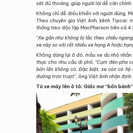
sát đủ thoáng, giúp người lái dễ căn chỉnh
Không chỉ dễ điều khiển với người dùng, 
Theo chuyên gia Việt Anh, kênh Tipcar, 
thống treo độc lập MacPherson trên cả 4 
“Xe gần như không bị lắc theo chiều ngang
xe này so với rất nhiều xe hạng A hoặc hạ
Không dừng lại ở đó, mẫu xe dù nhỏ nhắn n
thực cho nhu cầu đi phố.
“Cụm đèn pha cô
bốn lần không có. Đặc biệt, xe còn có hệ 
đường trơn trượt
”, ông Việt Anh nhận định.
Từ xe máy lên ô tô: Giấc mơ “bốn bánh”