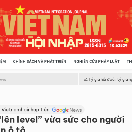
IỆM
CHÍNH SÁCH VÀ PHÁT TRIỂN
NGHIÊN CỨU PHÁP LUẬT
TH
HÓA XÃ HỘI
CHÍNH SÁCH
ews
Tỷ giá hối đoái, tỷ giá n
 TIỄN QUẢN LÝ
VIỆT NAM ĐIỂM ĐẾN
 Vietnamhoinhap trên
lên level” vừa sức cho người
n ô tô