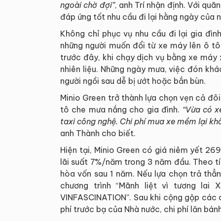
ngoài chờ đợi”
, anh Trí nhận định. Với qu
đáp ứng tốt nhu cầu đi lại hằng ngày của nh
Không chỉ phục vụ nhu cầu đi lại gia đì
những người muốn đổi từ xe máy lên ô tô
trước đây, khi chạy dịch vụ bằng xe máy 
nhiên liệu. Những ngày mưa, việc đón kh
người ngồi sau dễ bị ướt hoặc bắn bùn.
Minio Green trở thành lựa chọn vẹn cả đô
tô che mưa nắng cho gia đình.
“Vừa có x
taxi công nghệ. Chi phí mua xe mềm lại kh
anh Thành cho biết.
Hiện tại, Minio Green có giá niêm yết 2
lãi suất 7%/năm trong 3 năm đầu. Theo t
hòa vốn sau 1 năm. Nếu lựa chọn trả thẳn
chương trình “Mãnh liệt vì tương lai
VINFASCINATION”. Sau khi cộng gộp các ch
phí trước bạ của Nhà nước, chi phí lăn bá