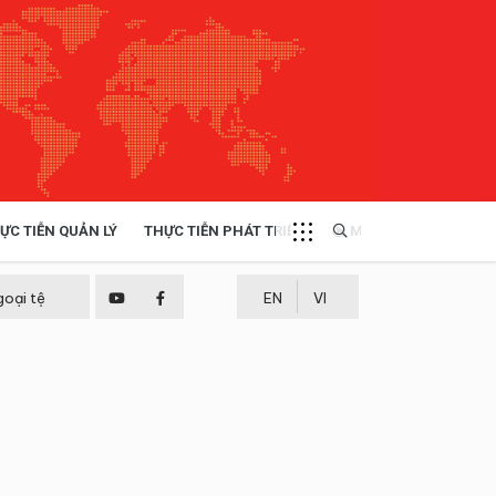
ỰC TIỄN QUẢN LÝ
THỰC TIỄN PHÁT TRIỂN
MULTIMEDIA
TÀI NGUYÊN - MÔI TRƯỜNG
goại tệ
EN
VI
THỰC TIỄN - KINH NGHIỆM