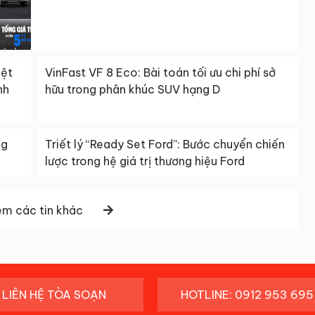
iệt
VinFast VF 8 Eco: Bài toán tối ưu chi phí sở
nh
hữu trong phân khúc SUV hạng D
ng
Triết lý “Ready Set Ford”: Bước chuyển chiến
lược trong hệ giá trị thương hiệu Ford
m các tin khác
LIÊN HỆ TÒA SOẠN
HOTLINE: 0912 953 695