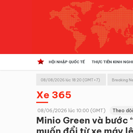
HỘI NHẬP QUỐC TẾ
THỰC TIỄN KINH NGH
HỘI NHẬP QUỐC TẾ
VĂN 
08/08/2026 lúc 18:20 (GMT+7)
Breaking N
Kinh tế hội nhập
Xe 365
Doanh nghiệp
NGHIÊN CỨU PHÁP LUẬT
THỰC
08/06/2026 lúc 10:00 (GMT)
Theo dõi
Minio Green và bước “
muốn đổi từ xe máy lê