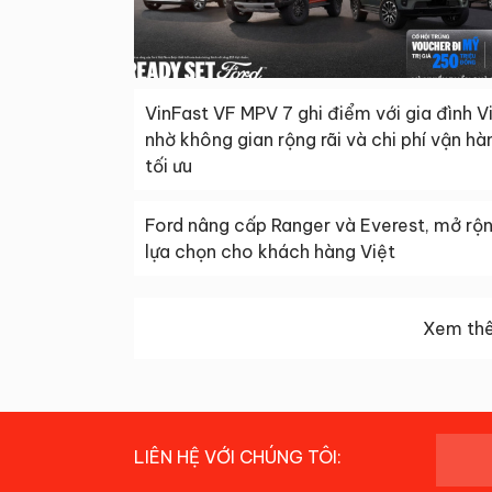
VinFast VF MPV 7 ghi điểm với gia đình V
nhờ không gian rộng rãi và chi phí vận hà
tối ưu
Ford nâng cấp Ranger và Everest, mở rộ
lựa chọn cho khách hàng Việt
Xem thê
LIÊN HỆ VỚI CHÚNG TÔI: