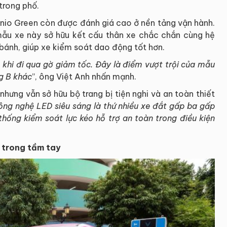
 trong phố.
Minio Green còn được đánh giá cao ở nền tảng vận hành.
mẫu xe này sở hữu kết cấu thân xe chắc chắn cùng hệ
bánh, giúp xe kiểm soát dao động tốt hơn.
 khi đi qua gờ giảm tốc. Đây là điểm vượt trội của mẫu
ng B khác
”, ông Việt Anh nhấn mạnh.
hưng vẫn sở hữu bộ trang bị tiện nghi và an toàn thiết
ng nghệ LED siêu sáng là thứ nhiều xe đắt gấp ba gấp
thống kiểm soát lực kéo hỗ trợ an toàn trong điều kiện
 trong tầm tay