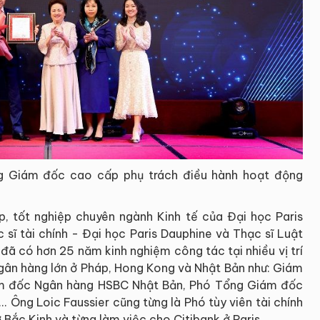
ng Giám đốc cao cấp phụ trách điều hành hoạt động
p, tốt nghiệp chuyên ngành Kinh tế của Đại học Paris
 sĩ tài chính - Đại học Paris Dauphine và Thạc sĩ Luật
 đã có hơn 25 năm kinh nghiệm công tác tại nhiều vị trí
Ngân hàng lớn ở Pháp, Hong Kong và Nhật Bản như: Giám
m đốc Ngân hàng HSBC Nhật Bản, Phó Tổng Giám đốc
 Ông Loic Faussier cũng từng là Phó tùy viên tài chính
Bắc Kinh và từng làm việc cho Citibank ở Paris.