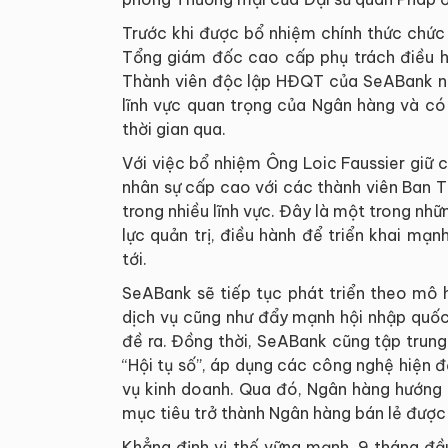
Trước khi được bổ nhiệm chính thức chức
Tổng giám đốc cao cấp phụ trách điều h
Thành viên độc lập HĐQT của SeABank nh
lĩnh vực quan trọng của Ngân hàng và có
thời gian qua.
Với việc bổ nhiệm Ông Loic Faussier giữ
nhân sự cấp cao với các thành viên Ban 
trong nhiều lĩnh vực. Đây là một trong n
lực quản trị, điều hành để triển khai mạ
tới.
SeABank sẽ tiếp tục phát triển theo mô 
dịch vụ cũng như đẩy mạnh hội nhập quốc
đề ra. Đồng thời, SeABank cũng tập trun
“Hội tụ số”, áp dụng các công nghệ hiện 
vụ kinh doanh. Qua đó, Ngân hàng hướng 
mục tiêu trở thành Ngân hàng bán lẻ được 
Khẳng định vị thế vững mạnh, 9 tháng đ