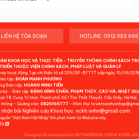
LIÊN HỆ TÒA SOẠN
HOTLINE: 0912 953 695
ĐÀN KHOA HỌC VÀ THỰC TIỄN - TRUYỀN THÔNG CHÍNH SÁCH TR
TRIỂN THUỘC VIỆN CHÍNH SÁCH, PHÁP LUẬT VÀ QUẢN LÝ
hép hoạt động Tạp chí Điện tử số 329/GP-BTTTT cấp ngày 10/09/2018
iên tập:
ĐOÀN MẠNH PHƯƠNG
ng Biên tập:
HOÀNG MINH TIẾN
ư ký - Biên tập:
ĐẶNG ĐÌNH CHẤN, PHẠM THỦY, CAO HÀ, NHẬT QU
ạn:T8, Cung Trí thức Thành phố, Số 1 Tôn Thất Thuyết, Cầu Giấy, Hà Nội.
 thông - Quảng cáo:
0826166777
- Hòm thư: tcvietnamhoinhap@gmai
 nhận bài Nghiên cứu Khoa học: nckh.vnhn@gmail.com
 nguồn "Việt Nam Hội Nhập" khi phát hành từ Website này.
RSS
Designed & developed by VIETNAMPEDIA.COM
©
AICMS v20