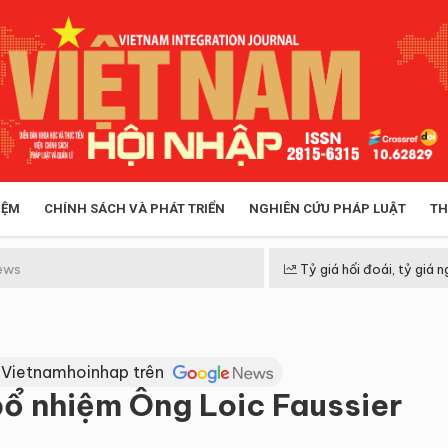
IỆM
CHÍNH SÁCH VÀ PHÁT TRIỂN
NGHIÊN CỨU PHÁP LUẬT
TH
HÓA XÃ HỘI
CHÍNH SÁCH
ews
Tỷ giá hối đoái, tỷ giá n
 TIỄN QUẢN LÝ
VIỆT NAM ĐIỂM ĐẾN
 Vietnamhoinhap trên
ổ nhiệm Ông Loic Faussier