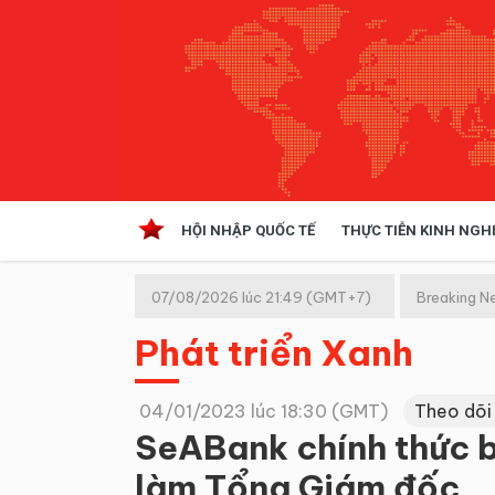
HỘI NHẬP QUỐC TẾ
THỰC TIỄN KINH NGH
HỘI NHẬP QUỐC TẾ
VĂN 
07/08/2026 lúc 21:49 (GMT+7)
Breaking N
Kinh tế hội nhập
Phát triển Xanh
Doanh nghiệp
NGHIÊN CỨU PHÁP LUẬT
THỰC
04/01/2023 lúc 18:30 (GMT)
Theo dõi
SeABank chính thức b
làm Tổng Giám đốc