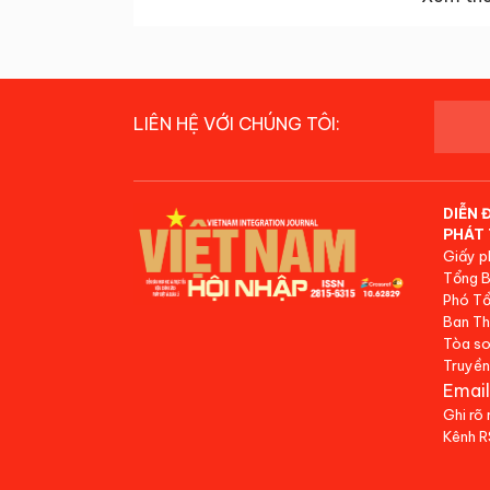
LIÊN HỆ VỚI CHÚNG TÔI:
DIỄN 
PHÁT 
Giấy p
Tổng B
Phó Tổ
Ban Th
Tòa so
Truyền
Email
Ghi rõ
Kênh 