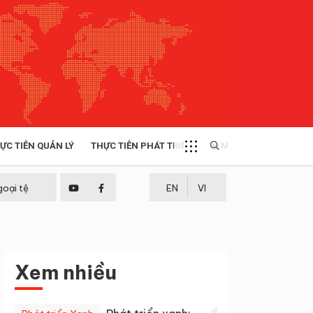
ỰC TIỄN QUẢN LÝ
THỰC TIỄN PHÁT TRIỂN
MULTIMEDIA
TÀI NGUYÊN - MÔI TRƯỜNG
goại tệ
EN
VI
THỰC TIỄN - KINH NGHIỆM
Xem nhiều