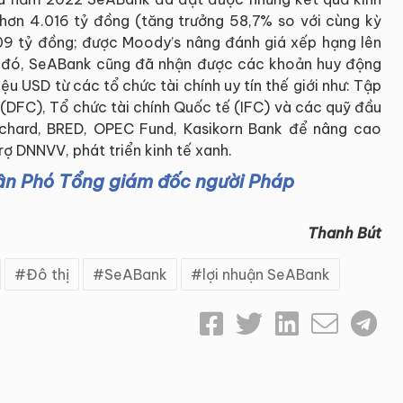
 hơn 4.016 tỷ đồng (tăng trưởng 58,7% so với cùng kỳ
809 tỷ đồng; được Moody’s nâng đánh giá xếp hạng lên
 đó, SeABank cũng đã nhận được các khoản huy động
iệu USD từ các tổ chức tài chính uy tín thế giới như: Tập
 (DFC), Tổ chức tài chính Quốc tế (IFC) và các quỹ đầu
Orchard, BRED, OPEC Fund, Kasikorn Bank để nâng cao
trợ DNNVV, phát triển kinh tế xanh.
ân Phó Tổng giám đốc người Pháp
Thanh Bút
Đô thị
SeABank
lợi nhuận SeABank