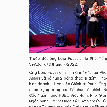
Trước đó, ông Loic Faussier là Phó Tổ
SeABank từ tháng 7/2022.
Ông Loic Faussier sinh năm 1972 tại Phá
Assas và sở hữu 2 bằng thạc sĩ gồm: Thạc
kinh doanh – Học viện Chính trị Paris. Ông
quan trọng trong các Tổ chức tài chính, 
đốc Ngân hàng HSBC Việt Nam, Phó Giá
Ngân hàng TMCP Quốc tế Việt Nam (VIB),...
phòng Thương mại của Đại sứ quán Pháp ở 