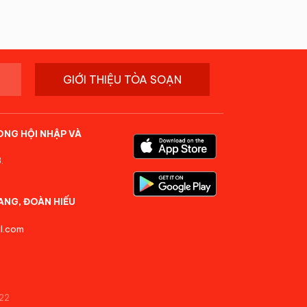
GIỚI THIỆU TÒA SOẠN
ONG HỘI NHẬP VÀ
.
ANG, ĐOÀN HIẾU
l.com
22