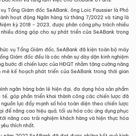
 vụ Tổng Giám đốc SeABank, ông Loic Faussier là Phó
ành hoạt động Ngân hàng từ tháng 7/2022 và từng là
iệm kỳ 2018 - 2023, được phân công phụ trách nhiều
 nhiều đóng góp cho sự phát triển của SeABank trong
 chức vụ Tổng Giám đốc, SeABank đã kiện toàn bộ máy
Tổng Giám đốc đều là các nhân sự dày dặn kinh nghiệm
hững bước đi chiến lược của HĐQT nhằm tăng cường năng
nh mẽ kế hoạch phát triển của SeABank trong thời gian
hình ngân hàng bán lẻ hiện đại, đa dạng hóa sản phẩm
 tế, góp phần triển khai thành công các chiến lược đã
g nguồn lực đẩy mạnh số hóa toàn diện theo chiến lược
đại để nâng cao hiệu quả, tối ưu hóa các ứng dụng phục
tới nâng cao trải nghiệm khách hàng và hiện thực hóa
yêu thích nhất.
ầu năm 2022 SeABank đã đạt được những kết quả kinh