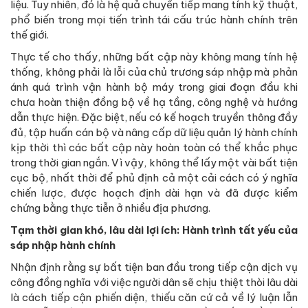
liệu. Tuy nhiên, đó là hệ quả chuyển tiếp mang tính kỹ thuật,
phổ biến trong mọi tiến trình tái cấu trúc hành chính trên
thế giới.
Thực tế cho thấy, những bất cập này không mang tính hệ
thống, không phải là lỗi của chủ trương sáp nhập mà phản
ánh quá trình vận hành bộ máy trong giai đoạn đầu khi
chưa hoàn thiện đồng bộ về hạ tầng, công nghệ và hướng
dẫn thực hiện. Đặc biệt, nếu có kế hoạch truyền thông đầy
đủ, tập huấn cán bộ và nâng cấp dữ liệu quản lý hành chính
kịp thời thì các bất cập này hoàn toàn có thể khắc phục
trong thời gian ngắn. Vì vậy, không thể lấy một vài bất tiện
cục bộ, nhất thời để phủ định cả một cải cách có ý nghĩa
chiến lược, được hoạch định dài hạn và đã được kiểm
chứng bằng thực tiễn ở nhiều địa phương.
Tạm thời gian khó, lâu dài lợi ích: Hành trình tất yếu của
sáp nhập hành chính
Nhận định rằng sự bất tiện ban đầu trong tiếp cận dịch vụ
công đồng nghĩa với việc người dân sẽ chịu thiệt thòi lâu dài
là cách tiếp cận phiến diện, thiếu căn cứ cả về lý luận lẫn