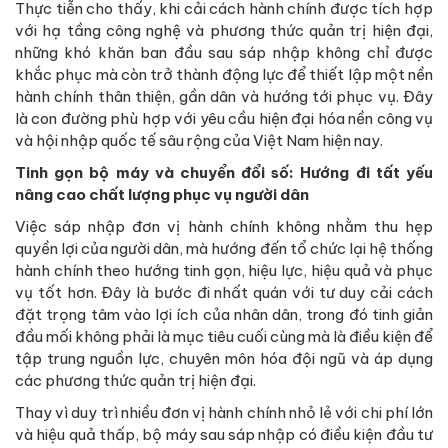
Thực tiễn cho thấy, khi cải cách hành chính được tích hợp
với hạ tầng công nghệ và phương thức quản trị hiện đại,
những khó khăn ban đầu sau sáp nhập không chỉ được
khắc phục mà còn trở thành động lực để thiết lập một nền
hành chính thân thiện, gần dân và hướng tới phục vụ. Đây
là con đường phù hợp với yêu cầu hiện đại hóa nền công vụ
và hội nhập quốc tế sâu rộng của Việt Nam hiện nay.
Tinh gọn bộ máy và chuyển đổi số: Hướng đi tất yếu
nâng cao chất lượng phục vụ người dân
Việc sáp nhập đơn vị hành chính không nhằm thu hẹp
quyền lợi của người dân, mà hướng đến tổ chức lại hệ thống
hành chính theo hướng tinh gọn, hiệu lực, hiệu quả và phục
vụ tốt hơn. Đây là bước đi nhất quán với tư duy cải cách
đặt trọng tâm vào lợi ích của nhân dân, trong đó tinh giản
đầu mối không phải là mục tiêu cuối cùng mà là điều kiện để
tập trung nguồn lực, chuyên môn hóa đội ngũ và áp dụng
các phương thức quản trị hiện đại.
Thay vì duy trì nhiều đơn vị hành chính nhỏ lẻ với chi phí lớn
và hiệu quả thấp, bộ máy sau sáp nhập có điều kiện đầu tư