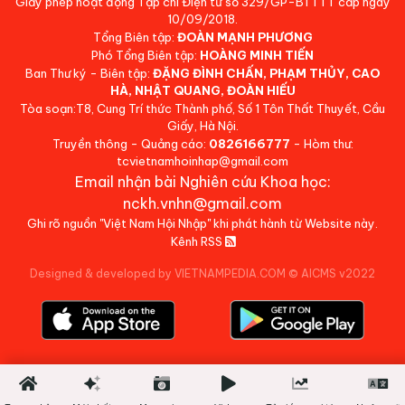
Giấy phép hoạt động Tạp chí Điện tử số 329/GP-BTTTT cấp ngày
10/09/2018.
Tổng Biên tập:
ĐOÀN MẠNH PHƯƠNG
Phó Tổng Biên tập:
HOÀNG MINH TIẾN
Ban Thư ký - Biên tập:
ĐẶNG ĐÌNH CHẤN, PHẠM THỦY, CAO
HÀ, NHẬT QUANG, ĐOÀN HIẾU
Tòa soạn:T8, Cung Trí thức Thành phố, Số 1 Tôn Thất Thuyết, Cầu
Giấy, Hà Nội.
Truyền thông - Quảng cáo:
0826166777
- Hòm thư:
tcvietnamhoinhap@gmail.com
Email nhận bài Nghiên cứu Khoa học:
nckh.vnhn@gmail.com
Ghi rõ nguồn "Việt Nam Hội Nhập" khi phát hành từ Website này.
Kênh RSS
Designed & developed by VIETNAMPEDIA.COM
©
AICMS v2022