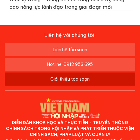
cao năng lực lãnh đạo trong giai đoạn mới
Liên hệ với chúng tôi:
Liên hệ tòa soạn
Hotline: 0912 953 695
Giới thiệu tòa soạn
DIỄN ĐÀN KHOA HỌC VÀ THỰC TIỄN - TRUYỀN THÔNG
CHÍNH SÁCH TRONG HỘI NHẬP VÀ PHÁT TRIỂN THUỘC VIỆN
CHÍNH SÁCH, PHÁP LUẬT VÀ QUẢN LÝ