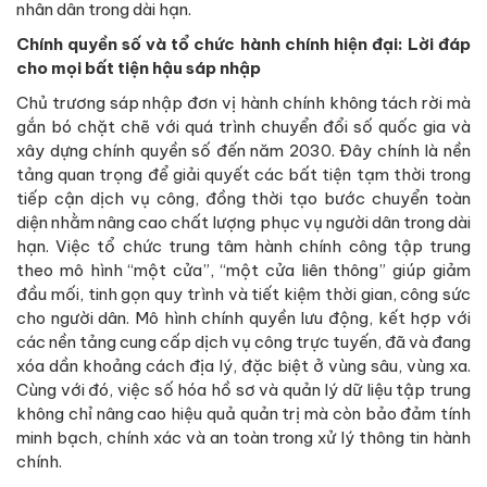
nhân dân trong dài hạn.
Chính quyền số và tổ chức hành chính hiện đại: Lời đáp
cho mọi bất tiện hậu sáp nhập
Chủ trương sáp nhập đơn vị hành chính không tách rời mà
gắn bó chặt chẽ với quá trình chuyển đổi số quốc gia và
xây dựng chính quyền số đến năm 2030. Đây chính là nền
tảng quan trọng để giải quyết các bất tiện tạm thời trong
tiếp cận dịch vụ công, đồng thời tạo bước chuyển toàn
diện nhằm nâng cao chất lượng phục vụ người dân trong dài
hạn. Việc tổ chức trung tâm hành chính công tập trung
theo mô hình “một cửa”, “một cửa liên thông” giúp giảm
đầu mối, tinh gọn quy trình và tiết kiệm thời gian, công sức
cho người dân. Mô hình chính quyền lưu động, kết hợp với
các nền tảng cung cấp dịch vụ công trực tuyến, đã và đang
xóa dần khoảng cách địa lý, đặc biệt ở vùng sâu, vùng xa.
Cùng với đó, việc số hóa hồ sơ và quản lý dữ liệu tập trung
không chỉ nâng cao hiệu quả quản trị mà còn bảo đảm tính
minh bạch, chính xác và an toàn trong xử lý thông tin hành
chính.