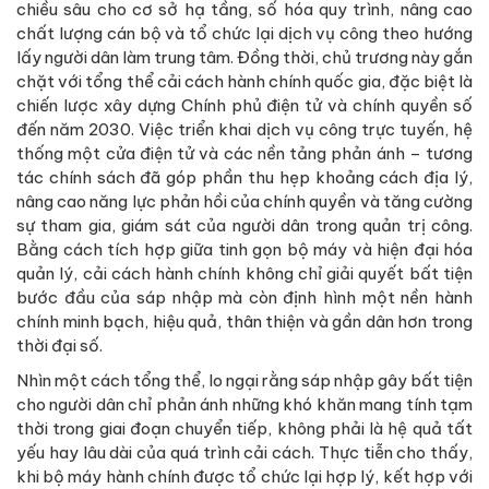
chiều sâu cho cơ sở hạ tầng, số hóa quy trình, nâng cao
chất lượng cán bộ và tổ chức lại dịch vụ công theo hướng
lấy người dân làm trung tâm. Đồng thời, chủ trương này gắn
chặt với tổng thể cải cách hành chính quốc gia, đặc biệt là
chiến lược xây dựng Chính phủ điện tử và chính quyền số
đến năm 2030. Việc triển khai dịch vụ công trực tuyến, hệ
thống một cửa điện tử và các nền tảng phản ánh – tương
tác chính sách đã góp phần thu hẹp khoảng cách địa lý,
nâng cao năng lực phản hồi của chính quyền và tăng cường
sự tham gia, giám sát của người dân trong quản trị công.
Bằng cách tích hợp giữa tinh gọn bộ máy và hiện đại hóa
quản lý, cải cách hành chính không chỉ giải quyết bất tiện
bước đầu của sáp nhập mà còn định hình một nền hành
chính minh bạch, hiệu quả, thân thiện và gần dân hơn trong
thời đại số.
Nhìn một cách tổng thể, lo ngại rằng sáp nhập gây bất tiện
cho người dân chỉ phản ánh những khó khăn mang tính tạm
thời trong giai đoạn chuyển tiếp, không phải là hệ quả tất
yếu hay lâu dài của quá trình cải cách. Thực tiễn cho thấy,
khi bộ máy hành chính được tổ chức lại hợp lý, kết hợp với