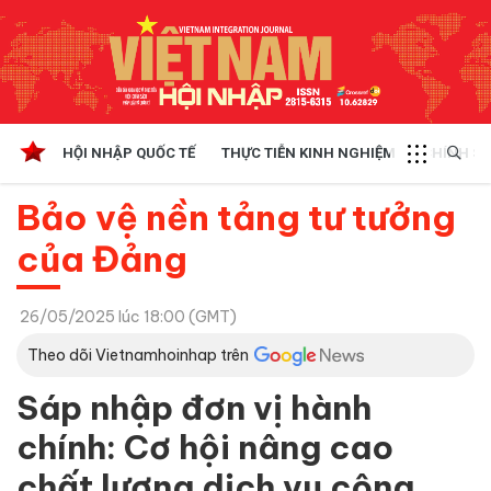
HỘI NHẬP QUỐC TẾ
THỰC TIỄN KINH NGHIỆM
CHÍNH SÁ
Bảo vệ nền tảng tư tưởng
của Đảng
26/05/2025 lúc 18:00 (GMT)
Theo dõi Vietnamhoinhap trên
Sáp nhập đơn vị hành
chính: Cơ hội nâng cao
chất lượng dịch vụ công