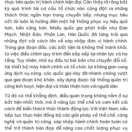
thực tiễn quản trị hành chính hiện đại. Cần thấy rõ rằng bất
kỳ quá trình tái cơ cấu tổ chức nào cũng đặt ra những
thách thức ngắn hạn trong chuyển tiếp, nhưng mục tiêu
cốt lõi luôn là hướng đến một hệ thống phục vụ hiệu quả
hơn, bền vững hơn. Nhiều quốc gia phát triển như Đan
Mạch, Nhật Bản, Phần Lan, Hàn Quốc đã từng trải qua
những đợt cải cách lớn về sáp nhập đơn vị hành chính.
Trong giai đoạn đầu, các bất tiện là không thể tránh khỏi,
từ việc điều chỉnh quy trình đến sắp xếp lại nhân lực và hạ
tầng. Tuy nhiên, nhờ sự đầu tư bài bản cho chuyển đổi số,
tái thiết bộ máy hành chính và tổ chức lại không gian cung
ứng dịch vụ công, các quốc gia này đã nhanh chóng vượt
qua giai đoạn khó khăn, xây dựng được hệ thống quản trị
công linh hoạt, hiện đại và thân thiện hơn với người dân.
Từ đó có thể khẳng định, điều quan trọng không nằm ở sự
bất tiện nhất thời, mà ở năng lực thể chế và cam kết cải
cách để biến thách thức thành động lực. Với Việt Nam, nếu
tiếp tục thực hiện đồng bộ các giải pháp về thể chế, công
nghệ và quản trị công, sáp nhập hành chính hoàn toàn có
thể trở thành bàn đạp để nâng cao chất lượng phục vụ