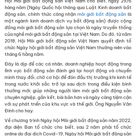
Hội Môi giới bất động sản Việt Nam cho biết, ngày 29/6
hàng năm (Ngày Quốc hội thông qua Luật Kinh doanh bất
động sản, chính thức công nhận
môi giới bất động sản
là
một ngành kinh doanh dịch vụ bất động sản) được cộng
đồng môi giới bất động sản lựa chọn là ngày truyền thống
của nghề môi giới bất động sản tại Việt Nam. Do đó, từ năm
2018, Hội Môi giới bất động sản Việt Nam quyết định tổ
chức Ngày hội giới bất động sản Việt Nam thường niên vào
tháng 6 hằng năm.
Đây là dịp để các cá nhân, doanh nghiệp hoạt động trong
lĩnh vực bất động sản đánh giá lại hoạt động và chuyển
mình thay đổi, chờ cơ hội để đón đầu thị trường khi kinh tế
trong nước khởi sắc trở lại sau dịch trong điều kiện bình
thường mới; giúp những người làm môi giới bất động sản
chuyên nghiệp, gắn kết, bài bản hơn và ngày càng tiệm cận
với sự phát triển của khu vực và thế giới. Ông Nguyễn Văn
Đính cho hay.
Về chương trình Ngày hội Môi giới bất động sản năm 2022,
đại diện Ban tổ chức cho biết, sau 2 năm phải tổ chức
online do đại dịch Covid-19, Ngày hội Môi giới bất động sản