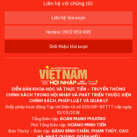
Liên hệ với chúng tôi:
Liên hệ tòa soạn
Hotline: 0912 953 695
Giới thiệu tòa soạn
DIỄN ĐÀN KHOA HỌC VÀ THỰC TIỄN - TRUYỀN THÔNG
CHÍNH SÁCH TRONG HỘI NHẬP VÀ PHÁT TRIỂN THUỘC VIỆN
CHÍNH SÁCH, PHÁP LUẬT VÀ QUẢN LÝ
Giấy phép hoạt động Tạp chí Điện tử số 329/GP-BTTTT cấp ngày
10/09/2018.
Tổng Biên tập:
ĐOÀN MẠNH PHƯƠNG
Phó Tổng Biên tập:
HOÀNG MINH TIẾN
Ban Thư ký - Biên tập:
ĐẶNG ĐÌNH CHẤN, PHẠM THỦY, CAO
HÀ, NHẬT QUANG, ĐOÀN HIẾU