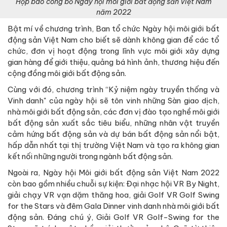
Họp báo công bố Ngày hội môi giới bất động sản Việt Nam
năm 2022
Bật mí về chương trình, Ban tổ chức Ngày hội môi giới bất
động sản Việt Nam cho biết sẽ dành không gian để các tổ
chức, đơn vị hoạt động trong lĩnh vực môi giới xây dựng
gian hàng để giới thiệu, quảng bá hình ảnh, thương hiệu đến
cộng đồng môi giới bất động sản.
Cùng với đó, chương trình “Kỷ niệm ngày truyền thống và
Vinh danh" của ngày hội sẽ tôn vinh những Sàn giao dịch,
nhà môi giới bất động sản, các đơn vị đào tạo nghề môi giới
bất động sản xuất sắc tiêu biểu, những nhân vật truyền
cảm hứng bất động sản và dự bán bất động sản nổi bật,
hấp dẫn nhất tại thị trường Việt Nam và tạo ra không gian
kết nối những người trong ngành bất động sản.
Ngoài ra, Ngày hội Môi giới bất động sản Việt Nam 2022
còn bao gồm nhiều chuỗi sự kiện: Đại nhạc hội VR By Night,
giải chạy VR vạn dặm thăng hoa, giải Golf VR Golf Swing
for the Stars và đêm Gala Dinner vinh danh nhà môi giới bất
động sản. Đáng chú ý, Giải Golf VR Golf-Swing for the