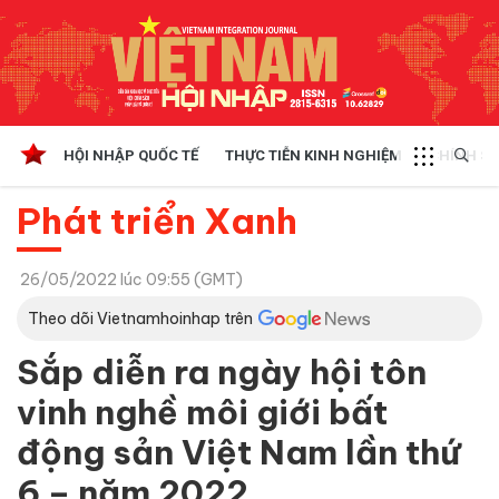
HỘI NHẬP QUỐC TẾ
THỰC TIỄN KINH NGHIỆM
CHÍNH SÁ
Phát triển Xanh
26/05/2022 lúc 09:55 (GMT)
Theo dõi Vietnamhoinhap trên
Sắp diễn ra ngày hội tôn
vinh nghề môi giới bất
động sản Việt Nam lần thứ
6 – năm 2022