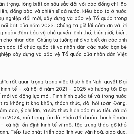
ân trọng, lòng biết ơn sâu sắc đối với các đồng chí lão
iên, đồng bào và chiến sĩ cả nước, kiều bào ta ở nước
sự nghiệp đổi mới, xây dựng và bảo vệ Tổ quốc trong
 nổi bật của năm 2023. Chúng ta gửi lời cảm ơn và lời
ng ngày đêm bảo vệ chủ quyền lãnh thổ, biên giới, biển,
an cho nhân dân. Chúng ta tưởng nhớ và biết ơn các anh
ảm ơn các tổ chức quốc tế và nhân dân các nước bạn bè
nghiệp xây dựng và bảo vệ Tổ quốc của nhân dân Việt
ĩa rất quan trọng trong việc thực hiện Nghị quyết Đại
n kinh tế - xã hội 5 năm 2021 - 2025 và hướng tới Đại
ế mới và động lực mới. Tình hình quốc tế và trong nước
ặt ra không ít khó khăn, thách thức, đòi hỏi toàn Đảng,
âm cao, ý chí lớn, ra sức thực hiện các mục tiêu đã đề
 năm 2024, mà trọng tâm là: Phấn đấu hoàn thành ở mức
- xã hội; ổn định kinh tế vĩ mô, tập trung tháo gỡ khó
nh. Tiếp tục phát triển các lĩnh vực văn hoá, giáo dục,