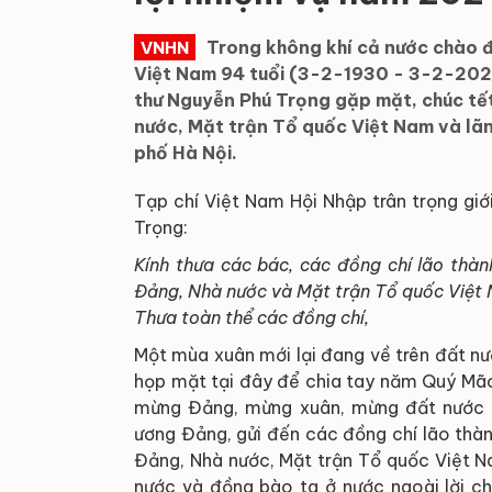
Trong không khí cả nước chào
VNHN
Việt Nam 94 tuổi (3-2-1930 - 3-2-2024
thư Nguyễn Phú Trọng gặp mặt, chúc tế
nước, Mặt trận Tổ quốc Việt Nam và lã
phố Hà Nội.
Tạp chí Việt Nam Hội Nhập trân trọng giớ
Trọng:
Kính thưa các bác, các đồng chí lão thà
Đảng, Nhà nước và Mặt trận Tổ quốc Việt
Thưa toàn thể các đồng chí,
Một mùa xuân mới lại đang về trên đất n
họp mặt tại đây để chia tay năm Quý Mã
mừng Đảng, mừng xuân, mừng đất nước đ
ương Đảng, gửi đến các đồng chí lão thà
Đảng, Nhà nước, Mặt trận Tổ quốc Việt N
nước và đồng bào ta ở nước ngoài lời chào