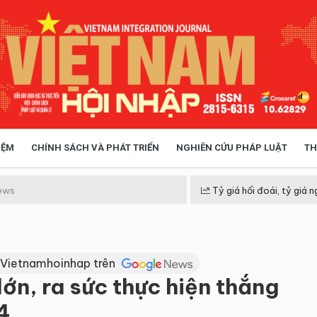
IỆM
CHÍNH SÁCH VÀ PHÁT TRIỂN
NGHIÊN CỨU PHÁP LUẬT
TH
HÓA XÃ HỘI
CHÍNH SÁCH
ews
Tỷ giá hối đoái, tỷ giá n
 TIỄN QUẢN LÝ
VIỆT NAM ĐIỂM ĐẾN
 Vietnamhoinhap trên
lớn, ra sức thực hiện thắng
4