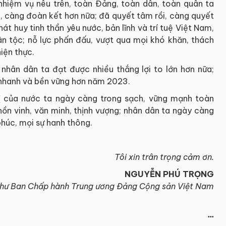
hiệm vụ nêu trên, toàn Đảng, toàn dân, toàn quân ta
, càng đoàn kết hơn nữa; đã quyết tâm rồi, càng quyết
t huy tinh thần yêu nước, bản lĩnh và trí tuệ Việt Nam,
ân tộc; nỗ lực phấn đấu, vượt qua mọi khó khăn, thách
hiện thực.
hân dân ta đạt được nhiều thắng lợi to lớn hơn nữa;
n nhanh và bền vững hơn năm 2023.
ị của nước ta ngày càng trong sạch, vững mạnh toàn
hồn vinh, văn minh, thịnh vượng; nhân dân ta ngày càng
phúc, mọi sự hanh thông.
Tôi xin trân trọng cảm ơn.
NGUYỄN PHÚ TRỌNG
thư Ban Chấp hành Trung ương Đảng Cộng sản Việt Nam
...