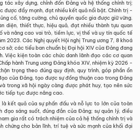
g tác xây dựng, chỉnh đốn Đảng và hệ thống chính trị;
c được đẩy mạnh, đạt nhiều kết quả nổi bật. Chính trị -
củng cố, tăng cường, chủ quyền quốc gia được giữ vững.
n diện, thiết thực, hiệu quả, đạt nhiều thành tựu quan
 và nâng cao vai trò, tiềm lực, vị thế và uy tín quốc tế
ăm 2023. Các Nghị quyết Hội nghị Trung ương 7, 8 khoá
 cơ sở; các tiểu ban chuẩn bị Đại hội XIV của Đảng đang
ch. Việc kiện toàn các chức danh lãnh đạo các cơ quan
Chấp hành Trung ương Đảng khóa XIV, nhiệm kỳ 2026 -
thận trọng theo đúng quy định, quy trình, góp phần ổn
h đạo của Đảng, tạo được sự đồng thuận cao trong Đảng
 và trong xã hội ngày càng được phát huy, tạo nên sức
ớc tiếp tục được nâng cao.
là kết quả của sự phấn đấu và nỗ lực to lớn của toàn
nh đạo sáng suốt, đúng đắn của Đảng; sự quản lý, điều
ham gia rất có trách nhiệm của cả hệ thống chính trị và
h chứng cho bản lĩnh, trí tuệ và sức mạnh của khối đại