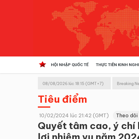
HỘI NHẬP QUỐC TẾ
THỰC TIỄN KINH NGH
HỘI NHẬP QUỐC TẾ
VĂN 
08/08/2026 lúc 18:15 (GMT+7)
Breaking N
Kinh tế hội nhập
Tiêu điểm
Doanh nghiệp
NGHIÊN CỨU PHÁP LUẬT
THỰC
10/02/2024 lúc 21:42 (GMT)
Theo dõi
Quyết tâm cao, ý chí 
lợi nhiệm vụ năm 202