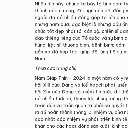
Nhân dịp này, chúng ta bày tỏ tình cảm tr
thành cách mạng, đội ngũ cán bộ, đảng v
ngoài đã có nhiều đóng góp to lớn cho 
những năm qua, đặc biệt là những dấu ấn
chúc tốt đẹp nhất tới cán bộ, chiến sĩ đa
đảo thiêng liêng của Tổ quốc và sự bình 
hùng, liệt sĩ, thương binh, bệnh binh; c
gần xa đã hợp tác, giúp đỡ, ủng hộ sự 
Nam.
Thưa các đồng chí,
Năm Giáp Thìn - 2024 là một năm có ý ngh
hội XIII của Đảng và Kế hoạch phát triể
hội XIV của Đảng với niềm tin mới, khí th
có nhiều thời cơ, thuận lợi, nhưng cũng đ
toàn dân và toàn quân ta phải có quyết t
ra để hoàn thành thắng lợi nhiệm vụ của
cao nhất các nhiệm vụ phát triển kinh tế 
khăn cho các hoạt động sản xuất, kinh doa