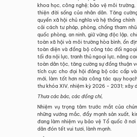
khoa học, công nghệ; bảo vệ môi trường, b
thiện đời sống của nhân dân. Tăng cườn
quyền xã hội chủ nghĩa và hệ thống chính 
cải cách tư pháp, phòng, chống tham nhũn
quốc phòng, an ninh, giữ vững độc lập, chủ
toàn xã hội và môi trường hòa bình, ổn đị
toàn diện và đồng bộ công tác đối ngoại
tối đa nội lực, tranh thủ ngoại lực, nâng 
toàn dân tộc, tăng cường sự đồng thuận và
tích cực cho đại hội đảng bộ các cấp và
mới, làm tốt hơn nữa công tác quy hoạch
thư khóa XIV, nhiệm kỳ 2026 - 2031; xây d
Thưa các bác, các đồng chí,
Nhiệm vụ trọng tâm trước mắt của chún
những vướng mắc, đẩy mạnh sản xuất, kin
đang làm nhiệm vụ bảo vệ Tổ quốc ở nơi b
dân đón tết vui tươi, lành mạnh.