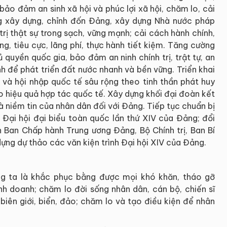
ảo đảm an sinh xã hội và phúc lợi xã hội, chăm lo, cải
g xây dựng, chỉnh đốn Đảng, xây dựng Nhà nước pháp
trị thật sự trong sạch, vững mạnh; cải cách hành chính,
g, tiêu cực, lãng phí, thực hành tiết kiệm. Tăng cường
 quyền quốc gia, bảo đảm an ninh chính trị, trật tự, an
nh để phát triển đất nước nhanh và bền vững. Triển khai
 và hội nhập quốc tế sâu rộng theo tinh thần phát huy
cao hiệu quả hợp tác quốc tế. Xây dựng khối đại đoàn kết
 niềm tin của nhân dân đối với Đảng. Tiếp tục chuẩn bị
 Đại hội đại biểu toàn quốc lần thứ XIV của Đảng; đổi
 Ban Chấp hành Trung ương Đảng, Bộ Chính trị, Ban Bí
ựng dự thảo các văn kiện trình Đại hội XIV của Đảng.
g ta là khắc phục bằng được mọi khó khăn, tháo gỡ
h doanh; chăm lo đời sống nhân dân, cán bộ, chiến sĩ
iên giới, biển, đảo; chăm lo và tạo điều kiện để nhân