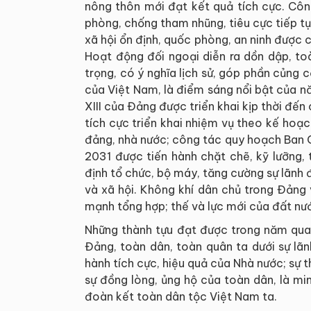
nông thôn mới đạt kết quả tích cực. Côn
phòng, chống tham nhũng, tiêu cực tiếp tụ
xã hội ổn định, quốc phòng, an ninh được 
Hoạt động đối ngoại diễn ra dồn dập, toà
trọng, có ý nghĩa lịch sử, góp phần củng cố
của Việt Nam, là điểm sáng nổi bật của n
XIII của Đảng được triển khai kịp thời đến
tích cực triển khai nhiệm vụ theo kế hoạ
đảng, nhà nước; công tác quy hoạch Ban 
2031 được tiến hành chặt chẽ, kỹ lưỡng, 
định tổ chức, bộ máy, tăng cường sự lãn
và xã hội. Không khí dân chủ trong Đảng
mạnh tổng hợp; thế và lực mới của đất nư
Những thành tựu đạt được trong năm qua 
Đảng, toàn dân, toàn quân ta dưới sự lã
hành tích cực, hiệu quả của Nhà nước; sự t
sự đồng lòng, ủng hộ của toàn dân, là min
đoàn kết toàn dân tộc Việt Nam ta.