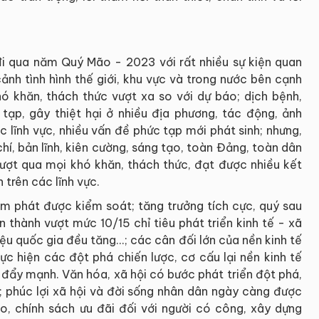
đi qua năm Quý Mão - 2023 với rất nhiều sự kiện quan
ảnh tình hình thế giới, khu vực và trong nước bên cạnh
hó khăn, thách thức vượt xa so với dự báo; dịch bệnh,
c tạp, gây thiệt hại ở nhiều địa phương, tác động, ảnh
 lĩnh vực, nhiều vấn đề phức tạp mới phát sinh; nhưng,
 chí, bản lĩnh, kiên cường, sáng tạo, toàn Đảng, toàn dân
ượt qua mọi khó khăn, thách thức, đạt được nhiều kết
 trên các lĩnh vực.
lạm phát được kiểm soát; tăng trưởng tích cực, quý sau
 thành vượt mức 10/15 chỉ tiêu phát triển kinh tế - xã
ệu quốc gia đều tăng...; các cân đối lớn của nền kinh tế
ực hiện các đột phá chiến lược, cơ cấu lại nền kinh tế
 đẩy mạnh. Văn hóa, xã hội có bước phát triển đột phá,
; phúc lợi xã hội và đời sống nhân dân ngày càng được
o, chính sách ưu đãi đối với người có công, xây dựng