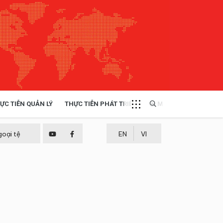
ỰC TIỄN QUẢN LÝ
THỰC TIỄN PHÁT TRIỂN
MULTIMEDIA
TÀI NGUYÊN - MÔI TRƯỜNG
goại tệ
EN
VI
THỰC TIỄN - KINH NGHIỆM