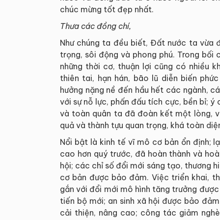
chúc mừng tốt đẹp nhất.
Thưa các đồng chí,
Như chúng ta đều biết, Đất nước ta vừa 
trọng, sôi động và phong phú. Trong bối c
những thời cơ, thuận lợi cũng có nhiều k
thiên tai, hạn hán, bão lũ diễn biến phứ
hưởng nặng nề đến hầu hết các ngành, các
với sự nỗ lực, phấn đấu tích cực, bền bỉ; ý
và toàn quân ta đã đoàn kết một lòng, v
quả và thành tựu quan trọng, khá toàn diện
Nổi bật là kinh tế vĩ mô cơ bản ổn định; 
cao hơn quý trước, đã hoàn thành và hoàn
hội; các chỉ số đổi mới sáng tạo, thương hi
cơ bản được bảo đảm. Việc triển khai, th
gắn với đổi mới mô hình tăng trưởng được
tiến bộ mới; an sinh xã hội được bảo đảm
cải thiện, nâng cao; công tác giảm nghè