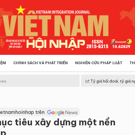
IỆM
CHÍNH SÁCH VÀ PHÁT TRIỂN
NGHIÊN CỨU PHÁP LUẬT
TH
HÓA XÃ HỘI
CHÍNH SÁCH
ews
Tỷ giá hối đoái, tỷ giá n
 TIỄN QUẢN LÝ
VIỆT NAM ĐIỂM ĐẾN
ietnamhoinhap trên
ục tiêu xây dựng một nền
ệp