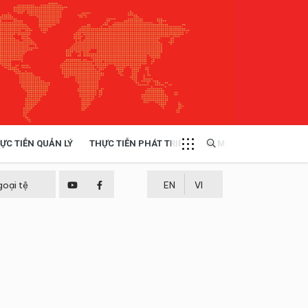
ỰC TIỄN QUẢN LÝ
THỰC TIỄN PHÁT TRIỂN
MULTIMEDIA
TÀI NGUYÊN - MÔI TRƯỜNG
goại tệ
EN
VI
THỰC TIỄN - KINH NGHIỆM