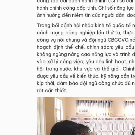
công tác cải cách hành chính (Chỉ số cải 
hành chính công cấp tỉnh, Chỉ số năng lự
ảnh hưởng đến niềm tin của người dân, do
Trong bối cảnh hội nhập kinh tế quốc tế
cách mạng công nghiệp lần thứ tư, thực 
công vụ nói chung và đội ngũ CBCCVC nói
hoạch định thể chế, chính sách; yêu cầu
không ngừng nâng cao năng lực và trình 
vào xử lý công việc; yêu cầu linh hoạt, nh
hội trong nước, khu vực và thế giới. Chín
được yêu cầu về kiến thức, kỹ năng cần t
kịp thời, đảm bảo đội ngũ công chức đủ năn
rất cần thiết.