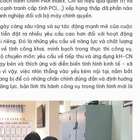
cách hành chính PAR Index, Chỉ số hiệu quả quản trị và
c cạnh tranh cấp tỉnh PCI,…) xếp hạng thấp đã phần nào
anh nghiệp đối với bộ máy chính quyền.
 ngày càng sâu rộng và sự tác động mạnh mẽ của cuộc
tiễn đặt ra nhiều yêu cầu cao hơn đối với hoạt động
 riêng. Đó là những yêu cầu về năng lực và chất lượng
 về tính công khai, minh bạch trong thực thi công vụ,
độ chuyên môn; yêu cầu về tiếp thu và ứng dụng kH-CN
ạy bén và thích ứng với diễn biến tình hình kinh tế - xã
h vì vậy, việc nhìn thẳng vào yếu kém nội tại, nắm bắt
rang bị để có những chấn chỉnh đúng đắn và định hướng
g lực, bản lĩnh thi hành công vụ trong tình hình mới là