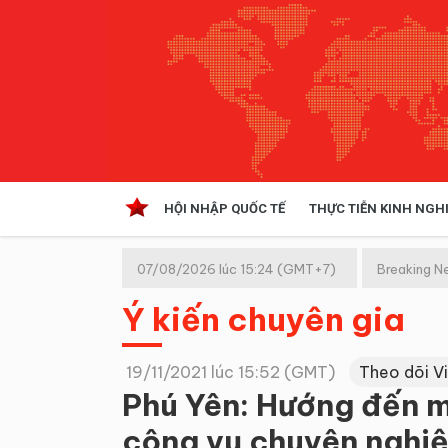
HỘI NHẬP QUỐC TẾ
THỰC TIỄN KINH NGH
HỘI NHẬP QUỐC TẾ
VĂN 
07/08/2026 lúc 15:24 (GMT+7)
Breaking N
Kinh tế hội nhập
Ý kiến chuyên gia
Doanh nghiệp
NGHIÊN CỨU PHÁP LUẬT
THỰC
19/11/2021 lúc 15:52 (GMT)
Theo dõi V
Phú Yên: Hướng đến m
công vụ chuyên nghi