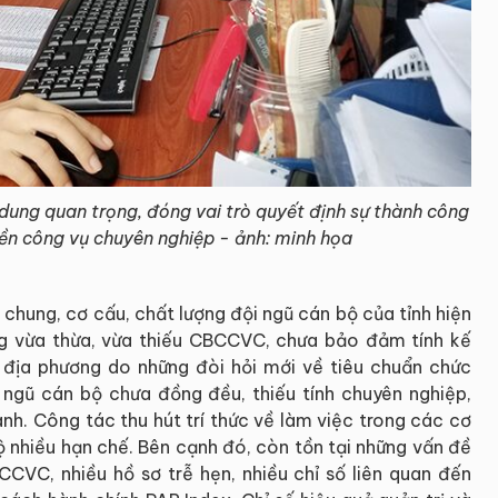
 dung quan trọng, đóng vai trò quyết định sự thành công
ền công vụ chuyên nghiệp - ảnh: minh họa
 chung, cơ cấu, chất lượng đội ngũ cán bộ của tỉnh hiện
ng vừa thừa, vừa thiếu CBCCVC, chưa bảo đảm tính kế
, địa phương do những đòi hỏi mới về tiêu chuẩn chức
i ngũ cán bộ chưa đồng đều, thiếu tính chuyên nghiệp,
ành. Công tác thu hút trí thức về làm việc trong các cơ
ộ nhiều hạn chế. Bên cạnh đó, còn tồn tại những vấn đề
CCVC, nhiều hồ sơ trễ hẹn, nhiều chỉ số liên quan đến