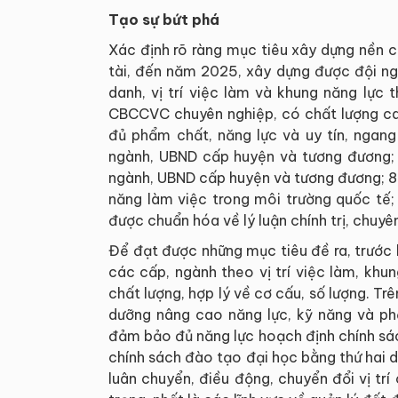
Tạo sự bứt phá
Xác định rõ ràng mục tiêu xây dựng nền 
tài, đến năm 2025, xây dựng được đội n
danh, vị trí việc làm và khung năng lực
CBCCVC chuyên nghiệp, có chất lượng cao
đủ phẩm chất, năng lực và uy tín, ngan
ngành, UBND cấp huyện và tương đương; 
ngành, UBND cấp huyện và tương đương; 8
năng làm việc trong môi trường quốc tế
được chuẩn hóa về lý luận chính trị, chuyê
Để đạt được những mục tiêu đề ra, trước
các cấp, ngành theo vị trí việc làm, kh
chất lượng, hợp lý về cơ cấu, số lượng. Tr
dưỡng nâng cao năng lực, kỹ năng và ph
đảm bảo đủ năng lực hoạch định chính sách
chính sách đào tạo đại học bằng thứ hai 
luân chuyển, điều động, chuyển đổi vị trí