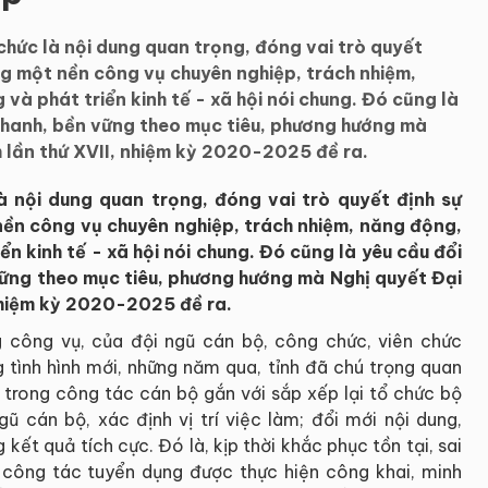
chức là nội dung quan trọng, đóng vai trò quyết
ng một nền công vụ chuyên nghiệp, trách nhiệm,
 và phát triển kinh tế - xã hội nói chung. Đó cũng là
 nhanh, bền vững theo mục tiêu, phương hướng mà
h lần thứ XVII, nhiệm kỳ 2020-2025 đề ra.
à nội dung quan trọng, đóng vai trò quyết định sự
nền công vụ chuyên nghiệp, trách nhiệm, năng động,
iển kinh tế - xã hội nói chung. Đó cũng là yêu cầu đổi
vững theo mục tiêu, phương hướng mà Nghị quyết Đại
 nhiệm kỳ 2020-2025 đề ra.
 công vụ, của đội ngũ cán bộ, công chức, viên chức
 tình hình mới, những năm qua, tỉnh đã chú trọng quan
 trong công tác cán bộ gắn với sắp xếp lại tổ chức bộ
gũ cán bộ, xác định vị trí việc làm; đổi mới nội dung,
ết quả tích cực. Đó là, kịp thời khắc phục tồn tại, sai
công tác tuyển dụng được thực hiện công khai, minh