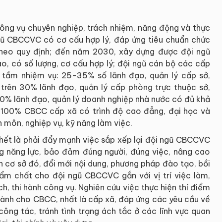
công vụ chuyên nghiệp, trách nhiệm, năng động và thực
gũ CBCCVC có cơ cấu hợp lý, đáp ứng tiêu chuẩn chức
 theo quy định; đến năm 2030, xây dựng được đội ngũ
, có số lượng, cơ cấu hợp lý; đội ngũ cán bộ các cấp
g tầm nhiệm vụ: 25-35% số lãnh đạo, quản lý cấp sở,
trên 30% lãnh đạo, quản lý cấp phòng trực thuộc sở,
0% lãnh đạo, quản lý doanh nghiệp nhà nước có đủ khả
; 100% CBCC cấp xã có trình độ cao đẳng, đại học và
n môn, nghiệp vụ, kỹ năng làm việc.
 hết là phải đẩy mạnh việc sắp xếp lại đội ngũ CBCCVC
ung năng lực, bảo đảm đúng người, đúng việc, nâng cao
ên cơ sở đó, đổi mới nội dung, phương pháp đào tạo, bồi
ẩm chất cho đội ngũ CBCCVC gắn với vị trí việc làm,
, thi hành công vụ. Nghiên cứu việc thực hiện thí điểm
dành cho CBCC, nhất là cấp xã, đáp ứng các yêu cầu về
 công tác, tránh tình trạng ách tắc ở các lĩnh vực quan