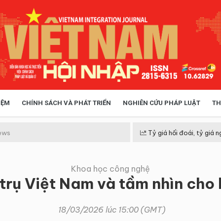
IỆM
CHÍNH SÁCH VÀ PHÁT TRIỂN
NGHIÊN CỨU PHÁP LUẬT
TH
HÓA XÃ HỘI
CHÍNH SÁCH
ews
Tỷ giá hối đoái, tỷ giá n
Khoa học công nghệ
 TIỄN QUẢN LÝ
VIỆT NAM ĐIỂM ĐẾN
trụ Việt Nam và tầm nhìn cho
18/03/2026 lúc 15:00 (GMT)