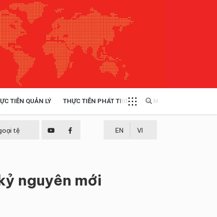
ỰC TIỄN QUẢN LÝ
THỰC TIỄN PHÁT TRIỂN
MULTIMEDIA
TÀI NGUYÊN - MÔI TRƯỜNG
goại tệ
EN
VI
THỰC TIỄN - KINH NGHIỆM
 kỷ nguyên mới