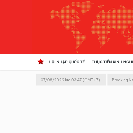
HỘI NHẬP QUỐC TẾ
THỰC TIỄN KINH NGH
HỘI NHẬP QUỐC TẾ
VĂN 
07/08/2026 lúc 03:47 (GMT+7)
Breaking N
Kinh tế hội nhập
Doanh nghiệp
NGHIÊN CỨU PHÁP LUẬT
THỰC