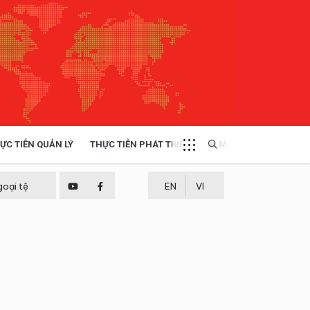
ỰC TIỄN QUẢN LÝ
THỰC TIỄN PHÁT TRIỂN
MULTIMEDIA
TÀI NGUYÊN - MÔI TRƯỜNG
goại tệ
EN
VI
THỰC TIỄN - KINH NGHIỆM