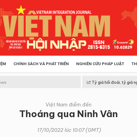
IỆM
CHÍNH SÁCH VÀ PHÁT TRIỂN
NGHIÊN CỨU PHÁP LUẬT
TH
HÓA XÃ HỘI
CHÍNH SÁCH
ews
Tỷ giá hối đoái, tỷ giá n
Việt Nam điểm đến
 TIỄN QUẢN LÝ
VIỆT NAM ĐIỂM ĐẾN
Thoáng qua Ninh Vân
17/10/2022 lúc 10:07 (GMT)