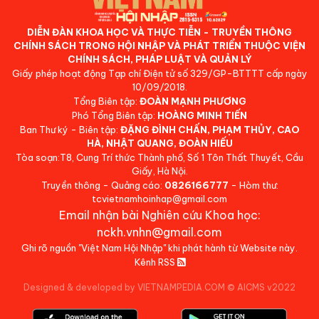
DIỄN ĐÀN KHOA HỌC VÀ THỰC TIỄN - TRUYỀN THÔNG
CHÍNH SÁCH TRONG HỘI NHẬP VÀ PHÁT TRIỂN THUỘC VIỆN
CHÍNH SÁCH, PHÁP LUẬT VÀ QUẢN LÝ
Giấy phép hoạt động Tạp chí Điện tử số 329/GP-BTTTT cấp ngày
10/09/2018.
Tổng Biên tập:
ĐOÀN MẠNH PHƯƠNG
Phó Tổng Biên tập:
HOÀNG MINH TIẾN
Ban Thư ký - Biên tập:
ĐẶNG ĐÌNH CHẤN, PHẠM THỦY, CAO
HÀ, NHẬT QUANG, ĐOÀN HIẾU
Tòa soạn:T8, Cung Trí thức Thành phố, Số 1 Tôn Thất Thuyết, Cầu
Giấy, Hà Nội.
Truyền thông - Quảng cáo:
0826166777
- Hòm thư:
tcvietnamhoinhap@gmail.com
Email nhận bài Nghiên cứu Khoa học:
nckh.vnhn@gmail.com
Ghi rõ nguồn "Việt Nam Hội Nhập" khi phát hành từ Website này.
Kênh RSS
Designed & developed by VIETNAMPEDIA.COM
©
AICMS v2022