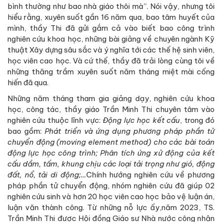
bình thường như bao nhà giáo thôi mà”. Nói vậy, nhưng tôi
hiểu rằng, xuyên suốt gần 16 năm qua, bao tâm huyết của
mình, thầy Thi đã gửi gắm cả vào biết bao công trình
nghiên cứu khoa học, những bài giảng về chuyên ngành Kỹ
thuật Xây dựng sâu sắc và ý nghĩa tới các thế hệ sinh viên,
học viên cao học. Và cứ thế, thầy đã trải lòng cùng tôi về
những thăng trầm xuyên suốt năm tháng miệt mài cống
hiến đã qua.
Những năm tháng tham gia giảng dạy, nghiên cứu khoa
học, công tác, thầy giáo Trần Minh Thi chuyên tâm vào
nghiên cứu thuộc lĩnh vực:
Động lực học kết cấu
, trong đó
bao gồm:
Phát triển và ứng dụng phương pháp phần tử
chuyển động (moving element method) cho các bài toán
động lực học công trình; Phân tích ứng xử động của kết
cấu dầm, tấm, khung chịu các loại tải trọng như gió, động
đất, nổ, tải di động;…
Chính hướng nghiên cứu về phương
pháp phần tử chuyển động, nhóm nghiên cứu đã giúp 02
nghiên cứu sinh và hơn 20 học viên cao học bảo vệ luận án,
luận văn thành công. Từ những nỗ lực ấy,năm 2023, TS.
Trần Minh Thi được Hội đồng Giáo sư Nhà nước công nhận