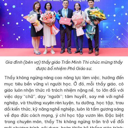
Gia đình (bên vợ) thầy giáo Trần Minh Thi chúc mừng thầy
được bổ nhiệm Phó Giáo sư.
Thầy không ngừng nâng cao năng lực làm việc, hướng đến
mục tiêu bền vững vì người học. Ở đó, mỗi thầy giáo, cô
giáo luôn nhận thức rõ trách nhiệm nặng nề, to lớn đối với
việc dạy “chữ”, dạy “người”; tâm huyết, say mê với nghề
nghiệp, và thường xuyên rèn luyện, tu dưỡng, học tập, trau
dồi kiến thức, kỹ năng nghề nghiệp, luôn là tấm gương sáng
về đạo đức cách mạng, ý chí học tập vươn lên. Đặc biệt
trong chuyên môn, thầy Thi không ngừng trăn trở về đổi
mới chương trình, nội dung, hoàn thiện hệ thống giáo trình;