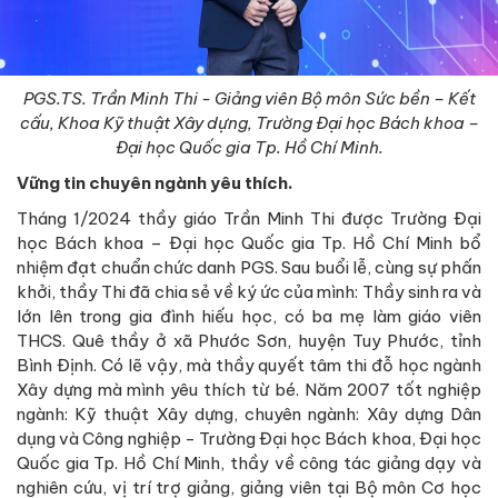
PGS.TS. Trần Minh Thi - Giảng viên Bộ môn Sức bền – Kết
cấu, Khoa Kỹ thuật Xây dựng, Trường Đại học Bách khoa –
Đại học Quốc gia Tp. Hồ Chí Minh.
Vững tin chuyên ngành yêu thích.
Tháng 1/2024 thầy giáo Trần Minh Thi được Trường Đại
học Bách khoa – Đại học Quốc gia Tp. Hồ Chí Minh bổ
nhiệm đạt chuẩn chức danh PGS. Sau buổi lễ, cùng sự phấn
khởi, thầy Thi đã chia sẻ về ký ức của mình: Thầy sinh ra và
lớn lên trong gia đình hiếu học, có ba mẹ làm giáo viên
THCS. Quê thầy ở xã Phước Sơn, huyện Tuy Phước, tỉnh
Bình Định. Có lẽ vậy, mà thầy quyết tâm thi đỗ học ngành
Xây dựng mà mình yêu thích từ bé. Năm 2007 tốt nghiệp
ngành: Kỹ thuật Xây dựng, chuyên ngành: Xây dựng Dân
dụng và Công nghiệp - Trường Đại học Bách khoa, Đại học
Quốc gia Tp. Hồ Chí Minh, thầy về công tác giảng dạy và
nghiên cứu, vị trí trợ giảng, giảng viên tại Bộ môn Cơ học