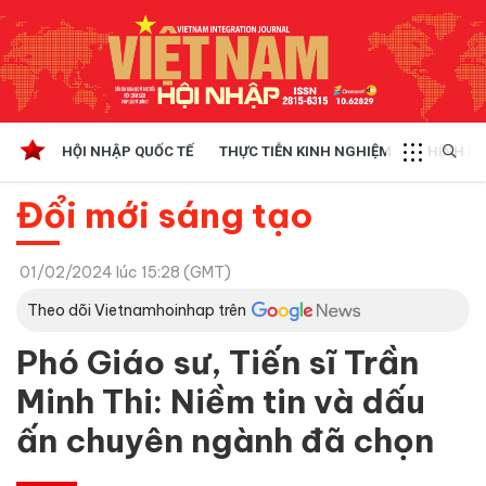
HỘI NHẬP QUỐC TẾ
THỰC TIỄN KINH NGHIỆM
CHÍNH SÁ
Đổi mới sáng tạo
01/02/2024 lúc 15:28 (GMT)
Theo dõi Vietnamhoinhap trên
Phó Giáo sư, Tiến sĩ Trần
Minh Thi: Niềm tin và dấu
ấn chuyên ngành đã chọn