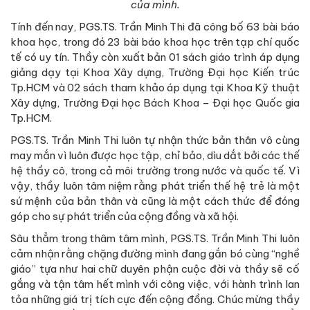
của mình.
Tính đến nay, PGS.TS. Trần Minh Thi đã công bố 63 bài báo
khoa học, trong đó 23 bài báo khoa học trên tạp chí quốc
tế có uy tín. Thầy còn xuất bản 01 sách giáo trình áp dụng
giảng dạy tại Khoa Xây dựng, Trường Đại học Kiến trúc
Tp.HCM và 02 sách tham khảo áp dụng tại Khoa Kỹ thuật
Xây dựng, Trường Đại học Bách Khoa – Đại học Quốc gia
Tp.HCM.
PGS.TS. Trần Minh Thi luôn tự nhận thức bản thân vô cùng
may mắn vì luôn được học tập, chỉ bảo, dìu dắt bởi các thế
hệ thầy cô, trong cả môi trường trong nước và quốc tế. Vì
vậy, thầy luôn tâm niệm rằng phát triển thế hệ trẻ là một
sứ mệnh của bản thân và cũng là một cách thức để đóng
góp cho sự phát triển của cộng đồng và xã hội.
Sâu thẳm trong thâm tâm mình, PGS.TS. Trần Minh Thi luôn
cảm nhận rằng chặng đường mình đang gắn bó cùng “nghề
giáo” tựa như hai chữ duyên phận cuộc đời và thầy sẽ cố
gắng và tận tâm hết mình với công việc, với hành trình lan
tỏa những giá trị tích cực đến cộng đồng. Chúc mừng thầy