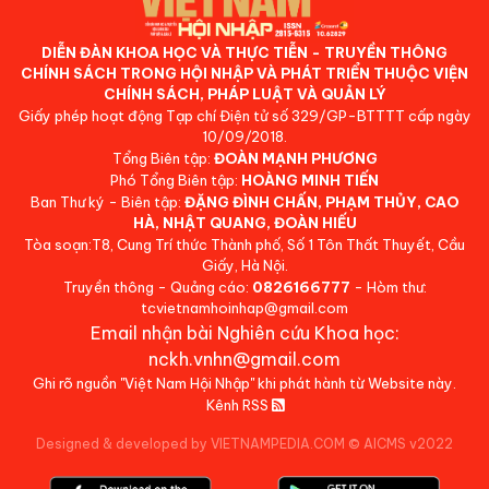
DIỄN ĐÀN KHOA HỌC VÀ THỰC TIỄN - TRUYỀN THÔNG
CHÍNH SÁCH TRONG HỘI NHẬP VÀ PHÁT TRIỂN THUỘC VIỆN
CHÍNH SÁCH, PHÁP LUẬT VÀ QUẢN LÝ
Giấy phép hoạt động Tạp chí Điện tử số 329/GP-BTTTT cấp ngày
10/09/2018.
Tổng Biên tập:
ĐOÀN MẠNH PHƯƠNG
Phó Tổng Biên tập:
HOÀNG MINH TIẾN
Ban Thư ký - Biên tập:
ĐẶNG ĐÌNH CHẤN, PHẠM THỦY, CAO
HÀ, NHẬT QUANG, ĐOÀN HIẾU
Tòa soạn:T8, Cung Trí thức Thành phố, Số 1 Tôn Thất Thuyết, Cầu
Giấy, Hà Nội.
Truyền thông - Quảng cáo:
0826166777
- Hòm thư:
tcvietnamhoinhap@gmail.com
Email nhận bài Nghiên cứu Khoa học:
nckh.vnhn@gmail.com
Ghi rõ nguồn "Việt Nam Hội Nhập" khi phát hành từ Website này.
Kênh RSS
Designed & developed by VIETNAMPEDIA.COM
©
AICMS v2022