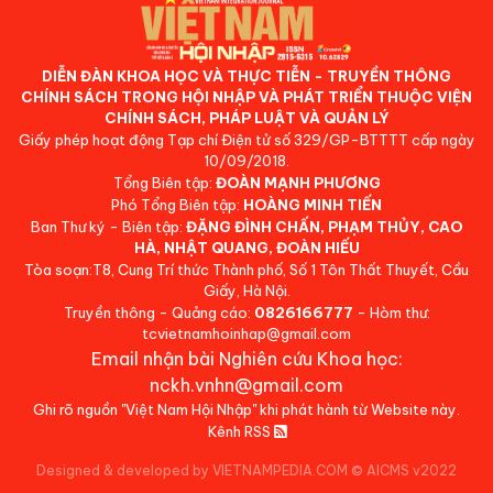
DIỄN ĐÀN KHOA HỌC VÀ THỰC TIỄN - TRUYỀN THÔNG
CHÍNH SÁCH TRONG HỘI NHẬP VÀ PHÁT TRIỂN THUỘC VIỆN
CHÍNH SÁCH, PHÁP LUẬT VÀ QUẢN LÝ
Giấy phép hoạt động Tạp chí Điện tử số 329/GP-BTTTT cấp ngày
10/09/2018.
Tổng Biên tập:
ĐOÀN MẠNH PHƯƠNG
Phó Tổng Biên tập:
HOÀNG MINH TIẾN
Ban Thư ký - Biên tập:
ĐẶNG ĐÌNH CHẤN, PHẠM THỦY, CAO
HÀ, NHẬT QUANG, ĐOÀN HIẾU
Tòa soạn:T8, Cung Trí thức Thành phố, Số 1 Tôn Thất Thuyết, Cầu
Giấy, Hà Nội.
Truyền thông - Quảng cáo:
0826166777
- Hòm thư:
tcvietnamhoinhap@gmail.com
Email nhận bài Nghiên cứu Khoa học:
nckh.vnhn@gmail.com
Ghi rõ nguồn "Việt Nam Hội Nhập" khi phát hành từ Website này.
Kênh RSS
Designed & developed by VIETNAMPEDIA.COM
©
AICMS v2022