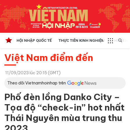
HỘI NHẬP QUỐC TẾ
THỰC TIỄN KINH NGHIỆM
CHÍNH SÁ
Việt Nam điểm đến
11/09/2023 lúc 20:15 (GMT)
Theo dõi Vietnamhoinhap trên
Phố đèn lồng Danko City –
Tọa độ “check-in” hot nhất
Thái Nguyên mùa trung thu
2023