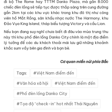
đi bộ The Rome hay TTTM Danko Plaza, mà gần 8.000
chiếc đèn lồng sẽ tiếp tục được thắp sáng trên cung đường
gần 2km tại các khu vực khác trong khu đô thị như công
viên hồ Mắt Rồng, sân khấu nhạc nước The Harmony, khu
Đảo Vụa King Island, tháp biểu tượng Victory và cầu Lion.
Nếu bạn đang suy nghĩ chưa biết đi đâu vào mùa trung thu
này thì khu phố đèn lồng Danko City chính là một địa điểm
lý tưởng để các du khách thoải mái lưu giữ những khoảnh
khắc sum vầy bên gia đình và bạn bè.
Cơ quan miền núi phía Bắc
Tags:
Việt Nam điểm đến
Văn hóa xã hội
Việt Nam điểm đến
Phố đèn lồng Danko City
Tọa độ “check-in” hot nhất Thái Nguyên