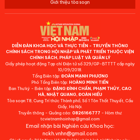
Giới thiệu tòa soạn
DIỄN ĐÀN KHOA HỌC VÀ THỰC TIỄN - TRUYỀN THÔNG
CHÍNH SÁCH TRONG HỘI NHẬP VÀ PHÁT TRIỂN THUỘC VIỆN
CHÍNH SÁCH, PHÁP LUẬT VÀ QUẢN LÝ
Giấy phép hoạt động Tạp chí Điện tử số 329/GP-BTTTT cấp ngày
10/09/2018.
Tổng Biên tập:
ĐOÀN MẠNH PHƯƠNG
Phó Tổng Biên tập:
HOÀNG MINH TIẾN
Ban Thư ký - Biên tập:
ĐẶNG ĐÌNH CHẤN, PHẠM THỦY, CAO
HÀ, NHẬT QUANG, ĐOÀN HIẾU
Tòa soạn:T8, Cung Trí thức Thành phố, Số 1 Tôn Thất Thuyết, Cầu
Giấy, Hà Nội.
Truyền thông - Quảng cáo:
0826166777
- Hòm thư:
tcvietnamhoinhap@gmail.com
Email nhận bài Nghiên cứu Khoa học:
nckh.vnhn@gmail.com