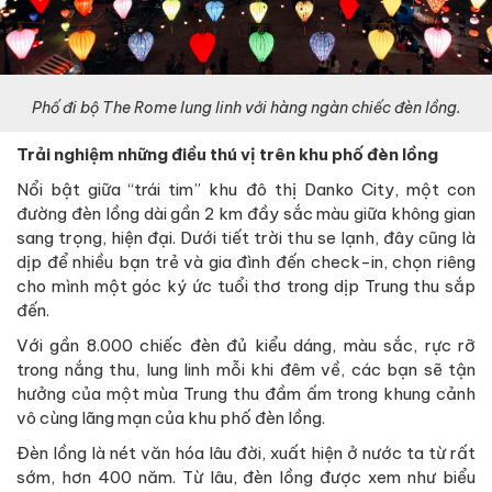
Phố đi bộ The Rome lung linh với hàng ngàn chiếc đèn lồng.
Trải nghiệm những điều thú vị trên khu phố đèn lồng
Nổi bật giữa “trái tim” khu đô thị Danko City, một con
đường đèn lồng dài gần 2 km đầy sắc màu giữa không gian
sang trọng, hiện đại. Dưới tiết trời thu se lạnh, đây cũng là
dịp để nhiều bạn trẻ và gia đình đến check-in, chọn riêng
cho mình một góc ký ức tuổi thơ trong dịp Trung thu sắp
đến.
Với gần 8.000 chiếc đèn đủ kiểu dáng, màu sắc, rực rỡ
trong nắng thu, lung linh mỗi khi đêm về, các bạn sẽ tận
hưởng của một mùa Trung thu đầm ấm trong khung cảnh
vô cùng lãng mạn của khu phố đèn lồng.
Đèn lồng là nét văn hóa lâu đời, xuất hiện ở nước ta từ rất
sớm, hơn 400 năm. Từ lâu, đèn lồng được xem như biểu