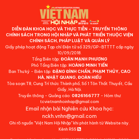
DIỄN ĐÀN KHOA HỌC VÀ THỰC TIỄN - TRUYỀN THÔNG
CHÍNH SÁCH TRONG HỘI NHẬP VÀ PHÁT TRIỂN THUỘC VIỆN
CHÍNH SÁCH, PHÁP LUẬT VÀ QUẢN LÝ
Giấy phép hoạt động Tạp chí Điện tử số 329/GP-BTTTT cấp ngày
10/09/2018.
Tổng Biên tập:
ĐOÀN MẠNH PHƯƠNG
Phó Tổng Biên tập:
HOÀNG MINH TIẾN
Ban Thư ký - Biên tập:
ĐẶNG ĐÌNH CHẤN, PHẠM THỦY, CAO
HÀ, NHẬT QUANG, ĐOÀN HIẾU
Tòa soạn:T8, Cung Trí thức Thành phố, Số 1 Tôn Thất Thuyết, Cầu
Giấy, Hà Nội.
Truyền thông - Quảng cáo:
0826166777
- Hòm thư:
tcvietnamhoinhap@gmail.com
Email nhận bài Nghiên cứu Khoa học:
nckh.vnhn@gmail.com
Ghi rõ nguồn "Việt Nam Hội Nhập" khi phát hành từ Website này.
Kênh RSS