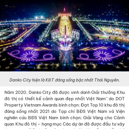
Danko
City hiện là KĐT đáng sống bậc nhất Thái Nguyên.
Năm 2020, Danko City đã được vinh danh Giải thưởng Khu
đô thị có thiết kế cảnh quan đẹp nhất Việt Nam” do DOT
Property Vietnam Awards bình chọn; Đạt Top 10 khu đô thị
đáng sống nhất 2021 do Tạp chí BĐS Việt Nam và Viện
nghiên cứu BĐS Việt Nam bình chọn; Giải Vàng cho Cảnh
quan Khu đô thị - hạng mục Các dự án đã được đầu tư xây