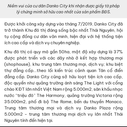
Niềm vui của cư dân Danko City
khi nhận được giấy tờ pháp
lý chứng minh sở hữu cao nhất của sản phẩm BĐS.
Được khởi công xây dựng vào tháng 7/2019, Danko City đã
trở thành Khu đô thị đáng sống bậc nhất Thái Nguyên, hội
tụ cộng đồng cư dân văn minh, hiện đại với hệ thống tiện
ích cao cấp và dịch vụ chuyên nghiệp.
Khu đô thị có quy mô gần 50ha, mật độ xây dựng là 37%
được phát triển với các dãy nhà ở kết hợp thương mại
(shophouse), khu trung tâm thương mại, dịch vụ; khu biệt
thự đẳng cấp…theo lối kiến trúc cảnh quan Tân cổ điển
đẳng cấp. Danko City cũng sở hữu loạt tiện ích cao cấp,
độc quyền như quảng trường ánh sáng The Light với cổng
chào KĐT lớn nhất Việt Nam rộng 5.000m2, sân khấu nhạc
nước “triệu đô” The Harmony, quảng trường Victoria rộng
35.000m2, phố đi bộ The Rome, bến du thuyền Monaco,
Trung tâm thương mại và dịch vụ Danko Plaza rộng
5.000m2 - trung tâm thương mại dịch vụ lớn nhất Thái
Nguyên tính đến hiện tại.