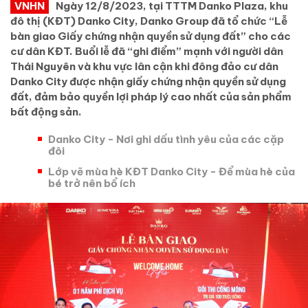
VNHN
Ngày 12/8/2023, tại TTTM Danko Plaza, khu
đô thị (KĐT) Danko City, Danko Group đã tổ chức “Lễ
bàn giao Giấy chứng nhận quyền sử dụng đất” cho các
cư dân KĐT. Buổi lễ đã “ghi điểm” mạnh với người dân
Thái Nguyên và khu vực lân cận khi đông đảo cư dân
Danko City được nhận giấy chứng nhận quyền sử dụng
đất, đảm bảo quyền lợi pháp lý cao nhất của sản phẩm
bất động sản.
Danko City - Nơi ghi dấu tình yêu của các cặp
đôi
Lớp vẽ mùa hè KĐT Danko City - Để mùa hè của
bé trở nên bổ ích