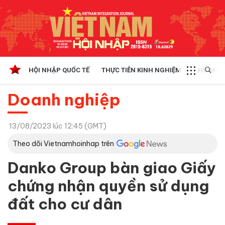
HỘI NHẬP QUỐC TẾ
THỰC TIỄN KINH NGHIỆM
CHÍNH SÁ
Doanh nghiệp
13/08/2023 lúc 12:45 (GMT)
Theo dõi Vietnamhoinhap trên
Danko Group bàn giao Giấy
chứng nhận quyền sử dụng
đất cho cư dân