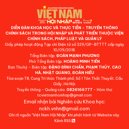
DIỄN ĐÀN KHOA HỌC VÀ THỰC TIỄN - TRUYỀN THÔNG
CHÍNH SÁCH TRONG HỘI NHẬP VÀ PHÁT TRIỂN THUỘC VIỆN
CHÍNH SÁCH, PHÁP LUẬT VÀ QUẢN LÝ
Giấy phép hoạt động Tạp chí Điện tử số 329/GP-BTTTT cấp ngày
10/09/2018.
Tổng Biên tập:
ĐOÀN MẠNH PHƯƠNG
Phó Tổng Biên tập:
HOÀNG MINH TIẾN
Ban Thư ký - Biên tập:
ĐẶNG ĐÌNH CHẤN, PHẠM THỦY, CAO
HÀ, NHẬT QUANG, ĐOÀN HIẾU
Tòa soạn:T8, Cung Trí thức Thành phố, Số 1 Tôn Thất Thuyết, Cầu
Giấy, Hà Nội.
Truyền thông - Quảng cáo:
0826166777
- Hòm thư:
tcvietnamhoinhap@gmail.com
Email nhận bài Nghiên cứu Khoa học:
nckh.vnhn@gmail.com
Ghi rõ nguồn "Việt Nam Hội Nhập" khi phát hành từ Website này.
Kênh RSS