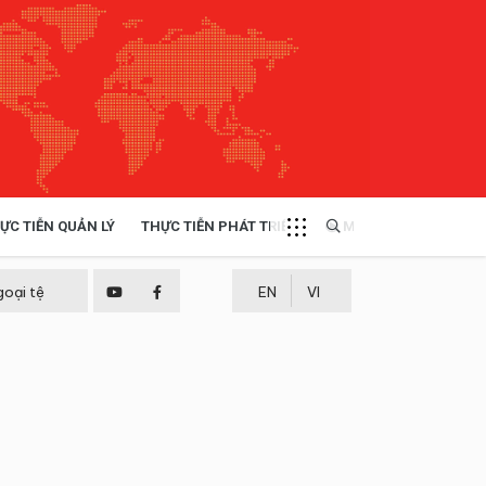
ỰC TIỄN QUẢN LÝ
THỰC TIỄN PHÁT TRIỂN
MULTIMEDIA
TÀI NGUYÊN - MÔI TRƯỜNG
goại tệ
EN
VI
THỰC TIỄN - KINH NGHIỆM