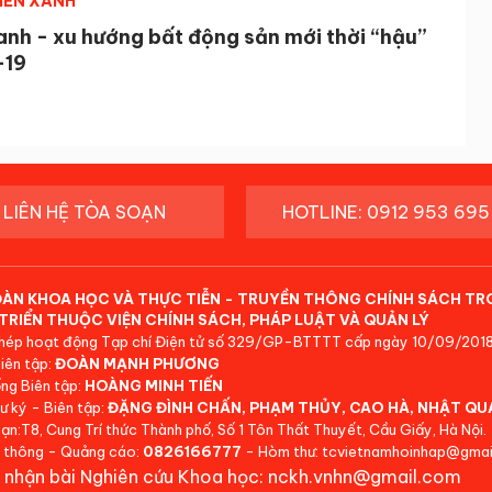
IỂN XANH
anh - xu hướng bất động sản mới thời “hậu”
-19
LIÊN HỆ TÒA SOẠN
HOTLINE: 0912 953 695
ĐÀN KHOA HỌC VÀ THỰC TIỄN - TRUYỀN THÔNG CHÍNH SÁCH TR
TRIỂN THUỘC VIỆN CHÍNH SÁCH, PHÁP LUẬT VÀ QUẢN LÝ
hép hoạt động Tạp chí Điện tử số 329/GP-BTTTT cấp ngày 10/09/2018
iên tập:
ĐOÀN MẠNH PHƯƠNG
ng Biên tập:
HOÀNG MINH TIẾN
ư ký - Biên tập:
ĐẶNG ĐÌNH CHẤN, PHẠM THỦY, CAO HÀ, NHẬT QU
ạn:T8, Cung Trí thức Thành phố, Số 1 Tôn Thất Thuyết, Cầu Giấy, Hà Nội.
 thông - Quảng cáo:
0826166777
- Hòm thư: tcvietnamhoinhap@gmai
 nhận bài Nghiên cứu Khoa học: nckh.vnhn@gmail.com