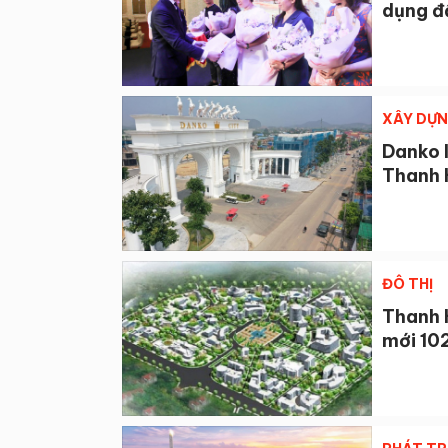
dụng đ
XÂY DỰ
Danko 
Thanh 
ĐÔ THỊ
Thanh 
mới 10