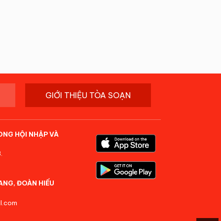
GIỚI THIỆU TÒA SOẠN
ONG HỘI NHẬP VÀ
.
ANG, ĐOÀN HIẾU
l.com