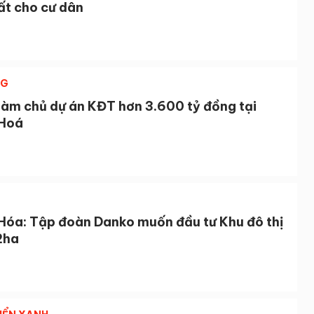
ất cho cư dân
NG
làm chủ dự án KĐT hơn 3.600 tỷ đồng tại
Hoá
Hóa: Tập đoàn Danko muốn đầu tư Khu đô thị
2ha