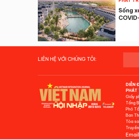
PHÁT TR
Sống x
COVID
LIÊN HỆ VỚI CHÚNG TÔI:
DIỄN 
PHÁT 
Giấy p
Tổng B
Phó Tổ
Ban Th
Tòa so
Truyền
Email