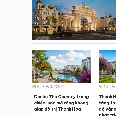
09:00, 09/05/2026
16:45, 29
Danko The Country trong
Thanh H
chiến lược mở rộng không
tăng tr
gian đô thị Thanh Hóa
độ vàng
phát tr