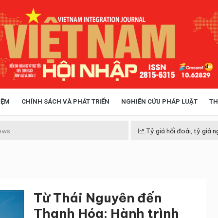
IỆM
CHÍNH SÁCH VÀ PHÁT TRIỂN
NGHIÊN CỨU PHÁP LUẬT
TH
HÓA XÃ HỘI
CHÍNH SÁCH
ews
Tỷ giá hối đoái, tỷ giá n
 TIỄN QUẢN LÝ
VIỆT NAM ĐIỂM ĐẾN
Từ Thái Nguyên đến
Thanh Hóa: Hành trình