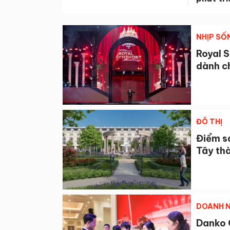
NHỊP SỐ
Royal 
dành c
ĐÔ THỊ
Điểm sá
Tây th
DOANH N
Danko 