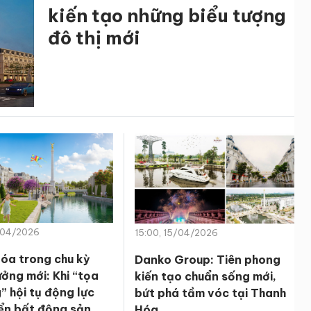
kiến tạo những biểu tượng
đô thị mới
/04/2026
15:00, 15/04/2026
óa trong chu kỳ
Danko Group: Tiên phong
ưởng mới: Khi “tọa
kiến tạo chuẩn sống mới,
” hội tụ động lực
bứt phá tầm vóc tại Thanh
iển bất động sản
Hóa