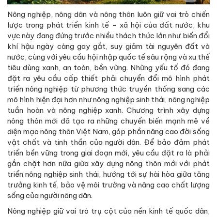
Nông nghiệp, nông dân và nông thôn luôn giữ vai trò chiến
lược trong phát triển kinh tế – xã hội của đất nước, khu
vực này đang đứng trước nhiều thách thức lớn như biến đổi
khí hậu ngày càng gay gắt, suy giảm tài nguyên đất và
nước, cùng với yêu cầu hội nhập quốc tế sâu rộng và xu thế
tiêu dùng xanh, an toàn, bền vững. Những yếu tố đó đang
đặt ra yêu cầu cấp thiết phải chuyển đổi mô hình phát
triển nông nghiệp từ phương thức truyền thống sang các
mô hình hiện đại hơn như nông nghiệp sinh thái, nông nghiệp
tuần hoàn và nông nghiệp xanh. Chương trình xây dựng
nông thôn mới đã tạo ra những chuyển biến mạnh mẽ về
diện mạo nông thôn Việt Nam, góp phần nâng cao đời sống
vật chất và tinh thần của người dân. Để bảo đảm phát
triển bền vững trong giai đoạn mới, yêu cầu đặt ra là phải
gắn chặt hơn nữa giữa xây dựng nông thôn mới với phát
triển nông nghiệp sinh thái, hướng tới sự hài hòa giữa tăng
trưởng kinh tế, bảo vệ môi trường và nâng cao chất lượng
sống của người nông dân.
Nông nghiệp giữ vai trò trụ cột của nền kinh tế quốc dân,