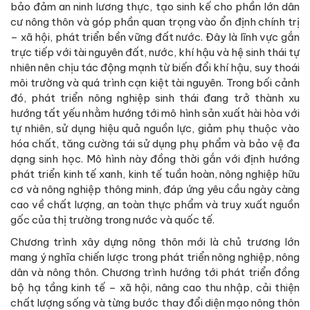
bảo đảm an ninh lương thực, tạo sinh kế cho phần lớn dân
cư nông thôn và góp phần quan trọng vào ổn định chính trị
– xã hội, phát triển bền vững đất nước. Đây là lĩnh vực gắn
trực tiếp với tài nguyên đất, nước, khí hậu và hệ sinh thái tự
nhiên nên chịu tác động mạnh từ biến đổi khí hậu, suy thoái
môi trường và quá trình cạn kiệt tài nguyên. Trong bối cảnh
đó, phát triển nông nghiệp sinh thái đang trở thành xu
hướng tất yếu nhằm hướng tới mô hình sản xuất hài hòa với
tự nhiên, sử dụng hiệu quả nguồn lực, giảm phụ thuộc vào
hóa chất, tăng cường tái sử dụng phụ phẩm và bảo vệ đa
dạng sinh học. Mô hình này đồng thời gắn với định hướng
phát triển kinh tế xanh, kinh tế tuần hoàn, nông nghiệp hữu
cơ và nông nghiệp thông minh, đáp ứng yêu cầu ngày càng
cao về chất lượng, an toàn thực phẩm và truy xuất nguồn
gốc của thị trường trong nước và quốc tế.
Chương trình xây dựng nông thôn mới là chủ trương lớn
mang ý nghĩa chiến lược trong phát triển nông nghiệp, nông
dân và nông thôn. Chương trình hướng tới phát triển đồng
bộ hạ tầng kinh tế – xã hội, nâng cao thu nhập, cải thiện
chất lượng sống và từng bước thay đổi diện mạo nông thôn