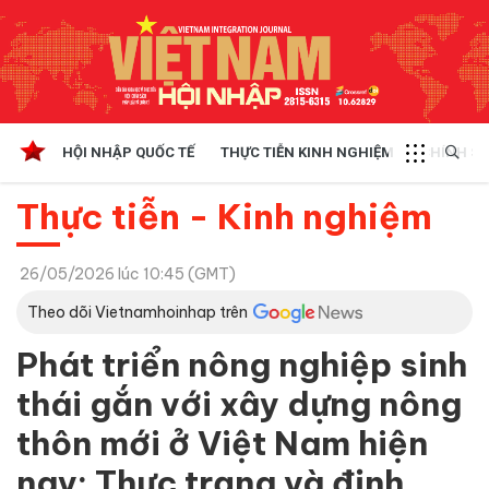
HỘI NHẬP QUỐC TẾ
THỰC TIỄN KINH NGHIỆM
CHÍNH SÁ
Thực tiễn - Kinh nghiệm
26/05/2026 lúc 10:45 (GMT)
Theo dõi Vietnamhoinhap trên
Phát triển nông nghiệp sinh
thái gắn với xây dựng nông
thôn mới ở Việt Nam hiện
nay: Thực trạng và định