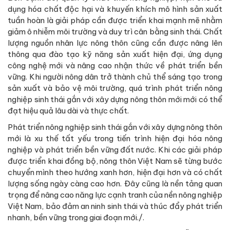
dụng hóa chất độc hại và khuyến khích mô hình sản xuất
tuần hoàn là giải pháp cần được triển khai mạnh mẽ nhằm
giảm ô nhiễm môi trường và duy trì cân bằng sinh thái. Chất
lượng nguồn nhân lực nông thôn cũng cần được nâng lên
thông qua đào tạo kỹ năng sản xuất hiện đại, ứng dụng
công nghệ mới và nâng cao nhận thức về phát triển bền
vững. Khi người nông dân trở thành chủ thể sáng tạo trong
sản xuất và bảo vệ môi trường, quá trình phát triển nông
nghiệp sinh thái gắn với xây dựng nông thôn mới mới có thể
đạt hiệu quả lâu dài và thực chất.
Phát triển nông nghiệp sinh thái gắn với xây dựng nông thôn
mới là xu thế tất yếu trong tiến trình hiện đại hóa nông
nghiệp và phát triển bền vững đất nước. Khi các giải pháp
được triển khai đồng bộ, nông thôn Việt Nam sẽ từng bước
chuyển mình theo hướng xanh hơn, hiện đại hơn và có chất
lượng sống ngày càng cao hơn. Đây cũng là nền tảng quan
trọng để nâng cao năng lực cạnh tranh của nền nông nghiệp
Việt Nam, bảo đảm an ninh sinh thái và thúc đẩy phát triển
nhanh, bền vững trong giai đoạn mới./.