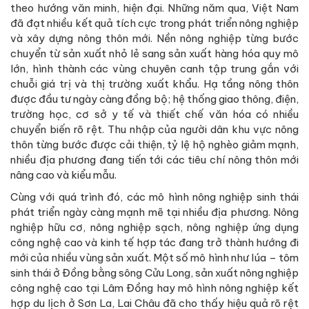
theo hướng văn minh, hiện đại. Những năm qua, Việt Nam
đã đạt nhiều kết quả tích cực trong phát triển nông nghiệp
và xây dựng nông thôn mới. Nền nông nghiệp từng bước
chuyển từ sản xuất nhỏ lẻ sang sản xuất hàng hóa quy mô
lớn, hình thành các vùng chuyên canh tập trung gắn với
chuỗi giá trị và thị trường xuất khẩu. Hạ tầng nông thôn
được đầu tư ngày càng đồng bộ; hệ thống giao thông, điện,
trường học, cơ sở y tế và thiết chế văn hóa có nhiều
chuyển biến rõ rệt. Thu nhập của người dân khu vực nông
thôn từng bước được cải thiện, tỷ lệ hộ nghèo giảm mạnh,
nhiều địa phương đang tiến tới các tiêu chí nông thôn mới
nâng cao và kiểu mẫu.
Cùng với quá trình đó, các mô hình nông nghiệp sinh thái
phát triển ngày càng mạnh mẽ tại nhiều địa phương. Nông
nghiệp hữu cơ, nông nghiệp sạch, nông nghiệp ứng dụng
công nghệ cao và kinh tế hợp tác đang trở thành hướng đi
mới của nhiều vùng sản xuất. Một số mô hình như lúa – tôm
sinh thái ở Đồng bằng sông Cửu Long, sản xuất nông nghiệp
công nghệ cao tại Lâm Đồng hay mô hình nông nghiệp kết
hợp du lịch ở Sơn La, Lai Châu đã cho thấy hiệu quả rõ rệt