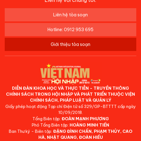
Liên hệ tòa soạn
Hotline: 0912 953 695
Giới thiệu tòa soạn
DIỄN ĐÀN KHOA HỌC VÀ THỰC TIỄN - TRUYỀN THÔNG
CHÍNH SÁCH TRONG HỘI NHẬP VÀ PHÁT TRIỂN THUỘC VIỆN
CHÍNH SÁCH, PHÁP LUẬT VÀ QUẢN LÝ
Giấy phép hoạt động Tạp chí Điện tử số 329/GP-BTTTT cấp ngày
10/09/2018.
Tổng Biên tập:
ĐOÀN MẠNH PHƯƠNG
Phó Tổng Biên tập:
HOÀNG MINH TIẾN
Ban Thư ký - Biên tập:
ĐẶNG ĐÌNH CHẤN, PHẠM THỦY, CAO
HÀ, NHẬT QUANG, ĐOÀN HIẾU