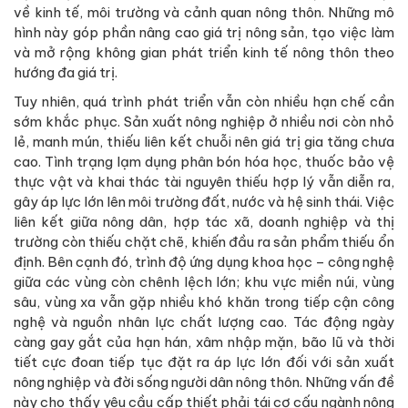
về kinh tế, môi trường và cảnh quan nông thôn. Những mô
hình này góp phần nâng cao giá trị nông sản, tạo việc làm
và mở rộng không gian phát triển kinh tế nông thôn theo
hướng đa giá trị.
Tuy nhiên, quá trình phát triển vẫn còn nhiều hạn chế cần
sớm khắc phục. Sản xuất nông nghiệp ở nhiều nơi còn nhỏ
lẻ, manh mún, thiếu liên kết chuỗi nên giá trị gia tăng chưa
cao. Tình trạng lạm dụng phân bón hóa học, thuốc bảo vệ
thực vật và khai thác tài nguyên thiếu hợp lý vẫn diễn ra,
gây áp lực lớn lên môi trường đất, nước và hệ sinh thái. Việc
liên kết giữa nông dân, hợp tác xã, doanh nghiệp và thị
trường còn thiếu chặt chẽ, khiến đầu ra sản phẩm thiếu ổn
định. Bên cạnh đó, trình độ ứng dụng khoa học – công nghệ
giữa các vùng còn chênh lệch lớn; khu vực miền núi, vùng
sâu, vùng xa vẫn gặp nhiều khó khăn trong tiếp cận công
nghệ và nguồn nhân lực chất lượng cao. Tác động ngày
càng gay gắt của hạn hán, xâm nhập mặn, bão lũ và thời
tiết cực đoan tiếp tục đặt ra áp lực lớn đối với sản xuất
nông nghiệp và đời sống người dân nông thôn. Những vấn đề
này cho thấy yêu cầu cấp thiết phải tái cơ cấu ngành nông