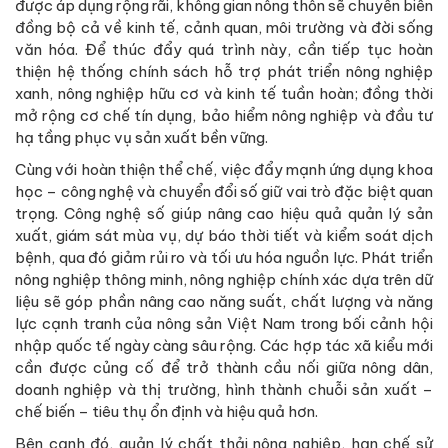
được áp dụng rộng rãi, không gian nông thôn sẽ chuyển biến
đồng bộ cả về kinh tế, cảnh quan, môi trường và đời sống
văn hóa. Để thúc đẩy quá trình này, cần tiếp tục hoàn
thiện hệ thống chính sách hỗ trợ phát triển nông nghiệp
xanh, nông nghiệp hữu cơ và kinh tế tuần hoàn; đồng thời
mở rộng cơ chế tín dụng, bảo hiểm nông nghiệp và đầu tư
hạ tầng phục vụ sản xuất bền vững.
Cùng với hoàn thiện thể chế, việc đẩy mạnh ứng dụng khoa
học – công nghệ và chuyển đổi số giữ vai trò đặc biệt quan
trọng. Công nghệ số giúp nâng cao hiệu quả quản lý sản
xuất, giám sát mùa vụ, dự báo thời tiết và kiểm soát dịch
bệnh, qua đó giảm rủi ro và tối ưu hóa nguồn lực. Phát triển
nông nghiệp thông minh, nông nghiệp chính xác dựa trên dữ
liệu sẽ góp phần nâng cao năng suất, chất lượng và năng
lực cạnh tranh của nông sản Việt Nam trong bối cảnh hội
nhập quốc tế ngày càng sâu rộng. Các hợp tác xã kiểu mới
cần được củng cố để trở thành cầu nối giữa nông dân,
doanh nghiệp và thị trường, hình thành chuỗi sản xuất –
chế biến – tiêu thụ ổn định và hiệu quả hơn.
Bên cạnh đó, quản lý chất thải nông nghiệp, hạn chế sử