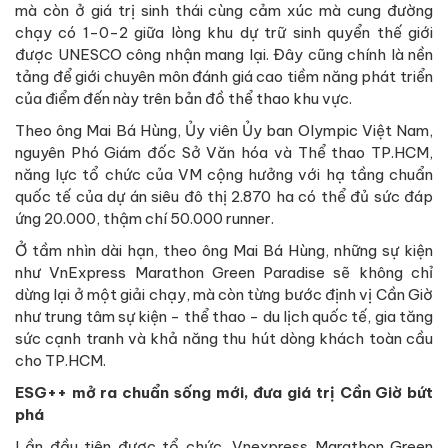
mà còn ở giá trị sinh thái cùng cảm xúc mà cung đường
chạy có 1-0-2 giữa lòng khu dự trữ sinh quyển thế giới
được UNESCO công nhận mang lại. Đây cũng chính là nền
tảng để giới chuyên môn đánh giá cao tiềm năng phát triển
của điểm đến này trên bản đồ thể thao khu vực.
Theo ông Mai Bá Hùng, Ủy viên Ủy ban Olympic Việt Nam,
nguyên Phó Giám đốc Sở Văn hóa và Thể thao TP.HCM,
năng lực tổ chức của VM cộng hưởng với hạ tầng chuẩn
quốc tế của dự án siêu đô thị 2.870 ha có thể đủ sức đáp
ứng 20.000, thậm chí 50.000 runner.
Ở tầm nhìn dài hạn, theo ông Mai Bá Hùng, những sự kiện
như VnExpress Marathon Green Paradise sẽ không chỉ
dừng lại ở một giải chạy, mà còn từng bước định vị Cần Giờ
như trung tâm sự kiện - thể thao - du lịch quốc tế, gia tăng
sức cạnh tranh và khả năng thu hút dòng khách toàn cầu
cho TP.HCM.
ESG++ mở ra chuẩn sống mới, đưa giá trị Cần Giờ bứt
phá
Lần đầu tiên được tổ chức, Vnexpress Marathon Green