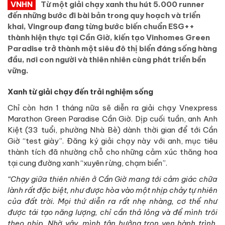
VNHN
Từ một giải chạy xanh thu hút 5.000 runner
đến những bước đi bài bản trong quy hoạch và triển
khai, Vingroup đang từng bước biến chuẩn ESG++
thành hiện thực tại Cần Giờ, kiến tạo Vinhomes Green
Paradise trở thành một siêu đô thị biển đáng sống hàng
đầu, nơi con người và thiên nhiên cùng phát triển bền
vững.
Xanh từ giải chạy đến trải nghiệm sống
Chỉ còn hơn 1 tháng nữa sẽ diễn ra giải chạy Vnexpress
Marathon Green Paradise Cần Giờ. Dịp cuối tuần, anh Anh
Kiệt (33 tuổi, phường Nhà Bè) dành thời gian để tới Cần
Giờ “test giày”. Đăng ký giải chạy này với anh, mục tiêu
thành tích đã nhường chỗ cho những cảm xúc thăng hoa
tại cung đường xanh “xuyên rừng, chạm biển”.
“Chạy giữa thiên nhiên ở Cần Giờ mang tới cảm giác chữa
lành rất đặc biệt, như được hòa vào một nhịp chảy tự nhiên
của đất trời. Mọi thứ diễn ra rất nhẹ nhàng, cơ thể như
được tái tạo năng lượng, chỉ cần thả lỏng và để mình trôi
theo nhịp. Nhờ vậy, mình tận hưởng trọn vẹn hành trình,