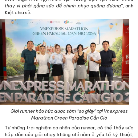
thay vì phải gắng sức để chinh phục quãng đường”
, anh
Kiệt chia sẻ.
Giới runner háo hức được sớm “so giày” tại Vnexpress
Marathon Green Paradise Cần Giờ
Từ những trải nghiệm cá nhân của runner, có thể thấy sức
hấp dẫn của giải chạy không chỉ nằm ở yếu tố kỹ thuật,