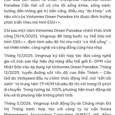
Paradise Cần Giờ cổ vũ cho lối sống khỏe, sống xanh,
hướng đến những giá trị bền vững. Điều này “ăn khớp” với
tiêu chí của Vinhomes Green Paradise khi được định hướng
phát triển theo mô hình ESG++.
Chỉ sau một năm Vinhomes Green Paradise chính thức khởi
công (19/4/2025), Vingroup đã từng bước cụ thể hóa mô
hình ESG++, định hình siêu đô thị như một “cơ thể sống” -
nơi thiên nhiên, công nghệ và cộng đồng cùng hòa nhịp.
Tháng 10/2025, Vingroup ký kết hợp tác đưa công nghệ
gia cố bùn san lấp hiện đại hàng đầu thế giới K-DPM của
Nhật Bản vào áp dụng tại Vinhomes Green Paradise. Tháng
12/2025, tuyến đường sắt tốc độ cao Bến Thành - Cần
Giờ do VinSpeed đầu tư chính thức động thổ, mở “kết nối
xanh” từ trung tâm TP.HCM tới siêu đô thị chỉ trong 13 phút
di chuyển. Trong tương lai, 100% phương tiện hoạt động nội
khu sẽ là phương tiện không phát thải.
Tháng 3/2026, Vingroup khởi động Dự án Chứng nhận Đô
thị Thông minh, hợp tác với công ty tư vấn Korea
Management Association Consulting (KMAC), Hội đồng