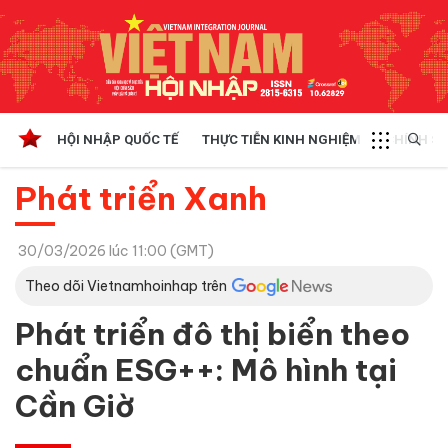
HỘI NHẬP QUỐC TẾ
THỰC TIỄN KINH NGHIỆM
CHÍNH SÁ
Phát triển Xanh
30/03/2026 lúc 11:00 (GMT)
Theo dõi Vietnamhoinhap trên
Phát triển đô thị biển theo
chuẩn ESG++: Mô hình tại
Cần Giờ