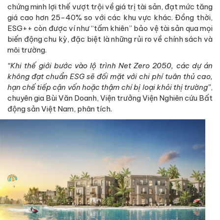
chứng minh lợi thế vượt trội về giá trị tài sản, đạt mức tăng
giá cao hơn 25-40% so với các khu vực khác. Đồng thời,
ESG++ còn được ví như “tấm khiên” bảo vệ tài sản qua mọi
biến động chu kỳ, đặc biệt là những rủi ro về chính sách và
môi trường.
“Khi thế giới bước vào lộ trình Net Zero 2050, các dự án
không đạt chuẩn ESG sẽ đối mặt với chi phí tuân thủ cao,
hạn chế tiếp cận vốn hoặc thậm chí bị loại khỏi thị trường”
,
chuyên gia Bùi Văn Doanh, Viện trưởng Viện Nghiên cứu Bất
động sản Việt Nam, phân tích.