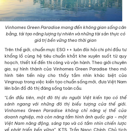
Vinhomes Green Paradise mang đến không gian sống cân
bằng, tái tạo năng lượng tự nhiên và những tài sản thực có
giá trị bền vững theo thời gian
Trên thế giới, chuẩn mực ESG ++ luôn đòi hỏi chi phí đầu tư
khổng lồ cùng hệ tiêu chuẩn khắt khe xuyên suốt từ quy
hoạch, thiết kế đến thi công và vận hành. Theo giới chuyên
gia, sự hình thành của Vinhomes Green Paradise theo mô
hình tiên tiến này cho thấy tầm nhìn khác biệt của
Vingroup trong việc kiến tạo chuẩn sống mới, đưa Việt Nam
lên bản đồ đô thị đáng sống toàn cầu.
“Lần đầu tiên, một đô thị do người Việt kiến tạo có thể
sánh ngang với những đô thị biểu tượng của thế giới.
Vinhomes Green Paradise không chỉ nâng vị thế của
doanh nghiệp, mà còn nâng tầm hình ảnh quốc gia - một
Việt Nam năng động, sáng tạo và có tầm nhìn chiến lược
về phát triển bền vững”
, KTS. Trần Ngọc Chính, Chủ tịch