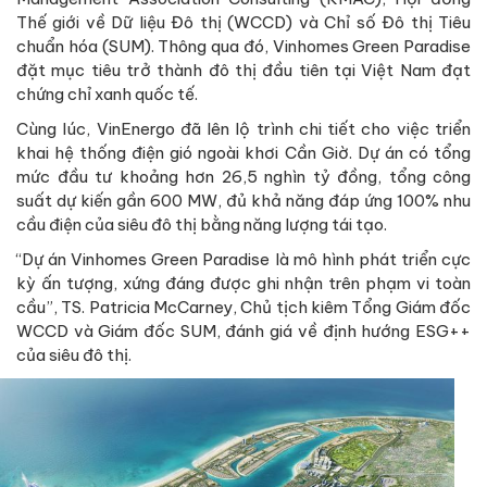
Thế giới về Dữ liệu Đô thị (WCCD) và Chỉ số Đô thị Tiêu
chuẩn hóa (SUM). Thông qua đó, Vinhomes Green Paradise
đặt mục tiêu trở thành đô thị đầu tiên tại Việt Nam đạt
chứng chỉ xanh quốc tế.
Cùng lúc, VinEnergo đã lên lộ trình chi tiết cho việc triển
khai hệ thống điện gió ngoài khơi Cần Giờ. Dự án có tổng
mức đầu tư khoảng hơn 26,5 nghìn tỷ đồng, tổng công
suất dự kiến gần 600 MW, đủ khả năng đáp ứng 100% nhu
cầu điện của siêu đô thị bằng năng lượng tái tạo.
“Dự án Vinhomes Green Paradise là mô hình phát triển cực
kỳ ấn tượng, xứng đáng được ghi nhận trên phạm vi toàn
cầu”, TS. Patricia McCarney, Chủ tịch kiêm Tổng Giám đốc
WCCD và Giám đốc SUM, đánh giá về định hướng ESG++
của siêu đô thị.