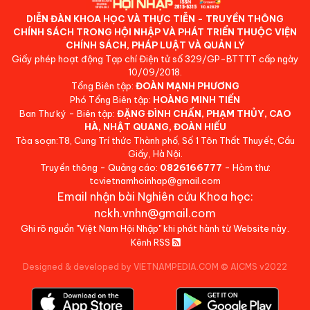
DIỄN ĐÀN KHOA HỌC VÀ THỰC TIỄN - TRUYỀN THÔNG
CHÍNH SÁCH TRONG HỘI NHẬP VÀ PHÁT TRIỂN THUỘC VIỆN
CHÍNH SÁCH, PHÁP LUẬT VÀ QUẢN LÝ
Giấy phép hoạt động Tạp chí Điện tử số 329/GP-BTTTT cấp ngày
10/09/2018.
Tổng Biên tập:
ĐOÀN MẠNH PHƯƠNG
Phó Tổng Biên tập:
HOÀNG MINH TIẾN
Ban Thư ký - Biên tập:
ĐẶNG ĐÌNH CHẤN, PHẠM THỦY, CAO
HÀ, NHẬT QUANG, ĐOÀN HIẾU
Tòa soạn:T8, Cung Trí thức Thành phố, Số 1 Tôn Thất Thuyết, Cầu
Giấy, Hà Nội.
Truyền thông - Quảng cáo:
0826166777
- Hòm thư:
tcvietnamhoinhap@gmail.com
Email nhận bài Nghiên cứu Khoa học:
nckh.vnhn@gmail.com
Ghi rõ nguồn "Việt Nam Hội Nhập" khi phát hành từ Website này.
Kênh RSS
Designed & developed by VIETNAMPEDIA.COM
©
AICMS v2022