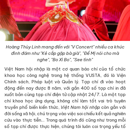
Hoàng Thùy Linh mang đến với "V Concert" nhiều ca khúc
đình đám như "Kẻ cắp gặp bà già", "Để Mị nói cho mà
nghe", "Bo Xì Bo", "See tình"
Việt Nam hội nhập là một cơ quan báo chí của tổ chức
khoa học công nghệ trong hệ thống VUSTA, đó là Viện
Chính sách, Pháp luật và Quản lý. Tạp chí đi vào hoạt
động đến nay được 8 năm, với gần 400 số tạp chí in đã
xuất bản cùng tạp chí điện tử cập nhật 24/7. Là một tạp
chí khoa học ứng dụng, không chỉ làm tốt vai trò tuyên
truyền phổ biến kiến thức,
Việt Nam hội nhập
còn gắn với
đời sống xã hội, chú trọng vào việc soi chiếu kết quả nghiên
cứu vào thực tiễn… Trong quá trình đó cũng như trong mỗi
số tạp chí được thực hiện, chúng tôi luôn coi trọng yếu tố