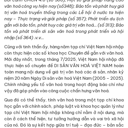
văn hoá công vụ hiện nay (số348); Bảo tồn và phát huy giá
trị văn hoá truyền thống trong các Lễ hội ở nước ta hiện
nay – Thực trạng và giải pháp (số 357); Phát triển du lịch
gắn với bảo tồn, phát huy các giá trị văn hoá… (số 313); Bảo
tồn và phát triển di sản văn hoá trong phát triển và hội
nhập (số 364) .v.v…
Cũng với tinh thần ấy, hàng năm tạp chí Việt Nam hội nhập
còn thực hiện các số khoa học Chuyên đề gắn với văn hoá.
Mới đây nhất, trong tháng 7/2025, Việt Nam hội nhập đã
thực hiện số chuyên đề DI SẢN VĂN HOÁ VIỆT NAM hoàn
toàn mang nội dung về giá trị văn hoá các di sản, nhân kỷ
niệm 20 năm Ngày Di sản văn hoá Việt Nam (2005 – 2025).
Chính những yếu tố văn hoá trong hoạt động báo chí như
vậy đã góp phần vào công cuộc chấn hưng văn hoá.
Qua đó có thể thấy, tính văn hoá trong một tạp chí khoa
học gắn với chính sách, pháp luật và khoa học quản lý như
tạp chí Việt Nam hội nhập không chỉ nằm ở nội dung, mà
còn ở cách thể hiện, tư tưởng hướng dẫn và vai trò xã hội
của nó. Đó là sự kết hợp giữa trí tuệ – đạo đức – bản sắc