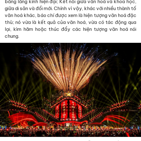
bằng lăng kính hiện đại; Kết nối giữa văn hoá và khoa học,
giữa di sản và đổi mới. Chính vì vậy, khác với nhiều thành tố
văn hoá khác, báo chí được xem là hiện tượng văn hoá đặc
thù; nó vừa là kết quả của văn hoá, vừa có tác động qua
lại, kìm hãm hoặc thúc đẩy các hiện tượng văn hoá nói
chung.