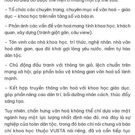
- Tổ chức các chuyên trang, chuyên mục về văn hoá – giáo
dục – khoa học trên nền tảng số và báo in.
- Phản ánh các vấn đề văn hoá mang tính khoa học, khách
quan, xây dựng (tránh giật gân, câu view).
- Tôn vinh các nhà khoa học, trí thức, nghệ nhân, nhà văn
hoá dân gian, qua đó khơi gợi lòng yêu nước, niềm tự hào
dân tộc.
- Chủ động đấu tranh với thông tin giả, lệch chuẩn trên
mạng xã hội, góp phần bảo vệ không gian văn hoá số lành
mạnh.
- Kết hợp truyền thông văn hoá với khoa học giáo dục,
góp phần nâng cao dân trí, bồi dưỡng nhân cách, thúc đẩy
sáng tạo.
Tuy nhiên, chấn hưng văn hoá không thể chỉ dựa vào một
ngành hay một lực lượng nhất định nào đó, mà đây là sự
nghiệp của toàn dân tộc, trong đó báo chí nói chung và báo
chí khoa học thuộc VUSTA nói riêng, đã và cần tiếp tục