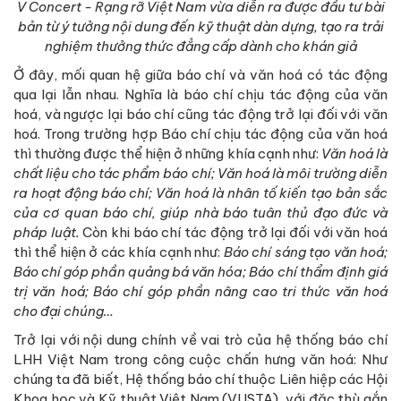
V Concert - Rạng rỡ Việt Nam vừa diễn ra được đầu tư bài
bản từ ý tưởng nội dung đến kỹ thuật dàn dựng, tạo ra trải
nghiệm thưởng thức đẳng cấp dành cho khán giả
Ở đây, mối quan hệ giữa báo chí và văn hoá có tác động
qua lại lẫn nhau. Nghĩa là báo chí chịu tác động của văn
hoá, và ngược lại báo chí cũng tác động trở lại đối với văn
hoá. Trong trường hợp Báo chí chịu tác động của văn hoá
thì thường được thể hiện ở những khía cạnh như:
Văn hoá là
chất liệu cho tác phẩm báo chí; Văn hoá là môi trường diễn
ra hoạt động báo chí; Văn hoá là nhân tố kiến tạo bản sắc
của cơ quan báo chí, giúp nhà báo tuân thủ đạo đức và
pháp luật.
Còn khi báo chí tác động trở lại đối với văn hoá
thì thể hiện ở các khía cạnh như:
Báo chí sáng tạo văn hoá;
Báo chí góp phần quảng bá văn hóa; Báo chí thẩm định giá
trị văn hoá;
Báo chí góp phần nâng cao tri thức văn hoá
cho đại chúng…
Trở lại với nội dung chính về vai trò của hệ thống báo chí
LHH Việt Nam trong công cuộc chấn hưng văn hoá: Như
chúng ta đã biết, Hệ thống báo chí thuộc Liên hiệp các Hội
Khoa học và Kỹ thuật Việt Nam (VUSTA), với đặc thù gắn