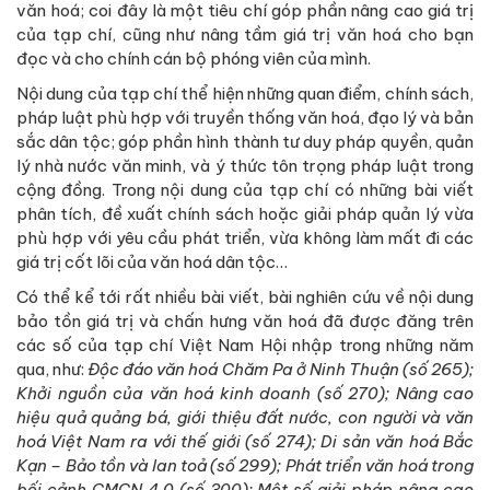
văn hoá; coi đây là một tiêu chí góp phần nâng cao giá trị
của tạp chí, cũng như nâng tầm giá trị văn hoá cho bạn
đọc và cho chính cán bộ phóng viên của mình.
Nội dung của tạp chí thể hiện những quan điểm, chính sách,
pháp luật phù hợp với truyền thống văn hoá, đạo lý và bản
sắc dân tộc; góp phần hình thành tư duy pháp quyền, quản
lý nhà nước văn minh, và ý thức tôn trọng pháp luật trong
cộng đồng. Trong nội dung của tạp chí có những bài viết
phân tích, đề xuất chính sách hoặc giải pháp quản lý vừa
phù hợp với yêu cầu phát triển, vừa không làm mất đi các
giá trị cốt lõi của văn hoá dân tộc…
Có thể kể tới rất nhiều bài viết, bài nghiên cứu về nội dung
bảo tồn giá trị và chấn hưng văn hoá đã được đăng trên
các số của tạp chí Việt Nam Hội nhập trong những năm
qua, như:
Độc đáo văn hoá Chăm Pa ở Ninh Thuận (số 265);
Khởi nguồn của văn hoá kinh doanh (số 270); Nâng cao
hiệu quả quảng bá, giới thiệu đất nước, con người và văn
hoá Việt Nam ra với thế giới (số 274); Di sản văn hoá Bắc
Kạn – Bảo tồn và lan toả (số 299); Phát triển văn hoá trong
bối cảnh CMCN 4.0 (số 300); Một số giải pháp nâng cao