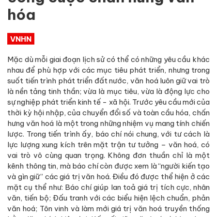
hóa
VNHN
Mặc dù mỗi giai đoạn lịch sử có thể có những yêu cầu khác
nhau để phù hợp với các mục tiêu phát triển, nhưng trong
suốt tiến trình phát triển đất nước, văn hoá luôn giữ vai trò
là nền tảng tinh thần; vừa là mục tiêu, vừa là động lực cho
sự nghiệp phát triển kinh tế - xã hội. Trước yêu cầu mới của
thời kỳ hội nhập, của chuyển đổi số và toàn cầu hóa, chấn
hưng văn hoá là một trong những nhiệm vụ mang tính chiến
lược. Trong tiến trình ấy, báo chí nói chung, với tư cách là
lực lượng xung kích trên mặt trận tư tưởng – văn hoá, có
vai trò vô cùng quan trọng. Không đơn thuần chỉ là một
kênh thông tin, mà báo chí còn được xem là “người kiến tạo
và gìn giữ” các giá trị văn hoá. Điều đó được thể hiện ở các
mặt cụ thể như: Báo chí giúp lan toả giá trị tích cực, nhân
văn, tiến bộ; Đấu tranh với các biểu hiện lệch chuẩn, phản
văn hoá; Tôn vinh và làm mới giá trị văn hoá truyền thống