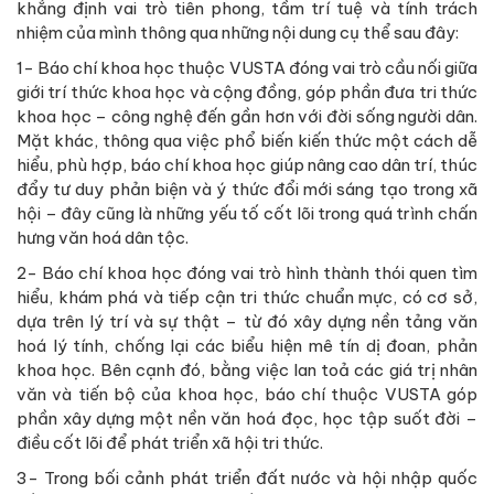
khẳng định vai trò tiên phong, tầm trí tuệ và tính trách
nhiệm của mình thông qua những nội dung cụ thể sau đây:
1- Báo chí khoa học thuộc VUSTA đóng vai trò cầu nối giữa
giới trí thức khoa học và cộng đồng, góp phần đưa tri thức
khoa học – công nghệ đến gần hơn với đời sống người dân.
Mặt khác, thông qua việc phổ biến kiến thức một cách dễ
hiểu, phù hợp, báo chí khoa học giúp nâng cao dân trí, thúc
đẩy tư duy phản biện và ý thức đổi mới sáng tạo trong xã
hội – đây cũng là những yếu tố cốt lõi trong quá trình chấn
hưng văn hoá dân tộc.
2- Báo chí khoa học đóng vai trò hình thành thói quen tìm
hiểu, khám phá và tiếp cận tri thức chuẩn mực, có cơ sở,
dựa trên lý trí và sự thật – từ đó xây dựng nền tảng văn
hoá lý tính, chống lại các biểu hiện mê tín dị đoan, phản
khoa học. Bên cạnh đó, bằng việc lan toả các giá trị nhân
văn và tiến bộ của khoa học, báo chí thuộc VUSTA góp
phần xây dựng một nền văn hoá đọc, học tập suốt đời –
điều cốt lõi để phát triển xã hội tri thức.
3- Trong bối cảnh phát triển đất nước và hội nhập quốc