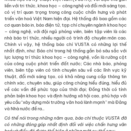
liền với tri thức, khoa học – công nghệ và đổi mới sáng tạo,
có vị trí quan trọng trong công cuộc chấn hưng và phát
triển văn hoá Việt Nam hiện đại. Hệ thống đó bao gồm các
cơ quan báo in, báo điện tử, tạp chí chuyên ngành khoa học
– công nghệ, với đội ngũ phóng viên, biên tập viên là các
nhà báo trí thức, nhiều người có trình độ chuyên môn cao.
Chính vì vậy, hệ thống báo chí VUSTA có những lợi thế
nhất định, như: Báo chí trong hệ thống gắn bó sâu sắc với
lực lượng trí thức khoa học – công nghệ, vốn là rường cột
của công cuộc phát triển đất nước; Các nhà báo, phóng
viên, biên tập viên có tính chuyên sâu về các lĩnh vực kỹ
thuật, đổi mới sáng tạo, có khả năng cung cấp thông tin
chính xác, chuyên sâu, giúp công chúng hiểu đúng, hiểu đủ
về các vấn đề phức tạp của thời đại; Đồng thời có tính
phản biện khoa học và định hướng xã hội cao, phù hợp với
yêu cầu “xây dựng môi trường văn hoá lành mạnh” mà Đảng
và Nhà nước đề ra...
Có thể nói trong những năm qua, báo chí thuộc VUSTA đã
có những đóng góp nhất định đối với việc chấn hưng văn
hoá
và điều đó được thể hiện ở những mặt cụ thể sau: