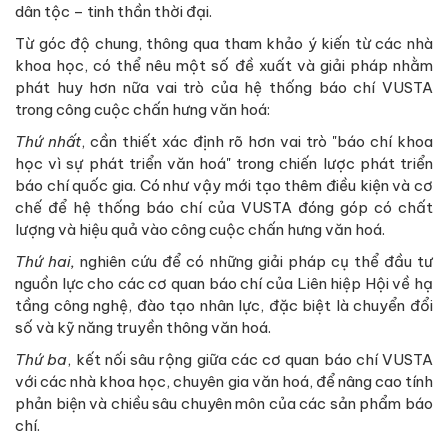
dân tộc – tinh thần thời đại.
Từ góc độ chung, thông qua tham khảo ý kiến từ các nhà
khoa học, có thể nêu một số đề xuất và giải pháp nhằm
phát huy hơn nữa vai trò của hệ thống báo chí VUSTA
trong công cuộc chấn hưng văn hoá:
Thứ nhất
, cần thiết xác định rõ hơn vai trò "báo chí khoa
học vì sự phát triển văn hoá" trong chiến lược phát triển
báo chí quốc gia. Có như vậy mới tạo thêm điều kiện và cơ
chế để hệ thống báo chí của VUSTA đóng góp có chất
lượng và hiệu quả vào công cuộc chấn hưng văn hoá.
Thứ hai,
nghiên cứu để có những giải pháp cụ thể đầu tư
nguồn lực cho các cơ quan báo chí của Liên hiệp Hội về hạ
tầng công nghệ, đào tạo nhân lực, đặc biệt là chuyển đổi
số và kỹ năng truyền thông văn hoá.
Thứ ba
, kết nối sâu rộng giữa các cơ quan báo chí VUSTA
với các nhà khoa học, chuyên gia văn hoá, để nâng cao tính
phản biện và chiều sâu chuyên môn của các sản phẩm báo
chí.