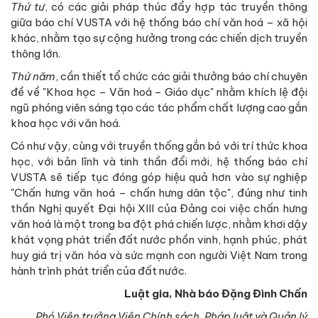
Thứ tư
, có các giải pháp thúc đẩy hợp tác truyền thông
giữa báo chí VUSTA với hệ thống báo chí văn hoá – xã hội
khác, nhằm tạo sự cộng hưởng trong các chiến dịch truyền
thông lớn.
Thứ năm
, cần thiết tổ chức các giải thưởng báo chí chuyên
đề về "Khoa học – Văn hoá – Giáo dục" nhằm khích lệ đội
ngũ phóng viên sáng tạo các tác phẩm chất lượng cao gắn
khoa học với văn hoá.
Có như vậy, cùng với truyền thống gắn bó với trí thức khoa
học, với bản lĩnh và tinh thần đổi mới, hệ thống báo chí
VUSTA sẽ tiếp tục đóng góp hiệu quả hơn vào sự nghiệp
"Chấn hưng văn hoá – chấn hưng dân tộc", đúng như tinh
thần Nghị quyết Đại hội XIII của Đảng coi việc chấn hưng
văn hoá là một trong ba đột phá chiến lược, nhằm khơi dậy
khát vọng phát triển đất nước phồn vinh, hạnh phúc, phát
huy giá trị văn hóa và sức mạnh con người Việt Nam trong
hành trình phát triển của đất nước.
Luật gia, Nhà báo Đặng Đình Chấn
Phó Viện trưởng Viện Chính sách, Pháp luật và Quản lý