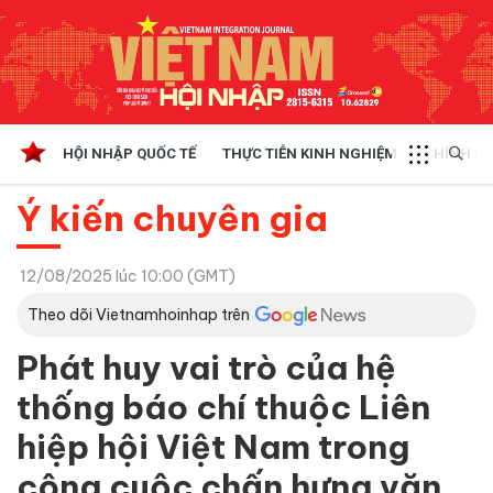
HỘI NHẬP QUỐC TẾ
THỰC TIỄN KINH NGHIỆM
CHÍNH SÁ
Ý kiến chuyên gia
12/08/2025 lúc 10:00 (GMT)
Theo dõi Vietnamhoinhap trên
Phát huy vai trò của hệ
thống báo chí thuộc Liên
hiệp hội Việt Nam trong
công cuộc chấn hưng văn