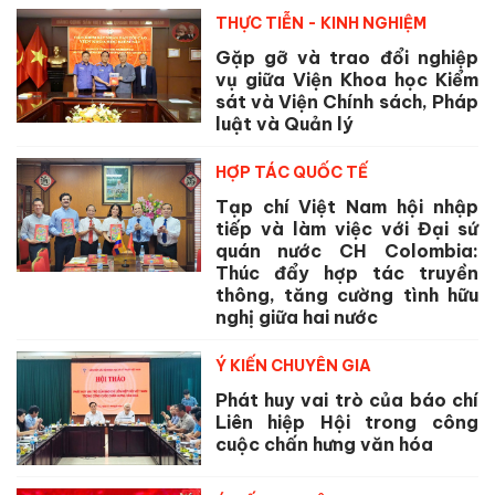
THỰC TIỄN - KINH NGHIỆM
Gặp gỡ và trao đổi nghiệp
vụ giữa Viện Khoa học Kiểm
sát và Viện Chính sách, Pháp
luật và Quản lý
HỢP TÁC QUỐC TẾ
Tạp chí Việt Nam hội nhập
tiếp và làm việc với Đại sứ
quán nước CH Colombia:
Thúc đẩy hợp tác truyền
thông, tăng cường tình hữu
nghị giữa hai nước
Ý KIẾN CHUYÊN GIA
Phát huy vai trò của báo chí
Liên hiệp Hội trong công
cuộc chấn hưng văn hóa