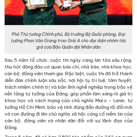
Phó Thủ tướng Chính phủ, Bộ trưởng Bộ Quốc phòng, Đại
tướng Phan Văn Giang trao Giải A cho đại diện nhóm tác
giả của Báo Quân đội Nhân dân
Sau 5 năm tổ chức, cuộc thi ngày càng lan tỏa sâu rộng,
thu hút đông đảo cơ quan báo chí, nhà báo, nhà khoa học,
cán bộ, đảng viên tham gia. Đặc biệt, cuộc thi đã trở thành
diễn đàn chính luận sâu sắc, nơi hội tụ trí tuệ, tâm huyết,
trách nhiệm chính trị và bản lĩnh nghề nghiệp trong bảo vệ
nền tảng tư tưởng của Đảng; góp phần làm sáng rõ giá trị
khoa học và cách mạng của chủ nghĩa Marx – Lenin, tư
tưởng Hồ Chí Minh; bảo vệ tính đúng đắn đường lối đổi mới
và con đường đi lên chủ nghĩa xã hội; củng cố niềm tin của
cán bộ, đảng viên và nhân dân đối với sự lãnh đạo của
Đảng.