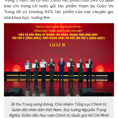
Trong 5 năm, đã có hơn 2.800 tác phẩm của 243 cơ quan
báo chí trong cả nước gửi tác phẩm tham dự Cuộc thi.
Trong đó có khoảng 45% tác phẩm của các chuyên gia,
nhà khoa học, tướng lĩnh.
Bí thư Trung ương Đảng, Chủ nhiệm Tổng cục Chính trị
Quân đội nhân dân Việt Nam, Đại tướng Nguyễn Trọng
Nghĩa; Giám đốc Học viện Chính trị Quốc gia Hồ Chí Minh