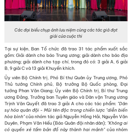
Các đại biểu chụp ảnh lưu niệm cùng các tác giả đạt
giải của cuộc thi
Tại sự kiện, Ban Tổ chức đã trao 31 tác phẩm xuất sắc
gồm: Giải dành cho báo Trung ương; giải dành cho báo địa
phương; giải dành cho tạp chí, trong đó có: 3 giải A, 6 giải
B, 9 giải C và 13 giải Khuyến khích.
Ủy viên Bộ Chính trị, Phó Bí thư Quân ủy Trung ương, Phó
Thủ tướng Chính phủ, Bộ trưởng Bộ Quốc phòng, Đại
tướng Phan Văn Giang; Ủy viên Bộ Chính trị, Bí thư Trung
ương Đảng, Trưởng ban Tuyên giáo và Dân vận Trung ương
Trịnh Văn Quyết đã trao 3 giải A cho các tác phẩm:
"Dân
sự hóa quân đội - Mũi tên độc trong chiến lược "diễn biến
hòa bình"
của nhóm tác giả Nguyễn Hồng Hải, Nguyễn Văn
Duyên, Phạm Văn Hiếu (Báo Quân đội nhân dân);
"Không ai
có quyền xé tấm bản đồ này thành hai mảnh"
của nhóm