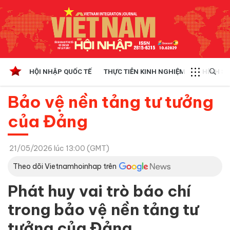
HỘI NHẬP QUỐC TẾ
THỰC TIỄN KINH NGHIỆM
CHÍNH SÁ
Bảo vệ nền tảng tư tưởng
của Đảng
21/05/2026 lúc 13:00 (GMT)
Theo dõi Vietnamhoinhap trên
Phát huy vai trò báo chí
trong bảo vệ nền tảng tư
tưởng của Đảng