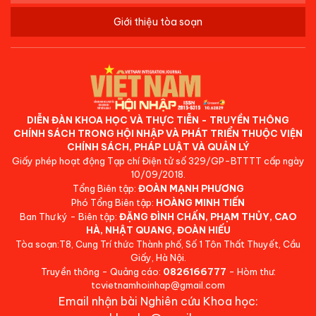
Giới thiệu tòa soạn
DIỄN ĐÀN KHOA HỌC VÀ THỰC TIỄN - TRUYỀN THÔNG
CHÍNH SÁCH TRONG HỘI NHẬP VÀ PHÁT TRIỂN THUỘC VIỆN
CHÍNH SÁCH, PHÁP LUẬT VÀ QUẢN LÝ
Giấy phép hoạt động Tạp chí Điện tử số 329/GP-BTTTT cấp ngày
10/09/2018.
Tổng Biên tập:
ĐOÀN MẠNH PHƯƠNG
Phó Tổng Biên tập:
HOÀNG MINH TIẾN
Ban Thư ký - Biên tập:
ĐẶNG ĐÌNH CHẤN, PHẠM THỦY, CAO
HÀ, NHẬT QUANG, ĐOÀN HIẾU
Tòa soạn:T8, Cung Trí thức Thành phố, Số 1 Tôn Thất Thuyết, Cầu
Giấy, Hà Nội.
Truyền thông - Quảng cáo:
0826166777
- Hòm thư:
tcvietnamhoinhap@gmail.com
Email nhận bài Nghiên cứu Khoa học: