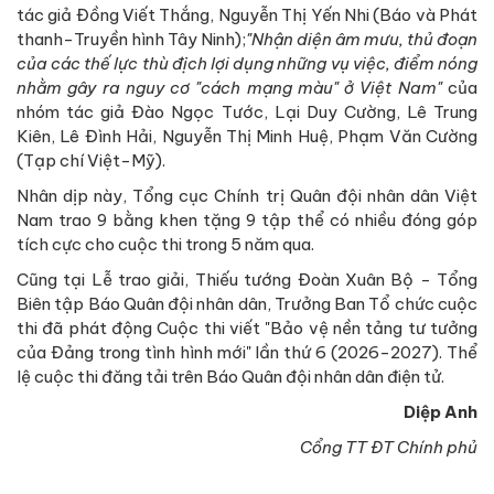
tác giả Đồng Viết Thắng, Nguyễn Thị Yến Nhi (Báo và Phát
thanh-Truyền hình Tây Ninh);
"Nhận diện âm mưu, thủ đoạn
của các thế lực thù địch lợi dụng những vụ việc, điểm nóng
nhằm gây ra nguy cơ "cách mạng màu" ở Việt Nam"
của
nhóm tác giả Đào Ngọc Tước, Lại Duy Cường, Lê Trung
Kiên, Lê Đình Hải, Nguyễn Thị Minh Huệ, Phạm Văn Cường
(Tạp chí Việt-Mỹ).
Nhân dịp này, Tổng cục Chính trị Quân đội nhân dân Việt
Nam trao 9 bằng khen tặng 9 tập thể có nhiều đóng góp
tích cực cho cuộc thi trong 5 năm qua.
Cũng tại Lễ trao giải, Thiếu tướng Đoàn Xuân Bộ - Tổng
Biên tập Báo Quân đội nhân dân, Trưởng Ban Tổ chức cuộc
thi đã phát động Cuộc thi viết "Bảo vệ nền tảng tư tưởng
của Đảng trong tình hình mới" lần thứ 6 (2026-2027). Thể
lệ cuộc thi đăng tải trên Báo Quân đội nhân dân điện tử.
Diệp Anh
Cổng TT ĐT Chính phủ