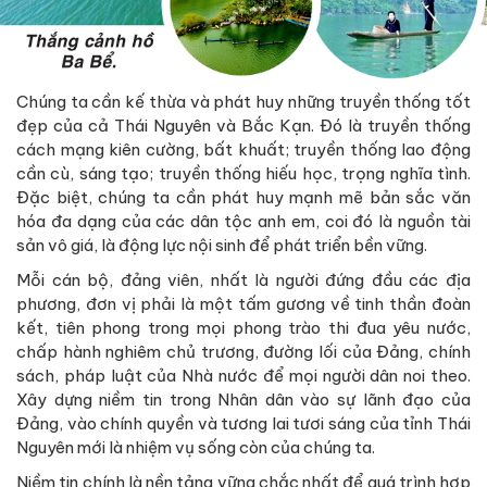
Chúng ta cần kế thừa và phát huy những truyền thống tốt
đẹp của cả Thái Nguyên và Bắc Kạn. Đó là truyền thống
cách mạng kiên cường, bất khuất; truyền thống lao động
cần cù, sáng tạo; truyền thống hiếu học, trọng nghĩa tình.
Đặc biệt, chúng ta cần phát huy mạnh mẽ bản sắc văn
hóa đa dạng của các dân tộc anh em, coi đó là nguồn tài
sản vô giá, là động lực nội sinh để phát triển bền vững.
Mỗi cán bộ, đảng viên, nhất là người đứng đầu các địa
phương, đơn vị phải là một tấm gương về tinh thần đoàn
kết, tiên phong trong mọi phong trào thi đua yêu nước,
chấp hành nghiêm chủ trương, đường lối của Đảng, chính
sách, pháp luật của Nhà nước để mọi người dân noi theo.
Xây dựng niềm tin trong Nhân dân vào sự lãnh đạo của
Đảng, vào chính quyền và tương lai tươi sáng của tỉnh Thái
Nguyên mới là nhiệm vụ sống còn của chúng ta.
Niềm tin chính là nền tảng vững chắc nhất để quá trình hợp