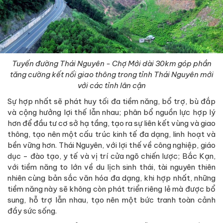
Tuyến đường Thái Nguyên - Chợ Mới dài 30km góp phần
tăng cường kết nối giao thông trong tỉnh Thái Nguyên mới
với các tỉnh lân cận
Sự hợp nhất sẽ phát huy tối đa tiềm năng, bổ trợ, bù đắp
và cộng hưởng lợi thế lẫn nhau; phân bổ nguồn lực hợp lý
hơn để đầu tư cơ sở hạ tầng, tạo ra sự liên kết vùng và giao
thông, tạo nên một cấu trúc kinh tế đa dạng, linh hoạt và
bền vững hơn. Thái Nguyên, với lợi thế về công nghiệp, giáo
dục - đào tạo, y tế và vị trí cửa ngõ chiến lược; Bắc Kạn,
với tiềm năng to lớn về du lịch sinh thái, tài nguyên thiên
nhiên cùng bản sắc văn hóa đa dạng, khi hợp nhất, những
tiềm năng này sẽ không còn phát triển riêng lẻ mà được bổ
sung, hỗ trợ lẫn nhau, tạo nên một bức tranh toàn cảnh
đầy sức sống.