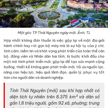
Một góc TP Thái Nguyên ngày mới. Ảnh: TL
Hợp nhất không đơn thuần là việc gộp lại về mặt địa giới
hành chính hay rút gọn bộ máy mà là sự hội tụ của ý chí,
tình cảm, niềm tin và khát vọng phát triển của toàn thể cán
bộ, đảng viên và Nhân dân hai tỉnh; là bước khởi đầu cho
một mô hình phát triển mới, gộp lại để tạo sức mạnh cộng
hưởng, thiết kế không gian phát triển mới, tối ưu nguồn lực,
nâng cao hiệu lực, hiệu quả lãnh đạo, quản lý, phục vụ tốt
hơn cho người dân và doanh nghiệp.
Tỉnh Thái Nguyên (mới) sau khi hợp nhất có
diện tích tự nhiên trên 8.375 km² và dân số
gần 1,8 triệu người, gồm 92 xã, phường; trung