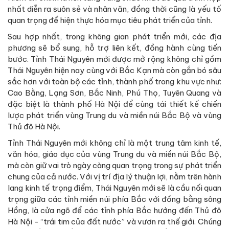
nhất diễn ra suôn sẻ và nhân văn, đồng thời cũng là yếu tố
quan trọng để hiện thực hóa mục tiêu phát triển của tỉnh.
Sau hợp nhất, trong không gian phát triển mới, các địa
phương sẽ bổ sung, hỗ trợ liên kết, đồng hành cùng tiến
bước. Tỉnh Thái Nguyên mới được mở rộng không chỉ gồm
Thái Nguyên hiện nay cùng với Bắc Kạn mà còn gắn bó sâu
sắc hơn với toàn bộ các tỉnh, thành phố trong khu vực như:
Cao Bằng, Lạng Sơn, Bắc Ninh, Phú Thọ, Tuyên Quang và
đặc biệt là thành phố Hà Nội để cùng tái thiết kế chiến
lược phát triển vùng Trung du và miền núi Bắc Bộ và vùng
Thủ đô Hà Nội.
Tỉnh Thái Nguyên mới không chỉ là một trung tâm kinh tế,
văn hóa, giáo dục của vùng Trung du và miền núi Bắc Bộ,
mà còn giữ vai trò ngày càng quan trọng trong sự phát triển
chung của cả nước. Với vị trí địa lý thuận lợi, nằm trên hành
lang kinh tế trọng điểm, Thái Nguyên mới sẽ là cầu nối quan
trọng giữa các tỉnh miền núi phía Bắc với đồng bằng sông
Hồng, là cửa ngõ để các tỉnh phía Bắc hướng đến Thủ đô
Hà Nội - “trái tim của đất nước” và vươn ra thế giới. Chúng