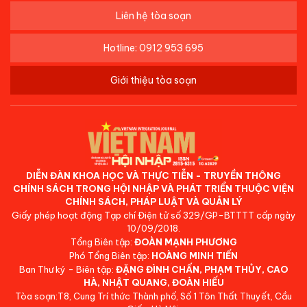
Liên hệ tòa soạn
Hotline: 0912 953 695
Giới thiệu tòa soạn
DIỄN ĐÀN KHOA HỌC VÀ THỰC TIỄN - TRUYỀN THÔNG
CHÍNH SÁCH TRONG HỘI NHẬP VÀ PHÁT TRIỂN THUỘC VIỆN
CHÍNH SÁCH, PHÁP LUẬT VÀ QUẢN LÝ
Giấy phép hoạt động Tạp chí Điện tử số 329/GP-BTTTT cấp ngày
10/09/2018.
Tổng Biên tập:
ĐOÀN MẠNH PHƯƠNG
Phó Tổng Biên tập:
HOÀNG MINH TIẾN
Ban Thư ký - Biên tập:
ĐẶNG ĐÌNH CHẤN, PHẠM THỦY, CAO
HÀ, NHẬT QUANG, ĐOÀN HIẾU
Tòa soạn:T8, Cung Trí thức Thành phố, Số 1 Tôn Thất Thuyết, Cầu