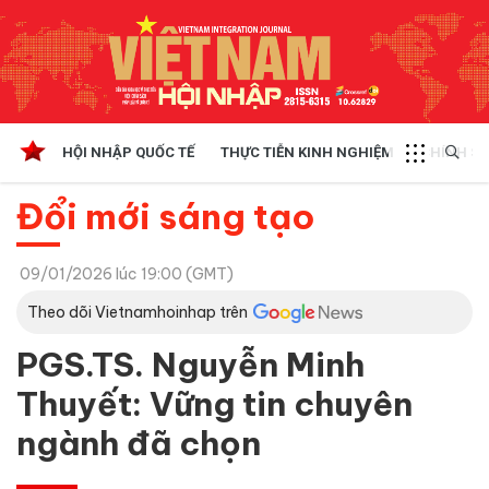
HỘI NHẬP QUỐC TẾ
THỰC TIỄN KINH NGHIỆM
CHÍNH SÁ
Đổi mới sáng tạo
09/01/2026 lúc 19:00 (GMT)
Theo dõi Vietnamhoinhap trên
PGS.TS. Nguyễn Minh
Thuyết: Vững tin chuyên
ngành đã chọn