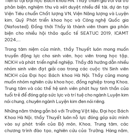
Tiến sĩ tại Đại học Bách khoa HN. Thầy tham gia với vai trò
phản biện, nghiệm thu và xét duyệt nhiều đề tài, dự án tại
Viện Tiêu chuẩn Chất lượng VN, Viện Năng lượng và Luyện
kim, Quỹ Phát triển khoa học và Công nghệ Quốc gia
(Nafosted). Đồng thời Thầy là thành viên tham gia phản
biện cho nhiều hội thảo quốc tế SEATUC 2019, ICAMT
2024,…
Trong tâm niệm của mình, thầy Thuyết luôn mong muốn
truyền động lực cho sinh viên, học viên trong học tập,
NCKH và phát triển nghề nghiệp. Thầy đã hướng dẫn nhiều
nhóm sinh viên đạt giải cao trong các cuộc thi Sinh viên
NCKH của Đại học Bách khoa Hà Nội. Thầy cũng mong
muốn nhóm nghiên cứu khoa học, đồng nghiệp trong Khoa,
Trung tâm và các thế hệ sinh viên phát huy tinh thần của
tuổi trẻ để đóng góp sức lực và trí tuệ cho ngành Luyện kim
nói chung, chuyên ngành Luyện kim đen nói riêng.
Những năm tháng gắn bó với Trường Vật liệu, Đại học Bách
Khoa Hà Nội, thầy Thuyết luôn nỗ lực đóng góp sức mình
vào sự phát triển của Bộ môn, Khoa, Trung tâm, các
chương trình đào tạo, nghiên cứu của Trường. Hàng năm,