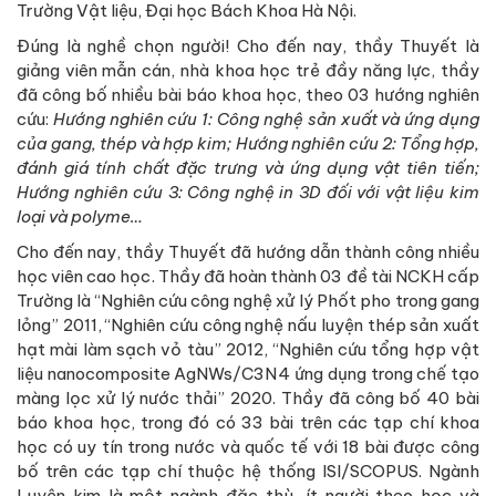
Trường Vật liệu, Đại học Bách Khoa Hà Nội.
Đúng là nghề chọn người! Cho đến nay, thầy Thuyết là
giảng viên mẫn cán, nhà khoa học trẻ đầy năng lực, thầy
đã công bố nhiều bài báo khoa học, theo 03 hướng nghiên
cứu:
Hướng nghiên cứu 1: Công nghệ sản xuất và ứng dụng
của gang, thép và hợp kim; Hướng nghiên cứu 2: Tổng hợp,
đánh giá tính chất đặc trưng và ứng dụng vật tiên tiến;
Hướng nghiên cứu 3: Công nghệ in 3D đối với vật liệu kim
loại và polyme…
Cho đến nay, thầy Thuyết đã hướng dẫn thành công nhiều
học viên cao học. Thầy đã hoàn thành 03 đề tài NCKH cấp
Trường là “Nghiên cứu công nghệ xử lý Phốt pho trong gang
lỏng” 2011, “Nghiên cứu công nghệ nấu luyện thép sản xuất
hạt mài làm sạch vỏ tàu” 2012, “Nghiên cứu tổng hợp vật
liệu nanocomposite AgNWs/C3N4 ứng dụng trong chế tạo
màng lọc xử lý nước thải” 2020. Thầy đã công bố 40 bài
báo khoa học, trong đó có 33 bài trên các tạp chí khoa
học có uy tín trong nước và quốc tế với 18 bài được công
bố trên các tạp chí thuộc hệ thống ISI/SCOPUS. Ngành
Luyện kim là một ngành đặc thù, ít người theo học và