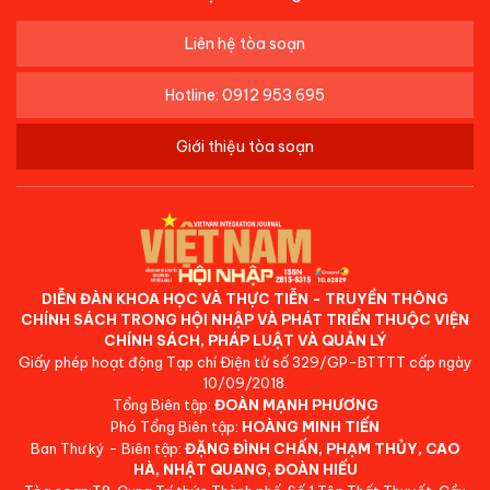
Liên hệ tòa soạn
Hotline: 0912 953 695
Giới thiệu tòa soạn
DIỄN ĐÀN KHOA HỌC VÀ THỰC TIỄN - TRUYỀN THÔNG
CHÍNH SÁCH TRONG HỘI NHẬP VÀ PHÁT TRIỂN THUỘC VIỆN
CHÍNH SÁCH, PHÁP LUẬT VÀ QUẢN LÝ
Giấy phép hoạt động Tạp chí Điện tử số 329/GP-BTTTT cấp ngày
10/09/2018.
Tổng Biên tập:
ĐOÀN MẠNH PHƯƠNG
Phó Tổng Biên tập:
HOÀNG MINH TIẾN
Ban Thư ký - Biên tập:
ĐẶNG ĐÌNH CHẤN, PHẠM THỦY, CAO
HÀ, NHẬT QUANG, ĐOÀN HIẾU