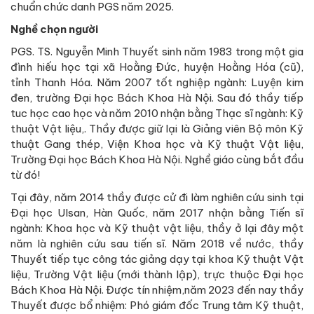
chuẩn chức danh PGS năm 2025.
Nghề chọn người
PGS. TS. Nguyễn Minh Thuyết sinh năm 1983 trong một gia
đình hiếu học tại xã Hoằng Đức, huyện Hoằng Hóa (cũ),
tỉnh Thanh Hóa. Năm 2007 tốt nghiệp ngành: Luyện kim
đen, trường Đại học Bách Khoa Hà Nội. Sau đó thầy tiếp
tuc học cao học và năm 2010 nhận bằng Thạc sĩ ngành: Kỹ
thuật Vật liệu,. Thầy được giữ lại là Giảng viên Bộ môn Kỹ
thuật Gang thép, Viện Khoa học và Kỹ thuật Vật liệu,
Trường Đại học Bách Khoa Hà Nội. Nghề giáo cùng bắt đầu
từ đó!
Tại đây, năm 2014 thầy được cử đi làm nghiên cứu sinh tại
Đại học Ulsan, Hàn Quốc, năm 2017 nhận bằng Tiến sĩ
ngành: Khoa học và Kỹ thuật vật liệu, thầy ở lại đây một
năm là nghiên cứu sau tiến sĩ. Năm 2018 về nước, thầy
Thuyết tiếp tục công tác giảng dạy tại khoa Kỹ thuật Vật
liệu, Trường Vật liệu (mới thành lập), trực thuộc Đại học
Bách Khoa Hà Nội. Được tín nhiệm,năm 2023 đến nay thầy
Thuyết được bổ nhiệm: Phó giám đốc Trung tâm Kỹ thuật,