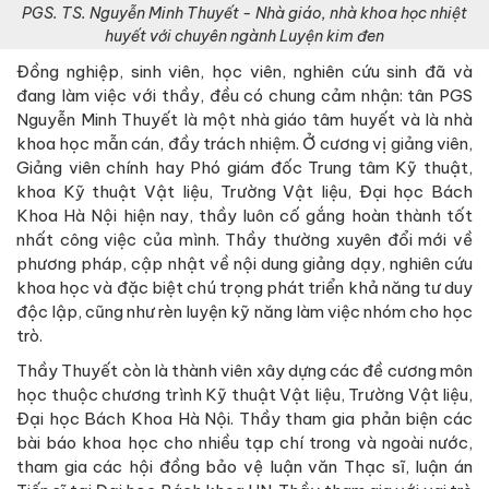
PGS. TS. Nguyễn Minh Thuyết - Nhà giáo, nhà khoa học nhiệt
huyết với chuyên ngành Luyện kim đen
Đồng nghiệp, sinh viên, học viên, nghiên cứu sinh đã và
đang làm việc với thầy, đều có chung cảm nhận: tân PGS
Nguyễn Minh Thuyết là một nhà giáo tâm huyết và là nhà
khoa học mẫn cán, đầy trách nhiệm. Ở cương vị giảng viên,
Giảng viên chính hay Phó giám đốc Trung tâm Kỹ thuật,
khoa Kỹ thuật Vật liệu, Trường Vật liệu, Đại học Bách
Khoa Hà Nội hiện nay, thầy luôn cố gắng hoàn thành tốt
nhất công việc của mình. Thầy thường xuyên đổi mới về
phương pháp, cập nhật về nội dung giảng dạy, nghiên cứu
khoa học và đặc biệt chú trọng phát triển khả năng tư duy
độc lập, cũng như rèn luyện kỹ năng làm việc nhóm cho học
trò.
Thầy Thuyết còn là thành viên xây dựng các đề cương môn
học thuộc chương trình Kỹ thuật Vật liệu, Trường Vật liệu,
Đại học Bách Khoa Hà Nội. Thầy tham gia phản biện các
bài báo khoa học cho nhiều tạp chí trong và ngoài nước,
tham gia các hội đồng bảo vệ luận văn Thạc sĩ, luận án