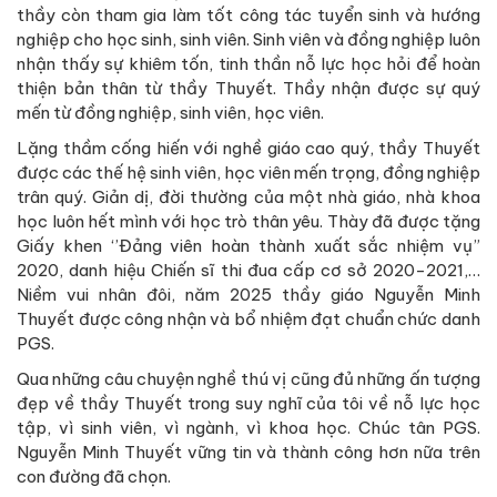
thầy còn tham gia làm tốt công tác tuyển sinh và hướng
nghiệp cho học sinh, sinh viên. Sinh viên và đồng nghiệp luôn
nhận thấy sự khiêm tốn, tinh thần nỗ lực học hỏi để hoàn
thiện bản thân từ thầy Thuyết. Thầy nhận được sự quý
mến từ đồng nghiệp, sinh viên, học viên.
Lặng thầm cống hiến với nghề giáo cao quý, thầy Thuyết
được các thế hệ sinh viên, học viên mến trọng, đồng nghiệp
trân quý. Giản dị, đời thường của một nhà giáo, nhà khoa
học luôn hết mình với học trò thân yêu. Thày đã được tặng
Giấy khen ‘’Đảng viên hoàn thành xuất sắc nhiệm vụ”
2020, danh hiệu Chiến sĩ thi đua cấp cơ sở 2020-2021,…
Niềm vui nhân đôi, năm 2025 thầy giáo Nguyễn Minh
Thuyết được công nhận và bổ nhiệm đạt chuẩn chức danh
PGS.
Qua những câu chuyện nghề thú vị cũng đủ những ấn tượng
đẹp về thầy Thuyết trong suy nghĩ của tôi về nỗ lực học
tập, vì sinh viên, vì ngành, vì khoa học. Chúc tân PGS.
Nguyễn Minh Thuyết vững tin và thành công hơn nữa trên
con đường đã chọn.