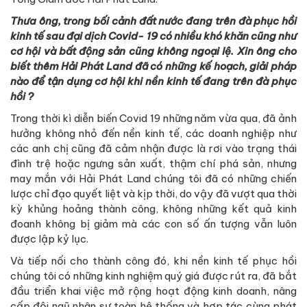
Thưa ông, trong bối cảnh đất nước đang trên đà phục hồi
kinh tế sau đại dịch Covid- 19 có nhiều khó khăn cũng như
cơ hội và bất động sản cũng không ngoại lệ. Xin ông cho
biết thêm Hải Phát Land đã có những kế hoạch, giải pháp
nào để tận dụng cơ hội khi nền kinh tế đang trên đà phục
hồi ?
Trong thời kì diễn biến Covid 19 những năm vừa qua, đã ảnh
hưởng không nhỏ đến nền kinh tế, các doanh nghiệp như
các anh chị cũng đã cảm nhận được là rơi vào trạng thái
đình trệ hoặc ngưng sản xuất, thậm chí phá sản, nhưng
may mắn với Hải Phát Land chúng tôi đã có những chiến
lược chỉ đạo quyết liệt và kịp thời, do vậy đã vượt qua thời
kỳ khủng hoảng thành công, không những kết quả kinh
đoanh không bị giảm mà các con số ấn tượng vẫn luôn
được lập kỷ lục.
Và tiếp nối cho thành công đó, khi nền kinh tế phục hồi
chúng tôi có những kinh nghiệm quý giá được rút ra, đã bắt
đầu triển khai việc mở rộng hoạt động kinh doanh, nâng
cấp đội ngũ nhân sự toàn hệ thống và hợp tác cùng phát