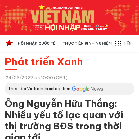
HỘI NHẬP QUỐC TẾ
THỰC TIỄN KINH NGHIỆM
CHÍNH SÁ
Phát triển Xanh
24/06/2022 lúc 10:00 (GMT)
Theo dõi Vietnamhoinhap trên
Ông Nguyễn Hữu Thắng:
Nhiều yếu tố lạc quan với
thị trường BĐS trong thời
gian tới