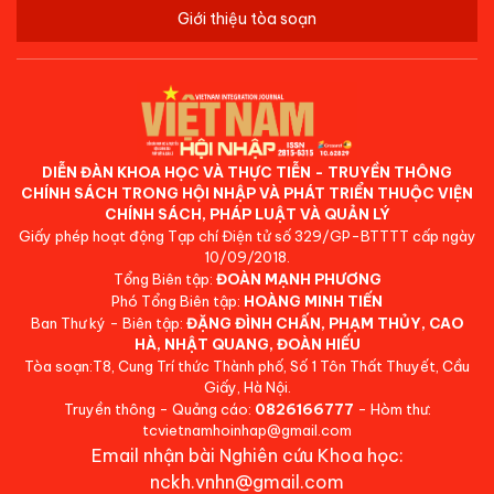
Giới thiệu tòa soạn
DIỄN ĐÀN KHOA HỌC VÀ THỰC TIỄN - TRUYỀN THÔNG
CHÍNH SÁCH TRONG HỘI NHẬP VÀ PHÁT TRIỂN THUỘC VIỆN
CHÍNH SÁCH, PHÁP LUẬT VÀ QUẢN LÝ
Giấy phép hoạt động Tạp chí Điện tử số 329/GP-BTTTT cấp ngày
10/09/2018.
Tổng Biên tập:
ĐOÀN MẠNH PHƯƠNG
Phó Tổng Biên tập:
HOÀNG MINH TIẾN
Ban Thư ký - Biên tập:
ĐẶNG ĐÌNH CHẤN, PHẠM THỦY, CAO
HÀ, NHẬT QUANG, ĐOÀN HIẾU
Tòa soạn:T8, Cung Trí thức Thành phố, Số 1 Tôn Thất Thuyết, Cầu
Giấy, Hà Nội.
Truyền thông - Quảng cáo:
0826166777
- Hòm thư:
tcvietnamhoinhap@gmail.com
Email nhận bài Nghiên cứu Khoa học:
nckh.vnhn@gmail.com