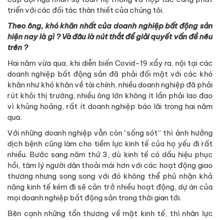
triển với các đối tác thân thiết của chúng tôi.
Theo ông, khó khăn nhất của doanh nghiệp bất động sản
hiện nay là gì ? Và đâu là nút thắt để giải quyết vấn đề nêu
trên ?
Hai năm vừa qua, khi diễn biến Covid-19 xẩy ra, nội tại các
doanh nghiệp bất động sản đã phải đối mặt với các khó
khăn như khó khăn về tài chính, nhiều doanh nghiệp đã phải
rút khỏi thị trường, nhiều ông lớn không ít lần phải lao đao
vì khủng hoảng, rất ít doanh nghiệp báo lãi trong hai năm
qua.
Với những doanh nghiệp vẫn còn “sống sót” thì ảnh hưởng
dịch bệnh cũng làm cho tiềm lực kinh tế của họ yếu đi rất
nhiều. Bước sang năm thứ 3, dù kinh tế có dấu hiệu phục
hồi, tâm lý người dân thoải mái hơn với các hoạt động giao
thương nhưng song song với đó không thể phủ nhận khả
năng kinh tế kém đi sẽ cản trở nhiều hoạt động, dự án của
mọi doanh nghiệp bất động sản trong thời gian tới.
Bên cạnh những tổn thương về mặt kinh tế, thì nhân lực