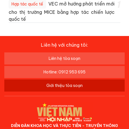
1
VEC mở hướng phát triển mới
Hợp tác quốc tế
cho thị trường MICE bằng hợp tác chiến lược
quốc tế
Liên hệ với chúng tôi:
Liên hệ tòa soạn
Hotline: 0912 953 695
Giới thiệu tòa soạn
DIỄN ĐÀN KHOA HỌC VÀ THỰC TIỄN - TRUYỀN THÔNG