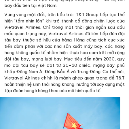
bay đầu tiên tại Việt Nam.
Vững vàng mặt đất, trên bầu trời, T&T Group tiếp tục thể
hiện “tầm nhìn lớn” khi trở thành cổ đông chiến lược của
Vietravel Airlines. Chỉ trong một thời gian ngắn sau dấu
mốc quan trọng này, Vietravel Airlines đã liên tiếp đón đội
tàu bay thuộc sở hữu của hãng. Hãng cũng tích cực xúc
tiến đàm phán với các nhà sản xuất máy bay, các hãng
hàng không quốc tế nhằm hiện thực hóa cam kết mở rộng
đội tàu bay, mạng lưới bay. Mục tiêu đến năm 2030, quy
mô đội tàu bay sẽ đạt từ 30-50 chiếc, mạng bay phủ
khắp Đông Nam Á, Đông Bắc Á và Trung Đông. Có thể nói,
Vietravel Airlines chính là mảnh ghép quan trọng để T&T
hoàn thiện hệ sinh thái hàng không, hướng tới xây dựng một
tập đoàn hàng không theo các mô hình quốc tế.