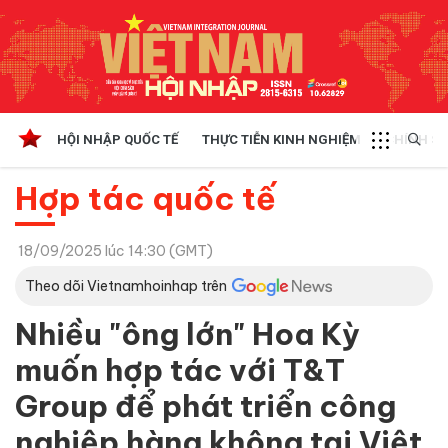
HỘI NHẬP QUỐC TẾ
THỰC TIỄN KINH NGHIỆM
CHÍNH SÁ
Hợp tác quốc tế
18/09/2025 lúc 14:30 (GMT)
Theo dõi Vietnamhoinhap trên
Nhiều "ông lớn" Hoa Kỳ
muốn hợp tác với T&T
Group để phát triển công
nghiệp hàng không tại Việt