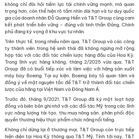
không chỉ đòi hỏi tiềm lực tài chính vững mạnh, mà quan
trọng hơn, còn thể hiện rõ tầm nhìn dài hạn và tư duy quốc
gia của doanh nhân Đỗ Quang Hiển và T&T Group cùng cam
kết phát triển bền vững – đúng với tinh thần Đảng, Chính
phủ đang kỳ vọng ở khu vực tư nhân.
Trên thực tế, trong nhiều năm qua, T&T Group và các công
ty thành viên trong hệ sinh thái đã không ngừng mở rộng
hợp tác với các đối tác chiến lược hàng đầu của Hoa Kỳ.
Trong lĩnh vực hàng không, tháng 2/2025 vừa qua, T&T
Group đã có buổi tiếp xúc và làm việc với hãng sản xuất
máy bay Boeing. Tại sự kiện, Boeing bày tỏ quan tâm và
đồng ý về mặt nguyên tắc để T&T trở thành đối tác chiến
lược của hãng tại Việt Nam và Đông Nam Á.
Trước đó, tháng 9/2021, T&T Group đã ký một loạt hợp
đồng và biên bản ghi nhớ với các đối tác Mỹ trong các lĩnh
vực năng lượng tái tạo, thu mua nông sản, phân phối độc
quyền thương hiệu thực phẩm chức năng nổi tiếng.
Không chỉ dừng lại ở thương mại, T&T Group còn trực tiếp
hiện diện tại Hoa Kỳ thông qua T&T Mỹ. Tính tới nay, T&T