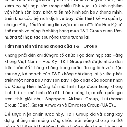
kiếm cơ hội hợp tác trong nhiều lĩnh vực, từ kinh nghiệm
vận hành sân bay, phát triển mô hình sân bay thông minh,
triển khai các tiện ích dịch vụ bay, đến thiết kế và quản lý
nhà ga. Đây đều là những lĩnh vực mà các đối tác Hoa Kỳ có
thế mạnh và cũng là những hạng mục T&T Group quan tâm,
hướng tới hợp tác sâu rộng trong tương lai.
Tầm nhìn lớn về hàng không của T&T Group
Không phải đến khi đứng ra tổ chức Tọa đàm hợp tác Hàng
không Việt Nam – Hoa Kỳ, T&T Group mới được nhắc đến
trên “bản đồ” hàng không trong nước. Trong lĩnh vực đặc
thù này, kế hoạch của T&T không chỉ dừng lại ở việc phát
triển một hãng bay hay sân bay. Tập đoàn của doanh nhân
Đỗ Quang Hiển hướng tới mô hình tập đoàn hàng không
tích hợp – mô hình đã rất thành công tại nhiều quốc gia
trên thế giới như: Singapore Airlines Group, Lufthansa
Group (Đức), Qatar Airways và Emirates Group (UAE)…
Để thực hiện chiến lược này, T&T Group đã và đang xây
dựng những nền móng vững chắc, sẵn sàng cho sự ra đời
của một hệ sinh thái hàng không hoàn chỉnh trong tương lai.