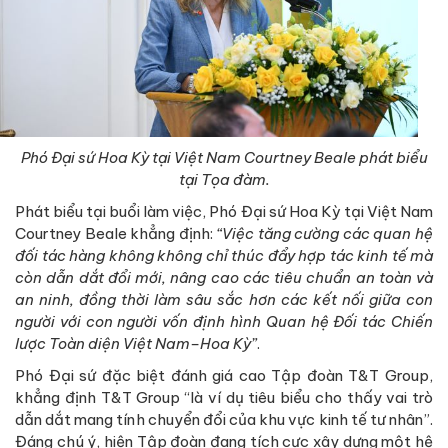
Phó Đại sứ Hoa Kỳ tại Việt Nam Courtney Beale phát biểu
tại Tọa đàm.
Phát biểu tại buổi làm việc, Phó Đại sứ Hoa Kỳ tại Việt Nam
Courtney Beale khẳng định:
“Việc tăng cường các quan hệ
đối tác hàng không không chỉ thúc đẩy hợp tác kinh tế mà
còn dẫn dắt đổi mới, nâng cao các tiêu chuẩn an toàn và
an ninh, đồng thời làm sâu sắc hơn các kết nối giữa con
người với con người vốn định hình Quan hệ Đối tác Chiến
lược Toàn diện Việt Nam–Hoa Kỳ”
.
Phó Đại sứ đặc biệt đánh giá cao Tập đoàn T&T Group,
khẳng định T&T Group “là ví dụ tiêu biểu cho thấy vai trò
dẫn dắt mang tính chuyển đổi của khu vực kinh tế tư nhân”.
Đáng chú ý, hiện Tập đoàn đang tích cực xây dựng một hệ