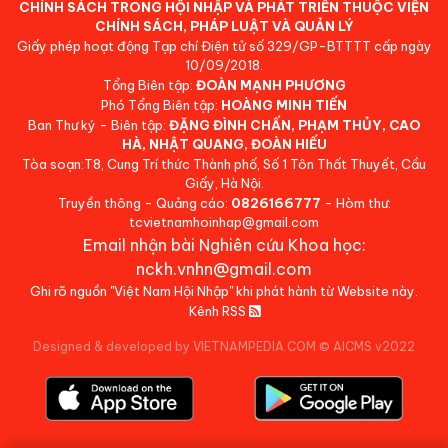
CHÍNH SÁCH TRONG HỘI NHẬP VÀ PHÁT TRIỂN THUỘC VIỆN
CHÍNH SÁCH, PHÁP LUẬT VÀ QUẢN LÝ
Giấy phép hoạt động Tạp chí Điện tử số 329/GP-BTTTT cấp ngày
10/09/2018.
Tổng Biên tập:
ĐOÀN MẠNH PHƯƠNG
Phó Tổng Biên tập:
HOÀNG MINH TIẾN
Ban Thư ký - Biên tập:
ĐẶNG ĐÌNH CHẤN, PHẠM THỦY, CAO
HÀ, NHẬT QUANG, ĐOÀN HIẾU
Tòa soạn:T8, Cung Trí thức Thành phố, Số 1 Tôn Thất Thuyết, Cầu
Giấy, Hà Nội.
Truyền thông - Quảng cáo:
0826166777
- Hòm thư:
tcvietnamhoinhap@gmail.com
Email nhận bài Nghiên cứu Khoa học:
nckh.vnhn@gmail.com
Ghi rõ nguồn "Việt Nam Hội Nhập" khi phát hành từ Website này.
Kênh RSS
Designed & developed by VIETNAMPEDIA.COM
©
AICMS v2022