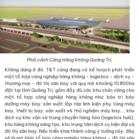
Phối cảnh Cảng Hàng không Quảng Trị.
Không dừng ở đó, T&T cũng đang có kế hoạch phát triển
một tổ hợp công nghiệp hàng không - logistics - dịch vụ -
thương mại - đô thị sân bay với quy mô khoảng 10.800ha
đặt tại tỉnh Quảng Trị; gồm đầy đủ các khu chức năng cho
một tổ hợp công nghiệp hàng không như: bảo trì bảo
dưỡng máy bay, sản xuất lắp ráp linh kiện phụ tùng máy
bay, thiết bị bay, sản xuất và thử nghiệm máy bay…, khu
dịch vụ kho vận và trung chuyển hàng hóa (logistics hub),
khu hàng không sáng tạo, khu trung tâm dịch vụ hiện đại và
đô thị sân bay. Nếu triển khai thành công ý tưởng này, đây
sẽ là mô hình tổ hợp công nghiệp hàng không - đô thị sân