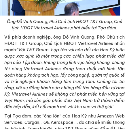
Ông Đỗ Vinh Quang, Phó Chủ tịch HĐQT T&T Group, Chủ
tịch HĐQT Vietravel Airlines phát biểu tại Tọa đàm.
Về phía doanh nghiệp, ông Đỗ Vinh Quang, Phó Chủ tịch
HĐQT T&T Group, Chủ tịch HĐQT Vietravel Airlines nhấn
mạnh:
“Với T&T Group, hợp tác với các đối tác Hoa Kỳ luôn
được xác định là một trong các chiến lược phát triển dài
hạn của Tập đoàn. Riêng trong lĩnh vực hàng không, chúng
tôi cùng Vietravel Airlines đang theo đuổi mô hình tập
đoàn hàng không tích hợp, lấy công nghệ, quản trị quốc tế
và trải nghiệm khách hàng làm trung tâm. Chúng tôi tin
rằng, với sự đồng hành của những đối tác hàng đầu từ Hoa
Kỳ, Vietravel Airlines sẽ không chỉ phát triển bền vững tại
Việt Nam, mà còn góp phần đưa Việt Nam trở thành điểm
đến hấp dẫn, kết nối mạnh mẽ với khu vực và thế giới
”.
Tại Tọa đàm, các “ông lớn” của Hoa Kỳ như Amazon Web
Services, Corgan, , GE Aerospace … đã chia sẻ nhiều thông
tin hữu ích. Trong khi đó, phía T&T Group cũng đề xuất, tìm