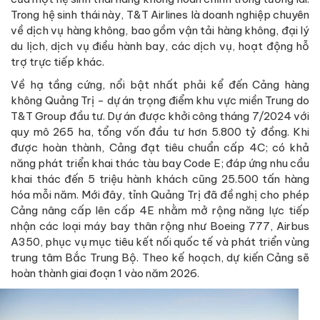
Trong hệ sinh thái này, T&T Airlines là doanh nghiệp chuyên
về dịch vụ hàng không, bao gồm vận tải hàng không, đại lý
du lịch, dịch vụ điều hành bay, các dịch vụ, hoạt động hỗ
trợ trực tiếp khác.
Về hạ tầng cứng, nổi bật nhất phải kể đến Cảng hàng
không Quảng Trị - dự án trọng điểm khu vực miền Trung do
T&T Group đầu tư. Dự án được khởi công tháng 7/2024 với
quy mô 265 ha, tổng vốn đầu tư hơn 5.800 tỷ đồng. Khi
được hoàn thành, Cảng đạt tiêu chuẩn cấp 4C; có khả
năng phát triển khai thác tàu bay Code E; đáp ứng nhu cầu
khai thác đến 5 triệu hành khách cũng 25.500 tấn hàng
hóa mỗi năm. Mới đây, tỉnh Quảng Trị đã đề nghị cho phép
Cảng nâng cấp lên cấp 4E nhằm mở rộng năng lực tiếp
nhận các loại máy bay thân rộng như Boeing 777, Airbus
A350, phục vụ mục tiêu kết nối quốc tế và phát triển vùng
trung tâm Bắc Trung Bộ. Theo kế hoạch, dự kiến Cảng sẽ
hoàn thành giai đoạn 1 vào năm 2026.