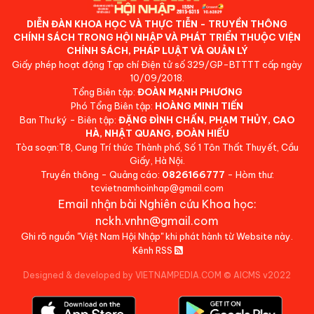
DIỄN ĐÀN KHOA HỌC VÀ THỰC TIỄN - TRUYỀN THÔNG
CHÍNH SÁCH TRONG HỘI NHẬP VÀ PHÁT TRIỂN THUỘC VIỆN
CHÍNH SÁCH, PHÁP LUẬT VÀ QUẢN LÝ
Giấy phép hoạt động Tạp chí Điện tử số 329/GP-BTTTT cấp ngày
10/09/2018.
Tổng Biên tập:
ĐOÀN MẠNH PHƯƠNG
Phó Tổng Biên tập:
HOÀNG MINH TIẾN
Ban Thư ký - Biên tập:
ĐẶNG ĐÌNH CHẤN, PHẠM THỦY, CAO
HÀ, NHẬT QUANG, ĐOÀN HIẾU
Tòa soạn:T8, Cung Trí thức Thành phố, Số 1 Tôn Thất Thuyết, Cầu
Giấy, Hà Nội.
Truyền thông - Quảng cáo:
0826166777
- Hòm thư:
tcvietnamhoinhap@gmail.com
Email nhận bài Nghiên cứu Khoa học:
nckh.vnhn@gmail.com
Ghi rõ nguồn "Việt Nam Hội Nhập" khi phát hành từ Website này.
Kênh RSS
Designed & developed by VIETNAMPEDIA.COM
©
AICMS v2022