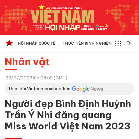
HỘI NHẬP QUỐC TẾ
THỰC TIỄN KINH NGHIỆM
CHÍNH SÁ
Nhân vật
23/07/2023 lúc 08:59 (GMT)
Theo dõi Vietnamhoinhap trên
Người đẹp Bình Định Huỳnh
Trần Ý Nhi đăng quang
Miss World Việt Nam 2023