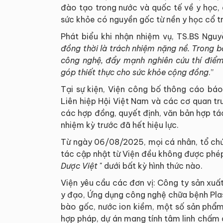
đào tạo trong nước và quốc tế về y học, 
sức khỏe có nguyền gốc từ nền y học cổ t
Phát biểu khi nhận nhiệm vụ, TS.BS Nguy
đồng thời là trách nhiệm nặng nề. Trong b
công nghệ, đẩy mạnh nghiên cứu
thí điể
góp thiết thực cho sức khỏe cộng đồng
.”
Tại sự kiện, Viện công bố thông cáo báo
Liên hiệp Hội Việt Nam và các cơ quan tr
các hợp đồng, quyết định, văn bản hợp tác
nhiệm kỳ trước đã hết hiệu lực.
Từ ngày 06/08/2025, mọi cá nhân, tổ ch
tác cập nhật từ Viện đều không được phé
Dược Việt
" dưới bất kỳ hình thức nào.
Viện yêu cầu các đơn vị: Công ty sản xu
y đạo, Ứng dụng công nghệ chữa bệnh Pla
bào gốc, nước ion kiềm, một số sản phẩ
hợp pháp, dự án mang tính tâm linh chấm 