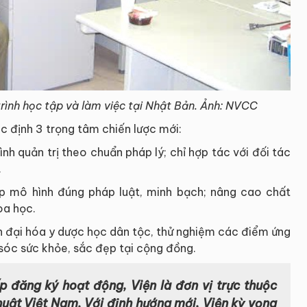
rình học tập và làm việc tại Nhật Bản. Ảnh: NVCC
 định 3 trọng tâm chiến lược mới:
nh quản trị theo chuẩn pháp lý; chỉ hợp tác với đối tác
.
ập mô hình đúng pháp luật, minh bạch; nâng cao chất
oa học.
ện đại hóa y dược học dân tộc, thử nghiệm các điểm ứng
sóc sức khỏe, sắc đẹp tại cộng đồng.
 đăng ký hoạt động, Viện là đơn vị trực thuộc
huật Việt Nam. Với định hướng mới, Viện kỳ vọng