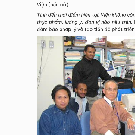
Viện (nếu có).
Tính đến thời điểm hiện tại, Viện
không
cò
thực
phẩm
, lương y, đơn vị nào nêu trên
.
Đ
đảm bảo pháp lý và tạo tiền đề phát triển