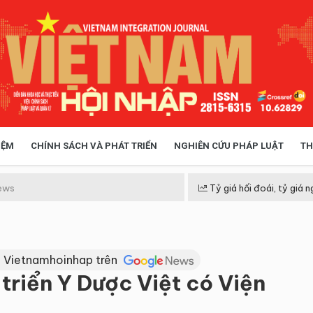
IỆM
CHÍNH SÁCH VÀ PHÁT TRIỂN
NGHIÊN CỨU PHÁP LUẬT
TH
HÓA XÃ HỘI
CHÍNH SÁCH
ews
Tỷ giá hối đoái, tỷ giá n
 TIỄN QUẢN LÝ
VIỆT NAM ĐIỂM ĐẾN
 Vietnamhoinhap trên
triển Y Dược Việt có Viện