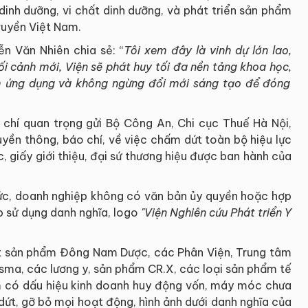
dinh dưỡng, vi chất dinh dưỡng, và phát triển sản phẩm
ruyền Việt Nam.
ễn Văn Nhiên chia sẻ: “
Tôi xem đây là vinh dự lớn lao,
ối cảnh mới, Viện sẽ
phát huy tối đa nền tảng khoa học
,
m
ứng dụng và không ngừng đổi mới sáng tạo để đóng
 chí quan trọng gửi Bộ Công An, Chi cục Thuế Hà Nội,
uyền thông, báo chí, về việc chấm dứt toàn bộ hiệu lực
, giấy giới thiệu, đại sứ thương hiệu được ban hành của
ức, doanh nghiệp không có văn bản ủy quyền hoặc hợp
p sử dụng danh nghĩa, logo
"Viện Nghiên cứu Phát triển Y
ất sản phẩm Đông Nam Dược, các Phân Viện, Trung tâm
sma, các lương y, sản phẩm CR.X, các loại sản phẩm tế
m có dấu hiệu kinh doanh huy động vốn, máy móc chưa
dứt, gỡ bỏ mọi hoạt động, hình ảnh dưới danh nghĩa của