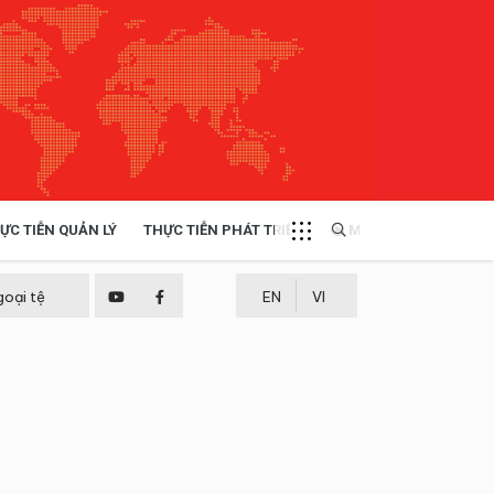
ỰC TIỄN QUẢN LÝ
THỰC TIỄN PHÁT TRIỂN
MULTIMEDIA
TÀI NGUYÊN - MÔI TRƯỜNG
goại tệ
EN
VI
THỰC TIỄN - KINH NGHIỆM