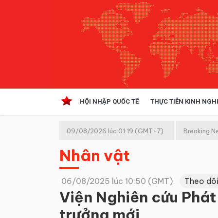
HỘI NHẬP QUỐC TẾ
THỰC TIỄN KINH NGH
HỘI NHẬP QUỐC TẾ
VĂN 
09/08/2026 lúc 01:19 (GMT+7)
Breaking N
Kinh tế hội nhập
Nhân vật
Doanh nghiệp
NGHIÊN CỨU PHÁP LUẬT
THỰC
06/08/2025 lúc 10:50 (GMT)
Theo dõi
Viện Nghiên cứu Phát 
trưởng mới