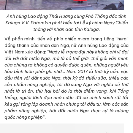
Anh hùng Lao động Thái Hương cùng Phó Thống đốc tỉnh
Kaluga V.V. Potemkin phát biểu tại Lễ kỷ niệm Ngày Chiến
thắng với nhân dân tỉnh Kaluga.
Về phần mình, tiến về phía chiếc micro trong tiếng “hura”
đồng thanh của nhân dân Nga, nữ Anh hùng Lao động của
Việt Nam xúc động:
“Ngày lễ trọng đại này không chỉ vĩ đại
đối với đất nước Nga, mà là cả thế giới, thế giới văn minh
của chúng ta không có quyền được quên, những người yêu
hòa bình luôn phải ghi nhớ... Năm 2017 là thời kỳ cấm vận
đầu tiên với đất nước Nga, thời kỳ đó thiếu sữa, thiếu các
sản phẩm nông nghiệp, tôi đã sang Nga với nghĩa cử thứ
nhất là tri ân, thứ hai bởi đó là thời điểm vàng, khi Tổng
thống, người lãnh đạo nhà nước đã có chính sách rất tốt
kêu gọi tầng lớp doanh nhân chúng tôi đầu tư, làm các sản
phẩm nông nghiệp, bởi đất nước Nga thực sự là cường
quốc nông nghiệp
”.