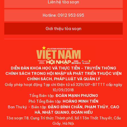
Liên hệ tòa soạn
Hotline: 0912 953 695
Giới thiệu tòa soạn
DIỄN ĐÀN KHOA HỌC VÀ THỰC TIỄN - TRUYỀN THÔNG
CHÍNH SÁCH TRONG HỘI NHẬP VÀ PHÁT TRIỂN THUỘC VIỆN
CHÍNH SÁCH, PHÁP LUẬT VÀ QUẢN LÝ
Giấy phép hoạt động Tạp chí Điện tử số 329/GP-BTTTT cấp ngày
10/09/2018.
Tổng Biên tập:
ĐOÀN MẠNH PHƯƠNG
Phó Tổng Biên tập:
HOÀNG MINH TIẾN
Ban Thư ký - Biên tập:
ĐẶNG ĐÌNH CHẤN, PHẠM THỦY, CAO
HÀ, NHẬT QUANG, ĐOÀN HIẾU
Tòa soạn:T8, Cung Trí thức Thành phố, Số 1 Tôn Thất Thuyết, Cầu
Giấy, Hà Nội.