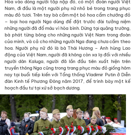
Hòa vào dòng người tấp nập đó, có một đoàn người Việt
Nam, đi đầu là một người phụ nữ nhỏ bé trong trang phục
màu đỏ tươi. Trên tay bà cầm một bó hoa cẩm chướng đỏ
– loại hoa người Nga dùng để đặt trước đài tưởng niệm
những người đã đổ máu vì hòa bình. Dừng tại quảng trường,
bà phát từng bông cho những người Việt Nam trong đoàn
của mình, và cả cho những người Nga đang chưa cầm theo
hoa. Người phụ nữ đó là bà Thái Hương – Anh hùng Lao
động của Việt Nam, người đã không còn xa lạ đối với nhiều
người dân Kaluga, người đã lần đầu tiên xuất hiện trên
truyền thông Nga cũng trong trang phục màu đỏ giống hôm
nay tại buổi tiếp kiến với Tổng thống Vladimir Putin ở Diễn
đàn Kinh tế Phương Đông năm 2017, để trình bày một kế
hoạch đầu tư tại xứ sở bạch dương.