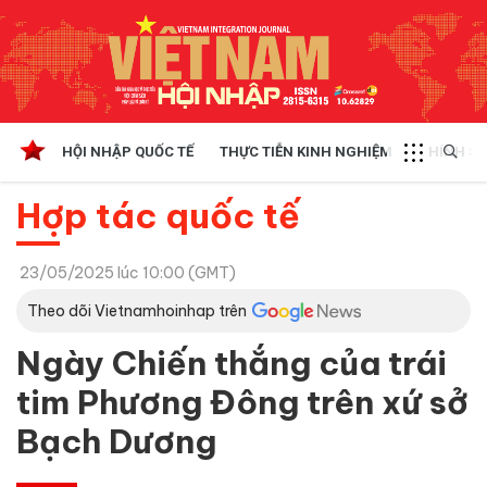
HỘI NHẬP QUỐC TẾ
THỰC TIỄN KINH NGHIỆM
CHÍNH SÁ
Hợp tác quốc tế
23/05/2025 lúc 10:00 (GMT)
Theo dõi Vietnamhoinhap trên
Ngày Chiến thắng của trái
tim Phương Đông trên xứ sở
Bạch Dương