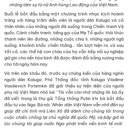
những tâm sự từ nữ Anh hùng Lao động của Việt Nam.
Buổi lễ bắt đầu bằng một chương trình nhạc kịch hoành
tráng với hàng trăm diễn viên là người dân Kaluga và cả
thân nhân của những người đã xuống trong Chiến tranh Vệ
quốc. Cảnh chiến tranh, tiếng gọi của Mẹ Tổ quốc thôi thúc
thanh niên lên đường, những cuộc chia li, những người ngã
xuống, khoảnh khắc chiến thắng… lần lượt hiện ra, và sau
tất cả, các thế hệ con cháu của họ vẫn tiếp nối sự nghiệp
giữ gìn cho nền hòa bình đã được đánh đổi bằng xương máu
cho tới ngày hôm nay.
Và trên sân khấu đó, trước sự chứng kiến của hàng nghìn
người dân Kaluga, Phó Thống đốc tỉnh Kaluga Vladimir
Vasilievich Potemkin đã giới thiệu sự hiện diện của người
phụ nữ Việt Nam nhỏ bé: “Tôi vẫn còn nhớ những lời bà ấy
đã viết trong lá thư gửi Tổng thống Putin khi bà bắt đầu
đầu tư vào Nga. Bà nói: ‘
Nhân dân Việt Nam vẫn nhớ đến sự
giúp đỡ chí tình mà Liên Xô đã dành cho chúng tôi trong
cuộc chiến chống lại chủ nghĩa đế quốc Mỹ, và bây giờ là
lúc chúng tôi giúp nước Nga phát triển nền kinh tế mới
’.