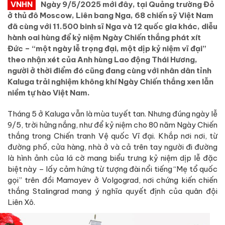
VNHN
Ngày 9/5/2025 mới đây, tại Quảng trường Đỏ
ở thủ đô Moscow, Liên bang Nga, 68 chiến sỹ Việt Nam
đã cùng với 11.500 binh sĩ Nga và 12 quốc gia khác, diễu
hành oai hùng để kỷ niệm Ngày Chiến thắng phát xít
Đức – “một ngày lễ trọng đại, một dịp kỷ niệm vĩ đại”
theo nhận xét của Anh hùng Lao động Thái Hương,
người ở thời điểm đó cũng đang cùng với nhân dân tỉnh
Kaluga trải nghiệm không khí Ngày Chiến thắng xen lẫn
niềm tự hào Việt Nam.
Tháng 5 ở Kaluga vẫn là mùa tuyết tan. Nhưng đúng ngày lễ
9/5, trời hửng nắng, như để kỷ niệm cho 80 năm Ngày Chiến
thắng trong Chiến tranh Vệ quốc Vĩ đại. Khắp nơi nơi, từ
đường phố, cửa hàng, nhà ở và cả trên tay người đi đường
là hình ảnh của lá cờ mang biểu trưng kỷ niệm dịp lễ đặc
biệt này – lấy cảm hứng từ tượng đài nổi tiếng “Mẹ tổ quốc
gọi” trên đồi Mamayev ở Volgograd, nơi chứng kiến chiến
thắng Stalingrad mang ý nghĩa quyết định của quân đội
Liên Xô.