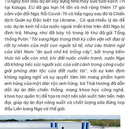
Từ ngày bắt đầu dự án xây dựng Nhà máy sữa tươi sạch TH
tại Kaluga, EU đã gia hạn 14 lần và mở rộng thêm 17 gói
cấm vận đối Nga. Rồi Covid-19 và tiếp ngay sau đó là Chiến
dịch Quân sự Đặc biệt tại Ukraine… Có quá nhiều lý do để
các dự án kinh tế của nước ngoài triển khai trên đất Nga bị
đình trệ. Nhưng, như đã bày tỏ trong lá thư đã gửi Tổng
thống Putin: “
Tôi sang Nga trong thời kỳ cấm vận với đạo lý
rất tự nhiên của một con người tử tế, như câu thành ngữ
của Việt Nam “ăn quả nhớ kẻ trồng cây”, bởi trong tiềm
thức tôi vẫn còn nhớ, khi đất nước chiến tranh, nước Nga
đã không tiếc sức người sức của sát cánh trong công cuộc
giải phóng dân tộc của đất nước tôi”
, với sự kiên định
không ngừng nghỉ và sự quyết tâm lớn mang phẩm hạnh
anh hùng của một dân tộc anh hùng, bà Thái Hương đã dẫn
dắt dự án đến chiến thắng, mang khoa học công nghệ,
khoa học quản trị để tạo ra một nền sản xuất tiên tiến, hiện
đại, giúp dự án đạt năng suất và chất lượng sữa đứng top
đầu Liên bang Nga và thế giới.