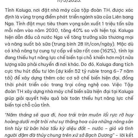
11/5/2025.
Tỉnh Kaluga, nơi đặt nhà máy của tập đoàn TH, được xác
định là vùng trọng điểm phát triển ngành sữa của Liên bang
Nga. Tỉnh đặt mục tiêu tham vọng sản xuất 1 triệu tấn sữa
mỗi năm vào năm 2030, tăng 40% so với hiện tại. Kaluga
hiện dẫn đầu cả nước Nga về tăng trưởng sữa thương mại
và năng suất bò sữa (trung bình 28 lít/con/ngày). Mặc dù
có khả năng tự cung tự cấp về sữa rất cao (162%), tỉnh lại
đang thiếu hụt năng lực chế biến tại chỗ khiến hơn một nửa
lượng sữa phải chuyển đi nơi khác. Do đó, Kaluga đang tích
cực thu hút đầu tư lớn (dự kiến 52 tỷ ruble trong 6-7 năm
tới) để xây dựng thêm các cơ sở chế biến hiện đại, đồng
thời phát triển các trang trại công nghệ cao. Việc Tập
đoàn TH xây dựng nhà máy chế biến sữa hiện đại tại Kaluga
giúp giải quyết hiệu quả bài toán thiếu hụt năng lực chế
biến tại chỗ của tỉnh.
“Năm tháng sẽ qua đi, hoa trái tràn muôn lối rực rỡ huy
hoàng dưới mặt trời như sự thăng hoa của những nông sản
tinh túy từ bản hòa tấu kỳ diệu đất – nước – gió và tình
người đậm đà thủy chung trên xứ sở Bạch Dương”
- lời kết