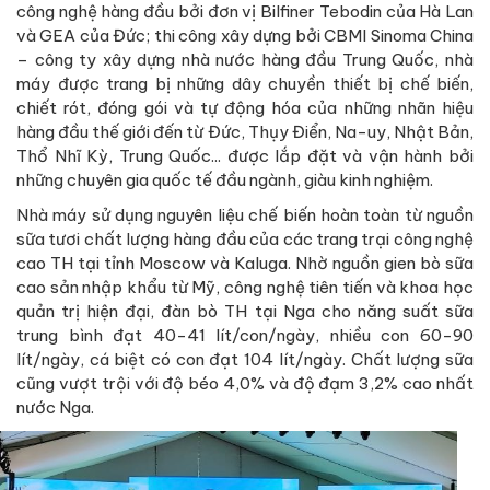
công nghệ hàng đầu bởi đơn vị Bilfiner Tebodin của Hà Lan
và GEA của Đức; thi công xây dựng bởi CBMI Sinoma China
– công ty xây dựng nhà nước hàng đầu Trung Quốc, nhà
máy được trang bị những dây chuyền thiết bị chế biến,
chiết rót, đóng gói và tự động hóa của những nhãn hiệu
hàng đầu thế giới đến từ Đức, Thụy Điển, Na-uy, Nhật Bản,
Thổ Nhĩ Kỳ, Trung Quốc... được lắp đặt và vận hành bởi
những chuyên gia quốc tế đầu ngành, giàu kinh nghiệm.
Nhà máy sử dụng nguyên liệu chế biến hoàn toàn từ nguồn
sữa tươi chất lượng hàng đầu của các trang trại công nghệ
cao TH tại tỉnh Moscow và Kaluga. Nhờ nguồn gien bò sữa
cao sản nhập khẩu từ Mỹ, công nghệ tiên tiến và khoa học
quản trị hiện đại, đàn bò TH tại Nga cho năng suất sữa
trung bình đạt 40-41 lít/con/ngày, nhiều con 60-90
lít/ngày, cá biệt có con đạt 104 lít/ngày. Chất lượng sữa
cũng vượt trội với độ béo 4,0% và độ đạm 3,2% cao nhất
nước Nga.