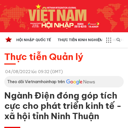
HỘI NHẬP QUỐC TẾ
THỰC TIỄN KINH NGHIỆM
CHÍNH SÁ
Thực tiễn Quản lý
04/08/2022 lúc 09:32 (GMT)
Theo dõi Vietnamhoinhap trên
Ngành Điện đóng góp tích
cực cho phát triển kinh tế -
xã hội tỉnh Ninh Thuận