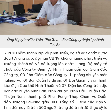
Ông Nguyễn Hữu Tiên, Phó Gíam đốc Công ty Điện lực Ninh
Thuận.
Qua 30 năm thành lập và phát triển, cơ sở vật chất được
đầu tư nâng cấp, đội ngũ CBNV không ngừng phát triển và
trưởng thành cả về số lượng lẫn chất lượng. Bộ máy tổ
chức của Công ty Điện lực Ninh Thuận gồm có: Giám đốc
Công ty, 03 Phó Giám đốc Công ty, 11 phòng chuyên môn
nghiệp vụ, 01 Ban Quản lý dự án, 01 Đội Quản lý vận hành
lưới điện Cao thế Ninh Thuận và 07 Điện lực đóng trên địa
bàn các huyện Ninh Sơn, Ninh Phước, Ninh Hải, Thuận Bắc,
Thuận Nam, thành phố Phan Rang-Tháp Chàm và Quần
đảo Trường Sa-Nhà giàn DK1. Tổng số CBNV của đơn vị
tính đến nay là trên 500 người; trong đó trình độ thạc sỹ là