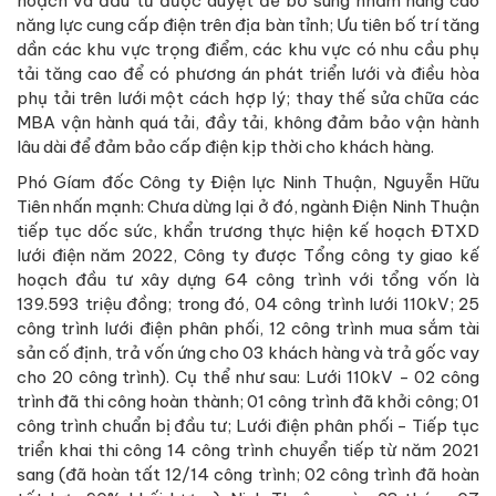
hoạch và đầu tư được duyệt để bổ sung nhằm nâng cao
năng lực cung cấp điện trên địa bàn tỉnh; Ưu tiên bố trí tăng
dần các khu vực trọng điểm, các khu vực có nhu cầu phụ
tải tăng cao để có phương án phát triển lưới và điều hòa
phụ tải trên lưới một cách hợp lý; thay thế sửa chữa các
MBA vận hành quá tải, đầy tải, không đảm bảo vận hành
lâu dài để đảm bảo cấp điện kịp thời cho khách hàng.
Phó Gíam đốc Công ty Điện lực Ninh Thuận, Nguyễn Hữu
Tiên nhấn mạnh: Chưa dừng lại ở đó, ngành Điện Ninh Thuận
tiếp tục dốc sức, khẩn trương thực hiện kế hoạch ĐTXD
lưới điện năm 2022, Công ty được Tổng công ty giao kế
hoạch đầu tư xây dựng 64 công trình với tổng vốn là
139.593 triệu đồng; trong đó, 04 công trình lưới 110kV; 25
công trình lưới điện phân phối, 12 công trình mua sắm tài
sản cố định, trả vốn ứng cho 03 khách hàng và trả gốc vay
cho 20 công trình). Cụ thể như sau: Lưới 110kV - 02 công
trình đã thi công hoàn thành; 01 công trình đã khởi công; 01
công trình chuẩn bị đầu tư; Lưới điện phân phối - Tiếp tục
triển khai thi công 14 công trình chuyển tiếp từ năm 2021
sang (đã hoàn tất 12/14 công trình; 02 công trình đã hoàn