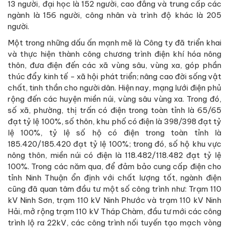
13 người, đại học là 152 người, cao đẳng và trung cấp các
ngành là 156 người, công nhân và trình độ khác là 205
người.
Một trong những dấu ấn mạnh mẽ là Công ty đã triển khai
và thực hiện thành công chương trình điện khí hóa nông
thôn, đưa điện đến các xã vùng sâu, vùng xa, góp phần
thúc đẩy kinh tế - xã hội phát triển; nâng cao đời sống vật
chất, tinh thần cho người dân. Hiện nay, mạng lưới điện phủ
rộng đến các huyện miền núi, vùng sâu vùng xa. Trong đó,
số xã, phường, thị trấn có điện trong toàn tỉnh là 65/65
đạt tỷ lệ 100%, số thôn, khu phố có điện là 398/398 đạt tỷ
lệ 100%, tỷ lệ số hộ có điện trong toàn tỉnh là
185.420/185.420 đạt tỷ lệ 100%; trong đó, số hộ khu vực
nông thôn, miền núi có điện là 118.482/118.482 đạt tỷ lệ
100%. Trong các năm qua, để đảm bảo cung cấp điện cho
tỉnh Ninh Thuận ổn định với chất lượng tốt, ngành điện
cũng đã quan tâm đầu tư một số công trình như: Trạm 110
kV Ninh Sơn, trạm 110 kV Ninh Phước và trạm 110 kV Ninh
Hải, mở rộng trạm 110 kV Tháp Chàm, đầu tư mới các công
trình lộ ra 22kV, các công trình nối tuyến tạo mạch vòng