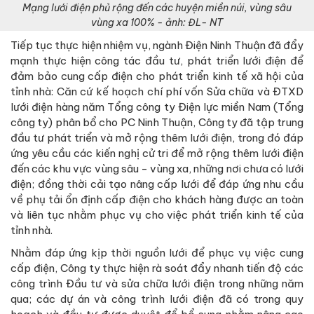
Mạng lưới điện phủ rộng đến các huyện miền núi, vùng sâu
vùng xa 100% - ảnh: ĐL- NT
Tiếp tục thực hiện nhiệm vụ, ngành Điện Ninh Thuận đã đẩy
mạnh thực hiện công tác đầu tư, phát triển lưới điện để
đảm bảo cung cấp điện cho phát triển kinh tế xã hội của
tỉnh nhà: Căn cứ kế hoạch chí phí vốn Sửa chữa và ĐTXD
lưới điện hàng năm Tổng công ty Điện lực miền Nam (Tổng
công ty) phân bổ cho PC Ninh Thuận, Công ty đã tập trung
đầu tư phát triển và mở rộng thêm lưới điện, trong đó đáp
ứng yêu cầu các kiến nghị cử tri để mở rộng thêm lưới điện
đến các khu vực vùng sâu - vùng xa, những nơi chưa có lưới
điện; đồng thời cải tạo nâng cấp lưới để đáp ứng nhu cầu
về phụ tải ổn định cấp điện cho khách hàng được an toàn
và liên tục nhằm phục vụ cho việc phát triển kinh tế của
tỉnh nhà.
Nhằm đáp ứng kịp thời nguồn lưới để phục vụ việc cung
cấp điện, Công ty thực hiện rà soát đẩy nhanh tiến độ các
công trình Đầu tư và sửa chữa lưới điện trong những năm
qua; các dự án và công trình lưới điện đã có trong quy