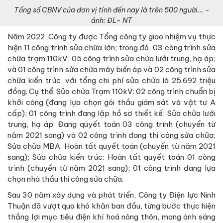
Tổng số CBNV của đơn vị tính đến nay là trên 500 người... -
ảnh: ĐL- NT
Năm 2022, Công ty được Tổng công ty giao nhiệm vụ thực
hiện 11 công trình sửa chữa lớn; trong đó, 03 công trình sửa
chữa trạm 110kV; 05 công trình sửa chữa lưới trung, hạ áp;
và 01 công trình sửa chữa máy biến áp và 02 công trình sửa
chữa kiến trúc, với tổng chi phí sửa chữa là 25.692 triệu
đồng. Cụ thể: Sửa chữa Trạm 110kV: 02 công trình chuẩn bị
khởi công (đang lựa chọn gói thầu giám sát và vật tư A
cấp); 01 công trình đang lập hồ sơ thiết kế; Sửa chữa lưới
trung, hạ áp: Đang quyết toán 03 công trình (chuyển từ
năm 2021 sang) và 02 công trình đang thi công sửa chữa;
Sửa chữa MBA: Hoàn tất quyết toán (chuyển từ năm 2021
sang); Sửa chữa kiến trúc: Hoàn tất quyết toán 01 công
trình (chuyển từ năm 2021 sang); 01 công trình đang lựa
chọn nhà thầu thi công sửa chữa.
Sau 30 năm xây dựng và phát triển, Công ty Điện lực Ninh
Thuận đã vượt qua khó khăn ban đầu, từng bước thực hiện
thắng lợi mục tiêu điện khí hoá nông thôn, mang ánh sáng