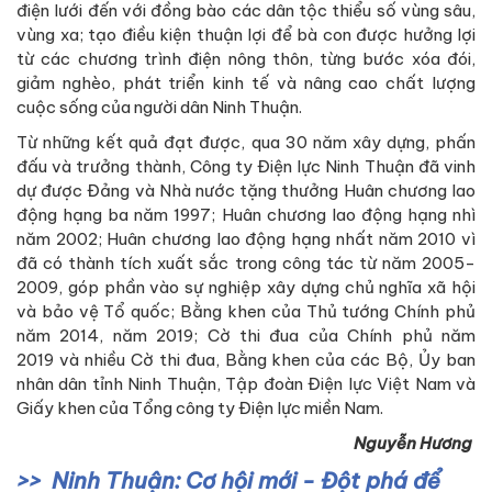
điện lưới đến với đồng bào các dân tộc thiểu số vùng sâu,
vùng xa; tạo điều kiện thuận lợi để bà con được hưởng lợi
từ các chương trình điện nông thôn, từng bước xóa đói,
giảm nghèo, phát triển kinh tế và nâng cao chất lượng
cuộc sống của người dân Ninh Thuận.
Từ những kết quả đạt được, qua 30 năm xây dựng, phấn
đấu và trưởng thành, Công ty Điện lực Ninh Thuận đã vinh
dự được Đảng và Nhà nước tặng thưởng Huân chương lao
động hạng ba năm 1997; Huân chương lao động hạng nhì
năm 2002; Huân chương lao động hạng nhất năm 2010 vì
đã có thành tích xuất sắc trong công tác từ năm 2005-
2009, góp phần vào sự nghiệp xây dựng chủ nghĩa xã hội
và bảo vệ Tổ quốc; Bằng khen của Thủ tướng Chính phủ
năm 2014, năm 2019; Cờ thi đua của Chính phủ năm
2019 và nhiều Cờ thi đua, Bằng khen của các Bộ, Ủy ban
nhân dân tỉnh Ninh Thuận, Tập đoàn Điện lực Việt Nam và
Giấy khen của Tổng công ty Điện lực miền Nam.
Nguyễn Hương
Ninh Thuận: Cơ hội mới - Đột phá để