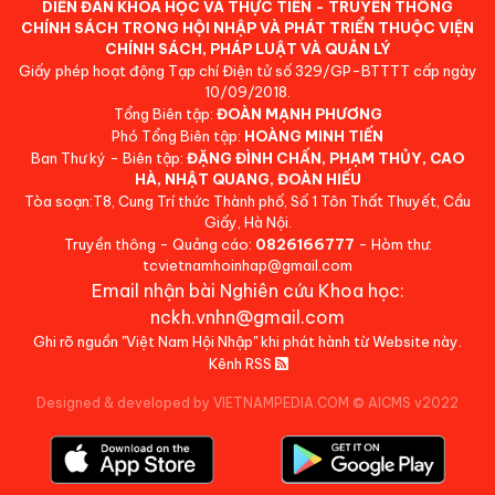
DIỄN ĐÀN KHOA HỌC VÀ THỰC TIỄN - TRUYỀN THÔNG
CHÍNH SÁCH TRONG HỘI NHẬP VÀ PHÁT TRIỂN THUỘC VIỆN
CHÍNH SÁCH, PHÁP LUẬT VÀ QUẢN LÝ
Giấy phép hoạt động Tạp chí Điện tử số 329/GP-BTTTT cấp ngày
10/09/2018.
Tổng Biên tập:
ĐOÀN MẠNH PHƯƠNG
Phó Tổng Biên tập:
HOÀNG MINH TIẾN
Ban Thư ký - Biên tập:
ĐẶNG ĐÌNH CHẤN, PHẠM THỦY, CAO
HÀ, NHẬT QUANG, ĐOÀN HIẾU
Tòa soạn:T8, Cung Trí thức Thành phố, Số 1 Tôn Thất Thuyết, Cầu
Giấy, Hà Nội.
Truyền thông - Quảng cáo:
0826166777
- Hòm thư:
tcvietnamhoinhap@gmail.com
Email nhận bài Nghiên cứu Khoa học:
nckh.vnhn@gmail.com
Ghi rõ nguồn "Việt Nam Hội Nhập" khi phát hành từ Website này.
Kênh RSS
Designed & developed by VIETNAMPEDIA.COM
©
AICMS v2022