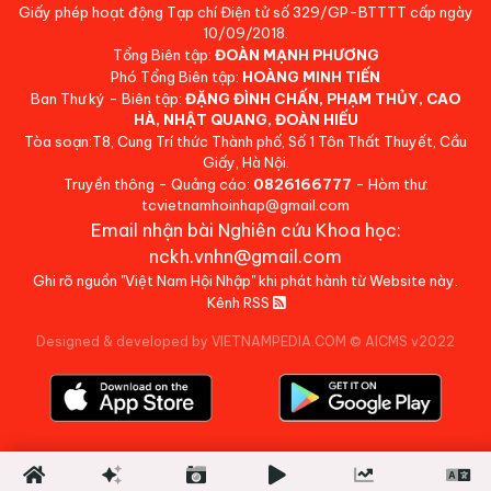
Giấy phép hoạt động Tạp chí Điện tử số 329/GP-BTTTT cấp ngày
10/09/2018.
Tổng Biên tập:
ĐOÀN MẠNH PHƯƠNG
Phó Tổng Biên tập:
HOÀNG MINH TIẾN
Ban Thư ký - Biên tập:
ĐẶNG ĐÌNH CHẤN, PHẠM THỦY, CAO
HÀ, NHẬT QUANG, ĐOÀN HIẾU
Tòa soạn:T8, Cung Trí thức Thành phố, Số 1 Tôn Thất Thuyết, Cầu
Giấy, Hà Nội.
Truyền thông - Quảng cáo:
0826166777
- Hòm thư:
tcvietnamhoinhap@gmail.com
Email nhận bài Nghiên cứu Khoa học:
nckh.vnhn@gmail.com
Ghi rõ nguồn "Việt Nam Hội Nhập" khi phát hành từ Website này.
Kênh RSS
Designed & developed by VIETNAMPEDIA.COM
©
AICMS v2022