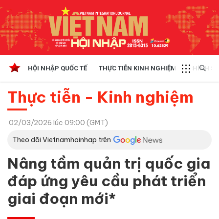
HỘI NHẬP QUỐC TẾ
THỰC TIỄN KINH NGHIỆM
CHÍNH SÁ
Thực tiễn - Kinh nghiệm
02/03/2026 lúc 09:00 (GMT)
Theo dõi Vietnamhoinhap trên
Nâng tầm quản trị quốc gia
đáp ứng yêu cầu phát triển
giai đoạn mới*