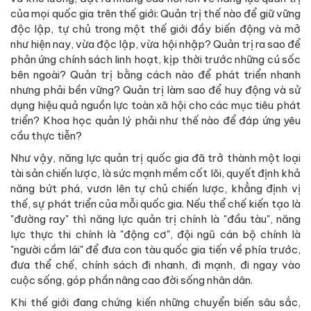
của mọi quốc gia trên thế giới: Quản trị thế nào để giữ vững
độc lập, tự chủ trong một thế giới đầy biến động và mở
như hiện nay, vừa độc lập, vừa hội nhập? Quản trị ra sao để
phản ứng chính sách linh hoạt, kịp thời trước những cú sốc
bên ngoài? Quản trị bằng cách nào để phát triển nhanh
nhưng phải bền vững? Quản trị làm sao để huy động và sử
dụng hiệu quả nguồn lực toàn xã hội cho các mục tiêu phát
triển? Khoa học quản lý phải như thế nào để đáp ứng yêu
cầu thực tiễn?
Như vậy, năng lực quản trị quốc gia đã trở thành một loại
tài sản chiến lược, là sức mạnh mềm cốt lõi, quyết định khả
năng bứt phá, vươn lên tự chủ chiến lược, khẳng định vị
thế, sự phát triển của mỗi quốc gia. Nếu thể chế kiến tạo là
"đường ray" thì năng lực quản trị chính là "đầu tàu", năng
lực thực thi chính là "động cơ", đội ngũ cán bộ chính là
"người cầm lái" để đưa con tàu quốc gia tiến về phía trước,
đưa thể chế, chính sách đi nhanh, đi mạnh, đi ngay vào
cuộc sống, góp phần nâng cao đời sống nhân dân.
Khi thế giới đang chứng kiến những chuyển biến sâu sắc,