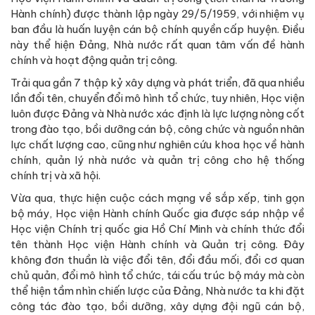
Hành chính) được thành lập ngày 29/5/1959, với nhiệm vụ
ban đầu là huấn luyện cán bộ chính quyền cấp huyện. Điều
này thể hiện Đảng, Nhà nước rất quan tâm vấn đề hành
chính và hoạt động quản trị công.
Trải qua gần 7 thập kỷ xây dựng và phát triển, đã qua nhiều
lần đổi tên, chuyển đổi mô hình tổ chức, tuy nhiên, Học viện
luôn được Đảng và Nhà nước xác định là lực lượng nòng cốt
trong đào tạo, bồi dưỡng cán bộ, công chức và nguồn nhân
lực chất lượng cao, cũng như nghiên cứu khoa học về hành
chính, quản lý nhà nước và quản trị công cho hệ thống
chính trị và xã hội.
Vừa qua, thực hiện cuộc cách mạng về sắp xếp, tinh gọn
bộ máy, Học viện Hành chính Quốc gia được sáp nhập về
Học viện Chính trị quốc gia Hồ Chí Minh và chính thức đổi
tên thành Học viện Hành chính và Quản trị công. Đây
không đơn thuần là việc đổi tên, đổi đầu mối, đổi cơ quan
chủ quản, đổi mô hình tổ chức, tái cấu trúc bộ máy mà còn
thể hiện tầm nhìn chiến lược của Đảng, Nhà nước ta khi đặt
công tác đào tạo, bồi dưỡng, xây dựng đội ngũ cán bộ,