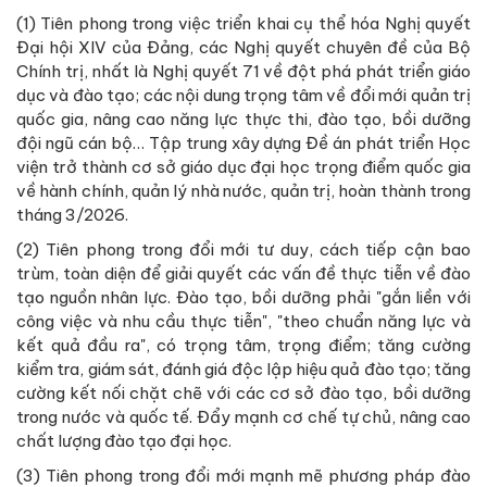
(1) Tiên phong trong việc triển khai cụ thể hóa Nghị quyết
Đại hội XIV của Đảng, các Nghị quyết chuyên đề của Bộ
Chính trị, nhất là Nghị quyết 71 về đột phá phát triển giáo
dục và đào tạo; các nội dung trọng tâm về đổi mới quản trị
quốc gia, nâng cao năng lực thực thi, đào tạo, bồi dưỡng
đội ngũ cán bộ… Tập trung xây dựng Đề án phát triển Học
viện trở thành cơ sở giáo dục đại học trọng điểm quốc gia
về hành chính, quản lý nhà nước, quản trị, hoàn thành trong
tháng 3/2026.
(2) Tiên phong trong đổi mới tư duy, cách tiếp cận bao
trùm, toàn diện để giải quyết các vấn đề thực tiễn về đào
tạo nguồn nhân lực. Đào tạo, bồi dưỡng phải "gắn liền với
công việc và nhu cầu thực tiễn", "theo chuẩn năng lực và
kết quả đầu ra", có trọng tâm, trọng điểm; tăng cường
kiểm tra, giám sát, đánh giá độc lập hiệu quả đào tạo; tăng
cường kết nối chặt chẽ với các cơ sở đào tạo, bồi dưỡng
trong nước và quốc tế. Đẩy mạnh cơ chế tự chủ, nâng cao
chất lượng đào tạo đại học.
(3) Tiên phong trong đổi mới mạnh mẽ phương pháp đào