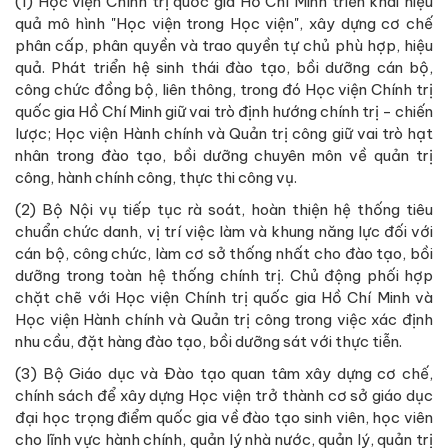
(1) Học viện Chính trị quốc gia Hồ Chí Minh triển khai hiệu
quả mô hình "Học viện trong Học viện", xây dựng cơ chế
phân cấp, phân quyền và trao quyền tự chủ phù hợp, hiệu
quả. Phát triển hệ sinh thái đào tạo, bồi dưỡng cán bộ,
công chức đồng bộ, liên thông, trong đó Học viện Chính trị
quốc gia Hồ Chí Minh giữ vai trò định hướng chính trị - chiến
lược; Học viện Hành chính và Quản trị công giữ vai trò hạt
nhân trong đào tạo, bồi dưỡng chuyên môn về quản trị
công, hành chính công, thực thi công vụ.
(2) Bộ Nội vụ tiếp tục rà soát, hoàn thiện hệ thống tiêu
chuẩn chức danh, vị trí việc làm và khung năng lực đối với
cán bộ, công chức, làm cơ sở thống nhất cho đào tạo, bồi
dưỡng trong toàn hệ thống chính trị. Chủ động phối hợp
chặt chẽ với Học viện Chính trị quốc gia Hồ Chí Minh và
Học viện Hành chính và Quản trị công trong việc xác định
nhu cầu, đặt hàng đào tạo, bồi dưỡng sát với thực tiễn.
(3) Bộ Giáo dục và Đào tạo quan tâm xây dựng cơ chế,
chính sách để xây dựng Học viện trở thành cơ sở giáo dục
đại học trọng điểm quốc gia về đào tạo sinh viên, học viên
cho lĩnh vực hành chính, quản lý nhà nước, quản lý, quản trị