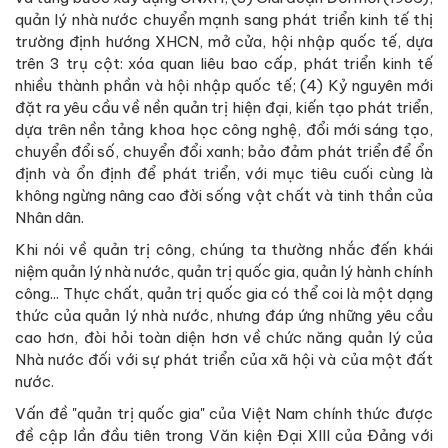
quản lý nhà nước chuyển mạnh sang phát triển kinh tế thị
trường định hướng XHCN, mở cửa, hội nhập quốc tế, dựa
trên 3 trụ cột: xóa quan liêu bao cấp, phát triển kinh tế
nhiều thành phần và hội nhập quốc tế; (4) Kỷ nguyên mới
đặt ra yêu cầu về nền quản trị hiện đại, kiến tạo phát triển,
dựa trên nền tảng khoa học công nghệ, đổi mới sáng tạo,
chuyển đổi số, chuyển đổi xanh; bảo đảm phát triển để ổn
định và ổn định để phát triển, với mục tiêu cuối cùng là
không ngừng nâng cao đời sống vật chất và tinh thần của
Nhân dân.
Khi nói về quản trị công, chúng ta thường nhắc đến khái
niệm quản lý nhà nước, quản trị quốc gia, quản lý hành chính
công... Thực chất, quản trị quốc gia có thể coi là một dạng
thức của quản lý nhà nước, nhưng đáp ứng những yêu cầu
cao hơn, đòi hỏi toàn diện hơn về chức năng quản lý của
Nhà nước đối với sự phát triển của xã hội và của một đất
nước.
Vấn đề "quản trị quốc gia" của Việt Nam chính thức được
đề cập lần đầu tiên trong Văn kiện Đại XIII của Đảng với