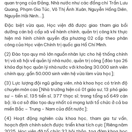
quan trọng của Đảng, Nhà nước như các đồng chí Trần Lưu
Quang, Phạm Gia Túc, Võ Thị Ánh Xuân, Nguyễn Hồng Diên,
Nguyễn Hải Ninh…].
Đặc biệt vừa qua, Học viện đã được giao tham gia bồi
dưỡng cán bộ cấp xã về hành chính, quản trị công khi thực
hiện mô hình chính quyền địa phương 02 cấp theo phân
công của Học viện Chính trị quốc gia Hồ Chí Minh.
(2) Đào tạo quy mô lớn nguồn nhân lực cho hệ thống chính
trị và xã hội về quản lý nhà nước, quản trị công [đào tạo 26
khóa đại học quản lý nhà nước với khoảng 30.000 sinh viên
chính quy, gần 50.000 sinh viên hệ vừa làm vừa học];
(3) Lực lượng đội ngũ giảng viên, nhà khoa học có trình độ
chuyên môn cao [Nhà trường hiện có 01 giáo sư, 13 phó giáo
sư – tiến sĩ, 135 tiến sĩ, 377 thạc sĩ; trong tổng số 649 cán
bộ; là cơ sở đào tạo duy nhất có mạng lưới tổ chức ở cả ba
miền Bắc – Trung - Nam của đất nước];
(4) Hoạt động nghiên cứu khoa học, tham gia tư vấn,
hoạch định chính sách được triển khai tích cực [Riêng năm
2025, Học viện đã tổ chức 32 hội thảo, tọa đàm khoa học