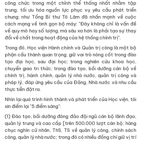
công chức trong một chỉnh thể thống nhất nhằm tập
trung, tối ưu hóa nguồn lực phục vụ yêu cầu phát triển
chung; như Tổng Bí thư Tô Lâm đã nhấn mạnh về cuộc
cách mạng về tinh gọn bộ máy: "Đây không chỉ là vấn đề
về quy mô hay số lượng, mà sâu xa hơn là phải tạo sự thay
đổi về chất trong hoạt động của hệ thống chính trị".
Trong đó, Học viện Hành chính và Quản trị công là một bộ
phận cấu thành quan trọng, giữ vai trò nòng cốt trong đào
tạo đại học, sau đại học; trong nghiên cứu khoa học,
chuyển giao tri thức; trong đào tạo, bồi dưỡng cán bộ về
chính trị, hành chính, quản lý nhà nước, quản trị công và
pháp lý, đáp ứng yêu cầu của Đảng, Nhà nước và nhu cầu
thực tiễn đặt ra.
Nhìn lại quá trình hình thành và phát triển của Học viện, tôi
xin điểm lại "5 điểm sáng":
(1) Đào tạo, bồi dưỡng đông đảo đội ngũ cán bộ lãnh đạo,
quản lý trung và cao cấp [trên 500.000 lượt cán bộ; hàng
chục nghìn cử nhân, ThS, TS về quản lý công, chính sách
công, quản lý nhà nước; trong đó có nhiều đồng chí giữ vị trí