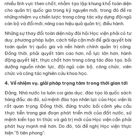
nhiều lĩnh vực then chốt, nhằm tạo lập khung khổ toàn diện
cho quản trị quốc gia trong kỷ nguyên mới, trong đó đề ra
những nhiệm vụ chiến lược trong công tác xây dựng đội ngũ
cán bộ và đổi mới, nâng cao hiệu quả quản trị, điều hành.
Những sự thay đổi toàn diện này đòi hỏi Học viện phải có tư
duy, phương pháp luận, cách tiếp cận mới để giải quyết bài
toán quản trị quốc gia và nền hành chính quản trị công.
Đồng thời, phải quyết tâm cao hơn, nỗ lực lớn hơn, hành
động quyết liệt, thực chất hơn trong công tác đào tạo, bồi
dưỡng nguồn nhân lực, đội ngũ cán bộ, công chức, viên
chức và công tác nghiên cứu khoa học.
4. Về nhiệm vụ, giải pháp trọng tâm trong thời gian tới
Đảng, Nhà nước ta luôn coi giáo dục, đào tạo là quốc sách
hàng đầu; do đó, sứ mệnh đào tạo nhân lực của Học viện là
rất quan trọng. Đồng thời, đứng trước bối cảnh yêu cầu
thực tiễn trong giai đoạn phát triển mới của đất nước, sứ
mệnh kiến tạo tri thức và giá trị mới của Học viện cần phải
phát huy mạnh mẽ hơn. Do đó, tôi đề nghị Học viện thực
hiện "5 tiên phong":