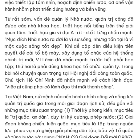
việc thiết lập tầm nhìn, hoạch định chiến lược, cơ chế vận
hành nhằm phát triển đúng hướng và bền vững.
Từ rất sớm, vấn đề quản lý Nhà nước, quản trị công đã
được các nhà khoa học, triết học nổi tiếng trên thế giới
quan tâm. Triết học gia vĩ đại A-rít-xtốt từng nhấn mạnh:
"Mục đích Nhà nước ra đời là vì sự sống, nhưng tồn tại là vì
một cuộc sống tốt đẹp". Khi đề cập đến điều kiện tiên
quyết để cải tổ bộ máy, xây dựng tổ chức của hệ thống
chính trị mới, V.I.Lênin đã nhấn mạnh: trước hết phải học
tập; thứ hai là phải dùng khoa học tổ chức, quản lý. Trong
bài nói chuyện quan trọng tại Hội nghị đổi công toàn quốc,
Chủ tịch Hồ Chí Minh đã nhấn mạnh về cách lãnh đạo:
"Việc gì cũng phải có lãnh đạo thì mới thành công".
Tại Việt Nam, sứ mệnh của nền hành chính công và năng lực
quản trị quốc gia trong mỗi giai đoạn lịch sử, đều gắn với
những mục tiêu quan trọng: (1) Thời kỳ phong kiến, mục tiêu
là "trị quốc, an dân", duy trì kỷ cương, phép nước; (2) Giai
đoạn kháng chiến, kiến quốc, mục tiêu là tập trung nguồn
lực, phục vụ sự nghiệp giải phóng dân tộc, bảo vệ Tổ quốc
và từng bước xây dựng CNXH; (3) Giai đoạn Đổi mới (1986),