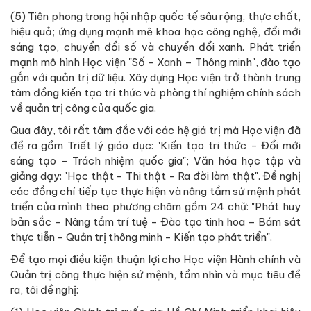
(5) Tiên phong trong hội nhập quốc tế sâu rộng, thực chất,
hiệu quả; ứng dụng mạnh mẽ khoa học công nghệ, đổi mới
sáng tạo, chuyển đổi số và chuyển đổi xanh. Phát triển
mạnh mô hình Học viện "Số - Xanh – Thông minh", đào tạo
gắn với quản trị dữ liệu. Xây dựng Học viện trở thành trung
tâm đồng kiến tạo tri thức và phòng thí nghiệm chính sách
về quản trị công của quốc gia.
Qua đây, tôi rất tâm đắc với các hệ giá trị mà Học viện đã
đề ra gồm Triết lý giáo dục: "Kiến tạo tri thức - Đổi mới
sáng tạo - Trách nhiệm quốc gia"; Văn hóa học tập và
giảng dạy: "Học thật - Thi thật - Ra đời làm thật". Đề nghị
các đồng chí tiếp tục thực hiện và nâng tầm sứ mệnh phát
triển của mình theo phương châm gồm 24 chữ: "Phát huy
bản sắc – Nâng tầm trí tuệ - Đào tạo tinh hoa – Bám sát
thực tiễn - Quản trị thông minh - Kiến tạo phát triển".
Để tạo mọi điều kiện thuận lợi cho Học viện Hành chính và
Quản trị công thực hiện sứ mệnh, tầm nhìn và mục tiêu đề
ra, tôi đề nghị: