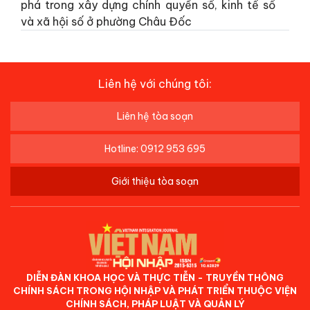
phá trong xây dựng chính quyền số, kinh tế số
và xã hội số ở phường Châu Đốc
Liên hệ với chúng tôi:
Liên hệ tòa soạn
Hotline: 0912 953 695
Giới thiệu tòa soạn
DIỄN ĐÀN KHOA HỌC VÀ THỰC TIỄN - TRUYỀN THÔNG
CHÍNH SÁCH TRONG HỘI NHẬP VÀ PHÁT TRIỂN THUỘC VIỆN
CHÍNH SÁCH, PHÁP LUẬT VÀ QUẢN LÝ