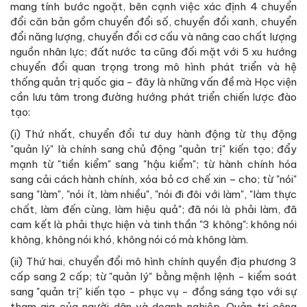
mang tính bước ngoặt, bên cạnh việc xác định 4 chuyển
đổi căn bản gồm chuyển đổi số, chuyển đổi xanh, chuyển
đổi năng lượng, chuyển đổi cơ cấu và nâng cao chất lượng
nguồn nhân lực; đất nước ta cũng đối mặt với 5 xu hướng
chuyển đổi quan trọng trong mô hình phát triển và hệ
thống quản trị quốc gia - đây là những vấn đề mà Học viện
cần lưu tâm trong đường hướng phát triển chiến lược đào
tạo:
(i) Thứ nhất, chuyển đổi tư duy hành động từ thụ động
"quản lý" là chính sang chủ động "quản trị" kiến tạo; đẩy
mạnh từ "tiền kiểm" sang "hậu kiểm"; từ hành chính hóa
sang cải cách hành chính, xóa bỏ cơ chế xin – cho; từ "nói"
sang "làm", "nói ít, làm nhiều", "nói đi đôi với làm", "làm thực
chất, làm đến cùng, làm hiệu quả"; đã nói là phải làm, đã
cam kết là phải thực hiện và tinh thần "3 không": không nói
không, không nói khó, không nói có mà không làm.
(ii) Thứ hai, chuyển đổi mô hình chính quyền địa phương 3
cấp sang 2 cấp; từ "quản lý" bằng mệnh lệnh - kiểm soát
sang "quản trị" kiến tạo - phục vụ - đồng sáng tạo với sự
tham gia của người dân và doanh nghiệp. Quản trị công