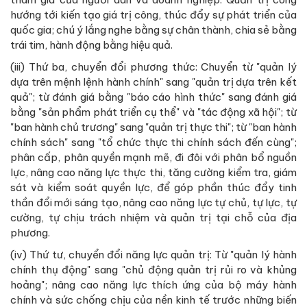
hướng tới kiến tạo giá trị công, thúc đẩy sự phát triển của
quốc gia; chú ý lắng nghe bằng sự chân thành, chia sẻ bằng
trái tim, hành động bằng hiệu quả.
(iii) Thứ ba, chuyển đổi phương thức: Chuyển từ "quản lý
dựa trên mệnh lệnh hành chính" sang "quản trị dựa trên kết
quả"; từ đánh giá bằng "báo cáo hình thức" sang đánh giá
bằng "sản phẩm phát triển cụ thể" và "tác động xã hội"; từ
"ban hành chủ trương" sang "quản trị thực thi"; từ "ban hành
chính sách" sang "tổ chức thực thi chính sách đến cùng";
phân cấp, phân quyền mạnh mẽ, đi đôi với phân bổ nguồn
lực, nâng cao năng lực thực thi, tăng cường kiểm tra, giám
sát và kiểm soát quyền lực, để góp phần thúc đẩy tinh
thần đổi mới sáng tạo, nâng cao năng lực tự chủ, tự lực, tự
cường, tự chịu trách nhiệm và quản trị tại chỗ của địa
phương.
(iv) Thứ tư, chuyển đổi năng lực quản trị: Từ "quản lý hành
chính thụ động" sang "chủ động quản trị rủi ro và khủng
hoảng"; nâng cao năng lực thích ứng của bộ máy hành
chính và sức chống chịu của nền kinh tế trước những biến