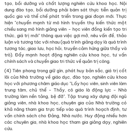
tạo, bồi dưỡng và chất lượng nghiên cứu khoa học. Nội
dung đào tạo, bồi dưỡng phải bám sát thực tiễn quản trị
quốc gia và thể chế phát triển trong giai đoạn mới. Thực
hiện "chuyển mạnh từ mô hình truyền thụ kiến thức một
chiều sang mô hình giảng viên - học viên đồng kiến tạo tri
thức, giá trị mới" thông qua việc gợi mở, nêu vấn đề, thảo
luận và tương tác với nhau (quá trình giảng dạy là quá trình
tương tác, giao lưu, học hỏi, truyền cảm hứng giữa thầy và
trò). Đẩy mạnh hoạt động nghiên cứu khoa học, tư vấn
chính sách và chuyển giao tri thức về quản trị công.
(4) Tiên phong trong giữ gìn, phát huy bản sắc, giá trị cốt
lõi của Nhà trường về giáo dục, đào tạo, nghiên cứu khoa
học với phương châm giáo dục "Lấy học viên, sinh viên làm
trung tâm, chủ thể - Thầy, cô giáo là động lực - Nhà
trường làm nền tảng, bệ đỡ". Tập trung xây dựng đội ngũ
giảng viên, nhà khoa học, chuyên gia của Nhà trường có
khả năng tham gia trực tiếp vào quá trình hoạch định, tư
vấn chính sách cho Đảng, Nhà nước. Huy động nhiều hơn
các chuyên gia, nhà khoa học tham gia giảng dạy, nghiên
cứu.