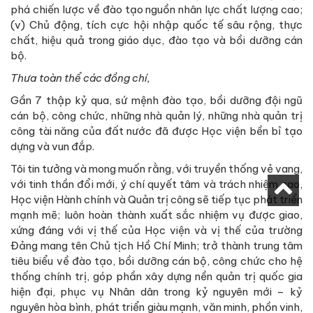
phá chiến lược về đào tạo nguồn nhân lực chất lượng cao;
(v) Chủ động, tích cực hội nhập quốc tế sâu rộng, thực
chất, hiệu quả trong giáo dục, đào tạo và bồi dưỡng cán
bộ.
Thưa toàn thể các đồng chí,
Gần 7 thập kỷ qua, sứ mệnh đào tạo, bồi dưỡng đội ngũ
cán bộ, công chức, những nhà quản lý, những nhà quản trị
công tài năng của đất nước đã được Học viện bền bỉ tạo
dựng và vun đắp.
Tôi tin tưởng và mong muốn rằng, với truyền thống vẻ vang,
với tinh thần đổi mới, ý chí quyết tâm và trách nhiệm cao,
Học viện Hành chính và Quản trị công sẽ tiếp tục phát triển
mạnh mẽ; luôn hoàn thành xuất sắc nhiệm vụ được giao,
xứng đáng với vị thế của Học viện và vị thế của trường
Đảng mang tên Chủ tịch Hồ Chí Minh; trở thành trung tâm
tiêu biểu về đào tạo, bồi dưỡng cán bộ, công chức cho hệ
thống chính trị, góp phần xây dựng nền quản trị quốc gia
hiện đại, phục vụ Nhân dân trong kỷ nguyên mới – kỷ
nguyên hòa bình, phát triển giàu mạnh, văn minh, phồn vinh,