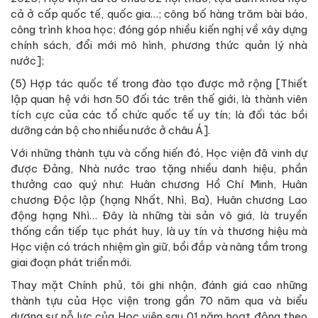
cả ở cấp quốc tế, quốc gia…; công bố hàng trăm bài báo,
công trình khoa học; đóng góp nhiều kiến nghị về xây dựng
chính sách, đổi mới mô hình, phương thức quản lý nhà
nước];
(5) Hợp tác quốc tế trong đào tạo được mở rộng [Thiết
lập quan hệ với hơn 50 đối tác trên thế giới, là thành viên
tích cực của các tổ chức quốc tế uy tín; là đối tác bồi
dưỡng cán bộ cho nhiều nước ở châu Á].
Với những thành tựu và cống hiến đó, Học viện đã vinh dự
được Đảng, Nhà nước trao tặng nhiều danh hiệu, phần
thưởng cao quý như: Huân chương Hồ Chí Minh, Huân
chương Độc lập (hạng Nhất, Nhì, Ba), Huân chương Lao
động hạng Nhì… Đây là những tài sản vô giá, là truyền
thống cần tiếp tục phát huy, là uy tín và thương hiệu mà
Học viện có trách nhiệm gìn giữ, bồi đắp và nâng tầm trong
giai đoạn phát triển mới.
Thay mặt Chính phủ, tôi ghi nhận, đánh giá cao những
thành tựu của Học viện trong gần 70 năm qua và biểu
dương sự nỗ lực của Học viện sau 01 năm hoạt động theo