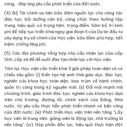
công… đáp ứng yêu cầu phát triển của đất nước.
(4) Bộ Tài chính ưu tiên bảo đảm nguồn lực cho công tác
đào tạo, bồi dưỡng cán bộ, công chức theo hướng tập
trung, hiệu quả, có trọng tâm, trọng điểm. Sớm bố trí kinh
phí để tiếp tục triển khai ngay giai đoạn II của Dự án đầu tư
xây dựng trụ sở chính của Học viện, bảo đảm phù hợp, tiết
kiệm, chống lãng phí.
(5) Các địa phương tổng hợp nhu cầu nhân lực của cấp
tỉnh, cấp xã để đề xuất đào tạo nhân lực với Học viện.
Tóm lại, Học viện cần triển khai 5 giải pháp toàn diện và có
chiều sâu gồm: (i) Kiến tạo hệ sinh thái giáo dục, đào tạo,
nghiên cứu khoa học toàn diện, bao trùm về hành chính,
quản trị công trong kỷ nguyên mới; (ii) Đổi mới mạnh mẽ
chương trình, giáo trình đào tạo, nghiên cứu khoa học dựa
trên chủ trương, đường lối, chính sách của Đảng, Nhà
nước, từ yêu cầu thực tiễn phát triển nhanh và bền vững
của đất nước; (iii) Phát triển Học viện trên nền tảng "Lấy
học viên là trung tâm, giảng viên là động lực, nhà trường là
nền tảng"; (iv) Góp phần đắc lực, hiệu quả thực hiện đột