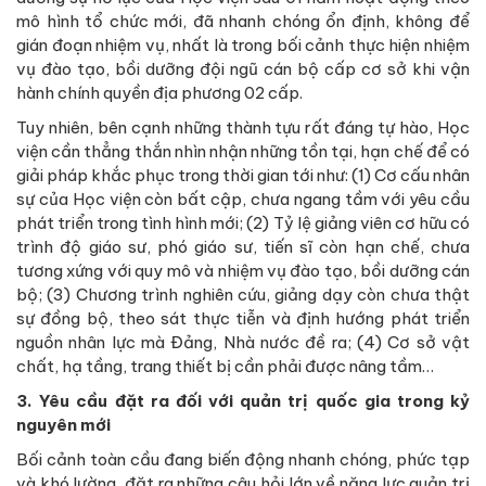
mô hình tổ chức mới, đã nhanh chóng ổn định, không để
gián đoạn nhiệm vụ, nhất là trong bối cảnh thực hiện nhiệm
vụ đào tạo, bồi dưỡng đội ngũ cán bộ cấp cơ sở khi vận
hành chính quyền địa phương 02 cấp.
Tuy nhiên, bên cạnh những thành tựu rất đáng tự hào, Học
viện cần thẳng thắn nhìn nhận những tồn tại, hạn chế để có
giải pháp khắc phục trong thời gian tới như: (1) Cơ cấu nhân
sự của Học viện còn bất cập, chưa ngang tầm với yêu cầu
phát triển trong tình hình mới; (2) Tỷ lệ giảng viên cơ hữu có
trình độ giáo sư, phó giáo sư, tiến sĩ còn hạn chế, chưa
tương xứng với quy mô và nhiệm vụ đào tạo, bồi dưỡng cán
bộ; (3) Chương trình nghiên cứu, giảng dạy còn chưa thật
sự đồng bộ, theo sát thực tiễn và định hướng phát triển
nguồn nhân lực mà Đảng, Nhà nước đề ra; (4) Cơ sở vật
chất, hạ tầng, trang thiết bị cần phải được nâng tầm…
3. Yêu cầu đặt ra đối với quản trị quốc gia trong kỷ
nguyên mới
Bối cảnh toàn cầu đang biến động nhanh chóng, phức tạp
và khó lường, đặt ra những câu hỏi lớn về năng lực quản trị