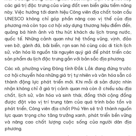
các giá trị đặc trưng của vùng đất ven biển giàu tiềm năng
này. Việc hướng tới danh hiệu Công viên địa chất toàn cầu
UNESCO không chỉ góp phần nâng cao vị thế của địa
phương mà còn tạo cơ hội xây dựng thương hiệu điểm đến,
quảng bá hình ảnh và thu hút khách du lịch trong nước,
quốc tế. Những cảnh quan như hệ thống vũng, vịnh, đảo
ven bờ, gành đá, bãi biển, rạn san hô cùng các di tích lịch
sử, văn hóa là nguồn tài nguyên quý giá để phát triển các
sản phẩm du lịch đặc trưng gắn với bản sắc địa phương.
Các xã, phường vùng Đông tỉnh Đắk Lắk đang đứng trước
cơ hội chuyển hóa những giá trị tự nhiên và văn hóa sẵn có
thành động lực phát triển mới. Khi mỗi di sản được nhìn
nhận không chỉ ở giá trị cảnh quan mà còn ở chiều sâu địa
chất, lịch sử, văn hóa và sinh thái, đồng thời cộng đồng
được đặt vào vị trí trung tâm của quá trình bảo tồn và
phát triển, Công viên địa chất Phú Yên sẽ trở thành nguồn
lực quan trọng cho tăng trưởng xanh, phát triển bền vững
và nâng cao chất lượng cuộc sống của người dân địa
phương.