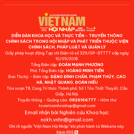
DIỄN ĐÀN KHOA HỌC VÀ THỰC TIỄN - TRUYỀN THÔNG
CHÍNH SÁCH TRONG HỘI NHẬP VÀ PHÁT TRIỂN THUỘC VIỆN
CHÍNH SÁCH, PHÁP LUẬT VÀ QUẢN LÝ
Giấy phép hoạt động Tạp chí Điện tử số 329/GP-BTTTT cấp ngày
10/09/2018.
Tổng Biên tập:
ĐOÀN MẠNH PHƯƠNG
Phó Tổng Biên tập:
HOÀNG MINH TIẾN
Ban Thư ký - Biên tập:
ĐẶNG ĐÌNH CHẤN, PHẠM THỦY, CAO
HÀ, NHẬT QUANG, ĐOÀN HIẾU
Tòa soạn:T8, Cung Trí thức Thành phố, Số 1 Tôn Thất Thuyết, Cầu
Giấy, Hà Nội.
Truyền thông - Quảng cáo:
0826166777
- Hòm thư:
tcvietnamhoinhap@gmail.com
Email nhận bài Nghiên cứu Khoa học:
nckh.vnhn@gmail.com
Ghi rõ nguồn "Việt Nam Hội Nhập" khi phát hành từ Website này.
Kênh RSS