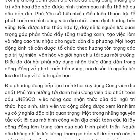
trị văn hóa đặc sắc được hình thành qua nhiều thế hệ cư
dân bản địa, Phú Yên sở hữu nhiều điều kiện thuận lợi để
phát triển mô hình công viên địa chất theo định hướng bền
vững. Nếu được khai thác hợp lý, đây sẽ là nguồn lực quan
trọng góp phần thúc đẩy tăng trưởng xanh, tạo việc làm
và nâng cao thu nhập cho người dân địa phương. Mọi hoạt
động kinh tế cần được tổ chức theo hướng tôn trọng các
giá trị tự nhiên, văn hóa và giới hạn chịu tải của môi trường.
Điều đó đòi hỏi phải xây dựng nhận thức đúng đắn trong
cộng đồng về phát triển bền vững, coi di sản là nguồn lực
lâu dài thay vì lợi ích ngắn hạn.
Địa phương đang tiếp tục triển khai xây dựng Công viên địa
chất Phú Yên hướng tới danh hiệu Công viên địa chất toàn
cầu UNESCO, việc nâng cao nhận thức của đội ngũ trí
thức, học sinh, sinh viên và cộng đồng được xem là nhiệm
vụ có ý nghĩa đặc biệt quan trọng. Một trong những nguyên
tắc cốt lõi của mô hình công viên địa chất toàn cầu là lấy
cộng đồng làm trung tâm của quá trình phát triển. Người
dân không chỉ là lực lượng tham gia bảo vệ di sản mà còn là