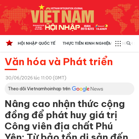
HỘI NHẬP QUỐC TẾ
THỰC TIỄN KINH NGHIỆM
CHÍNH SÁ
Văn hóa và Phát triển
30/06/2026 lúc 11:00 (GMT)
Theo dõi Vietnamhoinhap trên
Nâng cao nhận thức cộng
đồng để phát huy giá trị
Công viên địa chất Phú
Yên: Từ bảo tồn di sản đến