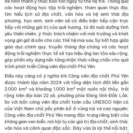
để hình thành ý thức bảo tồn ngay từ thế hệ trẻ. Thông qua
các hoạt động học tập trải nghiệm, tham quan thực địa,
tìm hiểu lịch sử địa chất, văn hóa và hệ sinh thái địa
phương, học sinh, sinh viên sẽ có điều kiện tiếp cận trực
tiếp với những giá trị của quê hương, từ đó nuôi dưỡng tình
yêu thiên nhiên, ý thức trách nhiệm với môi trường và khát
vọng gìn giữ di sản cho các thế hệ mai sau. Sự kết hợp giữa
giáo dục chính quy, truyền thông đại chúng và các hoạt
động trải nghiệm thực tế sẽ tạo hiệu ứng lan tỏa sâu rộng,
góp phần xây dựng nền tảng nhận thức vững chắc cho quá
trình phát triển Công viên địa chất Phú Yên.
Điều này càng có ý nghĩa khi Công viên địa chất Phú Yên
được thành lập năm 2024 với tổng diện tích đất liền gần
2.000 km² và khoảng 1.000 km² mặt nước nội thủy, trải
rộng trên địa bàn 22 xã, phường phía Đông tỉnh Đắk Lắk.
So với bốn công viên địa chất toàn cầu UNESCO hiện có
của Việt Nam chủ yếu phân bố ở vùng núi và cao nguyên,
Công viên địa chất Phú Yên mang đặc trưng riêng biệt của
không gian ven biển, nơi hội tụ các giá trị địa chất, sinh thái,
văn hóa và cảnh quan đặc sắc. Đây vừa là lợi thế nổi bật,