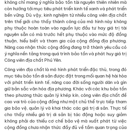
không chỉ mang ý nghĩa bảo tồn tài nguyên thiên nhiên mà
còn hướng tới mục tiêu phát triển kinh tế xanh và phát triển
bền vững. Dù vậy, kinh nghiệm từ nhiều công viên địa chất
trên thế giới cho thấy thành công của mô hình này không
phụ thuộc hoàn toàn vào nguồn lực đầu tư hay giá trị tài
nguyên sẵn có mà trước hết phụ thuộc vào mức độ đồng
thuận, hiểu biết và tham gia của cộng đồng địa phương.
Nâng cao nhận thức cộng đồng đang trở thành yêu cầu có
ý nghĩa nền tảng trong quá trình bảo tồn và phát huy giá trị
Công viên địa chất Phú Yên.
Công viên địa chất là mô hình phát triển đặc thù, trong đó
mục tiêu bảo tồn di sản được đặt trong mối quan hệ hài hòa
với phát triển kinh tế, nâng cao đời sống người dân và gìn
giữ bản sắc văn hóa địa phương. Khác với các khu bảo tồn
theo phương thức quản lý khép kín, công viên địa chất đề
cao vai trò của cộng đồng như một chủ thể trực tiếp tham
gia bảo vệ, quản lý và khai thác các giá trị di sản. Thực tế
cho thấy nhiều giá trị di sản bị tác động hoặc suy giảm
không phải do thiếu cơ chế bảo vệ mà xuất phát từ việc
cộng đồng chưa nhận thức đầy đủ về tầm quan trọng của