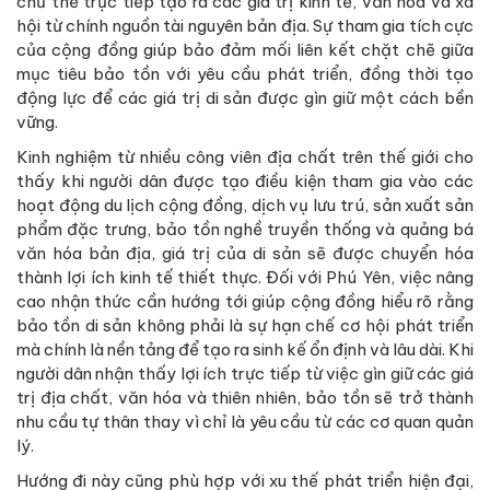
chủ thể trực tiếp tạo ra các giá trị kinh tế, văn hóa và xã
hội từ chính nguồn tài nguyên bản địa. Sự tham gia tích cực
của cộng đồng giúp bảo đảm mối liên kết chặt chẽ giữa
mục tiêu bảo tồn với yêu cầu phát triển, đồng thời tạo
động lực để các giá trị di sản được gìn giữ một cách bền
vững.
Kinh nghiệm từ nhiều công viên địa chất trên thế giới cho
thấy khi người dân được tạo điều kiện tham gia vào các
hoạt động du lịch cộng đồng, dịch vụ lưu trú, sản xuất sản
phẩm đặc trưng, bảo tồn nghề truyền thống và quảng bá
văn hóa bản địa, giá trị của di sản sẽ được chuyển hóa
thành lợi ích kinh tế thiết thực. Đối với Phú Yên, việc nâng
cao nhận thức cần hướng tới giúp cộng đồng hiểu rõ rằng
bảo tồn di sản không phải là sự hạn chế cơ hội phát triển
mà chính là nền tảng để tạo ra sinh kế ổn định và lâu dài. Khi
người dân nhận thấy lợi ích trực tiếp từ việc gìn giữ các giá
trị địa chất, văn hóa và thiên nhiên, bảo tồn sẽ trở thành
nhu cầu tự thân thay vì chỉ là yêu cầu từ các cơ quan quản
lý.
Hướng đi này cũng phù hợp với xu thế phát triển hiện đại,