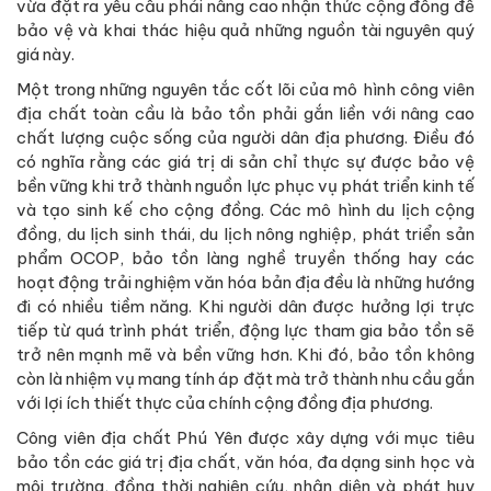
vừa đặt ra yêu cầu phải nâng cao nhận thức cộng đồng để
bảo vệ và khai thác hiệu quả những nguồn tài nguyên quý
giá này.
Một trong những nguyên tắc cốt lõi của mô hình công viên
địa chất toàn cầu là bảo tồn phải gắn liền với nâng cao
chất lượng cuộc sống của người dân địa phương. Điều đó
có nghĩa rằng các giá trị di sản chỉ thực sự được bảo vệ
bền vững khi trở thành nguồn lực phục vụ phát triển kinh tế
và tạo sinh kế cho cộng đồng. Các mô hình du lịch cộng
đồng, du lịch sinh thái, du lịch nông nghiệp, phát triển sản
phẩm OCOP, bảo tồn làng nghề truyền thống hay các
hoạt động trải nghiệm văn hóa bản địa đều là những hướng
đi có nhiều tiềm năng. Khi người dân được hưởng lợi trực
tiếp từ quá trình phát triển, động lực tham gia bảo tồn sẽ
trở nên mạnh mẽ và bền vững hơn. Khi đó, bảo tồn không
còn là nhiệm vụ mang tính áp đặt mà trở thành nhu cầu gắn
với lợi ích thiết thực của chính cộng đồng địa phương.
Công viên địa chất Phú Yên được xây dựng với mục tiêu
bảo tồn các giá trị địa chất, văn hóa, đa dạng sinh học và
môi trường, đồng thời nghiên cứu, nhận diện và phát huy