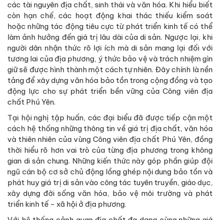
các tài nguyên địa chất, sinh thái và văn hóa. Khi hiểu biết
còn hạn chế, các hoạt động khai thác thiếu kiểm soát
hoặc những tác động tiêu cực từ phát triển kinh tế có thể
làm ảnh hưởng đến giá trị lâu dài của di sản. Ngược lại, khi
người dân nhận thức rõ lợi ích mà di sản mang lại đối với
tương lai của địa phương, ý thức bảo vệ và trách nhiệm gìn
giữ sẽ được hình thành một cách tự nhiên. Đây chính là nền
tảng để xây dựng văn hóa bảo tồn trong cộng đồng và tạo
động lực cho sự phát triển bền vững của Công viên địa
chất Phú Yên.
Tại hội nghị tập huấn, các đại biểu đã được tiếp cận một
cách hệ thống những thông tin về giá trị địa chất, văn hóa
và thiên nhiên của vùng Công viên địa chất Phú Yên, đồng
thời hiểu rõ hơn vai trò của từng địa phương trong không
gian di sản chung. Những kiến thức này góp phần giúp đội
ngũ cán bộ cơ sở chủ động lồng ghép nội dung bảo tồn và
phát huy giá trị di sản vào công tác tuyên truyền, giáo dục,
xây dựng đời sống văn hóa, bảo vệ môi trường và phát
triển kinh tế - xã hội ở địa phương.
Với hệ thống cảnh quan địa chất đa dạng cùng những giá