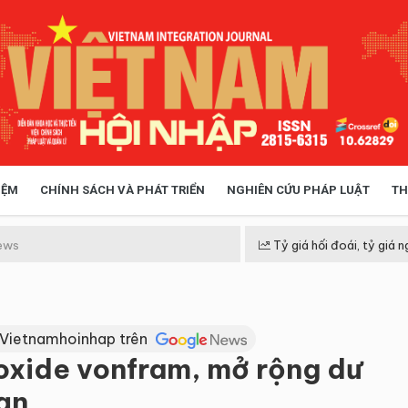
IỆM
CHÍNH SÁCH VÀ PHÁT TRIỂN
NGHIÊN CỨU PHÁP LUẬT
TH
HÓA XÃ HỘI
CHÍNH SÁCH
ews
Tỷ giá hối đoái, tỷ giá n
 TIỄN QUẢN LÝ
VIỆT NAM ĐIỂM ĐẾN
 Vietnamhoinhap trên
oxide vonfram, mở rộng dư
ạn