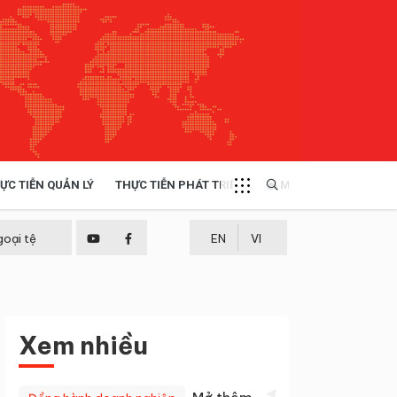
ỰC TIỄN QUẢN LÝ
THỰC TIỄN PHÁT TRIỂN
MULTIMEDIA
TÀI NGUYÊN - MÔI TRƯỜNG
goại tệ
EN
VI
THỰC TIỄN - KINH NGHIỆM
Xem nhiều