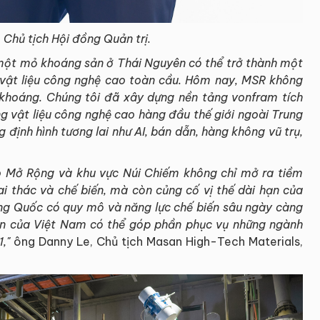
 Chủ tịch Hội đồng Quản trị.
g một mỏ khoáng sản ở Thái Nguyên có thể trở thành một
g vật liệu công nghệ cao toàn cầu. Hôm nay, MSR không
khoáng. Chúng tôi đã xây dựng nền tảng vonfram tích
ng vật liệu công nghệ cao hàng đầu thế giới ngoài Trung
định hình tương lai như AI, bán dẫn, hàng không vũ trụ,
o Mở Rộng và khu vực Núi Chiếm không chỉ mở ra tiềm
thác và chế biến, mà còn củng cố vị thế dài hạn của
ng Quốc có quy mô và năng lực chế biến sâu ngày càng
yên của Việt Nam có thể góp phần phục vụ những ngành
1,"
ông Danny Le, Chủ tịch Masan High-Tech Materials,