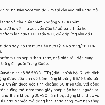
tấn tài nguyên vonfram đa kim tại khu vực Núi Pháo Mở
hai thác và chế biến thêm khoảng 20–30 năm.
ng trưởng với nhu cầu vốn đầu tư bổ sung thấp hơn,
vonfram lên hơn 8.000 tấn WO₃ để đáp ứng nhu cầu
ảm đòn bẩy, hỗ trợ mục tiêu đưa tỷ lệ Nợ ròng/EBITDA
6.
onfram tích hợp từ khai thác, chế biến sâu đến cung
 thế giới ngoài Trung Quốc.
Quyết định số 866/QĐ-TTg (điều chỉnh bởi Quyết định
ng được ước tính có tiềm năng khoảng 55,19 triệu tấn
Núi Chiếm được ước tính khoảng 60 triệu tấn. Với công
 tấn quặng mỗi năm theo giấy phép hiện hành, nguồn tài
ng cho thêm khoảng 20–30 năm hoạt động khai thác và
Núi Pháo từ một mỏ đang khai thác sang một nền tảng