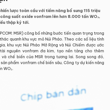
hiến lược toàn cầu với tiềm năng bổ sung 115 triệu
 công suất oxide vonfram lên hơn 8.000 tấn WO₃,
ều thập kỷ tới.
PCOM: MSR) công bố những bước tiến quan trọng trong
thác quanh khu vực mỏ Núi Pháo. Theo các số liệu tính
ia, khu vực Núi Pháo Mở Rộng và Núi Chiếm được ước
n tài nguyên vonfram đa kim, tạo nền tảng cho thêm
và chế biến của MSR trong tương lai. Song song đó,
c sản phẩm vonfram chế biến sâu, Công ty dự kiến nâng
ấn WO₃.