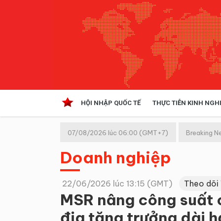
HỘI NHẬP QUỐC TẾ
THỰC TIỄN KINH NGH
HỘI NHẬP QUỐC TẾ
VĂN 
07/08/2026 lúc 06:00 (GMT+7)
Breaking N
Kinh tế hội nhập
Doanh nghiệp
Doanh nghiệp
NGHIÊN CỨU PHÁP LUẬT
THỰC
22/06/2026 lúc 13:15 (GMT)
Theo dõi
MSR nâng công suất 
địa tăng trưởng dài h