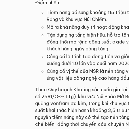
Điểm nhấn:
Tiềm năng bổ sung khoảng 115 triệu 
Rộng và khu vực Núi Chiếm.
Mở ra khả năng duy trì hoạt động k
Tận dụng hạ tầng hiện hữu, hỗ trợ tă
đồng thời mở rộng công suất oxide 
khách hàng ngày càng tăng.
Củng cố lộ trình tạo dòng tiền và gi
xuống dưới 1,0 lần vào cuối năm 202
Củng cố vị thế của MSR là nền tảng v
ứng vật liệu công nghệ cao hàng đầu
Theo Quy hoạch Khoáng sản quốc gia tại 
số 2581/QĐ-TTg), khu vực Núi Pháo Mở Rộ
quặng vonfram đa kim, trong khi khu vực 
suất khai thác hiện hành khoảng 3,5 triệu
nguyên tiềm năng này có thể tạo nền tả
chế biến, đồng thời chuyển câu chuyện 