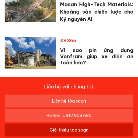
Masan High-Tech Materials:
Khoáng sản chiến lược cho
Kỷ nguyên AI
XE 365
Vì sao pin ứng dụng
Vonfram giúp xe điện an
toàn hơn?
Liên hệ với chúng tôi:
Liên hệ tòa soạn
Hotline: 0912 953 695
Giới thiệu tòa soạn