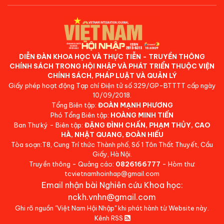
DIỄN ĐÀN KHOA HỌC VÀ THỰC TIỄN - TRUYỀN THÔNG
CHÍNH SÁCH TRONG HỘI NHẬP VÀ PHÁT TRIỂN THUỘC VIỆN
CHÍNH SÁCH, PHÁP LUẬT VÀ QUẢN LÝ
Giấy phép hoạt động Tạp chí Điện tử số 329/GP-BTTTT cấp ngày
10/09/2018.
Tổng Biên tập:
ĐOÀN MẠNH PHƯƠNG
Phó Tổng Biên tập:
HOÀNG MINH TIẾN
Ban Thư ký - Biên tập:
ĐẶNG ĐÌNH CHẤN, PHẠM THỦY, CAO
HÀ, NHẬT QUANG, ĐOÀN HIẾU
Tòa soạn:T8, Cung Trí thức Thành phố, Số 1 Tôn Thất Thuyết, Cầu
Giấy, Hà Nội.
Truyền thông - Quảng cáo:
0826166777
- Hòm thư:
tcvietnamhoinhap@gmail.com
Email nhận bài Nghiên cứu Khoa học:
nckh.vnhn@gmail.com
Ghi rõ nguồn "Việt Nam Hội Nhập" khi phát hành từ Website này.
Kênh RSS