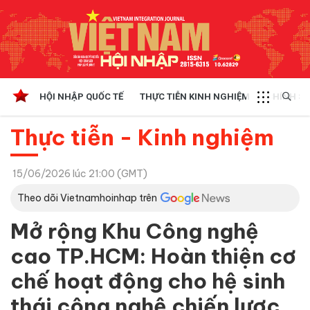
HỘI NHẬP QUỐC TẾ
THỰC TIỄN KINH NGHIỆM
CHÍNH SÁ
Thực tiễn - Kinh nghiệm
15/06/2026 lúc 21:00 (GMT)
Theo dõi Vietnamhoinhap trên
Mở rộng Khu Công nghệ
cao TP.HCM: Hoàn thiện cơ
chế hoạt động cho hệ sinh
thái công nghệ chiến lược