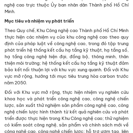
nghệ cao trực thuộc Ủy ban nhân dân Thành phố Hồ Chí
Minh.
Mục tiêu và nhiệm vụ phát triển
Theo Quy chế, Khu Công nghệ cao Thành phố Hồ Chí Minh
thực hiện các nhiệm vụ của khu công nghệ cao theo quy
định của pháp luật về công nghệ cao, trong đó tập trung
phát triển hệ thống kết cấu hạ tầng kỹ thuật, hạ tầng số,
hạ tầng công nghệ hiện đại, đồng bộ, thông minh, thân
thiện môi trường; hệ thống kết cấu hạ tầng kỹ thuật đảm
bảo kết nối thuận lợi với khu vực xung quanh. Đối với Khu
vực mở rộng, hướng tới mục tiêu trung hòa carbon trước
năm 2050.
Đối với Khu vực mở rộng, thực hiện nhiệm vụ nghiên cứu
khoa học và phát triển công nghệ cao, công nghệ chiến
lược, sản xuất thử nghiệm sản phẩm công nghệ cao, công
nghệ chiến lược hình thành từ kết quả nghiên cứu và phát
triển được thực hiện trong Khu Công nghệ cao; thử nghiệm
có kiểm soát công nghệ, sản phẩm và chính sách mới về
công nghệ cao, công nghệ chiến lược; hỗ trợ ươm tạo, liên