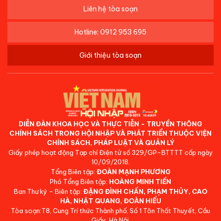
Liên hệ tòa soạn
Hotline: 0912 953 695
Giới thiệu tòa soạn
DIỄN ĐÀN KHOA HỌC VÀ THỰC TIỄN - TRUYỀN THÔNG
CHÍNH SÁCH TRONG HỘI NHẬP VÀ PHÁT TRIỂN THUỘC VIỆN
CHÍNH SÁCH, PHÁP LUẬT VÀ QUẢN LÝ
Giấy phép hoạt động Tạp chí Điện tử số 329/GP-BTTTT cấp ngày
10/09/2018.
Tổng Biên tập:
ĐOÀN MẠNH PHƯƠNG
Phó Tổng Biên tập:
HOÀNG MINH TIẾN
Ban Thư ký - Biên tập:
ĐẶNG ĐÌNH CHẤN, PHẠM THỦY, CAO
HÀ, NHẬT QUANG, ĐOÀN HIẾU
Tòa soạn:T8, Cung Trí thức Thành phố, Số 1 Tôn Thất Thuyết, Cầu
Giấy, Hà Nội.