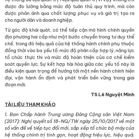
được đo lường bằng mức độ tuân thủ quy trình, mà còn
được phản ánh qua chất lượng phục vụ và giá trị tạo ra
cho người dân và doanh nghiệp.
Từ góc độ khái quát, có thể tiếp cận mô hình chính quyền
địa phương hai cấp như một bước chuyển trong tư duy thể
chế, trong đó hiệu quả của hệ thống hành chính phụ thuộc
đồng thời vào ba yếu tố: mức độ phân cấp hợp lý, năng lực
tổ chức thực thi và mức độ hoàn thiện của cơ chế kiểm
soát quyền lực. Sự kết hợp hài hòa giữa các yếu tố này là
điều kiện quan trọng để hướng tới một nền hành chính hiện
đại, vận hành ổn định và phát triển bền vững trong giai
đoạn mới.
TS Lê Nguyệt Minh
TÀI LIỆU THAM KHẢO
1. Ban Chấp hành Trung ương Đảng Cộng sản Việt Nam
(2017): Nghị quyết số 18-NQ/TW ngày 25/10/2017 về một
số vấn đề về tiếp tục đổi mới, sắp xếp tổ chức bộ máy của
hệ thống chính trị tinh gọn, hoạt động hiệu lực, hiệu quả.