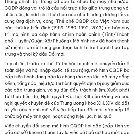
thống chính trị. Trong cơ cấu tổ chức bộ máy nhà nước,
CQĐP đóng vai trò là cầu nối trực tiếp giữa trung ương với
nhân dân, là nơi hiện thực hóa các chủ trương, đường lối và
cung ứng dịch vụ công. Thể chế CQĐP của Việt Nam qua
các thời kỳ hiến định (1959, 1980, 1992, 2013) cơ bản duy
trì mô hình ba cấp hành chính hoàn chỉnh (Tỉnh/Thành
phố; Huyện/Quận; Xã/Phường). Mô hình này đã hoàn thành
sứ mệnh lịch sử trong giai đoạn kinh tế kế hoạch hóa tập
trung và thời kỳ đầu Đổi mới.
Tuy nhiên, trước xu thế đô thị hóa mạnh mẽ, chuyển đổi số
toàn diện và hội nhập quốc tế sâu rộng, mô hình CQĐP ba
cấp hiện hành đang bộc lộ những rào cản lớn: bộ máy cồng
kềnh, tầng nấc, hiệu lực thi hành quyết định bị suy giảm qua
các cấp trung gian, và sự đùn đẩy trách nhiệm. Xuất phát
từ thực tiễn đó, Nghị quyết Đại hội XIII của Đảng và các
nghị quyết chuyên đề của Trung ương khóa XIII, XIV đã đặt
ra yêu cầu mạnh mẽ về việc tiếp tục đổi mới, sắp xếp tổ
chức bộ máy tinh gọn, hoạt động hiệu lực, hiệu quả.
Việc chuyển đổi sang mô hình CQĐP hai cấp (cấp tỉnh và
cấp cơ sở) không thuần túy là việc cắt bỏ cơ học một cấp