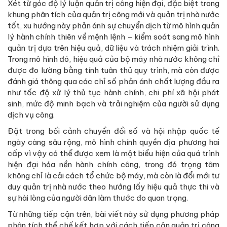
Xét từ góc độ lý luận quản trị công hiện đại, đặc biệt trong
khung phân tích của quản trị công mới và quản trị nhà nước
tốt, xu hướng này phản ánh sự chuyển dịch từ mô hình quản
lý hành chính thiên về mệnh lệnh – kiểm soát sang mô hình
quản trị dựa trên hiệu quả, dữ liệu và trách nhiệm giải trình.
Trong mô hình đó, hiệu quả của bộ máy nhà nước không chỉ
được đo lường bằng tính tuân thủ quy trình, mà còn được
đánh giá thông qua các chỉ số phản ánh chất lượng đầu ra
như tốc độ xử lý thủ tục hành chính, chi phí xã hội phát
sinh, mức độ minh bạch và trải nghiệm của người sử dụng
dịch vụ công.
Đặt trong bối cảnh chuyển đổi số và hội nhập quốc tế
ngày càng sâu rộng, mô hình chính quyền địa phương hai
cấp vì vậy có thể được xem là một biểu hiện của quá trình
hiện đại hóa nền hành chính công, trong đó trọng tâm
không chỉ là cải cách tổ chức bộ máy, mà còn là đổi mới tư
duy quản trị nhà nước theo hướng lấy hiệu quả thực thi và
sự hài lòng của người dân làm thước đo quan trọng.
Từ những tiếp cận trên, bài viết này sử dụng phương pháp
phân tích thể chế kết hợp với cách tiếp cận quản trị công