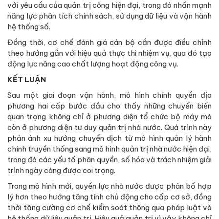
với yêu cầu của quản trị công hiện đại, trong đó nhấn mạnh
năng lực phân tích chính sách, sử dụng dữ liệu và vận hành
hệ thống số.
Đồng thời, cơ chế đánh giá cán bộ cần được điều chỉnh
theo hướng gắn với hiệu quả thực thi nhiệm vụ, qua đó tạo
động lực nâng cao chất lượng hoạt động công vụ.
KẾT LUẬN
Sau một giai đoạn vận hành, mô hình chính quyền địa
phương hai cấp bước đầu cho thấy những chuyển biến
quan trọng không chỉ ở phương diện tổ chức bộ máy mà
còn ở phương diện tư duy quản trị nhà nước. Quá trình này
phản ánh xu hướng chuyển dịch từ mô hình quản lý hành
chính truyền thống sang mô hình quản trị nhà nước hiện đại,
trong đó các yếu tố phân quyền, số hóa và trách nhiệm giải
trình ngày càng được coi trọng.
Trong mô hình mới, quyền lực nhà nước được phân bổ hợp
lý hơn theo hướng tăng tính chủ động cho cấp cơ sở, đồng
thời tăng cường cơ chế kiểm soát thông qua pháp luật và
hệ thống dữ liệu quản trị. Hiệu quả quản trị vì vậy không chỉ