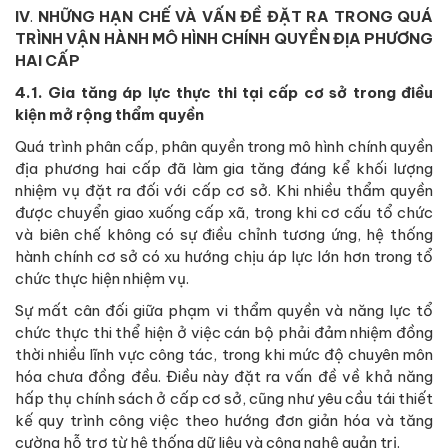
IV
.
NHỮNG HẠN CHẾ VÀ VẤN ĐỀ ĐẶT RA TRONG QUÁ
TRÌNH VẬN HÀNH MÔ HÌNH CHÍNH QUYỀN ĐỊA PHƯƠNG
HAI CẤP
4.1. Gia tăng áp lực thực thi tại cấp cơ sở trong điều
kiện mở rộng thẩm quyền
Quá trình phân cấp, phân quyền trong mô hình chính quyền
địa phương hai cấp đã làm gia tăng đáng kể khối lượng
nhiệm vụ đặt ra đối với cấp cơ sở. Khi nhiều thẩm quyền
được chuyển giao xuống cấp xã, trong khi cơ cấu tổ chức
và biên chế không có sự điều chỉnh tương ứng, hệ thống
hành chính cơ sở có xu hướng chịu áp lực lớn hơn trong tổ
chức thực hiện nhiệm vụ.
Sự mất cân đối giữa phạm vi thẩm quyền và năng lực tổ
chức thực thi thể hiện ở việc cán bộ phải đảm nhiệm đồng
thời nhiều lĩnh vực công tác, trong khi mức độ chuyên môn
hóa chưa đồng đều. Điều này đặt ra vấn đề về khả năng
hấp thụ chính sách ở cấp cơ sở, cũng như yêu cầu tái thiết
kế quy trình công việc theo hướng đơn giản hóa và tăng
cường hỗ trợ từ hệ thống dữ liệu và công nghệ quản trị.