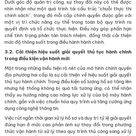
Dưới góc độ quản trị công, sự thay đổi này có thể được
nhìn nhận như một quá trình tái cấu trúc “chuỗi thực thi
chính sách”, trong đó mỗi cấp chính quyền được gắn với
một vị trí chức năng cụ thể trong toàn bộ quy trình ra
quyết định và tổ chức thực hiện. Điều này góp phần hạn
chế tình trạng phân tán trách nhiệm, đồng thời cải thiện
mức độ thông suốt trong điều hành hành chính.
3.2. Cải thiện hiệu suất giải quyết thủ tục hành chính
trong điều kiện vận hành mới
Một trong những biểu hiện rõ nét của mô hình chính quyền
địa phương hai cấp là sự cải thiện về hiệu suất giải quyết
thủ tục hành chính. Trong điều kiện số lượng hồ sơ tăng lên
nhưng hệ thống không bị quá tải tương ứng, có thể nhận
thấy xu hướng nâng cao năng lực xử lý của bộ máy hành
chính, gắn với việc chuẩn hóa quy trình và tăng cường ứng
dụng công nghệ thông tin.
Việc rút ngắn thời gian xử lý hồ sơ và duy trì tỷ lệ giải quyết
đúng hạn ở mức cao phản ánh sự thay đổi trong phương
thức vận hành từ xử lý theo quy trình thủ công sang xử lý