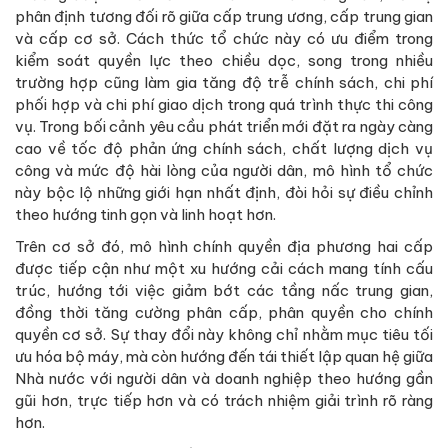
phân định tương đối rõ giữa cấp trung ương, cấp trung gian
và cấp cơ sở. Cách thức tổ chức này có ưu điểm trong
kiểm soát quyền lực theo chiều dọc, song trong nhiều
trường hợp cũng làm gia tăng độ trễ chính sách, chi phí
phối hợp và chi phí giao dịch trong quá trình thực thi công
vụ. Trong bối cảnh yêu cầu phát triển mới đặt ra ngày càng
cao về tốc độ phản ứng chính sách, chất lượng dịch vụ
công và mức độ hài lòng của người dân, mô hình tổ chức
này bộc lộ những giới hạn nhất định, đòi hỏi sự điều chỉnh
theo hướng tinh gọn và linh hoạt hơn.
Trên cơ sở đó, mô hình chính quyền địa phương hai cấp
được tiếp cận như một xu hướng cải cách mang tính cấu
trúc, hướng tới việc giảm bớt các tầng nấc trung gian,
đồng thời tăng cường phân cấp, phân quyền cho chính
quyền cơ sở. Sự thay đổi này không chỉ nhằm mục tiêu tối
ưu hóa bộ máy, mà còn hướng đến tái thiết lập quan hệ giữa
Nhà nước với người dân và doanh nghiệp theo hướng gần
gũi hơn, trực tiếp hơn và có trách nhiệm giải trình rõ ràng
hơn.