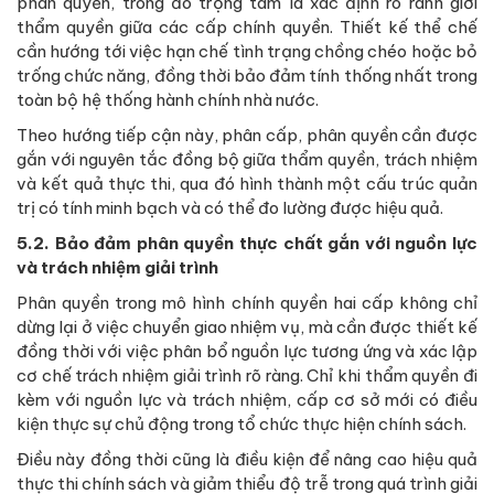
phân quyền, trong đó trọng tâm là xác định rõ ranh giới
thẩm quyền giữa các cấp chính quyền. Thiết kế thể chế
cần hướng tới việc hạn chế tình trạng chồng chéo hoặc bỏ
trống chức năng, đồng thời bảo đảm tính thống nhất trong
toàn bộ hệ thống hành chính nhà nước.
Theo hướng tiếp cận này, phân cấp, phân quyền cần được
gắn với nguyên tắc đồng bộ giữa thẩm quyền, trách nhiệm
và kết quả thực thi, qua đó hình thành một cấu trúc quản
trị có tính minh bạch và có thể đo lường được hiệu quả.
5.2. Bảo đảm phân quyền thực chất gắn với nguồn lực
và trách nhiệm giải trình
Phân quyền trong mô hình chính quyền hai cấp không chỉ
dừng lại ở việc chuyển giao nhiệm vụ, mà cần được thiết kế
đồng thời với việc phân bổ nguồn lực tương ứng và xác lập
cơ chế trách nhiệm giải trình rõ ràng. Chỉ khi thẩm quyền đi
kèm với nguồn lực và trách nhiệm, cấp cơ sở mới có điều
kiện thực sự chủ động trong tổ chức thực hiện chính sách.
Điều này đồng thời cũng là điều kiện để nâng cao hiệu quả
thực thi chính sách và giảm thiểu độ trễ trong quá trình giải