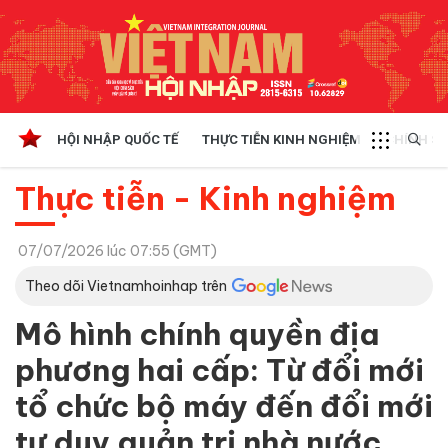
HỘI NHẬP QUỐC TẾ
THỰC TIỄN KINH NGHIỆM
CHÍNH SÁ
Thực tiễn - Kinh nghiệm
07/07/2026 lúc 07:55 (GMT)
Theo dõi Vietnamhoinhap trên
Mô hình chính quyền địa
phương hai cấp: Từ đổi mới
tổ chức bộ máy đến đổi mới
tư duy quản trị nhà nước