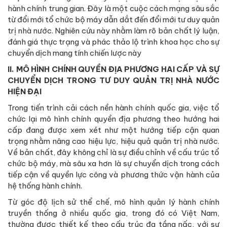
hành chính trung gian. Đây là một cuộc cách mạng sâu sắc
từ đổi mới tổ chức bộ máy dẫn dắt đến đổi mới tư duy quản
trị nhà nước. Nghiên cứu này nhằm làm rõ bản chất lý luận,
đánh giá thực trạng và phác thảo lộ trình khoa học cho sự
chuyển dịch mang tính chiến lược này
II. MÔ HÌNH CHÍNH QUYỀN ĐỊA PHƯƠNG HAI CẤP VÀ SỰ
CHUYỂN DỊCH TRONG TƯ DUY QUẢN TRỊ NHÀ NƯỚC
HIỆN ĐẠI
Trong tiến trình cải cách nền hành chính quốc gia, việc tổ
chức lại mô hình chính quyền địa phương theo hướng hai
cấp đang được xem xét như một hướng tiếp cận quan
trọng nhằm nâng cao hiệu lực, hiệu quả quản trị nhà nước.
Về bản chất, đây không chỉ là sự điều chỉnh về cấu trúc tổ
chức bộ máy, mà sâu xa hơn là sự chuyển dịch trong cách
tiếp cận về quyền lực công và phương thức vận hành của
hệ thống hành chính.
Từ góc độ lịch sử thể chế, mô hình quản lý hành chính
truyền thống ở nhiều quốc gia, trong đó có Việt Nam,
thường được thiết kế theo cấu trúc đa tầng nấc, với sự