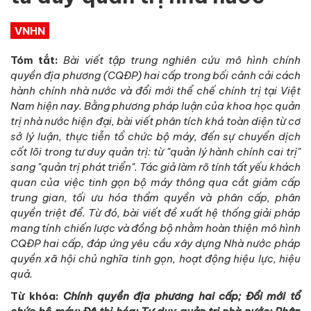
VNHN
Tóm tắt:
Bài viết tập trung nghiên cứu mô hình chính
quyền địa phương (CQĐP) hai cấp trong bối cảnh cải cách
hành chính nhà nước và đổi mới thể chế chính trị tại Việt
Nam hiện nay. Bằng phương pháp luận của khoa học quản
trị nhà nước hiện đại, bài viết phân tích khá toàn diện từ cơ
sở lý luận, thực tiễn tổ chức bộ máy, đến sự chuyển dịch
cốt lõi trong tư duy quản trị: từ "quản lý hành chính cai trị"
sang "quản trị phát triển". Tác giả làm rõ tính tất yếu khách
quan của việc tinh gọn bộ máy thông qua cắt giảm cấp
trung gian, tối ưu hóa thẩm quyền và phân cấp, phân
quyền triệt để. Từ đó, bài viết đề xuất hệ thống giải pháp
mang tính chiến lược và đồng bộ nhằm hoàn thiện mô hình
CQĐP hai cấp, đáp ứng yêu cầu xây dựng Nhà nước pháp
quyền xã hội chủ nghĩa tinh gọn, hoạt động hiệu lực, hiệu
quả.
Từ khóa:
Chính quyền địa phương hai cấp; Đổi mới tổ