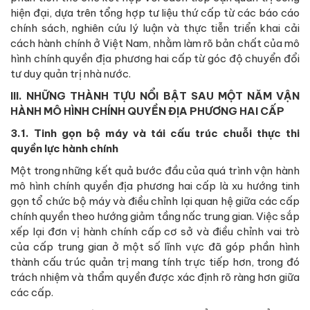
hiện đại, dựa trên tổng hợp tư liệu thứ cấp từ các báo cáo
chính sách, nghiên cứu lý luận và thực tiễn triển khai cải
cách hành chính ở Việt Nam, nhằm làm rõ bản chất của mô
hình chính quyền địa phương hai cấp từ góc độ chuyển đổi
tư duy quản trị nhà nước.
III. NHỮNG THÀNH TỰU NỔI BẬT SAU MỘT NĂM VẬN
HÀNH MÔ HÌNH CHÍNH QUYỀN ĐỊA PHƯƠNG HAI CẤP
3.1. Tinh gọn bộ máy và tái cấu trúc chuỗi thực thi
quyền lực hành chính
Một trong những kết quả bước đầu của quá trình vận hành
mô hình chính quyền địa phương hai cấp là xu hướng tinh
gọn tổ chức bộ máy và điều chỉnh lại quan hệ giữa các cấp
chính quyền theo hướng giảm tầng nấc trung gian. Việc sắp
xếp lại đơn vị hành chính cấp cơ sở và điều chỉnh vai trò
của cấp trung gian ở một số lĩnh vực đã góp phần hình
thành cấu trúc quản trị mang tính trực tiếp hơn, trong đó
trách nhiệm và thẩm quyền được xác định rõ ràng hơn giữa
các cấp.