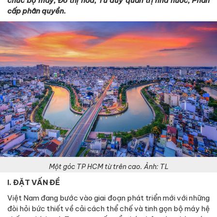
chức bộ máy; Đô thị hóa; Tư duy quản trị nhà nước; Phân
cấp phân quyền.
Một góc TP HCM từ trên cao. Ảnh: TL
I. ĐẶT VẤN ĐỀ
Việt Nam đang bước vào giai đoạn phát triển mới với những
đòi hỏi bức thiết về cải cách thể chế và tinh gọn bộ máy hệ