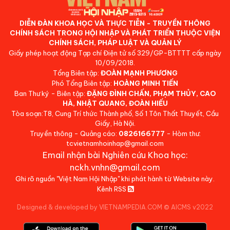
DIỄN ĐÀN KHOA HỌC VÀ THỰC TIỄN - TRUYỀN THÔNG
CHÍNH SÁCH TRONG HỘI NHẬP VÀ PHÁT TRIỂN THUỘC VIỆN
CHÍNH SÁCH, PHÁP LUẬT VÀ QUẢN LÝ
Giấy phép hoạt động Tạp chí Điện tử số 329/GP-BTTTT cấp ngày
10/09/2018.
Tổng Biên tập:
ĐOÀN MẠNH PHƯƠNG
Phó Tổng Biên tập:
HOÀNG MINH TIẾN
Ban Thư ký - Biên tập:
ĐẶNG ĐÌNH CHẤN, PHẠM THỦY, CAO
HÀ, NHẬT QUANG, ĐOÀN HIẾU
Tòa soạn:T8, Cung Trí thức Thành phố, Số 1 Tôn Thất Thuyết, Cầu
Giấy, Hà Nội.
Truyền thông - Quảng cáo:
0826166777
- Hòm thư:
tcvietnamhoinhap@gmail.com
Email nhận bài Nghiên cứu Khoa học:
nckh.vnhn@gmail.com
Ghi rõ nguồn "Việt Nam Hội Nhập" khi phát hành từ Website này.
Kênh RSS
Designed & developed by VIETNAMPEDIA.COM
©
AICMS v2022