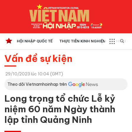
HỘI NHẬP QUỐC TẾ
THỰC TIỄN KINH NGHIỆM
CHÍNH SÁ
Vấn đề sự kiện
29/10/2023 lúc 10:04 (GMT)
Theo dõi Vietnamhoinhap trên
Long trọng tổ chức Lễ kỷ
niệm 60 năm Ngày thành
lập tỉnh Quảng Ninh