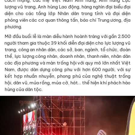
cách mạng, các mẹ Việt Nam Anh hùng, Anh hùng Lực
lượng vũ trang, Anh hùng Lao động, hàng nghìn đại biểu đại
diện cho các tầng lớp Nhân dân trong tỉnh và đại diện
phóng viên các cơ quan thông tấn, báo chí Trung ương, địa
phương.
Mở đầu buổi lễ là màn diễu hành hoành tráng với gần 2.500
người tham gia thuộc 39 khối diễn đại diện cho lực lượng vũ
trang, công an nhân dân, các sở, ban, ngành, tổ chức, đoàn
thể, lực lượng công nhân, doanh nhân, thanh niên, nhân dân
các địa phương và màn trống hội với quy mô lớn nhất Việt
Nam, được dàn dựng công phu với hơn 600 người, với sự
kết hợp nhuần nhuyễn, phong phú của nghệ thuật trống
hội, dân vũ, múa rồng, múa cờ, hát… thể hiện khí phách hào
hùng của dân tộc.