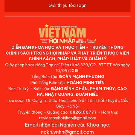
Giới thiệu tòa soạn
DIỄN ĐÀN KHOA HỌC VÀ THỰC TIỄN - TRUYỀN THÔNG
CHÍNH SÁCH TRONG HỘI NHẬP VÀ PHÁT TRIỂN THUỘC VIỆN
CHÍNH SÁCH, PHÁP LUẬT VÀ QUẢN LÝ
Giấy phép hoạt động Tạp chí Điện tử số 329/GP-BTTTT cấp ngày
10/09/2018.
Tổng Biên tập:
ĐOÀN MẠNH PHƯƠNG
Phó Tổng Biên tập:
HOÀNG MINH TIẾN
Ban Thư ký - Biên tập:
ĐẶNG ĐÌNH CHẤN, PHẠM THỦY, CAO
HÀ, NHẬT QUANG, ĐOÀN HIẾU
Tòa soạn:T8, Cung Trí thức Thành phố, Số 1 Tôn Thất Thuyết, Cầu
Giấy, Hà Nội.
Truyền thông - Quảng cáo:
0826166777
- Hòm thư:
tcvietnamhoinhap@gmail.com
Email nhận bài Nghiên cứu Khoa học:
nckh.vnhn@gmail.com