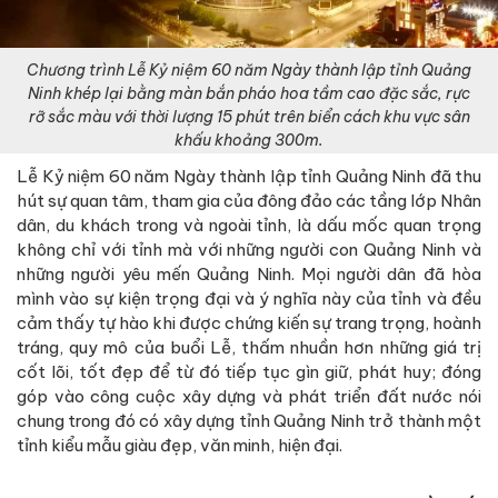
Chương trình Lễ Kỷ niệm 60 năm Ngày thành lập tỉnh Quảng
Ninh khép lại bằng màn bắn pháo hoa tầm cao đặc sắc, rực
rỡ sắc màu với thời lượng 15 phút trên biển cách khu vực sân
khấu khoảng 300m.
Lễ Kỷ niệm 60 năm Ngày thành lập tỉnh Quảng Ninh đã thu
hút sự quan tâm, tham gia của đông đảo các tầng lớp Nhân
dân, du khách trong và ngoài tỉnh, là dấu mốc quan trọng
không chỉ với tỉnh mà với những người con Quảng Ninh và
những người yêu mến Quảng Ninh. Mọi người dân đã hòa
mình vào sự kiện trọng đại và ý nghĩa này của tỉnh và đều
cảm thấy tự hào khi được chứng kiến sự trang trọng, hoành
tráng, quy mô của buổi Lễ, thấm nhuần hơn những giá trị
cốt lõi, tốt đẹp để từ đó tiếp tục gìn giữ, phát huy; đóng
góp vào công cuộc xây dựng và phát triển đất nước nói
chung trong đó có xây dựng tỉnh Quảng Ninh trở thành một
tỉnh kiểu mẫu giàu đẹp, văn minh, hiện đại.