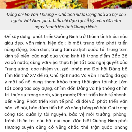
Đồng chí Võ Văn Thưởng - Chủ tịch nước Cộng hoà xã hội chủ
nghĩa Việt Nam phát biểu chỉ đạo tại Lễ kỷ niệm 60 năm
ngày thành lập tỉnh Quảng Ninh.
Để xây dựng, phát triển Quảng Ninh trở thành tỉnh kiểu mẫu
giàu đẹp, văn minh, hiện đại; là một trung tâm phát triển
năng động, toàn diện; trung tâm du lịch quốc tế, trung tâm
kinh tế biển, cửa ngõ của vùng kinh tế trọng điểm Bắc Bộ
và cả nước; cùng với việc thực hiện tốt các nghị quyết của
Trung ương, các nhiệm vụ, giải pháp mà Đại hội Đảng bộ
tỉnh lần thứ XV đề ra, Chủ tịch nước Võ Văn Thưởng đã gợi
ý một số nội dung tham khảo trong thời gian tới như: Làm
tốt công tác xây dựng, chỉnh đốn Đảng và hệ thống chính
trị thực sự trong sạch, vững mạnh; Phát triển kinh tế nhanh,
bền vững; Phát triển kinh tế phải đi đôi với phát triển văn
hóa, xã hội, bảo đảm tiến bộ và công bằng xã hội; Coi trọng
công tác quản lý tài nguyên, bảo vệ môi trường, phòng,
tránh thiên tai, cứu hộ, cứu nạn; đặc biệt Quảng Ninh phải
thường xuyên củng cố vững chắc thế trận quốc phòng