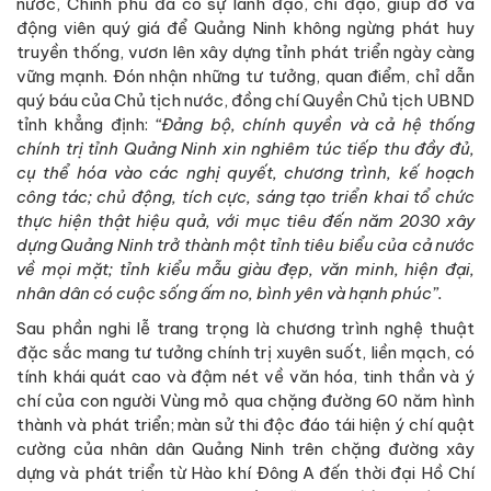
nước, Chính phủ đã có sự lãnh đạo, chỉ đạo, giúp đỡ và
động viên quý giá để Quảng Ninh không ngừng phát huy
truyền thống, vươn lên xây dựng tỉnh phát triển ngày càng
vững mạnh. Đón nhận những tư tưởng, quan điểm, chỉ dẫn
quý báu của Chủ tịch nước, đồng chí Quyền Chủ tịch UBND
tỉnh khẳng định:
“Đảng bộ, chính quyền và cả hệ thống
chính trị tỉnh Quảng Ninh xin nghiêm túc tiếp thu đầy đủ,
cụ thể hóa vào các nghị quyết, chương trình, kế hoạch
công tác; chủ động, tích cực, sáng tạo triển khai tổ chức
thực hiện thật hiệu quả, với mục tiêu đến năm 2030 xây
dựng Quảng Ninh trở thành một tỉnh tiêu biểu của cả nước
về mọi mặt; tỉnh kiểu mẫu giàu đẹp, văn minh, hiện đại,
nhân dân có cuộc sống ấm no, bình yên và hạnh phúc”.
Sau phần nghi lễ trang trọng là chương trình nghệ thuật
đặc sắc mang tư tưởng chính trị xuyên suốt, liền mạch, có
tính khái quát cao và đậm nét về văn hóa, tinh thần và ý
chí của con người Vùng mỏ qua chặng đường 60 năm hình
thành và phát triển; màn sử thi độc đáo tái hiện ý chí quật
cường của nhân dân Quảng Ninh trên chặng đường xây
dựng và phát triển từ Hào khí Đông A đến thời đại Hồ Chí