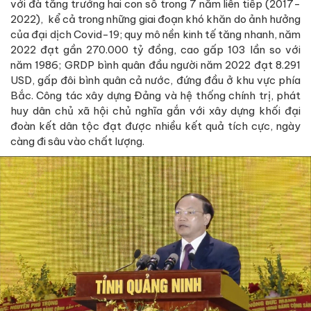
với đà tăng trưởng hai con số trong 7 năm liên tiếp (2017-
2022), kể cả trong những giai đoạn khó khăn do ảnh hưởng
của đại dịch Covid-19; quy mô nền kinh tế tăng nhanh, năm
2022 đạt gần 270.000 tỷ đồng, cao gấp 103 lần so với
năm 1986; GRDP bình quân đầu người năm 2022 đạt 8.291
USD, gấp đôi bình quân cả nước, đứng đầu ở khu vực phía
Bắc. Công tác xây dựng Đảng và hệ thống chính trị, phát
huy dân chủ xã hội chủ nghĩa gắn với xây dựng khối đại
đoàn kết dân tộc đạt được nhiều kết quả tích cực, ngày
càng đi sâu vào chất lượng.