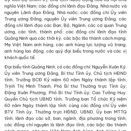
nghĩa Việt Nam; các đồng chí lãnh đạo Đảng, Nhà nước và
nguyên Lãnh đạo Đảng, Nhà nước; các đồng chí Ủy viên
Trung ương Đảng, nguyên Ủy viên Trung ương Đảng, các
đồng chí lãnh đạo các Ban, Bộ, Ngành, các cơ quan Trung
ương, các tỉnh, thành phố; các đồng chí lãnh đạo tỉnh
Quảng Ninh qua các thời kỳ, các bậc lão thành cách mạng,
Mẹ Việt Nam anh hùng, các anh hùng lực lượng vũ trang,
anh hùng lao động, các quý đại biểu trong nước và các vị
khách quốc tế.
Đại biểu tỉnh Quảng Ninh, có các đồng chí: Nguyễn Xuân Ký,
Ủy viên Trung ương Đảng, Bí thư Tỉnh ủy, Chủ tịch HĐND
tỉnh, Trưởng BCĐ Kỷ niệm 60 năm Ngày thành lập tỉnh;
Trịnh Thị Minh Thanh, Phó Bí thư Thường trực Tỉnh ủy;
Đặng Xuân Phương, Phó Bí thư Tỉnh ủy; Cao Tường Huy,
Quyền Chủ tịch UBND tỉnh, Trưởng ban Tổ chức Kỷ niệm
60 năm Ngày thành lập tỉnh; cùng các đồng chí Ủy viên
BTV Tỉnh ủy, Thường trực HĐND, UBND, Ủy ban MTTQ
tỉnh; lãnh đạo các sở, ban, ngành, địa phương trong tỉnh;
các đồng chí nguyên là lãnh đạo tỉnh, các bậc lão thành