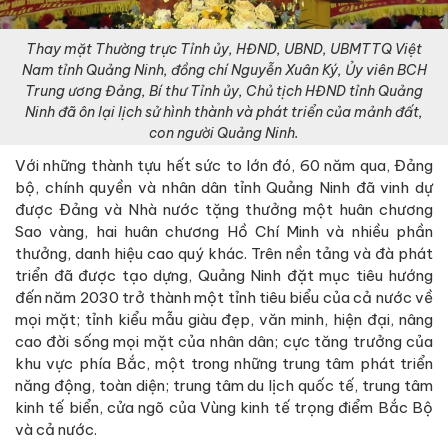
Thay mặt Thường trực Tỉnh ủy, HĐND, UBND, UBMTTQ Việt
Nam tỉnh Quảng Ninh, đồng chí Nguyễn Xuân Ký, Ủy viên BCH
Trung ương Đảng, Bí thư Tỉnh ủy, Chủ tịch HĐND tỉnh Quảng
Ninh đã ôn lại lịch sử hình thành và phát triển của mảnh đất,
con người Quảng Ninh.
Với những thành tựu hết sức to lớn đó, 60 năm qua, Đảng
bộ, chính quyền và nhân dân tỉnh Quảng Ninh đã vinh dự
được Đảng và Nhà nước tặng thưởng một huân chương
Sao vàng, hai huân chương Hồ Chí Minh và nhiều phần
thưởng, danh hiệu cao quý khác. Trên nền tảng và đà phát
triển đã được tạo dựng, Quảng Ninh đặt mục tiêu hướng
đến năm 2030 trở thành một tỉnh tiêu biểu của cả nước về
mọi mặt; tỉnh kiểu mẫu giàu đẹp, văn minh, hiện đại, nâng
cao đời sống mọi mặt của nhân dân; cực tăng trưởng của
khu vực phía Bắc, một trong những trung tâm phát triển
năng động, toàn diện; trung tâm du lịch quốc tế, trung tâm
kinh tế biển, cửa ngõ của Vùng kinh tế trọng điểm Bắc Bộ
và cả nước.