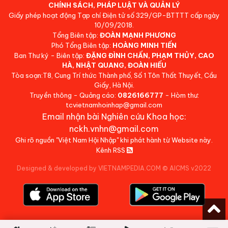
CHÍNH SÁCH, PHÁP LUẬT VÀ QUẢN LÝ
Giấy phép hoạt động Tạp chí Điện tử số 329/GP-BTTTT cấp ngày
10/09/2018.
Tổng Biên tập:
ĐOÀN MẠNH PHƯƠNG
Phó Tổng Biên tập:
HOÀNG MINH TIẾN
Ban Thư ký - Biên tập:
ĐẶNG ĐÌNH CHẤN, PHẠM THỦY, CAO
HÀ, NHẬT QUANG, ĐOÀN HIẾU
Tòa soạn:T8, Cung Trí thức Thành phố, Số 1 Tôn Thất Thuyết, Cầu
Giấy, Hà Nội.
Truyền thông - Quảng cáo:
0826166777
- Hòm thư:
tcvietnamhoinhap@gmail.com
Email nhận bài Nghiên cứu Khoa học:
nckh.vnhn@gmail.com
Ghi rõ nguồn "Việt Nam Hội Nhập" khi phát hành từ Website này.
Kênh RSS
Designed & developed by VIETNAMPEDIA.COM
©
AICMS v2022