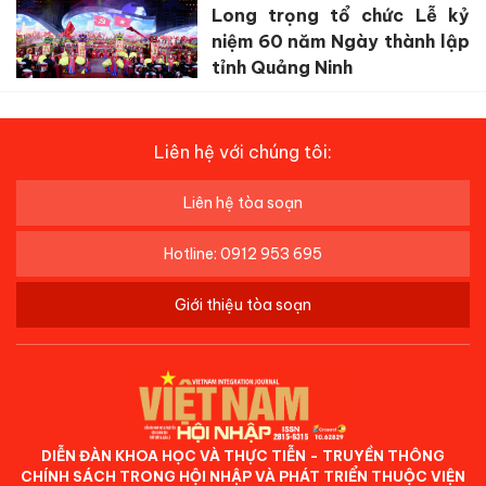
Long trọng tổ chức Lễ kỷ
niệm 60 năm Ngày thành lập
tỉnh Quảng Ninh
Liên hệ với chúng tôi:
Liên hệ tòa soạn
Hotline: 0912 953 695
Giới thiệu tòa soạn
DIỄN ĐÀN KHOA HỌC VÀ THỰC TIỄN - TRUYỀN THÔNG
CHÍNH SÁCH TRONG HỘI NHẬP VÀ PHÁT TRIỂN THUỘC VIỆN