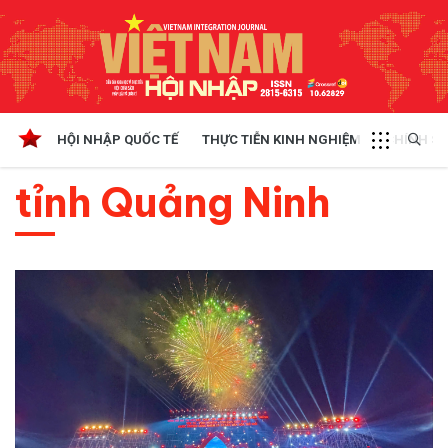
HỘI NHẬP QUỐC TẾ
THỰC TIỄN KINH NGHIỆM
CHÍNH SÁ
tỉnh Quảng Ninh