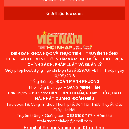
Hotline: 0912 953 695
Giới thiệu tòa soạn
DIỄN ĐÀN KHOA HỌC VÀ THỰC TIỄN - TRUYỀN THÔNG
CHÍNH SÁCH TRONG HỘI NHẬP VÀ PHÁT TRIỂN THUỘC VIỆN
CHÍNH SÁCH, PHÁP LUẬT VÀ QUẢN LÝ
Giấy phép hoạt động Tạp chí Điện tử số 329/GP-BTTTT cấp ngày
10/09/2018.
Tổng Biên tập:
ĐOÀN MẠNH PHƯƠNG
Phó Tổng Biên tập:
HOÀNG MINH TIẾN
Ban Thư ký - Biên tập:
ĐẶNG ĐÌNH CHẤN, PHẠM THỦY, CAO
HÀ, NHẬT QUANG, ĐOÀN HIẾU
Tòa soạn:T8, Cung Trí thức Thành phố, Số 1 Tôn Thất Thuyết, Cầu
Giấy, Hà Nội.
Truyền thông - Quảng cáo:
0826166777
- Hòm thư:
tcvietnamhoinhap@gmail.com
Email nhận bài Nghiên cứu Khoa học: