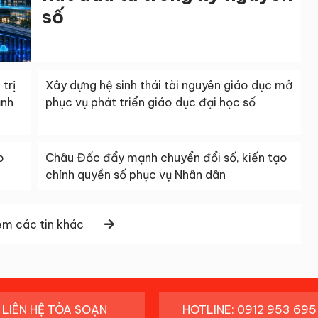
số
trị
Xây dựng hệ sinh thái tài nguyên giáo dục mở
ảnh
phục vụ phát triển giáo dục đại học số
o
Châu Đốc đẩy mạnh chuyển đổi số, kiến tạo
chính quyền số phục vụ Nhân dân
m các tin khác
LIÊN HỆ TÒA SOẠN
HOTLINE: 0912 953 695