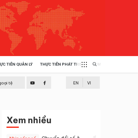
ỰC TIỄN QUẢN LÝ
THỰC TIỄN PHÁT TRIỂN
MULTIMEDIA
TÀI NGUYÊN - MÔI TRƯỜNG
goại tệ
EN
VI
THỰC TIỄN - KINH NGHIỆM
Xem nhiều