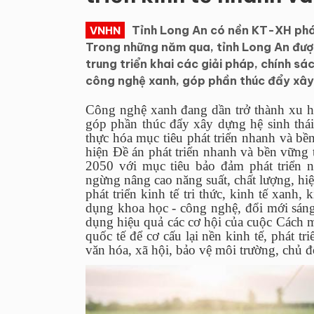
Tỉnh Long An có nền KT-XH phá
VNHN
Trong những năm qua, tỉnh Long An được
trung triển khai các giải pháp, chính
công nghệ xanh, góp phần thúc đẩy xây 
Công nghệ xanh đang dần trở thành xu h
góp phần thúc đẩy xây dựng hệ sinh thái
thực hóa mục tiêu phát triển nhanh và b
hiện Đề án phát triển nhanh và bền vững
2050 với mục tiêu bảo đảm phát triển 
ngừng nâng cao năng suất, chất lượng, hiệu
phát triển kinh tế tri thức, kinh tế xanh,
dụng khoa học - công nghệ, đổi mới sáng
dụng hiệu quả các cơ hội của cuộc Cách m
quốc tế để cơ cấu lại nền kinh tế, phát tri
văn hóa, xã hội, bảo vệ môi trường, chủ 