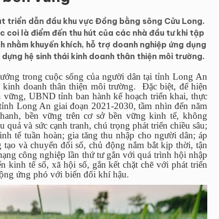
t triển dẫn đầu khu vực Đồng bằng sông Cửu Long.
 coi là điểm đến thu hút của các nhà đầu tư khi tập
 sách nhằm khuyến khích, hỗ trợ doanh nghiệp ứng dụng
dựng hệ sinh thái kinh doanh thân thiện môi trường.
ướng trong cuộc sống của người dân tại tỉnh Long An
 kinh doanh thân thiện môi trường. Đặc biệt, để hiện
ền vững, UBND tỉnh ban hành kế hoạch triển khai, thực
 tỉnh Long An giai đoạn 2021-2030, tầm nhìn đến năm
nhanh, bền vững trên cơ sở bền vững kinh tế, không
 quả và sức cạnh tranh, chú trọng phát triển chiều sâu;
 kinh tế tuần hoàn; gia tăng thu nhập cho người dân; áp
 tạo và chuyển đổi số, chủ động nắm bắt kịp thời, tận
ạng công nghiệp lần thứ tư gắn với quá trình hội nhập
ển kinh tế số, xã hội số, gắn kết chặt chẽ với phát triển
động ứng phó với biến đổi khí hậu.