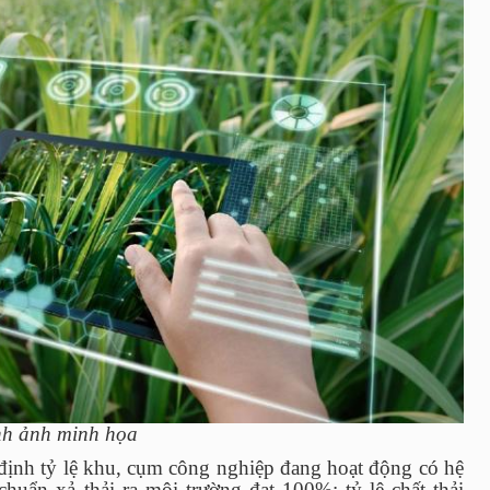
h ảnh minh họa
 định tỷ lệ khu, cụm công nghiệp đang hoạt động có hệ
 chuẩn xả thải ra môi trường đạt 100%; tỷ lệ chất thải