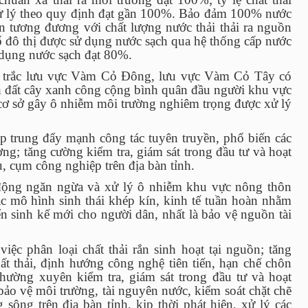
ử lý theo quy định đạt gần 100%. Bảo đảm 100% nước
n tương đương với chất lượng nước thải thải ra nguồn
số đô thị được sử dụng nước sạch qua hệ thống cấp nước
 dụng nước sạch đạt 80%.
an trắc lưu vực Vàm Cỏ Đông, lưu vực Vàm Cỏ Tây có
ch đất cây xanh công cộng bình quân đầu người khu vực
 cơ sở gây ô nhiễm môi trường nghiêm trọng được xử lý
p trung đẩy mạnh công tác tuyên truyền, phổ biến các
ng; tăng cường kiểm tra, giám sát trong đầu tư và hoạt
u, cụm công nghiệp trên địa bàn tỉnh.
 động ngăn ngừa và xử lý ô nhiễm khu vực nông thôn
 mô hình sinh thái khép kín, kinh tế tuần hoàn nhằm
ển sinh kế mới cho người dân, nhất là bảo vệ nguồn tài
việc phân loại chất thải rắn sinh hoạt tại nguồn; tăng
hất thải, định hướng công nghệ tiên tiến, hạn chế chôn
Thường xuyên kiểm tra, giám sát trong đầu tư và hoạt
bảo vệ môi trường, tài nguyên nước, kiểm soát chặt chẽ
 sông trên địa bàn tỉnh, kịp thời phát hiện, xử lý các