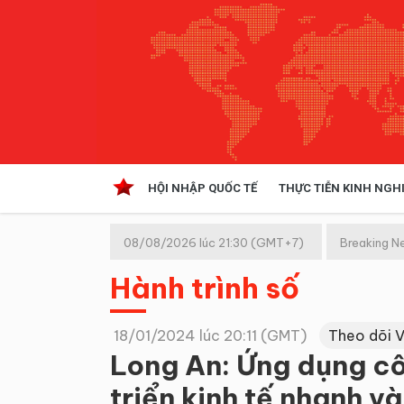
HỘI NHẬP QUỐC TẾ
THỰC TIỄN KINH NGH
HỘI NHẬP QUỐC TẾ
VĂN 
08/08/2026 lúc 21:30 (GMT+7)
Breaking N
Kinh tế hội nhập
Hành trình số
Doanh nghiệp
NGHIÊN CỨU PHÁP LUẬT
THỰC
18/01/2024 lúc 20:11 (GMT)
Theo dõi 
Long An: Ứng dụng cô
triển kinh tế nhanh v