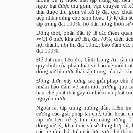
nguy hại được thu gom, vận chuyển và x
thải được thu gom và xử lý đạt quy chuẩ
tiếp nhận dùng cho sinh hoạt. Tỷ lệ dân 
tập trung đạt 100%; hộ dân nông thôn sử
Đồng thời, phấn đấu tỷ lệ các điểm qu
WQI ở mức khá trở lên, đạt 70%; diện tí
nội thành, nội thị đạt 10m2; bảo đảm các
đạt 100%.
Để đạt mục tiêu đó, Tỉnh Long An cần tậ
quy định của pháp luật về bảo vệ môi trườ
động xử lý nước thải tập trung của các kh
Đồng thời, xây dựng các giải pháp chủ
nhằm bảo đảm vệ sinh môi trường qua các
hạn chế phát thải gây ô nhiễm và phát tri
nguyên nước.
Ngoài ra, tập trung hướng dẫn, kiểm tra 
cường các giải pháp tái chế, tuần hoàn c
lấp, ưu tiên xử lý thu hồi năng lượng. 
động xử lý, khai thác và sử dụng hợp lý, 
các nguồn thải trên các lưu vực, hệ thống