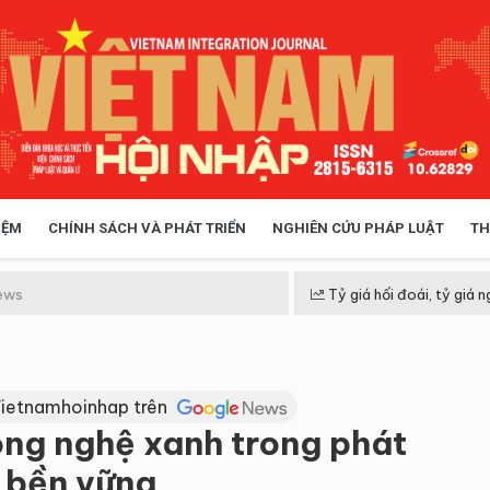
IỆM
CHÍNH SÁCH VÀ PHÁT TRIỂN
NGHIÊN CỨU PHÁP LUẬT
TH
HÓA XÃ HỘI
CHÍNH SÁCH
ews
Tỷ giá hối đoái, tỷ giá n
 TIỄN QUẢN LÝ
VIỆT NAM ĐIỂM ĐẾN
Vietnamhoinhap trên
ng nghệ xanh trong phát
à bền vững