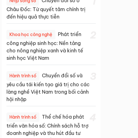
1
Chuyển đổi số ở
Nhịp sống số
Châu Đốc: Từ quyết tâm chính trị
đến hiệu quả thực tiễn
2
Phát triển
Khoa học công nghệ
công nghiệp sinh học: Nền tảng
cho nông nghiệp xanh và kinh tế
sinh học Việt Nam
3
Chuyển đổi số và
Hành trình số
yêu cầu tái kiến tạo giá trị cho các
làng nghề Việt Nam trong bối cảnh
hội nhập
4
Thể chế hóa phát
Hành trình số
triển văn hóa số: Chính sách hỗ trợ
doanh nghiệp và thu hút đầu tư