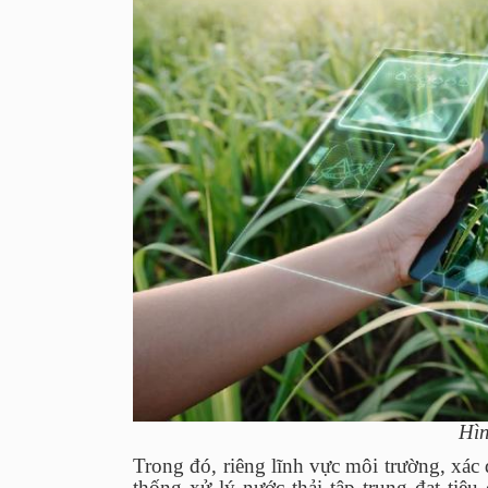
Hìn
Trong đó, riêng lĩnh vực môi trường, xác
thống xử lý nước thải tập trung đạt tiêu