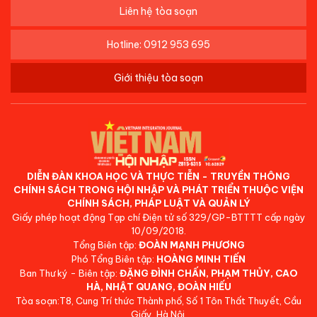
Liên hệ tòa soạn
Hotline: 0912 953 695
Giới thiệu tòa soạn
DIỄN ĐÀN KHOA HỌC VÀ THỰC TIỄN - TRUYỀN THÔNG
CHÍNH SÁCH TRONG HỘI NHẬP VÀ PHÁT TRIỂN THUỘC VIỆN
CHÍNH SÁCH, PHÁP LUẬT VÀ QUẢN LÝ
Giấy phép hoạt động Tạp chí Điện tử số 329/GP-BTTTT cấp ngày
10/09/2018.
Tổng Biên tập:
ĐOÀN MẠNH PHƯƠNG
Phó Tổng Biên tập:
HOÀNG MINH TIẾN
Ban Thư ký - Biên tập:
ĐẶNG ĐÌNH CHẤN, PHẠM THỦY, CAO
HÀ, NHẬT QUANG, ĐOÀN HIẾU
Tòa soạn:T8, Cung Trí thức Thành phố, Số 1 Tôn Thất Thuyết, Cầu
Giấy, Hà Nội.