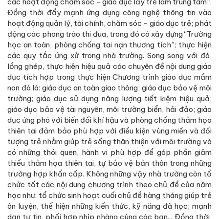
các hoạt động chăm sóc - giáo dục lấy trẻ làm trung tâm”.
Đồng thời đẩy mạnh ứng dụng công nghệ thông tin vào
hoạt động quản lý, tài chính, chăm sóc - giáo dục trẻ; phát
động các phong trào thi đua, trong đó có xây dựng “Trường
học an toàn, phòng chống tai nạn thương tích”; thực hiện
các quy tắc ứng xử trong nhà trường. Song song với đó,
lồng ghép, thực hiện hiệu quả các chuyên đề nội dung giáo
dục tích hợp trong thực hiện Chương trình giáo dục mầm
non đó là: giáo dục an toàn giao thông; giáo dục bảo vệ môi
trường; giáo dục sử dụng năng lượng tiết kiệm hiệu quả;
giáo dục bảo vệ tài nguyên, môi trường biển, hải đảo; giáo
dục ứng phó với biến đổi khí hậu và phòng chống thảm họa
thiên tai đảm bảo phù hợp với điều kiện vùng miền và đối
tượng trẻ nhằm giúp trẻ sống thân thiện với môi trường và
có những thói quen, hành vi phù hợp để góp phần giảm
thiểu thảm họa thiên tai, tự bảo vệ bản thân trong những
trường hợp khẩn cấp. Không những vậy nhà trường còn tổ
chức tốt các nội dung chương trình theo chủ đề của năm
học như: tổ chức sinh hoạt cuối chủ đề hàng tháng giúp trẻ
ôn luyện, thể hiện những kiến thức, kỹ năng đã học; mạnh
dạn tự tin, phối hợp nhịp nhàng cùng các bạn... Đồng thời,