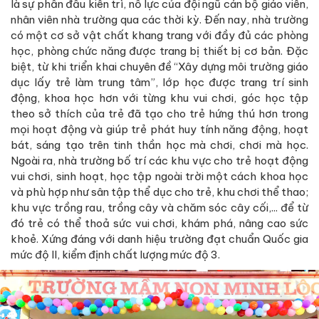
là sự phấn đấu kiên trì, nỗ lực của đội ngũ cán bộ giáo viên,
nhân viên nhà trường qua các thời kỳ. Đến nay, nhà trường
có một cơ sở vật chất khang trang với đầy đủ các phòng
học, phòng chức năng được trang bị thiết bị cơ bản. Đặc
biệt, từ khi triển khai chuyên đề “Xây dựng môi trường giáo
dục lấy trẻ làm trung tâm”, lớp học được trang trí sinh
động, khoa học hơn với từng khu vui chơi, góc học tập
theo sở thích của trẻ đã tạo cho trẻ hứng thú hơn trong
mọi hoạt động và giúp trẻ phát huy tính năng động, hoạt
bát, sáng tạo trên tinh thần học mà chơi, chơi mà học.
Ngoài ra, nhà trường bố trí các khu vực cho trẻ hoạt động
vui chơi, sinh hoạt, học tập ngoài trời một cách khoa học
và phù hợp như sân tập thể dục cho trẻ, khu chơi thể thao;
khu vực trồng rau, trồng cây và chăm sóc cây cối,... để từ
đó trẻ có thể thoả sức vui chơi, khám phá, nâng cao sức
khoẻ. Xứng đáng với danh hiệu trường đạt chuẩn Quốc gia
mức độ II, kiểm định chất lượng mức độ 3.