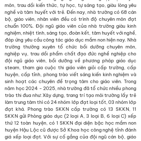
môn, trau dồi kiến thức, tự học, tự sáng tạo, giàu lòng yêu
nghề và tâm huyết với trẻ. Đến nay, nhà trường có 68 cán
bộ, giáo viên, nhân viên đều có trình độ chuyên môn đạt
chuẩn 100%. Đội ngũ giáo viên của nhà trường giàu kinh
nghiệm, nhiệt tình, sáng tạo, đoàn kết, tâm huyết với nghề,
đáp ứng yêu cầu công tác giáo dục mầm non hiện nay. Nhà
trường thường xuyên tổ chức bồi dưỡng chuyên môn,
nghiệp vụ, trau dồi phẩm chất đạo đức nghề nghiệp cho
đội ngũ giáo viên, bồi dưỡng về phương pháp giáo dục
steam, tham gia cuộc thi giáo viên giỏi cấp trường, cấp
huyện, cấp tỉnh, phong trào viết sáng kiến kinh nghiệm và
sinh hoạt các chuyên đề trọng tâm cho giáo viên. Trong
năm học 2024 - 2025, nhà trường đã tổ chức nhiều phong
trào thi đua như: Xây dựng, trang trí tạo môi trường lấy trẻ
làm trung tâm thì có 24 nhóm lớp đạt loại tốt, 03 nhóm lớp
đạt khá. Phong trào SKKN cấp trường có 13 SKKN, 11
SKKN gửi Phòng giáo dục (2 loại A, 3 loại B, 6 loại C) xếp
thứ 12 toàn huyện, có 1 SKKN đại diện bậc học mầm non
huyện Hậu Lộc cũ được Sở Khoa học công nghệ tỉnh đánh
giá xếp loại đạt. Với sự cố gắng của đội ngũ cán bộ, giáo