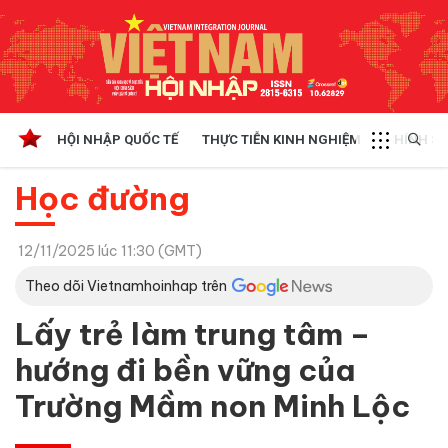
HỘI NHẬP QUỐC TẾ
THỰC TIỄN KINH NGHIỆM
CHÍNH SÁ
Học đường
12/11/2025 lúc 11:30 (GMT)
Theo dõi Vietnamhoinhap trên
Lấy trẻ làm trung tâm –
hướng đi bền vững của
Trường Mầm non Minh Lộc