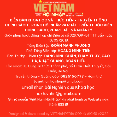
DIỄN ĐÀN KHOA HỌC VÀ THỰC TIỄN - TRUYỀN THÔNG
CHÍNH SÁCH TRONG HỘI NHẬP VÀ PHÁT TRIỂN THUỘC VIỆN
CHÍNH SÁCH, PHÁP LUẬT VÀ QUẢN LÝ
Giấy phép hoạt động Tạp chí Điện tử số 329/GP-BTTTT cấp ngày
10/09/2018.
Tổng Biên tập:
ĐOÀN MẠNH PHƯƠNG
Phó Tổng Biên tập:
HOÀNG MINH TIẾN
Ban Thư ký - Biên tập:
ĐẶNG ĐÌNH CHẤN, PHẠM THỦY, CAO
HÀ, NHẬT QUANG, ĐOÀN HIẾU
Tòa soạn:T8, Cung Trí thức Thành phố, Số 1 Tôn Thất Thuyết, Cầu
Giấy, Hà Nội.
Truyền thông - Quảng cáo:
0826166777
- Hòm thư:
tcvietnamhoinhap@gmail.com
Email nhận bài Nghiên cứu Khoa học:
nckh.vnhn@gmail.com
Ghi rõ nguồn "Việt Nam Hội Nhập" khi phát hành từ Website này.
Kênh RSS
Designed & developed by VIETNAMPEDIA.COM
©
AICMS v2022