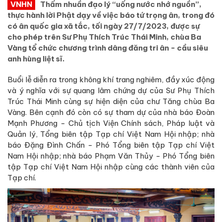
VNHN
Thấm nhuần đạo lý “uống nước nhớ nguồn”,
thực hành lời Phật dạy về việc báo tứ trọng ân, trong đó
có ân quốc gia xã tắc, tối ngày 27/7/2023, được sự
cho phép trên Sư Phụ Thích Trúc Thái Minh, chùa Ba
Vàng tổ chức chương trình dâng đăng tri ân - cầu siêu
anh hùng liệt sĩ.
Buổi lễ diễn ra trong không khí trang nghiêm, đầy xúc động
và ý nghĩa với sự quang lâm chứng dự của Sư Phụ Thích
Trúc Thái Minh cùng sự hiện diện của chư Tăng chùa Ba
Vàng. Bên cạnh đó còn có sự tham dự của nhà báo Đoàn
Mạnh Phương - Chủ tịch Viện Chính sách, Pháp luật và
Quản lý, Tổng biên tập Tạp chí Việt Nam Hội nhập; nhà
báo Đặng Đình Chấn - Phó Tổng biên tập Tạp chí Việt
Nam Hội nhập; nhà báo Phạm Văn Thủy - Phó Tổng biên
tập Tạp chí Việt Nam Hội nhập cùng các thành viên của
Tạp chí.