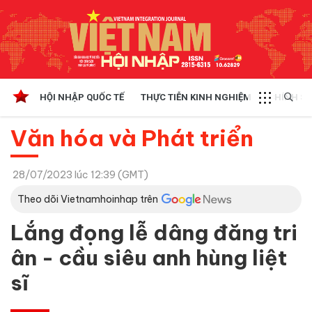
HỘI NHẬP QUỐC TẾ
THỰC TIỄN KINH NGHIỆM
CHÍNH SÁ
Văn hóa và Phát triển
28/07/2023 lúc 12:39 (GMT)
Theo dõi Vietnamhoinhap trên
Lắng đọng lễ dâng đăng tri
ân - cầu siêu anh hùng liệt
sĩ