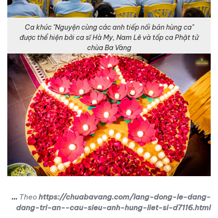
Ca khúc "Nguyện cùng các anh tiếp nối bản hùng ca"
được thể hiện bởi ca sĩ Hà My, Nam Lê và tốp ca Phật tử
chùa Ba Vàng
...
Theo
https://chuabavang.com/lang-dong-le-dang-
dang-tri-an--cau-sieu-anh-hung-liet-si-d7116.html