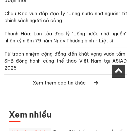
đoạn mới
Châu Đốc vun đắp đạo lý “Uống nước nhớ nguồn” từ
chính sách người có công
Thanh Hóa: Lan tỏa đạo lý "Uống nước nhớ nguồn"
nhân kỷ niệm 79 năm Ngày Thương binh - Liệt sĩ
Từ trách nhiệm cộng đồng đến khát vọng vươn tầm:
SHB đồng hành cùng thể thao Việt Nam tại ASIAD
2026
Xem thêm các tin khác
Xem nhiều