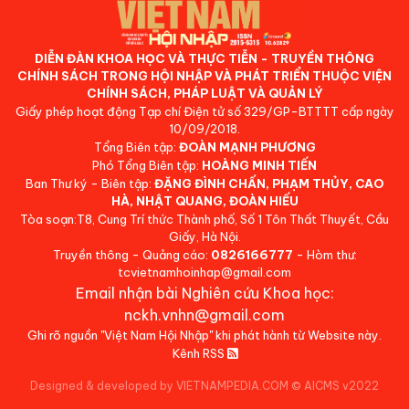
DIỄN ĐÀN KHOA HỌC VÀ THỰC TIỄN - TRUYỀN THÔNG
CHÍNH SÁCH TRONG HỘI NHẬP VÀ PHÁT TRIỂN THUỘC VIỆN
CHÍNH SÁCH, PHÁP LUẬT VÀ QUẢN LÝ
Giấy phép hoạt động Tạp chí Điện tử số 329/GP-BTTTT cấp ngày
10/09/2018.
Tổng Biên tập:
ĐOÀN MẠNH PHƯƠNG
Phó Tổng Biên tập:
HOÀNG MINH TIẾN
Ban Thư ký - Biên tập:
ĐẶNG ĐÌNH CHẤN, PHẠM THỦY, CAO
HÀ, NHẬT QUANG, ĐOÀN HIẾU
Tòa soạn:T8, Cung Trí thức Thành phố, Số 1 Tôn Thất Thuyết, Cầu
Giấy, Hà Nội.
Truyền thông - Quảng cáo:
0826166777
- Hòm thư:
tcvietnamhoinhap@gmail.com
Email nhận bài Nghiên cứu Khoa học:
nckh.vnhn@gmail.com
Ghi rõ nguồn "Việt Nam Hội Nhập" khi phát hành từ Website này.
Kênh RSS
Designed & developed by VIETNAMPEDIA.COM
©
AICMS v2022