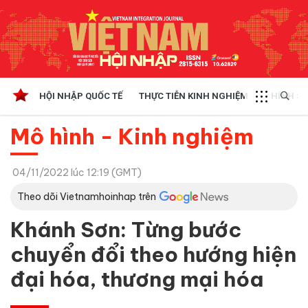
HỘI NHẬP QUỐC TẾ
THỰC TIỄN KINH NGHIỆM
CHÍNH SÁ
Mô hình - Kinh nghiệm
04/11/2022 lúc 12:19 (GMT)
Theo dõi Vietnamhoinhap trên
Khánh Sơn: Từng bước
chuyển đổi theo hướng hiện
đại hóa, thương mại hóa