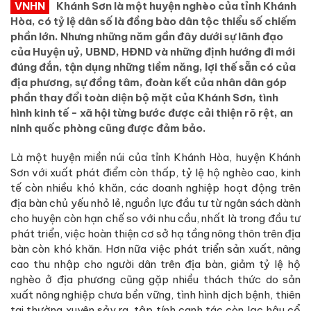
VNHN
Khánh Sơn là một huyện nghèo của tỉnh Khánh
Hòa, có tỷ lệ dân số là đồng bào dân tộc thiểu số chiếm
phần lớn. Nhưng những năm gần đây dưới sự lãnh đạo
của Huyện uỷ, UBND, HĐND và những định hướng đi mới
đúng đắn, tận dụng những tiềm năng, lợi thế sẵn có của
địa phương, sự đồng tâm, đoàn kết của nhân dân góp
phần thay đổi toàn diện bộ mặt của Khánh Sơn, tình
hình kinh tế - xã hội từng bước được cải thiện rõ rệt, an
ninh quốc phòng cũng được đảm bảo.
Là một huyện miền núi của tỉnh Khánh Hòa, huyện Khánh
Sơn với xuất phát điểm còn thấp, tỷ lệ hộ nghèo cao, kinh
tế còn nhiều khó khăn, các doanh nghiệp hoạt động trên
địa bàn chủ yếu nhỏ lẻ, nguồn lực đầu tư từ ngân sách dành
cho huyện còn hạn chế so với nhu cầu, nhất là trong đầu tư
phát triển, việc hoàn thiện cơ sở hạ tầng nông thôn trên địa
bàn còn khó khăn. Hơn nữa việc phát triển sản xuất, nâng
cao thu nhập cho người dân trên địa bàn, giảm tỷ lệ hộ
nghèo ở địa phương cũng gặp nhiều thách thức do sản
xuất nông nghiệp chưa bền vững, tình hình dịch bệnh, thiên
tai thường xuyên sảy ra, tập tính canh tác còn lạc hậu cổ