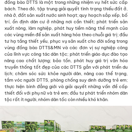
đồng bào DTTS là một trong những nhiệm vụ hết sức cấp
bách. Theo đó, tập trung giải quyết tình trạng thiếu đất ở,
nhà ở, đất sản xuất nước sinh hoạt; quy hoạch sắp xếp, bố
trí, ổn định dân cư ở những nơi cần thiết; phát triển sản
xuất nông, lâm nghiệp, phát huy tiềm năng thế mạnh của
các vùng miền để sản xuất hàng hóa theo chuỗi giá trị; đầu
tư hạ tầng thiết yếu, phục vụ sản xuất cho đời sống trong
vùng đồng bào DTTS&MN và các đơn vị sự nghiệp công
của lĩnh vực công tác dân tộc; phát triển giáo dục đào tạo
nâng cao chất lượng; bảo tồn, phát huy giá trị văn hóa
truyền thống tốt đẹp của các DTTS gắn với phát triển du
lịch; chăm sóc sức khỏe người dân, nâng cao thể trạng,
tầm vóc người DTTS, phòng chống suy dinh dưỡng trẻ em;
thực hiện bình đẳng giới và giải quyết những vấn đề cấp
thiết đối với phụ nữ và trẻ em; đầu tư phát triển nhóm dân
tộc rất ít người, nhóm dân tốc còn nhiều khó khăn.