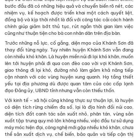
bước đầu đã có những hiệu quả và chuyển biến rõ nét, các
nhiệm vụ, kế hoạch được triển khai một cách quyết liệt,
đồng bộ và kịp thời nhất là đối với công tác cải cách hành
chính giúp giảm bớt thủ tục, rút ngắn thời gian làm việc
cũng như thuận tiện cho bà con nhân dân trên địa bàn.
Trước những nỗ lực, cố gắng, diện mạo của Khánh Sơn đã
thay đổi từng ngày. Tuy nhiên huyện Khánh Sơn vẫn đang
còn nhiều khó khăn. Là huyện miền núi đi lại khó khăn, muốn
lên tới huyện phải đi qua con đèo cao vời vợi Khánh Sơn,
giao thông đi lại khó, đường nhỏ làm giảm khả năng tiếp
cận nhanh với các vùng huyện xung quanh. Hạ tầng thiết
yếu tại địa phương dù được quan tâm của các cấp lạnh
đạo Đảng ủy, UBND tỉnh nhưng vẫn còn thiếu thốn.
Với kinh tế - xã hội cũng không thực sự thuận lợi, là huyện
có diện tích rừng chiếm đa số, lại là địa hình đồi núi cao,
diện tích đất canh tác sản xuất nhỏ, phân tán, vùng sản
xuất tập trung quy mô lớn không nhiều, việc đầu tư sử dụng
máy móc hiện đại, công nghệ mới gặp nhiều khó khăn, chưa
thể sản xuất dịch vụ, chế biến, bảo quản và tiếp cận thị