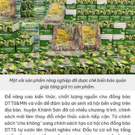
Một vài sản phẩm nông nghiệp đã được chê biến bảo quản
giúp tăng giá trị sản phẩm.
Để nâng cao kiến thức, chất lượng nguồn cho đồng bào
DTTS&MN và vấn đề đảm bảo an sinh xã hội bền vững trên
địa bàn, huyện Khánh Sơn đã có nhiều chương trình, chính
sách mới làm thay đổi nhận thức cách tiếp cận. Từ chính
sách “cho không” sang chính sách tạo cơ hội cho đồng bào
DTTS tự vươn lên thoát nghèo như: Đầu tư cơ sở hạ tầng