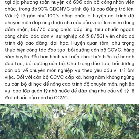
tại địa phương toàn huyện có 636 cán bộ công nhân viên
chức, trong đó 93% CBCNVC trình độ từ cao đẳng trở lên.
Với tỷ lệ gần như 100% công chức ở huyện có trình độ
chuyên môn đáp ứng được nhu cầu của vị trí làm việc đang
đảm nhận, 68/75 công chức đáp ứng tiêu chuẩn ngạch
công chức, các đơn vị sự nghiệp có 518/561 viên chức có
trình độ cao đăng, đại học. Huyện quan tâm, chú trọng
thực hiện công tác đào tạo, bồi dưỡng cán bộ CCVC, hàng
năm huyện đều ban hành và triển khai thực hiện kế hoạch
đào tạo, bồi dưỡng cán bộ. Chú trọng đào tạo, bồi dưỡng
cán bộ về chuyên môn nghiệp vụ theo yêu cầu vị trí làm
việc. Đối với cán bộ CCVC cấp xã, hàng năm không ngừng
cử cán bộ đi học để nâng cao trình độ chuyên môn, nghiệp
vụ, các lớp quản lý nhà nước để đáp ứng nhu cầu về tỷ lệ
đạt chuẩn của cán bộ CCVC.