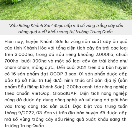
"Sầu Riêng Khánh Sơn" được cấp mã số vùng trồng cây sầu
riêng quả xuất khẩu sang thị trường Trung Quốc.
Hiện nay, huyện Khánh Sơn là vùng sản xuất cây ăn quả
của tỉnh Khánh Hòa với tổng diện tích cây ăn trái các loại
trên 3.000ha, trong đó sầu riêng khoảng 2.000ha, chuối
700ha, bưởi 300ha và một số loại cây ăn trái khác như
chôm chôm, măng cụt… Đến cuối 2021 trên địa bàn huyện
có 16 sản phẩm đạt OCOP 3 sao; 01 sản phẩn dược cấp
bảo hộ sở hữu tri tuệ dưới hình thức chỉ dẫn địa lý (sản
phẩm Sầu Riêng Khánh Sơn); 300ha canh tác nông nghiệp
theo chuẩn VietGap, GlobalGAP. Diện tích nông nghiệp
cũng đã được áp dụng công nghệ và sử dụng cơ giới hóa
vào trong công tác sản xuất. Đặc biệt vào trung tuần
tháng 9/2022, 03 đơn vị trên địa bàn huyện đã được cấp
mã số vùng trồng cây sầu riêng quả xuất khẩu sang thị
trường Trung Quốc.