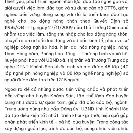
thiết yếu, phát triển nguồn nhân lực, đào tạo nghề gắn với
giải quyết việc làm, đào tạo và sử dụng cán bộ DTTS, giảm
nghèo bền vững. Song song với đó là triển khai đào tạo
nghề cho lao động nông thôn theo Quyết Định số
1956/QĐ-TTg ngày 27/11/2009 của Thủ Tướng Chính phủ
nhằm tạo việc làm, tăng thu nhập cho lao động nông thôn;
chuyển dịch cơ cấu lao động và cơ cấu kinh tế, phục vụ sự
nghiệp công nghiệp hóa, hiện đại hóa nông nghiệp, nông
thôn. Hàng năm, Phòng Lao động – Thương binh và xã hội
huyện phối hợp với UBND xã, thị trấn và Trường Trung cấp
nghề DTNT Khánh Sơn chiêu sinh và mở được 48 lớp (40
lớp nghề phi nông nghiệp và 08 lớp nghề nông nghiệp) số
người được đào tạo trên 1.316 người.
Ngoài ra để có những bước tiến vững chắc và phát triển
bền vững cho huyện Khánh Sơn, tập thể lãnh đạo huyện
cũng như được sự quan tâm, giúp đỡ của các bộ, ngành,
Trung ương cũng như cấp Đảng ủy, UBND tỉnh Khánh Hòa
đã tạo điều kiện tốt nhất, triển khai kịp thời, hiệu quả góp
phần phát triển kinh tế - xã hội của huyện. Trong công tác
xây dựng nguồn lực, trình độ cán bộ, công chức viên chức