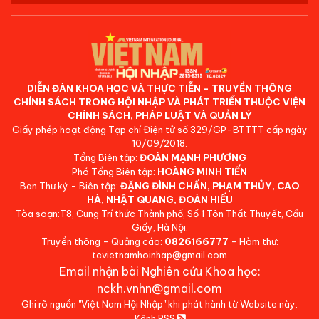
DIỄN ĐÀN KHOA HỌC VÀ THỰC TIỄN - TRUYỀN THÔNG
CHÍNH SÁCH TRONG HỘI NHẬP VÀ PHÁT TRIỂN THUỘC VIỆN
CHÍNH SÁCH, PHÁP LUẬT VÀ QUẢN LÝ
Giấy phép hoạt động Tạp chí Điện tử số 329/GP-BTTTT cấp ngày
10/09/2018.
Tổng Biên tập:
ĐOÀN MẠNH PHƯƠNG
Phó Tổng Biên tập:
HOÀNG MINH TIẾN
Ban Thư ký - Biên tập:
ĐẶNG ĐÌNH CHẤN, PHẠM THỦY, CAO
HÀ, NHẬT QUANG, ĐOÀN HIẾU
Tòa soạn:T8, Cung Trí thức Thành phố, Số 1 Tôn Thất Thuyết, Cầu
Giấy, Hà Nội.
Truyền thông - Quảng cáo:
0826166777
- Hòm thư:
tcvietnamhoinhap@gmail.com
Email nhận bài Nghiên cứu Khoa học:
nckh.vnhn@gmail.com
Ghi rõ nguồn "Việt Nam Hội Nhập" khi phát hành từ Website này.
Kênh RSS