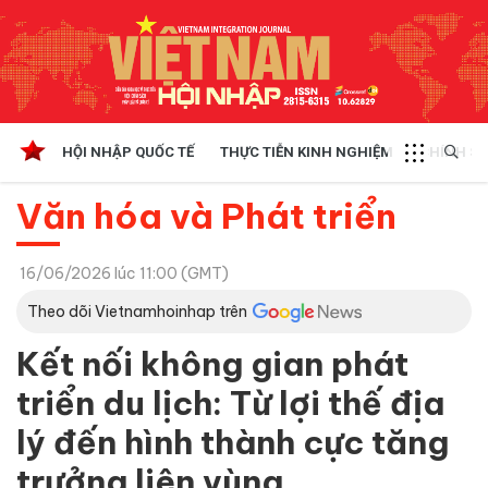
HỘI NHẬP QUỐC TẾ
THỰC TIỄN KINH NGHIỆM
CHÍNH SÁ
Văn hóa và Phát triển
16/06/2026 lúc 11:00 (GMT)
Theo dõi Vietnamhoinhap trên
Kết nối không gian phát
triển du lịch: Từ lợi thế địa
lý đến hình thành cực tăng
trưởng liên vùng