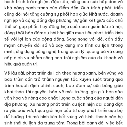
hành trình trải nghiệm đặc sắc, nâng cao sức hấp dẫn và
khả năng cạnh tranh của điểm đến. Quá trình phát triển
cũng đòi hỏi tăng cường sự phối hợp giữa Nhà nước, doanh
nghiệp và cộng đồng địa phương. Sự gắn kết giữa các chủ
thể sẽ góp phần huy động hiệu quả các nguồn lực xã hội,
đồng thời bảo đảm sự hài hòa giữa mục tiêu phát triển kinh
tế với lợi ích của cộng đồng. Song song với đó, cần đẩy
mạnh chuyển đổi số và xây dựng mô hình du lịch thông
minh, ứng dụng công nghệ trong quản lý, quảng bá và cung
cấp dịch vụ nhằm nâng cao trải nghiệm của du khách và
hiệu quả quản trị.
Về lâu dài, phát triển du lịch theo hướng xanh, bền vững và
bao trùm cần trở thành nguyên tắc xuyên suốt trong quá
trình hoạch định chính sách, bảo đảm sự cân bằng giữa
khai thác tài nguyên, bảo vệ môi trường, gìn giữ bản sắc
văn hóa và nâng cao chất lượng cuộc sống của người dân
địa phương. Xu hướng phát triển du lịch hiện đại đang đặt
ra yêu cầu vượt qua giới hạn của tư duy phát triển cục bộ
để hướng tới mô hình liên kết vùng và hình thành các hệ
sinh thái du lịch đa trung tâm. Trong bối cảnh đó, việc kết