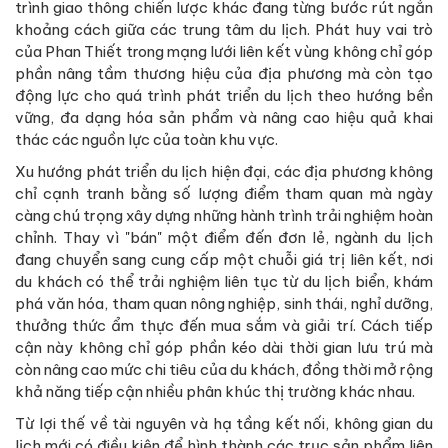
trình giao thông chiến lược khác đang từng bước rút ngắn
khoảng cách giữa các trung tâm du lịch. Phát huy vai trò
của Phan Thiết trong mạng lưới liên kết vùng không chỉ góp
phần nâng tầm thương hiệu của địa phương mà còn tạo
động lực cho quá trình phát triển du lịch theo hướng bền
vững, đa dạng hóa sản phẩm và nâng cao hiệu quả khai
thác các nguồn lực của toàn khu vực.
Xu hướng phát triển du lịch hiện đại, các địa phương không
chỉ cạnh tranh bằng số lượng điểm tham quan mà ngày
càng chú trọng xây dựng những hành trình trải nghiệm hoàn
chỉnh. Thay vì "bán" một điểm đến đơn lẻ, ngành du lịch
đang chuyển sang cung cấp một chuỗi giá trị liên kết, nơi
du khách có thể trải nghiệm liên tục từ du lịch biển, khám
phá văn hóa, tham quan nông nghiệp, sinh thái, nghỉ dưỡng,
thưởng thức ẩm thực đến mua sắm và giải trí. Cách tiếp
cận này không chỉ góp phần kéo dài thời gian lưu trú mà
còn nâng cao mức chi tiêu của du khách, đồng thời mở rộng
khả năng tiếp cận nhiều phân khúc thị trường khác nhau.
Từ lợi thế về tài nguyên và hạ tầng kết nối, không gian du
lịch mới có điều kiện để hình thành các trục sản phẩm liên