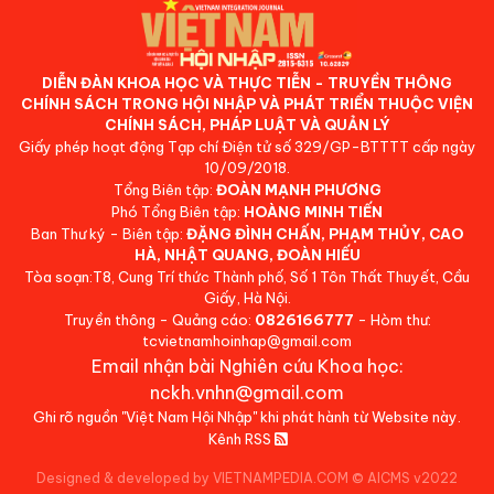
DIỄN ĐÀN KHOA HỌC VÀ THỰC TIỄN - TRUYỀN THÔNG
CHÍNH SÁCH TRONG HỘI NHẬP VÀ PHÁT TRIỂN THUỘC VIỆN
CHÍNH SÁCH, PHÁP LUẬT VÀ QUẢN LÝ
Giấy phép hoạt động Tạp chí Điện tử số 329/GP-BTTTT cấp ngày
10/09/2018.
Tổng Biên tập:
ĐOÀN MẠNH PHƯƠNG
Phó Tổng Biên tập:
HOÀNG MINH TIẾN
Ban Thư ký - Biên tập:
ĐẶNG ĐÌNH CHẤN, PHẠM THỦY, CAO
HÀ, NHẬT QUANG, ĐOÀN HIẾU
Tòa soạn:T8, Cung Trí thức Thành phố, Số 1 Tôn Thất Thuyết, Cầu
Giấy, Hà Nội.
Truyền thông - Quảng cáo:
0826166777
- Hòm thư:
tcvietnamhoinhap@gmail.com
Email nhận bài Nghiên cứu Khoa học:
nckh.vnhn@gmail.com
Ghi rõ nguồn "Việt Nam Hội Nhập" khi phát hành từ Website này.
Kênh RSS
Designed & developed by VIETNAMPEDIA.COM
©
AICMS v2022