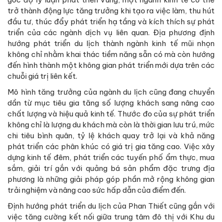
trở thành động lực tăng trưởng khi tạo ra việc làm, thu hút
đầu tư, thúc đẩy phát triển hạ tầng và kích thích sự phát
triển của các ngành dịch vụ liên quan. Địa phương định
hướng phát triển du lịch thành ngành kinh tế mũi nhọn
không chỉ nhằm khai thác tiềm năng sẵn có mà còn hướng
đến hình thành một không gian phát triển mới dựa trên các
chuỗi giá trị liên kết.
Mô hình tăng trưởng của ngành du lịch cũng đang chuyển
dần từ mục tiêu gia tăng số lượng khách sang nâng cao
chất lượng và hiệu quả kinh tế. Thước đo của sự phát triển
không chỉ là lượng du khách mà còn là thời gian lưu trú, mức
chi tiêu bình quân, tỷ lệ khách quay trở lại và khả năng
phát triển các phân khúc có giá trị gia tăng cao. Việc xây
dựng kinh tế đêm, phát triển các tuyến phố ẩm thực, mua
sắm, giải trí gắn với quảng bá sản phẩm đặc trưng địa
phương là những giải pháp góp phần mở rộng không gian
trải nghiệm và nâng cao sức hấp dẫn của điểm đến.
Định hướng phát triển du lịch của Phan Thiết cũng gắn với
việc tăng cường kết nối giữa trung tâm đô thị với Khu du