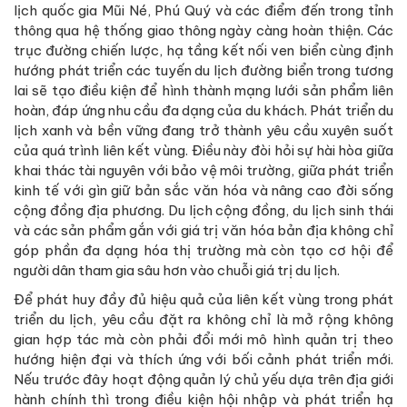
lịch quốc gia Mũi Né, Phú Quý và các điểm đến trong tỉnh
thông qua hệ thống giao thông ngày càng hoàn thiện. Các
trục đường chiến lược, hạ tầng kết nối ven biển cùng định
hướng phát triển các tuyến du lịch đường biển trong tương
lai sẽ tạo điều kiện để hình thành mạng lưới sản phẩm liên
hoàn, đáp ứng nhu cầu đa dạng của du khách. Phát triển du
lịch xanh và bền vững đang trở thành yêu cầu xuyên suốt
của quá trình liên kết vùng. Điều này đòi hỏi sự hài hòa giữa
khai thác tài nguyên với bảo vệ môi trường, giữa phát triển
kinh tế với gìn giữ bản sắc văn hóa và nâng cao đời sống
cộng đồng địa phương. Du lịch cộng đồng, du lịch sinh thái
và các sản phẩm gắn với giá trị văn hóa bản địa không chỉ
góp phần đa dạng hóa thị trường mà còn tạo cơ hội để
người dân tham gia sâu hơn vào chuỗi giá trị du lịch.
Để phát huy đầy đủ hiệu quả của liên kết vùng trong phát
triển du lịch, yêu cầu đặt ra không chỉ là mở rộng không
gian hợp tác mà còn phải đổi mới mô hình quản trị theo
hướng hiện đại và thích ứng với bối cảnh phát triển mới.
Nếu trước đây hoạt động quản lý chủ yếu dựa trên địa giới
hành chính thì trong điều kiện hội nhập và phát triển hạ