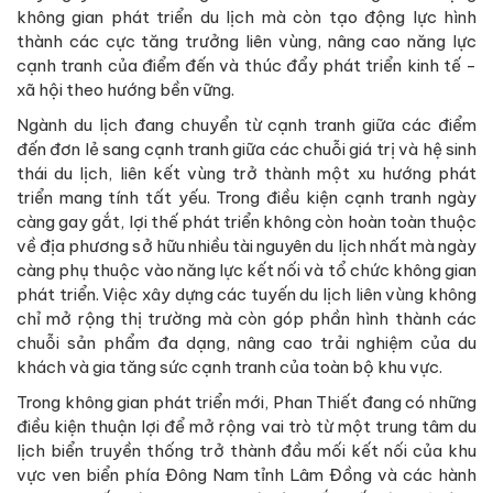
không gian phát triển du lịch mà còn tạo động lực hình
thành các cực tăng trưởng liên vùng, nâng cao năng lực
cạnh tranh của điểm đến và thúc đẩy phát triển kinh tế -
xã hội theo hướng bền vững.
Ngành du lịch đang chuyển từ cạnh tranh giữa các điểm
đến đơn lẻ sang cạnh tranh giữa các chuỗi giá trị và hệ sinh
thái du lịch, liên kết vùng trở thành một xu hướng phát
triển mang tính tất yếu. Trong điều kiện cạnh tranh ngày
càng gay gắt, lợi thế phát triển không còn hoàn toàn thuộc
về địa phương sở hữu nhiều tài nguyên du lịch nhất mà ngày
càng phụ thuộc vào năng lực kết nối và tổ chức không gian
phát triển. Việc xây dựng các tuyến du lịch liên vùng không
chỉ mở rộng thị trường mà còn góp phần hình thành các
chuỗi sản phẩm đa dạng, nâng cao trải nghiệm của du
khách và gia tăng sức cạnh tranh của toàn bộ khu vực.
Trong không gian phát triển mới, Phan Thiết đang có những
điều kiện thuận lợi để mở rộng vai trò từ một trung tâm du
lịch biển truyền thống trở thành đầu mối kết nối của khu
vực ven biển phía Đông Nam tỉnh Lâm Đồng và các hành