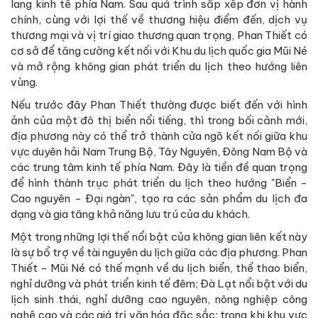
lang kinh tế phía Nam. Sau quá trình sắp xếp đơn vị hành
chính, cùng với lợi thế về thương hiệu điểm đến, dịch vụ
thương mại và vị trí giao thương quan trọng, Phan Thiết có
cơ sở để tăng cường kết nối với Khu du lịch quốc gia Mũi Né
và mở rộng không gian phát triển du lịch theo hướng liên
vùng.
Nếu trước đây Phan Thiết thường được biết đến với hình
ảnh của một đô thị biển nổi tiếng, thì trong bối cảnh mới,
địa phương này có thể trở thành cửa ngõ kết nối giữa khu
vực duyên hải Nam Trung Bộ, Tây Nguyên, Đông Nam Bộ và
các trung tâm kinh tế phía Nam. Đây là tiền đề quan trọng
để hình thành trục phát triển du lịch theo hướng "Biển -
Cao nguyên - Đại ngàn", tạo ra các sản phẩm du lịch đa
dạng và gia tăng khả năng lưu trú của du khách.
Một trong những lợi thế nổi bật của không gian liên kết này
là sự bổ trợ về tài nguyên du lịch giữa các địa phương. Phan
Thiết - Mũi Né có thế mạnh về du lịch biển, thể thao biển,
nghỉ dưỡng và phát triển kinh tế đêm; Đà Lạt nổi bật với du
lịch sinh thái, nghỉ dưỡng cao nguyên, nông nghiệp công
nghệ cao và các giá trị văn hóa đặc sắc; trong khi khu vực