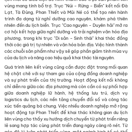
vùng mang tính bổ trợ. Trục "Núi - Rừng - Biển" kết nối Đà
Lạt, Tà Đùng, Phan Thiết và Mũi Né có thể tạo nên hành
trình đa dạng từ nghỉ dưỡng cao nguyên, khám phá thiên
nhiên đến du lịch biển. Trục "Cao nguyên - Duyên hải" mở ra
cơ hội kết hợp giữa nghỉ dưỡng và trải nghiệm văn hóa địa
phương, trong khi trục "Di sản - Sinh thái" khai thác đồng
thời các giá trị tự nhiên và văn hóa bản địa. Việc hình thành
các chuỗi sản phẩm như vậy sẽ góp phần giảm tính mùa vụ
của du lịch và nâng cao hiệu quả khai thác tài nguyên.
Quá trình liên kết vùng cũng cần được đặt trong mối quan
hệ chặt chẽ với sự tham gia của cộng đồng doanh nghiệp
và sự phát triển của thị trường. Hoạt động kết nối không
chỉ diễn ra giữa các địa phương mà còn cần có sự phối hợp
giữa doanh nghiệp lữ hành, hệ thống lưu trú, dịch vụ
logistics du lịch, các nền tảng chuyển đổi số và công tác
xúc tiến quảng bá chung. Việc nhiều doanh nghiệp mở rộng
hoạt động tại Phan Thiết để khai thác không gian du lịch
liên vùng cho thấy xu hướng dịch chuyển từ phát triển riêng
lẻ sang hợp tác cùng phát triển đang ngày càng rõ nét. Từ
góc độ lý luận phát triển vùng, một ngành kinh tế có thể