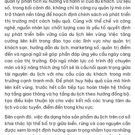
quản lý phân tích xu hướng và hành vi của du khách. Dữ liệu
số, trong bối cảnh đó, không chỉ là công cụ quản lý mà còn
trở thành nền tảng để hoạch định chính sách và phát triển
thị trường một cách hiệu quả. Cùng với thể chế và công
nghệ, nguồn nhân lực chất lượng cao là yếu tố quyết định
sự phát triển bền vững của du lịch liên vùng. Việc tăng
cường liên kết trong đào tạo các lĩnh vực như quản trị
khách sạn, hướng dẫn du lịch, marketing số, quản trị điểm
đến và ngoại ngữ sẽ góp phần đáp ứng yêu cầu ngày càng
cao của thị trường. Đội ngũ nhân lực có trình độ chuyên
môn và kỹ năng thích ứng tốt sẽ là cầu nối quan trọng giữa
tài nguyên du lịch với nhu cầu của du khách trong môi
trường cạnh tranh mới. Để phát huy hiệu quả của mô hình
liên kết vùng, trước hết cần tiếp tục hoàn thiện hệ thống
hạ tầng giao thông và hạ tầng du lịch theo hướng đồng bộ,
tạo điều kiện thuận lợi cho việc kết nối các trung tâm du
lịch và các tuyến, điểm đến trong khu vực.
Bên cạnh đó, việc đa dạng hóa sản phẩm du lịch trên cơ sở
khai thác lợi thế bổ trợ giữa biển, rừng và cao nguyên cần
được xem là một định hướng quan trọng nhằm tạo ra những