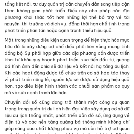
tầng kết nối, tư duy quản trị cần chuyển dần sang tiếp cận
theo không gian phát triển. Điều này cho phép các địa
phương khai thác tốt hơn những lợi thế bổ trợ về tài
nguyên, thị trường và dịch vụ, đồng thời hạn chế tình trạng
phát triển phân tán hoặc cạnh tranh thiếu hiệu quả.
Một trong những điều kiện quan trọng để hiện thực hóa mục
tiêu đó là xây dựng cơ chế điều phối liên vùng mang tính
đồng bộ. Sự phối hợp giữa các địa phương cần được triển
khai từ khâu quy hoạch phát triển, xúc tiến đầu tư, quảng
bá hình ảnh đến chia sẻ dữ liệu và kết nối hạ tầng du lịch.
Khi các hoạt động được tổ chức trên cơ sở hợp tác thay
vì phát triển riêng lẻ, nguồn lực sẽ được sử dụng hiệu quả
hơn, tạo điều kiện hình thành các chuỗi sản phẩm có quy
mô và sức cạnh tranh lớn hơn.
Chuyển đổi số cũng đang trở thành một công cụ quan
trọng trong quản trị du lịch hiện đại. Việc xây dựng cơ sở dữ
liệu du lịch thống nhất, phát triển bản đồ số, ứng dụng vé
điện tử và các nền tảng quảng bá thông minh không chỉ
giúp nâng cao chất lượng phục vụ mà còn hỗ trợ cơ quan