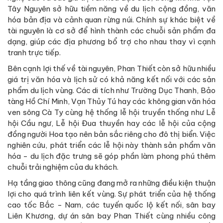
Tây Nguyên sở hữu tiềm năng về du lịch cộng đồng, văn
hóa bản địa và cảnh quan rừng núi. Chính sự khác biệt về
tài nguyên là cơ sở để hình thành các chuỗi sản phẩm đa
dạng, giúp các địa phương bổ trợ cho nhau thay vì cạnh
tranh trực tiếp.
Bên cạnh lợi thế về tài nguyên, Phan Thiết còn sở hữu nhiều
giá trị văn hóa và lịch sử có khả năng kết nối với các sản
phẩm du lịch vùng. Các di tích như Trường Dục Thanh, Bảo
tàng Hồ Chí Minh, Vạn Thủy Tú hay các không gian văn hóa
ven sông Cà Ty cùng hệ thống lễ hội truyền thống như Lễ
hội Cầu ngư, Lễ hội Đua thuyền hay các lễ hội của cộng
đồng người Hoa tạo nên bản sắc riêng cho đô thị biển. Việc
nghiên cứu, phát triển các lễ hội này thành sản phẩm văn
hóa - du lịch đặc trưng sẽ góp phần làm phong phú thêm
chuỗi trải nghiệm của du khách.
Hạ tầng giao thông cũng đang mở ra những điều kiện thuận
lợi cho quá trình liên kết vùng. Sự phát triển của hệ thống
cao tốc Bắc - Nam, các tuyến quốc lộ kết nối, sân bay
Liên Khương, dự án sân bay Phan Thiết cùng nhiều công