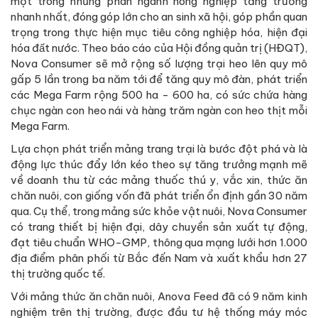
một trong những phân ngành nông nghiệp tăng trưởng
nhanh nhất, đóng góp lớn cho an sinh xã hội, góp phần quan
trọng trong thực hiện mục tiêu công nghiệp hóa, hiện đại
hóa đất nước. Theo báo cáo của Hội đồng quản trị (HĐQT),
Nova Consumer sẽ mở rộng số lượng trại heo lên quy mô
gấp 5 lần trong ba năm tới để tăng quy mô đàn, phát triển
các Mega Farm rộng 500 ha - 600 ha, có sức chứa hàng
chục ngàn con heo nái và hàng trăm ngàn con heo thịt mỗi
Mega Farm.
Lựa chọn phát triển mảng trang trại là bước đột phá và là
động lực thúc đẩy lớn kéo theo sự tăng trưởng mạnh mẽ
về doanh thu từ các mảng thuốc thú y, vắc xin, thức ăn
chăn nuôi, con giống vốn đã phát triển ổn định gần 30 năm
qua. Cụ thể, trong mảng sức khỏe vật nuôi, Nova Consumer
có trang thiết bị hiện đại, dây chuyền sản xuất tự động,
đạt tiêu chuẩn WHO-GMP, thông qua mạng lưới hơn 1.000
địa điểm phân phối từ Bắc đến Nam và xuất khẩu hơn 27
thị trường quốc tế.
Với mảng thức ăn chăn nuôi, Anova Feed đã có 9 năm kinh
nghiệm trên thị trường, được đầu tư hệ thống máy móc