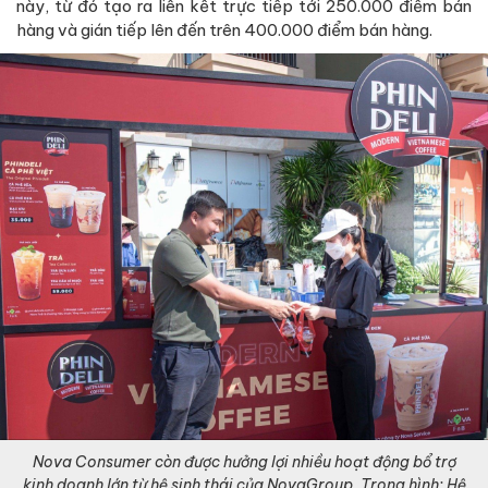
này, từ đó tạo ra liên kết trực tiếp tới 250.000 điểm bán
hàng và gián tiếp lên đến trên 400.000 điểm bán hàng.
Nova Consumer còn được hưởng lợi nhiều hoạt động bổ trợ
kinh doanh lớn từ hệ sinh thái của NovaGroup. Trong hình: Hệ