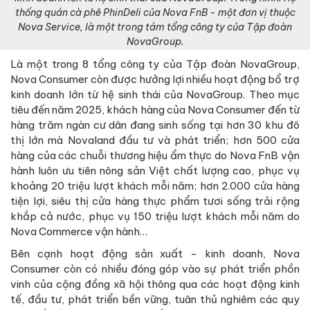
thống quán cà phê PhinDeli của Nova FnB - một đơn vị thuộc
Nova Service, là một trong tám tổng công ty của Tập đoàn
NovaGroup.
Là một trong 8 tổng công ty của Tập đoàn NovaGroup,
Nova Consumer còn được hưởng lợi nhiều hoạt động bổ trợ
kinh doanh lớn từ hệ sinh thái của NovaGroup. Theo mục
tiêu đến năm 2025, khách hàng của Nova Consumer đến từ
hàng trăm ngàn cư dân đang sinh sống tại hơn 30 khu đô
thị lớn mà Novaland đầu tư và phát triển; hơn 500 cửa
hàng của các chuỗi thương hiệu ẩm thực do Nova FnB vận
hành luôn ưu tiên nông sản Việt chất lượng cao, phục vụ
khoảng 20 triệu lượt khách mỗi năm; hơn 2.000 cửa hàng
tiện lợi, siêu thị cửa hàng thực phẩm tươi sống trải rộng
khắp cả nước, phục vụ 150 triệu lượt khách mỗi năm do
Nova Commerce vận hành…
Bên cạnh hoạt động sản xuất - kinh doanh, Nova
Consumer còn có nhiều đóng góp vào sự phát triển phồn
vinh của cộng đồng xã hội thông qua các hoạt động kinh
tế, đầu tư, phát triển bền vững, tuân thủ nghiêm các quy