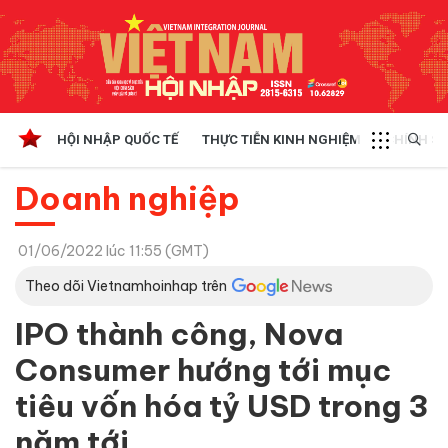
HỘI NHẬP QUỐC TẾ
THỰC TIỄN KINH NGHIỆM
CHÍNH SÁ
Doanh nghiệp
01/06/2022 lúc 11:55 (GMT)
Theo dõi Vietnamhoinhap trên
IPO thành công, Nova
Consumer hướng tới mục
tiêu vốn hóa tỷ USD trong 3
năm tới