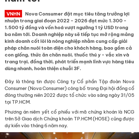
VNHN
Nova Consumer đặt mục tiêu tăng trưởng lợi
nhuận trong giai đoạn 2022 - 2026 đạt mức 1.300 -
1.500 tỷ đồng và vốn hoá vượt ngưỡng 1 tỷ USD trong
ba năm tới. Doanh nghiệp này sẽ tiếp tục mở rộng mảng
kinh doanh cốt lõi là nông nghiệp nhằm cung cấp giải
pháp chăn nuôi toàn diện cho khách hàng, bao gồm cả
con giống, thức ăn chăn nuôi, thuốc thú y - vắc xin và
trang trại, đồng thời, phát triển mạnh lĩnh vực hàng tiêu
dùng nhanh, hoàn thiện chuỗi 3F.
Đây là thông tin được Công ty Cổ phần Tập đoàn Nova
Consumer (Nova Consumer) công bố trong Đại hội đồng cổ
đông thường niên 2022 được tổ chức vào sáng ngày 31/05
tại TP.HCM.
Phương án niêm yết cổ phiếu với mã chứng khoán là NCG
trên Sở Giao dịch Chứng khoán TP.HCM (HOSE) cũng được
dự kiến vào tháng 6 năm nay.