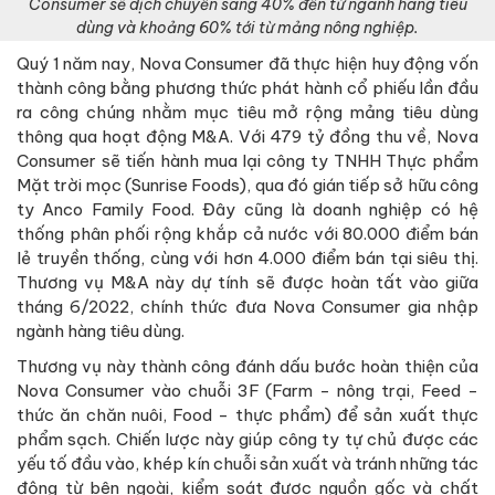
Consumer sẽ dịch chuyển sang 40% đến từ ngành hàng tiêu
dùng và khoảng 60% tới từ mảng nông nghiệp.
Quý 1 năm nay, Nova Consumer đã thực hiện huy động vốn
thành công bằng phương thức phát hành cổ phiếu lần đầu
ra công chúng nhằm mục tiêu mở rộng mảng tiêu dùng
thông qua hoạt động M&A. Với 479 tỷ đồng thu về, Nova
Consumer sẽ tiến hành mua lại công ty TNHH Thực phẩm
Mặt trời mọc (Sunrise Foods), qua đó gián tiếp sở hữu công
ty Anco Family Food. Đây cũng là doanh nghiệp có hệ
thống phân phối rộng khắp cả nước với 80.000 điểm bán
lẻ truyền thống, cùng với hơn 4.000 điểm bán tại siêu thị.
Thương vụ M&A này dự tính sẽ được hoàn tất vào giữa
tháng 6/2022, chính thức đưa Nova Consumer gia nhập
ngành hàng tiêu dùng.
Thương vụ này thành công đánh dấu bước hoàn thiện của
Nova Consumer vào chuỗi 3F (Farm - nông trại, Feed -
thức ăn chăn nuôi, Food - thực phẩm) để sản xuất thực
phẩm sạch. Chiến lược này giúp công ty tự chủ được các
yếu tố đầu vào, khép kín chuỗi sản xuất và tránh những tác
động từ bên ngoài, kiểm soát được nguồn gốc và chất