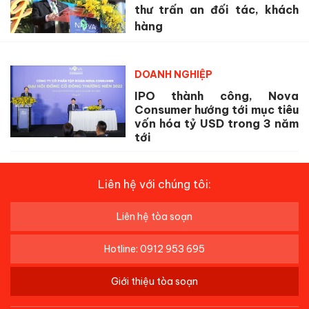
thư trấn an đối tác, khách
hàng
DOANH NGHIỆP
IPO thành công, Nova
Consumer hướng tới mục tiêu
vốn hóa tỷ USD trong 3 năm
tới
Liên hệ với chúng tôi:
Liên hệ tòa soạn
Hotline: 0912 953 695
Giới thiệu tòa soạn