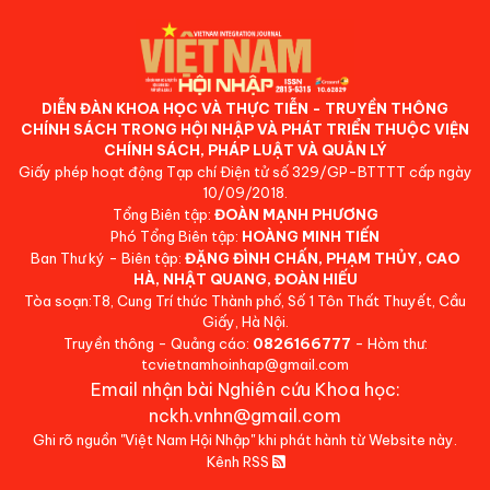
DIỄN ĐÀN KHOA HỌC VÀ THỰC TIỄN - TRUYỀN THÔNG
CHÍNH SÁCH TRONG HỘI NHẬP VÀ PHÁT TRIỂN THUỘC VIỆN
CHÍNH SÁCH, PHÁP LUẬT VÀ QUẢN LÝ
Giấy phép hoạt động Tạp chí Điện tử số 329/GP-BTTTT cấp ngày
10/09/2018.
Tổng Biên tập:
ĐOÀN MẠNH PHƯƠNG
Phó Tổng Biên tập:
HOÀNG MINH TIẾN
Ban Thư ký - Biên tập:
ĐẶNG ĐÌNH CHẤN, PHẠM THỦY, CAO
HÀ, NHẬT QUANG, ĐOÀN HIẾU
Tòa soạn:T8, Cung Trí thức Thành phố, Số 1 Tôn Thất Thuyết, Cầu
Giấy, Hà Nội.
Truyền thông - Quảng cáo:
0826166777
- Hòm thư:
tcvietnamhoinhap@gmail.com
Email nhận bài Nghiên cứu Khoa học:
nckh.vnhn@gmail.com
Ghi rõ nguồn "Việt Nam Hội Nhập" khi phát hành từ Website này.
Kênh RSS