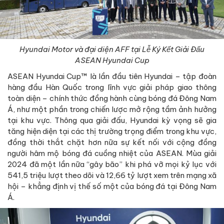
Hyundai Motor và đại diện AFF tại Lễ Ký Kết Giải Đấu
ASEAN Hyundai Cup
ASEAN Hyundai Cup™ là lần đầu tiên Hyundai – tập đoàn
hàng đầu Hàn Quốc trong lĩnh vực giải pháp giao thông
toàn diện – chính thức đồng hành cùng bóng đá Đông Nam
Á, như một phần trong chiến lược mở rộng tầm ảnh hưởng
tại khu vực. Thông qua giải đấu, Hyundai kỳ vọng sẽ gia
tăng hiện diện tại các thị trường trọng điểm trong khu vực,
đồng thời thắt chặt hơn nữa sự kết nối với cộng đồng
người hâm mộ bóng đá cuồng nhiệt của ASEAN. Mùa giải
2024 đã một lần nữa “gây bão” khi phá vỡ mọi kỷ lục với
541,5 triệu lượt theo dõi và 12,66 tỷ lượt xem trên mạng xã
hội – khẳng định vị thế số một của bóng đá tại Đông Nam
Á.