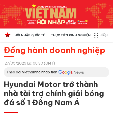
HỘI NHẬP QUỐC TẾ
THỰC TIỄN KINH NGHIỆM
CHÍNH SÁ
Đồng hành doanh nghiệp
27/05/2025 lúc 08:30 (GMT)
Theo dõi Vietnamhoinhap trên
Hyundai Motor trở thành
nhà tài trợ chính giải bóng
đá số 1 Đông Nam Á