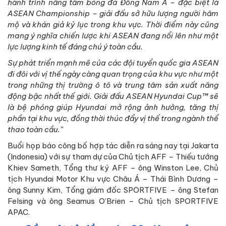
hành trình nâng tầm bóng đá Đông Nam Á – đặc biệt là
ASEAN Championship – giải đấu sở hữu lượng người hâm
mộ và khán giả kỷ lục trong khu vực. Thời điểm này cũng
mang ý nghĩa chiến lược khi ASEAN đang nổi lên như một
lực lượng kinh tế đáng chú ý toàn cầu.
Sự phát triển mạnh mẽ của các đội tuyển quốc gia ASEAN
đi đôi với vị thế ngày càng quan trọng của khu vực như một
trong những thị trường ô tô và trung tâm sản xuất năng
động bậc nhất thế giới. Giải đấu ASEAN Hyundai Cup™ sẽ
là bệ phóng giúp Hyundai mở rộng ảnh hưởng, tăng thị
phần tại khu vực, đồng thời thúc đẩy vị thế trong ngành thể
thao toàn cầu.”
Buổi họp báo công bố hợp tác diễn ra sáng nay tại Jakarta
(Indonesia) với sự tham dự của Chủ tịch AFF – Thiếu tướng
Khiev Sameth, Tổng thư ký AFF – ông Winston Lee, Chủ
tịch Hyundai Motor Khu vực Châu Á – Thái Bình Dương –
ông Sunny Kim, Tổng giám đốc SPORTFIVE – ông Stefan
Felsing và ông Seamus O’Brien – Chủ tịch SPORTFIVE
APAC.