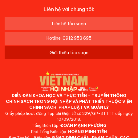
Liên hệ với chúng tôi:
Liên hệ tòa soạn
Hotline: 0912 953 695
Giới thiệu tòa soạn
DIỄN ĐÀN KHOA HỌC VÀ THỰC TIỄN - TRUYỀN THÔNG
CHÍNH SÁCH TRONG HỘI NHẬP VÀ PHÁT TRIỂN THUỘC VIỆN
CHÍNH SÁCH, PHÁP LUẬT VÀ QUẢN LÝ
Giấy phép hoạt động Tạp chí Điện tử số 329/GP-BTTTT cấp ngày
10/09/2018.
Tổng Biên tập:
ĐOÀN MẠNH PHƯƠNG
Phó Tổng Biên tập:
HOÀNG MINH TIẾN
Ban Thư ký - Biên tập:
ĐẶNG ĐÌNH CHẤN, PHẠM THỦY, CAO