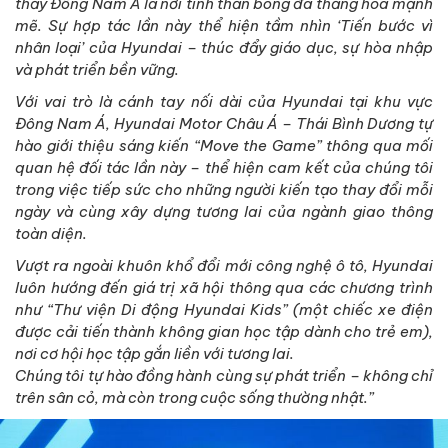
thấy Đông Nam Á là nơi tinh thần bóng đá thăng hoa mạnh
mẽ. Sự hợp tác lần này thể hiện tầm nhìn ‘Tiến bước vì
nhân loại’ của Hyundai – thúc đẩy giáo dục, sự hòa nhập
và phát triển bền vững.
Với vai trò là cánh tay nối dài của Hyundai tại khu vực
Đông Nam Á, Hyundai Motor Châu Á – Thái Bình Dương tự
hào giới thiệu sáng kiến “Move the Game” thông qua mối
quan hệ đối tác lần này – thể hiện cam kết của chúng tôi
trong việc tiếp sức cho những người kiến tạo thay đổi mỗi
ngày và cùng xây dựng tương lai của ngành giao thông
toàn diện.
Vượt ra ngoài khuôn khổ đổi mới công nghệ ô tô, Hyundai
luôn hướng đến giá trị xã hội thông qua các chương trình
như “Thư viện Di động Hyundai Kids” (một chiếc xe điện
được cải tiến thành không gian học tập dành cho trẻ em),
nơi cơ hội học tập gắn liền với tương lai.
Chúng tôi tự hào đồng hành cùng sự phát triển – không chỉ
trên sân cỏ, mà còn trong cuộc sống thường nhật.”