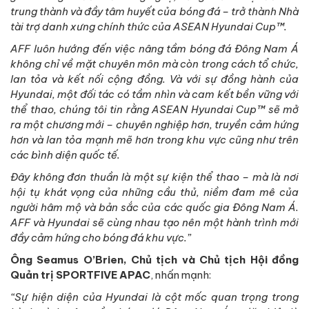
trung thành và đầy tâm huyết của bóng đá – trở thành Nhà
tài trợ danh xưng chính thức của ASEAN Hyundai Cup™.
AFF luôn hướng đến việc nâng tầm bóng đá Đông Nam Á
không chỉ về mặt chuyên môn mà còn trong cách tổ chức,
lan tỏa và kết nối cộng đồng. Và với sự đồng hành của
Hyundai, một đối tác có tầm nhìn và cam kết bền vững với
thể thao, chúng tôi tin rằng ASEAN Hyundai Cup™ sẽ mở
ra một chương mới – chuyên nghiệp hơn, truyền cảm hứng
hơn và lan tỏa mạnh mẽ hơn trong khu vực cũng như trên
các bình diện quốc tế.
Đây không đơn thuần là một sự kiện thể thao – mà là nơi
hội tụ khát vọng của những cầu thủ, niềm đam mê của
người hâm mộ và bản sắc của các quốc gia Đông Nam Á.
AFF và Hyundai sẽ cùng nhau tạo nên một hành trình mới
đầy cảm hứng cho bóng đá khu vực.”
Ông Seamus O’Brien, Chủ tịch và Chủ tịch Hội đồng
Quản trị SPORTFIVE APAC
, nhấn mạnh:
“Sự hiện diện của Hyundai là cột mốc quan trọng trong