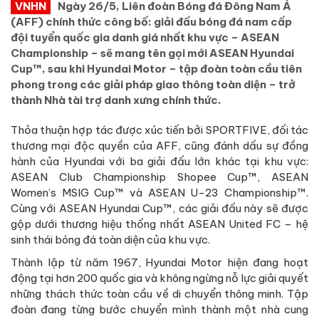
VNHN
Ngày 26/5, Liên đoàn Bóng đá Đông Nam Á
(AFF) chính thức công bố: giải đấu bóng đá nam cấp
đội tuyển quốc gia danh giá nhất khu vực – ASEAN
Championship – sẽ mang tên gọi mới ASEAN Hyundai
Cup™, sau khi Hyundai Motor – tập đoàn toàn cầu tiên
phong trong các giải pháp giao thông toàn diện – trở
thành Nhà tài trợ danh xưng chính thức.
Thỏa thuận hợp tác được xúc tiến bởi SPORTFIVE, đối tác
thương mại độc quyền của AFF, cũng đánh dấu sự đồng
hành của Hyundai với ba giải đấu lớn khác tại khu vực:
ASEAN Club Championship Shopee Cup™, ASEAN
Women’s MSIG Cup™ và ASEAN U-23 Championship™.
Cùng với ASEAN Hyundai Cup™, các giải đấu này sẽ được
gộp dưới thương hiệu thống nhất ASEAN United FC – hệ
sinh thái bóng đá toàn diện của khu vực.
Thành lập từ năm 1967, Hyundai Motor hiện đang hoạt
động tại hơn 200 quốc gia và không ngừng nỗ lực giải quyết
những thách thức toàn cầu về di chuyển thông minh. Tập
đoàn đang từng bước chuyển mình thành một nhà cung